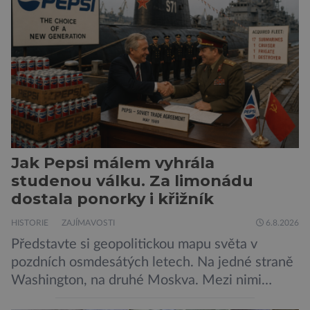
Neplecha byla zahájena. Dopis z Bradavic
možná stále nepřišel, ale […]
Jak Pepsi málem vyhrála
studenou válku. Za limonádu
dostala ponorky i křižník
HISTORIE
ZAJÍMAVOSTI
6.8.2026
Představte si geopolitickou mapu světa v
pozdních osmdesátých letech. Na jedné straně
Washington, na druhé Moskva. Mezi nimi
jaderný arzenál schopný zničit planetu