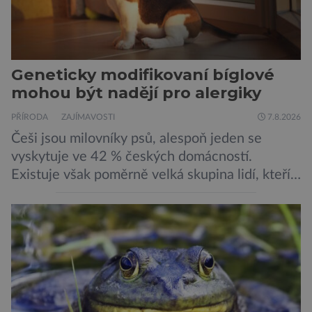
Geneticky modifikovaní bíglové
mohou být nadějí pro alergiky
PŘÍRODA
ZAJÍMAVOSTI
7.8.2026
Češi jsou milovníky psů, alespoň jeden se
vyskytuje ve 42 % českých domácností.
Existuje však poměrně velká skupina lidí, kteří
by si psa rádi pořídili, ale nemohou, protože
jsou alergičtí. Jejich imunitní systém
přecitlivěle reaguje na proteiny obsažené v
psích slinách, potu, moči a šupinkách kůže,
zachycených v srsti. Vědci nyní geneticky
upravili psy, aby […]