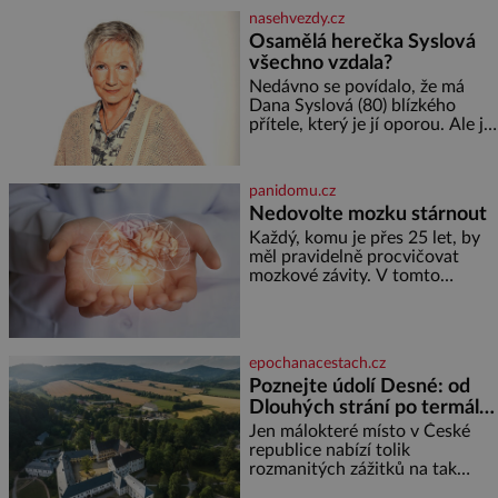
soustředění i odpočinek a
nasehvezdy.cz
reaguje na každou etapu života
Osamělá herečka Syslová
a specifické potřeby dítěte. Pro
všechno vzdala?
nejmenší je klíčová
jednoduchost, měkkost a
Nedávno se povídalo, že má
bezpečí, proto by pokoj
Dana Syslová (80) blízkého
miminka měl působit především
přítele, který je jí oporou. Ale je
klidně a útulně. Předškolní věk
to ještě vůbec pravda? V
je
posledních dnech čím dál
častěji mluví o svém odchodu.
panidomu.cz
Dohnala ji snad samota? Půs
Nedovolte mozku stárnout
Každý, komu je přes 25 let, by
měl pravidelně procvičovat
mozkové závity. V tomto
období se totiž začíná
zhoršovat paměť. Možná máte
problém vzpomenout si na
jméno kolegy z práce. Nebo
epochanacestach.cz
marně v paměti lovíte název
Poznejte údolí Desné: od
knížky, kterou jste nedávno
Dlouhých strání po termální
přečetli. Je to opravdu tak, s
věkem jako kdyby se paměť
prameny
Jen málokteré místo v České
rozhodla stávkovat. Cvičte
republice nabízí tolik
rozmanitých zážitků na tak
malém území jako údolí řeky