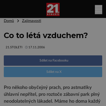
Domů
Zajímavosti
Co to létá vzduchem?
21.STOLETI
17.11.2006
Sdílet na Facebooku
Sdílet na X
Pro někoho obyčejný prach, pro astmatiky
úhlavní nepřítel, pro roztoče zábavní park plný
neodolatelných lákadel. Máme ho doma každý