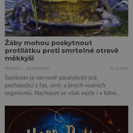
Žáby mohou poskytnout
protilátku proti smrtelné otravě
měkkýši
PŘÍRODA
ZAJÍMAVOSTI
7.8.2026
Saxitoxin je nervově paralytický jed,
pocházející z řas, sinic a jiných vodních
organismů. Nacházet se však může i v lidmi
konzumovaných mlžích, jako jsou ústřice nebo
slávky. K příznakům otravy patří paralýza
dýchacích cest, dojít však může až k udušení.
Dosud proti tomuto jedu neexistovala
protilátka, nyní ji zřejmě vědci objevili, ovšem