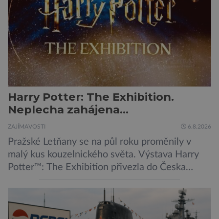
její zdroj je […]
Harry Potter: The Exhibition.
Neplecha zahájena…
ZAJÍMAVOSTI
6.8.2026
Pražské Letňany se na půl roku proměnily v
malý kus kouzelnického světa. Výstava Harry
Potter™: The Exhibition přivezla do Česka
originální filmové kostýmy a rekvizity,
Bradavice, Hagridovu chýši i učebny, ve
kterých si můžete zkusit kouzla na vlastní kůži.
Nechte tedy mudlovské starosti přede dveřmi.