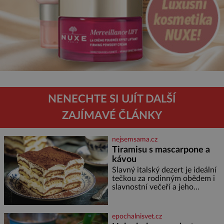
NENECHTE SI UJÍT DALŠÍ
ZAJÍMAVÉ ČLÁNKY
nejsemsama.cz
Tiramisu s mascarpone a
kávou
Slavný italský dezert je ideální
tečkou za rodinným obědem i
slavnostní večeří a jeho
příprava je jednodušší, než se
může zdát. Ingredience pro 4
osoby: 250 g mascarpone 3
epochalnisvet.cz
vejce 80 g cukru 200 g