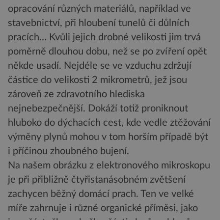
opracování různých materiálů, například ve
stavebnictví, při hloubení tunelů či důlních
pracích… Kvůli jejich drobné velikosti jim trvá
poměrně dlouhou dobu, než se po zvíření opět
někde usadí. Nejdéle se ve vzduchu zdržují
částice do velikosti 2 mikrometrů, jež jsou
zároveň ze zdravotního hlediska
nejnebezpečnější. Dokáží totiž proniknout
hluboko do dýchacích cest, kde vedle ztěžování
výměny plynů mohou v tom horším případě být
i příčinou zhoubného bujení.
Na našem obrázku z elektronového mikroskopu
je při přibližně čtyřistanásobném zvětšení
zachycen běžný domácí prach. Ten ve velké
míře zahrnuje i různé organické příměsi, jako