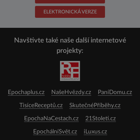
ELEKTRONICKÁ VERZE
Navštivte také naše další internetové
projekty:
Epochaplus.cz
NašeHvězdy.cz
PaníDomu.cz
TisíceReceptů.cz
SkutečnéPříběhy.cz
EpochaNaCestach.cz
21Stoleti.cz
EpochálníSvět.cz
iLuxus.cz