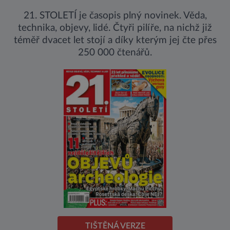
21. STOLETÍ je časopis plný novinek. Věda,
technika, objevy, lidé. Čtyři pilíře, na nichž již
téměř dvacet let stojí a díky kterým jej čte přes
250 000 čtenářů.
TIŠTĚNÁ VERZE