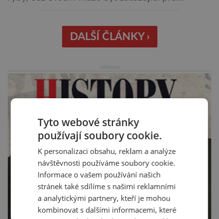
peněženku. Dobrou zprávou je, že hvězdou
doporučení se nyní staly konzervované
sardinky, které si může dovolit opravdu každý
DALŠÍ ČLÁNKY ›
„Místo toho, aby poskytovaly izolované
mononutrienty, jsou rybí konzervy kompletní
reklama
potravinou,“ říká nutriční specialista Colin
Robertson a zdůrazňuje […]
Tyto webové stránky
používají soubory cookie.
K personalizaci obsahu, reklam a analýze
návštěvnosti používáme soubory cookie.
Informace o vašem používání našich
stránek také sdílíme s našimi reklamními
a analytickými partnery, kteří je mohou
kombinovat s dalšími informacemi, které