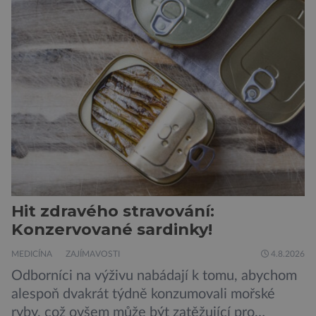
padesátkrát dokola, železná opona a miliony
vojáků v permanentní pohotovosti. A pak je tu
Donald Kendall, generální ředitel společnosti
PepsiCo, který se v květnu roku 1989 stává
admirálem flotily, jež čítá sedmnáct […]
Hit zdravého stravování:
Konzervované sardinky!
MEDICÍNA
ZAJÍMAVOSTI
4.8.2026
Odborníci na výživu nabádají k tomu, abychom
alespoň dvakrát týdně konzumovali mořské
ryby, což ovšem může být zatěžující pro