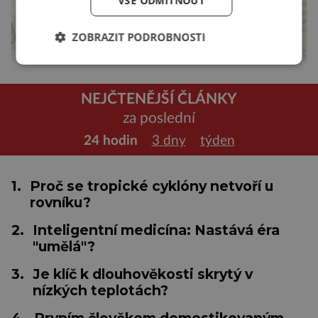
VŠE ODMÍTNOUT
ZOBRAZIT PODROBNOSTI
NEJČTENĚJŠÍ ČLÁNKY
za poslední
24 hodin
3 dny
týden
1.
Proč se tropické cyklóny netvoří u
rovníku?
2.
Inteligentní medicína: Nastává éra
"umělá"?
3.
Je klíč k dlouhověkosti skrytý v
nízkých teplotách?
4.
Prvním člověkem domestikovaným