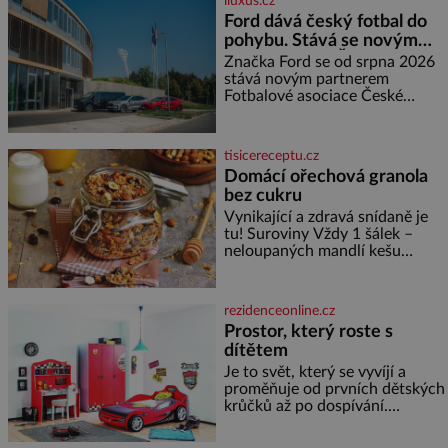
iluxus.cz
spokojí se lupič s několika
Ford dává český fotbal do
měďáky a štůčky látky. Zraněná
pohybu. Stává se novým
žena pár dní nato umírá. Je to
partnerem FAČR
muž nebývale krutý. Jeho činy
Značka Ford se od srpna 2026
budí hrůzu ještě dlouho po jeho
stává novým partnerem
smrti
Fotbalové asociace České
republiky. V rámci tříleté
spolupráce zajistí mobilitu
asociace, reprezentačních týmů
tisicereceptu.cz
i českého fotbalu v regionech.
Domácí ořechová granola
Partner
bez cukru
Vynikající a zdravá snídaně je
tu! Suroviny Vždy 1 šálek –
neloupaných mandlí kešu
ořechů vlašských ořechů
slunečnicových semínek
semínek dýně rozinek 3 šálky
rezidenceonline.cz
ovesných vloček 1 lžíce mlet
Prostor, který roste s
dítětem
Je to svět, který se vyvíjí a
proměňuje od prvních dětských
krůčků až po dospívání.
Správně navržený pokoj
podporuje bezpečí, kreativitu,