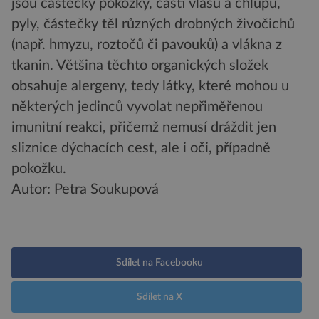
jsou částečky pokožky, části vlasů a chlupů,
pyly, částečky těl různých drobných živočichů
(např. hmyzu, roztočů či pavouků) a vlákna z
tkanin. Většina těchto organických složek
obsahuje alergeny, tedy látky, které mohou u
některých jedinců vyvolat nepřiměřenou
imunitní reakci, přičemž nemusí dráždit jen
sliznice dýchacích cest, ale i oči, případně
pokožku.
Autor: Petra Soukupová
Sdílet na Facebooku
Sdílet na X