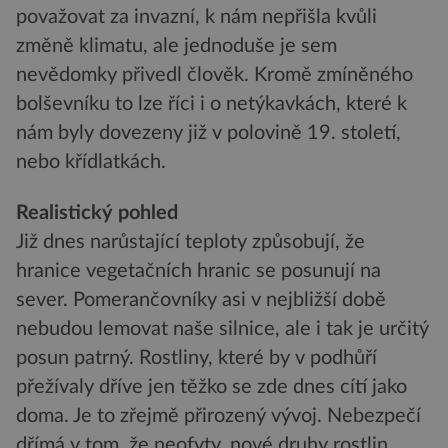
považovat za invazní, k nám nepřišla kvůli
změně klimatu, ale jednoduše je sem
nevědomky přivedl člověk. Kromě zmíněného
bolševníku to lze říci i o netýkavkách, které k
nám byly dovezeny již v polovině 19. století,
nebo křídlatkách.
Realistický pohled
Již dnes narůstající teploty způsobují, že
hranice vegetačních hranic se posunují na
sever. Pomerančovníky asi v nejbližší době
nebudou lemovat naše silnice, ale i tak je určitý
posun patrný. Rostliny, které by v podhůří
přežívaly dříve jen těžko se zde dnes cítí jako
doma. Je to zřejmě přirozený vývoj. Nebezpečí
dřímá v tom, že neofyty, nové druhy rostlin,