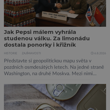
Jak Pepsi málem vyhrála
studenou válku. Za limonádu
dostala ponorky i křižník
HISTORIE
ZAJÍMAVOSTI
6.8.2026
Představte si geopolitickou mapu světa v
pozdních osmdesátých letech. Na jedné straně
Washington, na druhé Moskva. Mezi nimi
jaderný arzenál schopný zničit planetu
padesátkrát dokola, železná opona a miliony
vojáků v permanentní pohotovosti. A pak je tu
Donald Kendall, generální ředitel společnosti
PepsiCo, který se v květnu roku 1989 stává