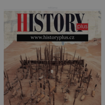
mononutrienty, jsou rybí konzervy kompletní
reklama
potravinou,“ říká nutriční specialista Colin
Robertson a zdůrazňuje […]