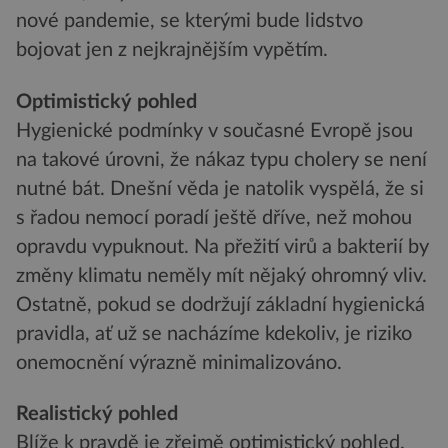
nové pandemie, se kterými bude lidstvo
bojovat jen z nejkrajnějším vypětím.
Optimistický pohled
Hygienické podmínky v současné Evropě jsou
na takové úrovni, že nákaz typu cholery se není
nutné bát. Dnešní věda je natolik vyspělá, že si
s řadou nemocí poradí ještě dříve, než mohou
opravdu vypuknout. Na přežití virů a bakterií by
změny klimatu neměly mít nějaký ohromný vliv.
Ostatně, pokud se dodržují základní hygienická
pravidla, ať už se nacházíme kdekoliv, je riziko
onemocnění výrazně minimalizováno.
Realistický pohled
Blíže k pravdě je zřejmě optimistický pohled.