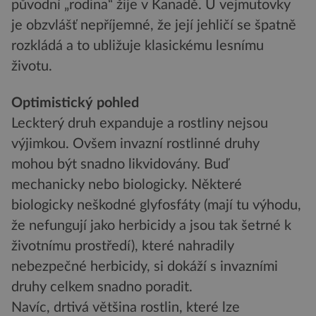
původní „rodina“ žije v Kanadě. U vejmutovky
je obzvlášť nepříjemné, že její jehličí se špatně
rozkládá a to ubližuje klasickému lesnímu
životu.
Optimistický pohled
Leckterý druh expanduje a rostliny nejsou
výjimkou. Ovšem invazní rostlinné druhy
mohou být snadno likvidovány. Buď
mechanicky nebo biologicky. Některé
biologicky neškodné glyfosfáty (mají tu výhodu,
že nefungují jako herbicidy a jsou tak šetrné k
životnímu prostředí), které nahradily
nebezpečné herbicidy, si dokáží s invazními
druhy celkem snadno poradit.
Navíc, drtivá většina rostlin, které lze