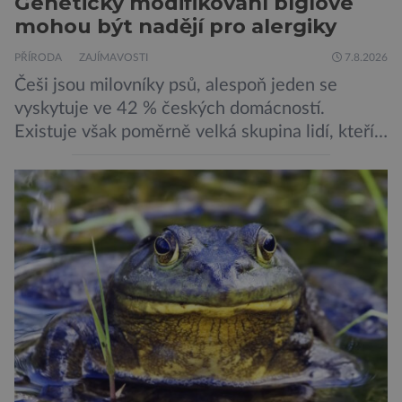
Geneticky modifikovaní bíglové
mohou být nadějí pro alergiky
PŘÍRODA
ZAJÍMAVOSTI
7.8.2026
Češi jsou milovníky psů, alespoň jeden se
vyskytuje ve 42 % českých domácností.
Existuje však poměrně velká skupina lidí, kteří
by si psa rádi pořídili, ale nemohou, protože
jsou alergičtí. Jejich imunitní systém
přecitlivěle reaguje na proteiny obsažené v
psích slinách, potu, moči a šupinkách kůže,
zachycených v srsti. Vědci nyní geneticky
upravili psy, aby […]