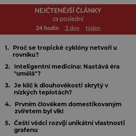
NEJČTENĚJŠÍ ČLÁNKY
za poslední
24 hodin
3 dny
týden
1.
Proč se tropické cyklóny netvoří u
rovníku?
2.
Inteligentní medicína: Nastává éra
"umělá"?
3.
Je klíč k dlouhověkosti skrytý v
nízkých teplotách?
4.
Prvním člověkem domestikovaným
zvířetem byl vlk!
5.
Čeští vědci rozvíjí unikátní vlastnosti
grafenu