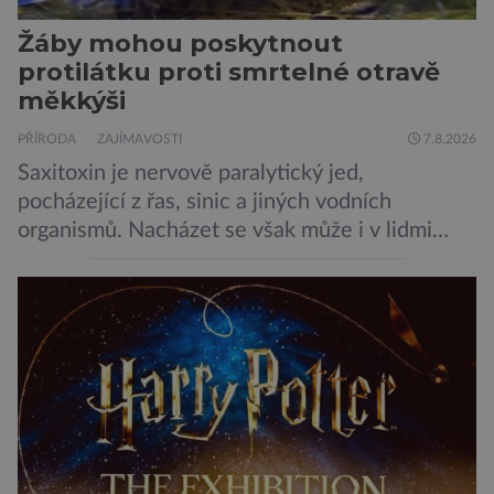
Žáby mohou poskytnout
protilátku proti smrtelné otravě
měkkýši
PŘÍRODA
ZAJÍMAVOSTI
7.8.2026
Saxitoxin je nervově paralytický jed,
pocházející z řas, sinic a jiných vodních
organismů. Nacházet se však může i v lidmi
konzumovaných mlžích, jako jsou ústřice nebo
slávky. K příznakům otravy patří paralýza
dýchacích cest, dojít však může až k udušení.
Dosud proti tomuto jedu neexistovala
protilátka, nyní ji zřejmě vědci objevili, ovšem
její zdroj je […]