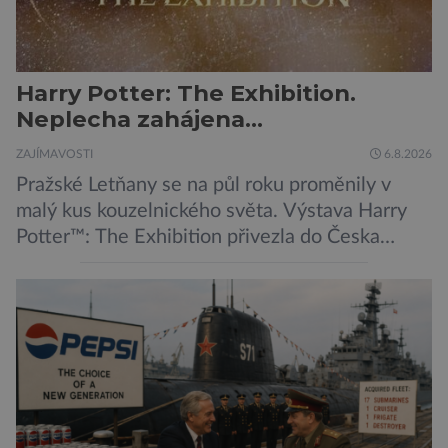
Harry Potter: The Exhibition.
Neplecha zahájena…
ZAJÍMAVOSTI
6.8.2026
Pražské Letňany se na půl roku proměnily v
malý kus kouzelnického světa. Výstava Harry
Potter™: The Exhibition přivezla do Česka
originální filmové kostýmy a rekvizity,
Bradavice, Hagridovu chýši i učebny, ve
kterých si můžete zkusit kouzla na vlastní kůži.
Nechte tedy mudlovské starosti přede dveřmi.
Neplecha byla zahájena. Dopis z Bradavic
možná stále nepřišel, ale […]