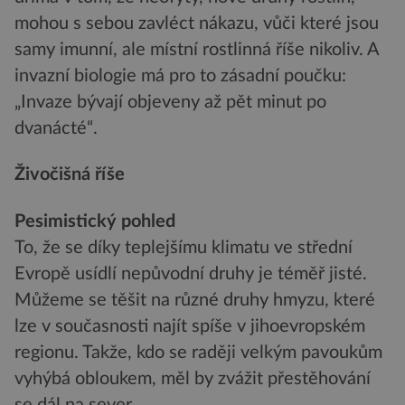
mohou s sebou zavléct nákazu, vůči které jsou
samy imunní, ale místní rostlinná říše nikoliv. A
invazní biologie má pro to zásadní poučku:
„Invaze bývají objeveny až pět minut po
dvanácté“.
Živočišná říše
Pesimistický pohled
To, že se díky teplejšímu klimatu ve střední
Evropě usídlí nepůvodní druhy je téměř jisté.
Můžeme se těšit na různé druhy hmyzu, které
lze v současnosti najít spíše v jihoevropském
regionu. Takže, kdo se raději velkým pavoukům
vyhýbá obloukem, měl by zvážit přestěhování
se dál na sever.