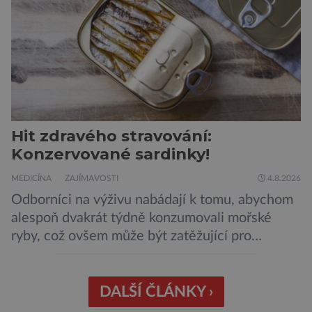
admirálem flotily, jež čítá sedmnáct […]
Hit zdravého stravování:
Konzervované sardinky!
MEDICÍNA
ZAJÍMAVOSTI
4.8.2026
Odborníci na výživu nabádají k tomu, abychom
alespoň dvakrát týdně konzumovali mořské
ryby, což ovšem může být zatěžující pro
peněženku. Dobrou zprávou je, že hvězdou
doporučení se nyní staly konzervované
sardinky, které si může dovolit opravdu každý
DALŠÍ ČLÁNKY ›
„Místo toho, aby poskytovaly izolované