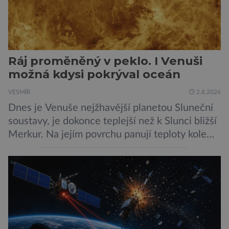
Ráj proměněný v peklo. I Venuši
možná kdysi pokrýval oceán
VESMÍR
2.8.2026
Dnes je Venuše nejžhavější planetou Sluneční
soustavy, je dokonce teplejší než k Slunci bližší
Merkur. Na jejím povrchu panují teploty kolem
464 °C, atmosféra je více než devadesátkrát
hustší než na Zemi a aby toho nebylo málo, z
oblaků se snáší kapky kyseliny sírové. Zkrátka,
není to prostředí, ve kterém by příčetný člověk
chtěl strávit […]