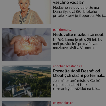
všechno vzdala?
nejmenší je klíčová
jednoduchost, měkkost a
Nedávno se povídalo, že má
bezpečí, proto by pokoj
Dana Syslová (80) blízkého
miminka měl působit především
přítele, který je jí oporou. Ale je
klidně a útulně. Předškolní věk
to ještě vůbec pravda? V
je
posledních dnech čím dál
častěji mluví o svém odchodu.
panidomu.cz
Dohnala ji snad samota? Půs
Nedovolte mozku stárnout
Každý, komu je přes 25 let, by
měl pravidelně procvičovat
mozkové závity. V tomto
období se totiž začíná
zhoršovat paměť. Možná máte
problém vzpomenout si na
jméno kolegy z práce. Nebo
epochanacestach.cz
marně v paměti lovíte název
Poznejte údolí Desné: od
knížky, kterou jste nedávno
Dlouhých strání po termální
přečetli. Je to opravdu tak, s
věkem jako kdyby se paměť
prameny
Jen málokteré místo v České
rozhodla stávkovat. Cvičte
republice nabízí tolik
rozmanitých zážitků na tak
malém území jako údolí řeky
Desné v srdci Jeseníků. Během
jediného dne můžete
enigmaplus.cz
nahlédnout do útrob jedné z