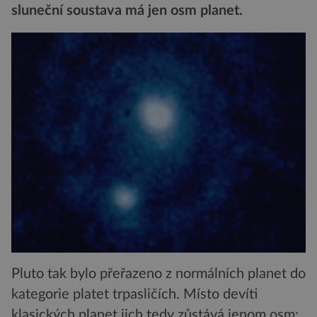
sluneční soustava má jen osm planet.
Pluto tak bylo přeřazeno z normálních planet do
kategorie platet trpasličích. Místo devíti
klasických planet jich tedy zůstává jenom osm: