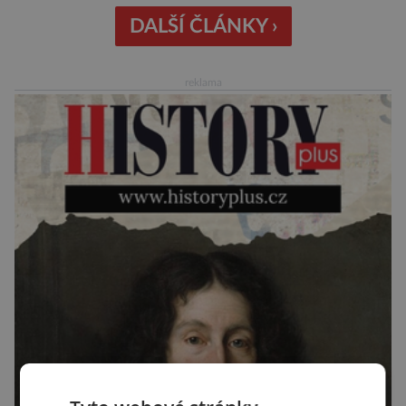
sledujícími start pomalu ani nedýchají. Vyjde
všechno podle plánu, nebo se něco pokazí?
DALŠÍ ČLÁNKY ›
Ariane 6 – tak se nazývá systém nosných raket
Evropské kosmické agentury (ESA), který má
reklama
sloužit pro účely nejrůznějších vesmírných misí,
[…]