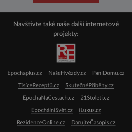
Navštivte také naše další internetové
projekty:
Epochaplus.cz
NašeHvězdy.cz
PaníDomu.cz
TisíceReceptů.cz
SkutečnéPříběhy.cz
EpochaNaCestach.cz
21Stoleti.cz
EpochálníSvět.cz
iLuxus.cz
RezidenceOnline.cz
DarujteČasopis.cz