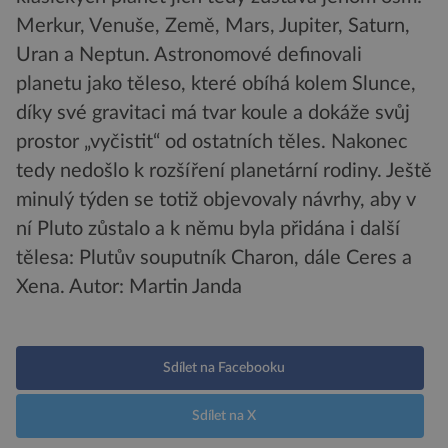
Merkur, Venuše, Země, Mars, Jupiter, Saturn,
Uran a Neptun. Astronomové definovali
planetu jako těleso, které obíhá kolem Slunce,
díky své gravitaci má tvar koule a dokáže svůj
prostor „vyčistit“ od ostatních těles. Nakonec
tedy nedošlo k rozšíření planetární rodiny. Ještě
minulý týden se totiž objevovaly návrhy, aby v
ní Pluto zůstalo a k němu byla přidána i další
tělesa: Plutův souputník Charon, dále Ceres a
Xena.
Autor: Martin Janda
Sdílet na Facebooku
Sdílet na X