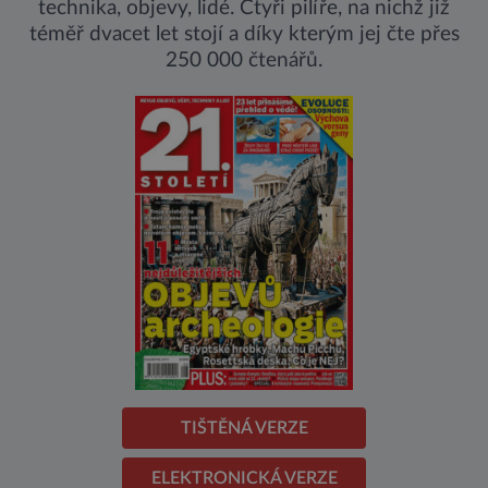
technika, objevy, lidé. Čtyři pilíře, na nichž již
téměř dvacet let stojí a díky kterým jej čte přes
250 000 čtenářů.
TIŠTĚNÁ VERZE
ELEKTRONICKÁ VERZE