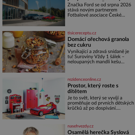
partnerem FAČR
muž nebývale krutý. Jeho činy
Značka Ford se od srpna 2026
budí hrůzu ještě dlouho po jeho
stává novým partnerem
smrti
Fotbalové asociace České
republiky. V rámci tříleté
spolupráce zajistí mobilitu
asociace, reprezentačních týmů
tisicereceptu.cz
i českého fotbalu v regionech.
Domácí ořechová granola
Partner
bez cukru
Vynikající a zdravá snídaně je
tu! Suroviny Vždy 1 šálek –
neloupaných mandlí kešu
ořechů vlašských ořechů
slunečnicových semínek
semínek dýně rozinek 3 šálky
rezidenceonline.cz
ovesných vloček 1 lžíce mlet
Prostor, který roste s
dítětem
Je to svět, který se vyvíjí a
proměňuje od prvních dětských
krůčků až po dospívání.
Správně navržený pokoj
podporuje bezpečí, kreativitu,
soustředění i odpočinek a
nasehvezdy.cz
reaguje na každou etapu života
Osamělá herečka Syslová
a specifické potřeby dítěte. Pro