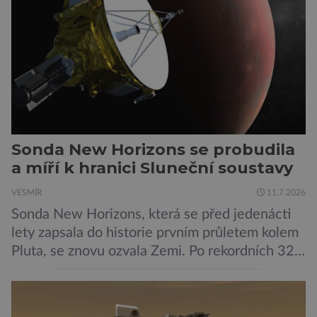
odborníků by už během příštích dvou let mohly
pokročilé systémy AI výrazně usnadnit
kybernetické útoky […]
Sonda New Horizons se probudila
a míří k hranici Sluneční soustavy
VESMÍR
11.7.2026
Sonda New Horizons, která se před jedenácti
lety zapsala do historie prvním průletem kolem
Pluta, se znovu ozvala Zemi. Po rekordních 321
dnech v hibernačním režimu se ve vzdálenosti
9,5 miliardy kilometrů od Země probrala a
podle NASA je ve výtečném stavu. Nyní ji čeká