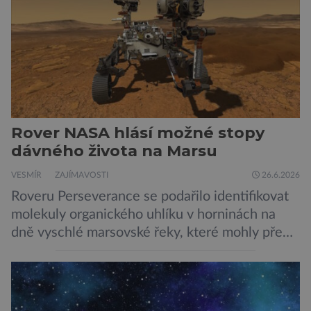
další etapa její mise, jejíž ambicí je přinést
dosud nejpodrobnější […]
Rover NASA hlásí možné stopy
dávného života na Marsu
VESMÍR
ZAJÍMAVOSTI
26.6.2026
Roveru Perseverance se podařilo identifikovat
molekuly organického uhlíku v horninách na
dně vyschlé marsovské řeky, které mohly před
miliardami let vzniknout působením vody.
Svědčí snad o dávném životě na planetě?
Měření provedená přístrojem Sherloc,
umístěném na roveru Perseverance,