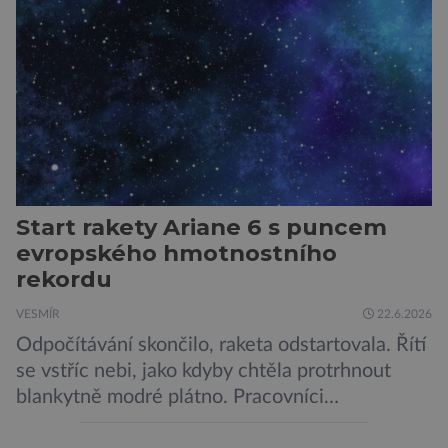
identifikovala organický uhlík v jílovcích z
výchozů, což jsou vyhaslé podzemní lávové
proudy vystupující na povrch, sopky […]
Start rakety Ariane 6 s puncem
evropského hmotnostního
rekordu
VESMÍR
22.6.2026
Odpočítávání skončilo, raketa odstartovala. Řítí
se vstříc nebi, jako kdyby chtěla protrhnout
blankytně modré plátno. Pracovníci
kosmodromu spolu s dalšími odborníky