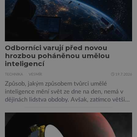
Odborníci varují před novou
hrozbou poháněnou umělou
inteligencí
TECHNIKA
VESMÍR
19.7.2026
Způsob, jakým způsobem tvůrci umělé
inteligence mění svět ze dne na den, nemá v
dějinách lidstva obdoby. Avšak, zatímco většina
pozornosti se soustředí na chatboty,
generování obrázků nebo automatizaci práce,
bezpečnostní experti upozorňují na mnohem
méně nápadné riziko. Podle některých