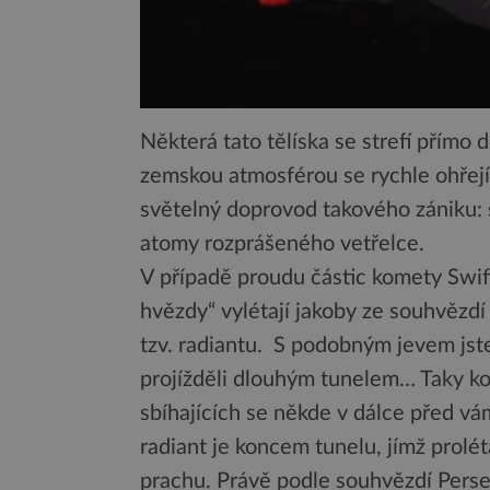
Některá tato tělíska se strefí přímo 
zemskou atmosférou se rychle ohřejí
světelný doprovod takového zániku: 
atomy rozprášeného vetřelce.
V případě proudu částic komety Swift
hvězdy“ vylétají jakoby ze souhvězdí
tzv. radiantu. S podobným jevem jste
projížděli dlouhým tunelem… Taky kol
sbíhajících se někde v dálce před vám
radiant je koncem tunelu, jímž prolé
prachu. Právě podle souhvězdí Perse