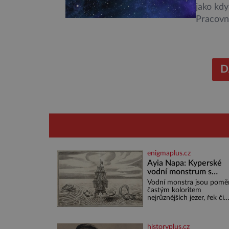
jako kdy
Pracovní
start po
něco po
Evropské
nejrůzně
D
enigmaplus.cz
Ayia Napa: Kyperské
vodní monstrum s
mírumilovnou povaho
Vodní monstra jsou pomě
častým koloritem
nejrůznějších jezer, řek či
ostrovů. Mnozí skeptici to
přikládají hlavně snaze da
místo zviditelnit a přitáhn
historyplus.cz
k němu pozornost záhad