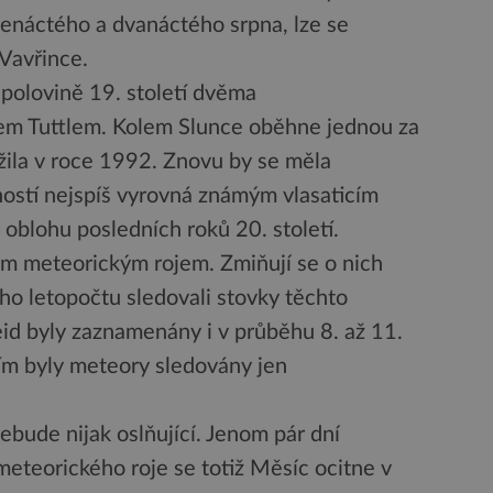
edenáctého a dvanáctého srpna, lze se
 Vavřince.
 polovině 19. století dvěma
em Tuttlem. Kolem Slunce oběhne jednou za
žila v roce 1992. Znovu by se měla
sností nejspíš vyrovná známým vlasaticím
oblohu posledních roků 20. století.
ím meteorickým rojem. Zmiňují se o nich
šeho letopočtu sledovali stovky těchto
id byly zaznamenány i v průběhu 8. až 11.
tím byly meteory sledovány jen
ebude nijak oslňující. Jenom pár dní
meteorického roje se totiž Měsíc ocitne v