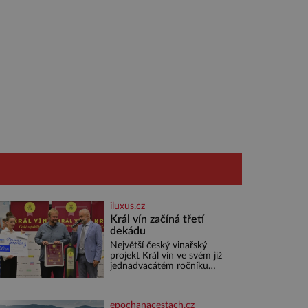
iluxus.cz
Král vín začíná třetí
dekádu
Největší český vinařský
projekt Král vín ve svém již
jednadvacátém ročníku
představil nejlepší domácí
vína. Ta vybírala odborná
porota z celkem 1260 vzorků
epochanacestach.cz
od 157 vinařů. Král vín, který