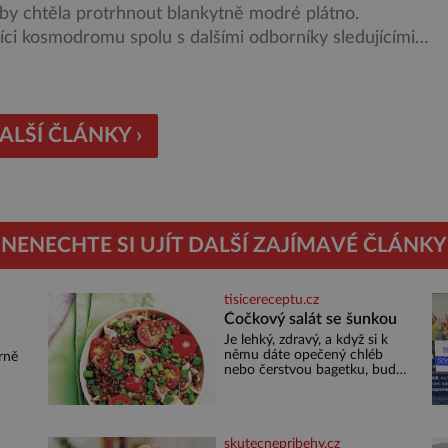
by chtěla protrhnout blankytně modré plátno.
ci kosmodromu spolu s dalšími odborníky sledujícími
malu ani nedýchají. Vyjde všechno podle plánu, nebo se
kazí? Ariane 6 – tak se nazývá systém nosných raket
 kosmické agentury (ESA), který má sloužit pro účely
jších vesmírných misí, […]
ALŠÍ ČLÁNKY ›
NENECHTE SI UJÍT DALŠÍ ZAJÍMAVÉ ČLÁNKY
tisicereceptu.cz
Čočkový salát se šunkou
Je lehký, zdravý, a když si k
u
němu dáte opečený chléb
rně
nebo čerstvou bagetku, bude
chutnat jedna báseň.
Suroviny 250 g vaší oblíbené
čočky 150 g cherry rajčátek 1
né
velká červená cibule 2 lžíce
out
skutecnepribehy.cz
ám