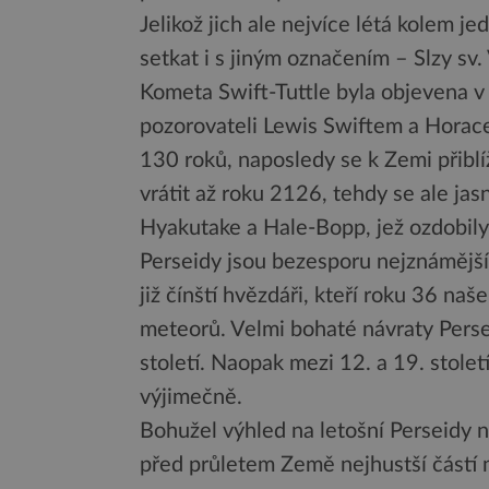
Jelikož jich ale nejvíce létá kolem j
setkat i s jiným označením – Slzy sv.
Kometa Swift-Tuttle byla objevena v
pozorovateli Lewis Swiftem a Horac
130 roků, naposledy se k Zemi přiblí
vrátit až roku 2126, tehdy se ale ja
Hyakutake a Hale-Bopp, jež ozdobily 
Perseidy jsou bezesporu nejznámějš
již čínští hvězdáři, kteří roku 36 na
meteorů. Velmi bohaté návraty Perse
století. Naopak mezi 12. a 19. stole
výjimečně.
Bohužel výhled na letošní Perseidy n
před průletem Země nejhustší částí 