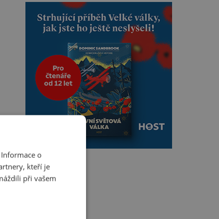
 Informace o
tnery, kteří je
máždili při vašem