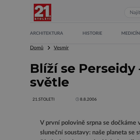
ARCHITEKTURA
HISTORIE
MEDICÍ
Domů
Vesmír
Blíží se Perseidy
světle
21.STOLETI
8.8.2006
V první polovině srpna se dočkáme 
sluneční soustavy: naše planeta se 