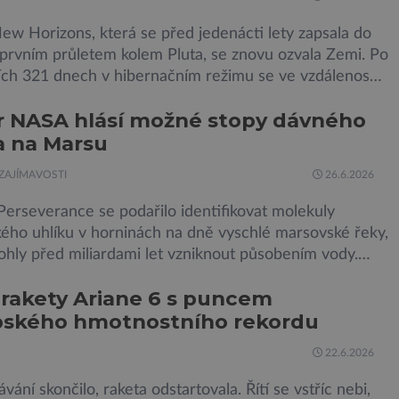
ew Horizons, která se před jedenácti lety zapsala do
 prvním průletem kolem Pluta, se znovu ozvala Zemi. Po
ích 321 dnech v hibernačním režimu se ve vzdálenosti
iardy kilometrů od Země probrala a podle NASA je ve
r NASA hlásí možné stopy dávného
 stavu. Nyní ji čeká další etapa její mise, jejíž ambicí je
a na Marsu
dosud nejpodrobnější […]
ZAJÍMAVOSTI
26.6.2026
erseverance se podařilo identifikovat molekuly
kého uhlíku v horninách na dně vyschlé marsovské řeky,
ohly před miliardami let vzniknout působením vody.
snad o dávném životě na planetě? Měření provedená
 rakety Ariane 6 s puncem
jem Sherloc, umístěném na roveru Perseverance,
pského hmotnostního rekordu
kovala organický uhlík v jílovcích z výchozů, což jsou
 podzemní lávové proudy vystupující na povrch, sopky
22.6.2026
vání skončilo, raketa odstartovala. Řítí se vstříc nebi,