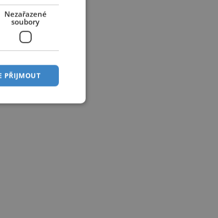
Nezařazené
soubory
E PŘIJMOUT