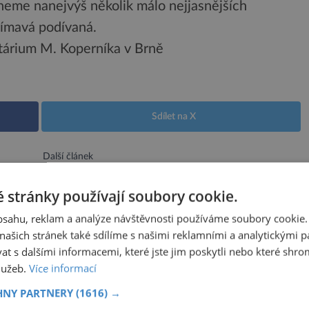
dneme nanejvýš několik málo nejjasnějších
jímavá podívaná.
etárium M. Koperníka v Brně
Sdílet na X
Další článek
Ohrožuje ultrazvuk nenarozený život?
 stránky používají soubory cookie.
obsahu, reklam a analýze návštěvnosti používáme soubory cookie.
ašich stránek také sdílíme s našimi reklamními a analytickými par
VISEJÍCÍ ČLÁNKY
 s dalšími informacemi, které jste jim poskytli nebo které shro
služeb.
Více informací
roměněný v peklo. I Venuši možná
HNY PARTNERY
(1616) →