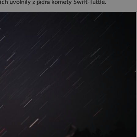
ích uvolnily z jádra komety Swift-Tuttle.