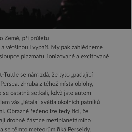
do Země, při průletu
 a většinou i vypaří. My pak zahlédneme
sloupce plazmatu, ionizované a excitované
-Tuttle se nám zdá, že tyto „padající
 Persea, zhruba z téhož místa oblohy,
 se ostatně setkali, když jste autem
em vás „létala“ světla okolních patníků
i. Obrazně řečeno lze tedy říci, že
tají drobné částice meziplanetárního
a se těmto meteorům říká Perseidy.