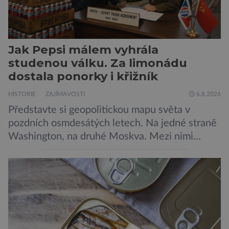
Jak Pepsi málem vyhrála
studenou válku. Za limonádu
dostala ponorky i křižník
HISTORIE
ZAJÍMAVOSTI
6.8.2026
Představte si geopolitickou mapu světa v
pozdních osmdesátých letech. Na jedné straně
Washington, na druhé Moskva. Mezi nimi
jaderný arzenál schopný zničit planetu
padesátkrát dokola, železná opona a miliony
vojáků v permanentní pohotovosti. A pak je tu
Donald Kendall, generální ředitel společnosti
PepsiCo, který se v květnu roku 1989 stává
admirálem flotily, jež čítá sedmnáct […]