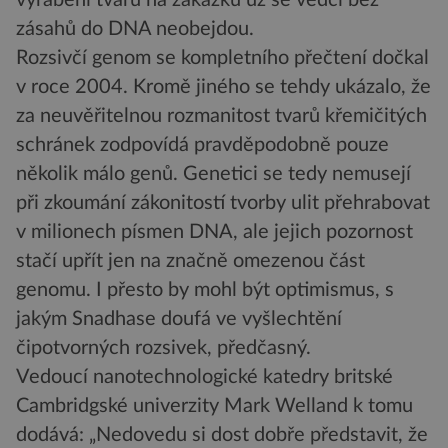
zásahů do DNA neobejdou.
Rozsivčí genom se kompletního přečtení dočkal
v roce 2004. Kromě jiného se tehdy ukázalo, že
za neuvěřitelnou rozmanitost tvarů křemičitých
schránek zodpovídá pravděpodobně pouze
několik málo genů. Genetici se tedy nemusejí
při zkoumání zákonitostí tvorby ulit přehrabovat
v milionech písmen DNA, ale jejich pozornost
stačí upřít jen na značně omezenou část
genomu. I přesto by mohl být optimismus, s
jakým Snadhase doufá ve vyšlechtění
čipotvorných rozsivek, předčasný.
Vedoucí nanotechnologické katedry britské
Cambridgské univerzity Mark Welland k tomu
dodává: „Nedovedu si dost dobře představit, že