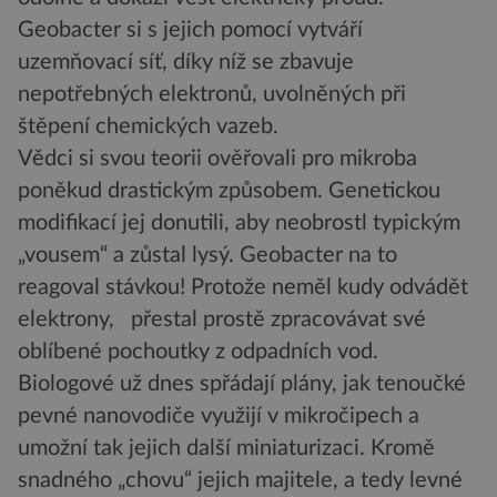
Geobacter si s jejich pomocí vytváří
uzemňovací síť, díky níž se zbavuje
nepotřebných elektronů, uvolněných při
štěpení chemických vazeb.
Vědci si svou teorii ověřovali pro mikroba
poněkud drastickým způsobem. Genetickou
modifikací jej donutili, aby neobrostl typickým
„vousem“ a zůstal lysý. Geobacter na to
reagoval stávkou! Protože neměl kudy odvádět
elektrony, přestal prostě zpracovávat své
oblíbené pochoutky z odpadních vod.
Biologové už dnes spřádají plány, jak tenoučké
pevné nanovodiče využijí v mikročipech a
umožní tak jejich další miniaturizaci. Kromě
snadného „chovu“ jejich majitele, a tedy levné