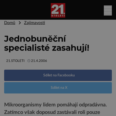
Domů
Zajímavosti
Jednobuněční
specialisté zasahují!
21.STOLETI
21.4.2006
Sdílet na Facebooku
Sdílet na X
Mikroorganismy lidem pomáhají odpradávna.
Zatímco však doposud zastávali roli pouze