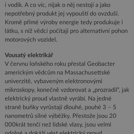
i vodík. A co víc, nijak o něj nestojí a jako
nepotřebný produkt jej vypouští do ovzduší.
Kromě přímé výroby energie tedy produkuje i
látku, s níž vědci počítají pro alternativní pohon
motorových vozidel.
Vousatý elektrikář
V červnu loňského roku přestal Geobacter
americkým vědcům na Massachusettské
univerzitě, vybaveným elektronovými
mikroskopy, konečně vzdorovat a „prozradil“, jak
elektrický proud vlastně vyrábí. Na jedné
straně buňky vyrůstají dlouhé, pouhé 3 – 5
nanometrů silné výběžky. Přestože jsou 20
000krát tenčí než lidské vlasy, jsou velmi
odolné a dokáží vést elektrický proud.