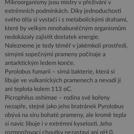
Mikroorganismy jsou mistry v přežívání v
extrémních podmínkách. Díky jednoduchosti
svého těla si vystačí i s metabolickými drahami,
které by velkým mnohabuněčným organismům
nedokázaly zajistit dostatek energie.
Nalezneme je tedy téměř v jakémkoli prostředí,
sirnými sopečnými prameny počínaje a
antarktickým ledem konče.
Pyrolobus fumarii – sirná bakterie, která si
libuje ve vulkanických pramenech a nevadí jí
ani teplota kolem 113 oC.
Picrophilus oshimae – rodina své kořeny
nezapře, stejně jako jeho bratránek Pyrolobus
obývá na síru bohaté prameny, ale kromě tepla
si navíc libuje i v extrémní kyselosti. Jeho
rozmnožovací choutky nezastaví ani pH 0.