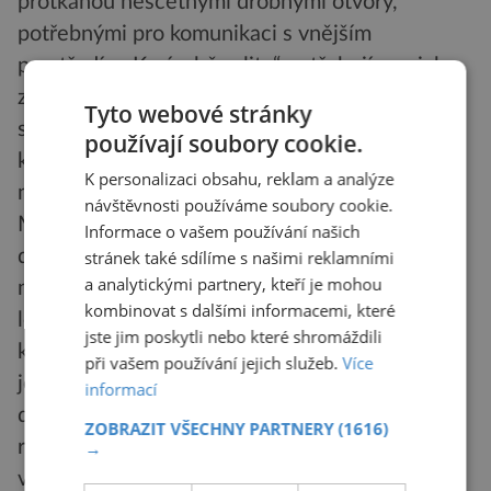
protkanou nesčetnými drobnými otvory,
potřebnými pro komunikaci s vnějším
prostředím. K výrobě „ulity“ potřebují rozsivky
značné množství křemičitanových iontů, které
Tyto webové stránky
si aktivně doplňují odchytáváním kyseliny
používají soubory cookie.
křemičité. Dokážou takto nahrabat až 18
K personalizaci obsahu, reklam a analýze
molekul za sekundu.
návštěvnosti používáme soubory cookie.
Mohlo by se zdát, že tyto podivné řasy si
Informace o vašem používání našich
dobrovolným uzavřením do klece odpírají
stránek také sdílíme s našimi reklamními
a analytickými partnery, kteří je mohou
možnost reprodukce. Jenže mikrob na to jde od
kombinovat s dalšími informacemi, které
lesa. Množí se totiž nepohlavním dělením, při
jste jim poskytli nebo které shromáždili
kterém si dvě dceřinné buňky odnesou po
při vašem používání jejich služeb.
Více
jedné polovině mateřské schránky. Její dva díly
informací
do sebe totiž zapadají jako puzzle. Při
ZOBRAZIT VŠECHNY PARTNERY
(1616)
rozcházení nových buněk se tedy díly ze sebe
→
vysunou a mladá rozsivka pak dotvoří druhou