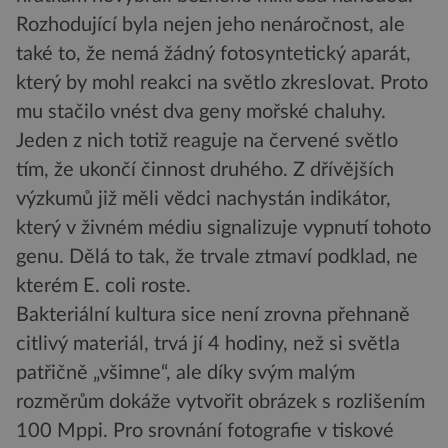
Rozhodující byla nejen jeho nenáročnost, ale
také to, že nemá žádný fotosyntetický aparát,
který by mohl reakci na světlo zkreslovat. Proto
mu stačilo vnést dva geny mořské chaluhy.
Jeden z nich totiž reaguje na červené světlo
tím, že ukončí činnost druhého. Z dřívějších
výzkumů již měli vědci nachystán indikátor,
který v živném médiu signalizuje vypnutí tohoto
genu. Dělá to tak, že trvale ztmaví podklad, ne
kterém E. coli roste.
Bakteriální kultura sice není zrovna přehnaně
citlivý materiál, trvá jí 4 hodiny, než si světla
patřičně „všimne“, ale díky svým malým
rozměrům dokáže vytvořit obrázek s rozlišením
100 Mppi. Pro srovnání fotografie v tiskové