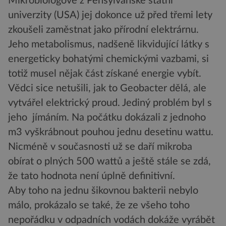
Mikrobiologové z Pensylvánské státní
univerzity (USA) jej dokonce už před třemi lety
zkoušeli zaměstnat jako přírodní elektrárnu.
Jeho metabolismus, nadšeně likvidující látky s
energeticky bohatými chemickými vazbami, si
totiž musel nějak část získané energie vybít.
Vědci sice netušili, jak to Geobacter dělá, ale
vytvářel elektrický proud. Jediný problém byl s
jeho jímáním. Na počátku dokázali z jednoho
m3 vyškrábnout pouhou jednu desetinu wattu.
Nicméně v současnosti už se daří mikroba
obírat o plných 500 wattů a ještě stále se zdá,
že tato hodnota není úplně definitivní.
Aby toho na jednu šikovnou bakterii nebylo
málo, prokázalo se také, že ze všeho toho
nepořádku v odpadních vodách dokáže vyrábět