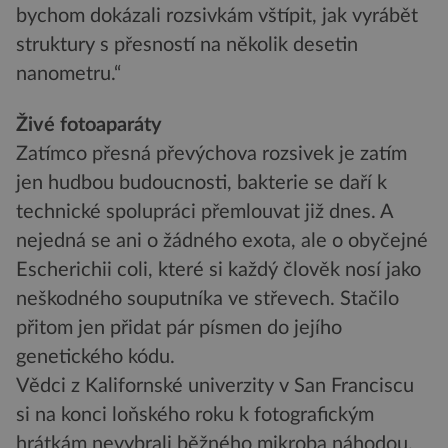
bychom dokázali rozsivkám vštípit, jak vyrábět
struktury s přesností na několik desetin
nanometru.“
Živé fotoaparáty
Zatímco přesná převýchova rozsivek je zatím
jen hudbou budoucnosti, bakterie se daří k
technické spolupráci přemlouvat již dnes. A
nejedná se ani o žádného exota, ale o obyčejné
Escherichii coli, které si každý člověk nosí jako
neškodného souputníka ve střevech. Stačilo
přitom jen přidat pár písmen do jejího
genetického kódu.
Vědci z Kalifornské univerzity v San Franciscu
si na konci loňského roku k fotografickým
hrátkám nevybrali běžného mikroba náhodou.