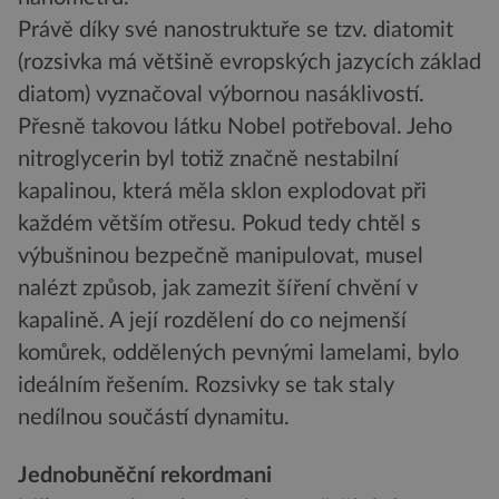
Právě díky své nanostruktuře se tzv. diatomit
(rozsivka má většině evropských jazycích základ
diatom) vyznačoval výbornou nasáklivostí.
Přesně takovou látku Nobel potřeboval. Jeho
nitroglycerin byl totiž značně nestabilní
kapalinou, která měla sklon explodovat při
každém větším otřesu. Pokud tedy chtěl s
výbušninou bezpečně manipulovat, musel
nalézt způsob, jak zamezit šíření chvění v
kapalině. A její rozdělení do co nejmenší
komůrek, oddělených pevnými lamelami, bylo
ideálním řešením. Rozsivky se tak staly
nedílnou součástí dynamitu.
Jednobuněční rekordmani