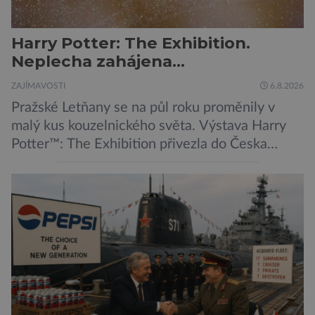
Harry Potter: The Exhibition.
Neplecha zahájena…
ZAJÍMAVOSTI
6.8.2026
Pražské Letňany se na půl roku proměnily v
malý kus kouzelnického světa. Výstava Harry
Potter™: The Exhibition přivezla do Česka
originální filmové kostýmy a rekvizity,
Bradavice, Hagridovu chýši i učebny, ve
kterých si můžete zkusit kouzla na vlastní kůži.
Nechte tedy mudlovské starosti přede dveřmi.
Neplecha byla zahájena. Dopis z Bradavic
možná stále nepřišel, ale […]