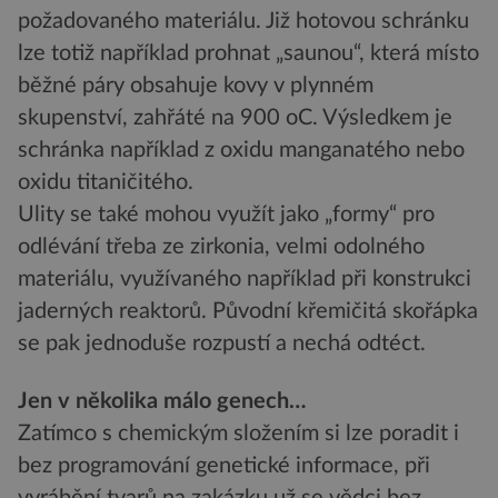
požadovaného materiálu. Již hotovou schránku
lze totiž například prohnat „saunou“, která místo
běžné páry obsahuje kovy v plynném
skupenství, zahřáté na 900 oC. Výsledkem je
schránka například z oxidu manganatého nebo
oxidu titaničitého.
Ulity se také mohou využít jako „formy“ pro
odlévání třeba ze zirkonia, velmi odolného
materiálu, využívaného například při konstrukci
jaderných reaktorů. Původní křemičitá skořápka
se pak jednoduše rozpustí a nechá odtéct.
Jen v několika málo genech…
Zatímco s chemickým složením si lze poradit i
bez programování genetické informace, při
vyrábění tvarů na zakázku už se vědci bez