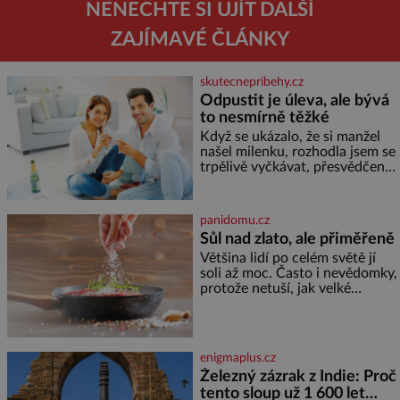
NENECHTE SI UJÍT DALŠÍ
ZAJÍMAVÉ ČLÁNKY
skutecnepribehy.cz
Odpustit je úleva, ale bývá
to nesmírně těžké
Když se ukázalo, že si manžel
našel milenku, rozhodla jsem se
trpělivě vyčkávat, přesvědčena,
že se dříve či později vrátí k
rodině. Možná je to jedna z
nejtěžších věcí na světě. Ale
panidomu.cz
každý, kdo s tím má nějaké
Sůl nad zlato, ale přiměřeně
zkušenosti, se zapřísahá, že
Většina lidí po celém světě jí
pokud odpustíte, znatelně se
soli až moc. Často i nevědomky,
vám uleví. Když se ke mně
protože netuší, jak velké
doneslo, že si manžel pořídil
množství se jí skrývá v
milenku,
průmyslově vyráběných
potravinách, dokonce i těch
sladkých. Sůl je zdravá Ale v
enigmaplus.cz
ani ne třetinovém množství, než
Železný zázrak z Indie: Proč
je pro většinu populace běžné.
tento sloup už 1 600 let
Její základní složky– sodík a