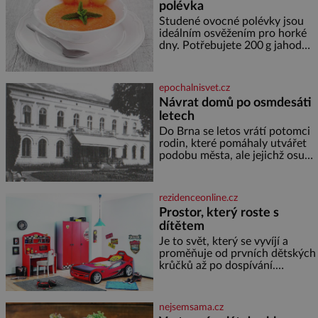
polévka
provází člověka už tisíce let.
Většina lidí vnímá rákos jen jako
Studené ovocné polévky jsou
obyčejnou kulisu letního
ideálním osvěžením pro horké
koupání. Stačí se však podívat
dny. Potřebujete 200 g jahod
600 g žlutého melounu 100 ml
sladkého dezertního vína 50 g
cukru krystal 1 lžíci medu 200 g
epochalnisvet.cz
zakysané sm
Návrat domů po osmdesáti
letech
Do Brna se letos vrátí potomci
rodin, které pomáhaly utvářet
podobu města, ale jejichž osudy
dramaticky přerušila druhá
světová válka. Příběhy rodů
Placzek, Löw-Beer, Fuhrmann,
rezidenceonline.cz
Kohn a Stiassni se stanou
Prostor, který roste s
jednou z hlavních
dítětem
dramaturgických linií festivalu
židovské kultury ŠTETL FEST
Je to svět, který se vyvíjí a
2026. Některé návraty nejsou
proměňuje od prvních dětských
jednoduché. Místa, která si
krůčků až po dospívání.
člověk pamatuje z rodinných
Správně navržený pokoj
vyprávění, už dávno
podporuje bezpečí, kreativitu,
soustředění i odpočinek a
nejsemsama.cz
reaguje na každou etapu života