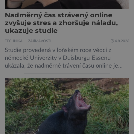
Nadměrný čas strávený online
zvyšuje stres a zhoršuje náladu,
ukazuje studie
TECHNIKA
ZAJÍMAVOSTI
4.8.2026
Studie provedená v loňském roce vědci z
německé Univerzity v Duisburgu-Essenu
ukázala, že nadměrné trávení času online je
spojeno s vyšší úrovní stresu, horší náladou a
vede k zanedbávání dalších aktivit. Zúčastnilo
se jí 900 dospělých Němců, kteří uvedli, že se v
posledním roce alespoň jednou zapojili do hraní
her, sledování pornografie, sledování sociálních
sítí […]