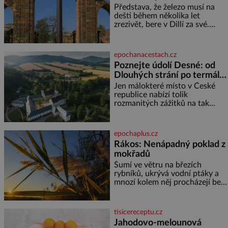
chlór – jsou zásadní pro
nezná rez?
Představa, že železo musí na
správné hospodaření
dešti během několika let
zrezivět, bere v Dillí za své.
Uprostřed komplexu Qutb stojí
více než sedm metrů vysoký
železný sloup, který už přibližně
epochanacestach.cz
1 600 let odolává počasí
Poznejte údolí Desné: od
Dlouhých strání po termální
prameny
Jen málokteré místo v České
republice nabízí tolik
rozmanitých zážitků na tak
malém území jako údolí řeky
Desné v srdci Jeseníků. Během
jediného dne můžete
epochaplus.cz
nahlédnout do útrob jedné z
Rákos: Nenápadný poklad z
nejvýznamnějších vodních
mokřadů
elektráren v Evropě, vydat se na
horské hřebeny, projet se na
Šumí ve větru na březích
koloběžce a den zakončit
rybníků, ukrývá vodní ptáky a
poznáváním památek ve
mnozí kolem něj procházejí bez
Velkých Losinách nebo v
povšimnutí. Přesto právě rákos
termálním
pomáhal stavět domy, vyrábět
lodě, zapisovat první texty a
tisicereceptu.cz
inspiroval řadu pověstí. Tato
Jahodovo-melounová
skromná, ale užitečná rostlina