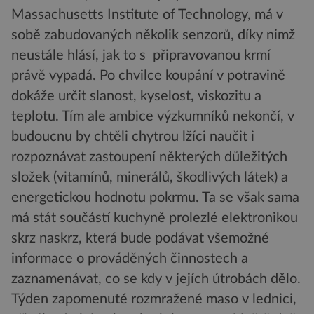
Massachusetts Institute of Technology, má v
sobě zabudovaných několik senzorů, díky nimž
neustále hlásí, jak to s připravovanou krmí
právě vypadá. Po chvilce koupání v potravině
dokáže určit slanost, kyselost, viskozitu a
teplotu. Tím ale ambice výzkumníků nekončí, v
budoucnu by chtěli chytrou lžíci naučit i
rozpoznávat zastoupení některých důležitých
složek (vitamínů, minerálů, škodlivých látek) a
energetickou hodnotu pokrmu. Ta se však sama
má stát součástí kuchyně prolezlé elektronikou
skrz naskrz, která bude podávat všemožné
informace o prováděných činnostech a
zaznamenávat, co se kdy v jejích útrobách dělo.
Týden zapomenuté rozmražené maso v lednici,