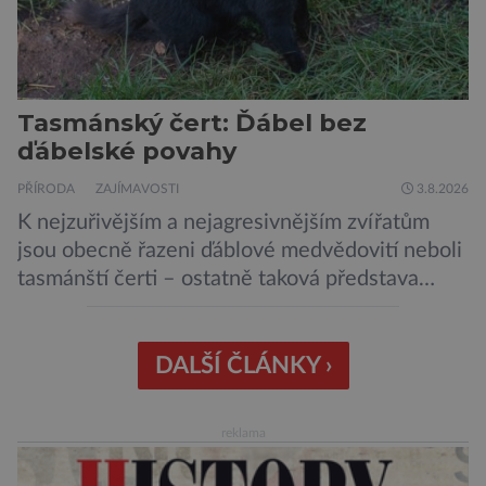
Tasmánský čert: Ďábel bez
ďábelské povahy
PŘÍRODA
ZAJÍMAVOSTI
3.8.2026
K nejzuřivějším a nejagresivnějším zvířatům
jsou obecně řazeni ďáblové medvědovití neboli
tasmánští čerti – ostatně taková představa
vyplývá i z jejich názvu. Tito největší draví
vačnatci, vyskytující se dnes již výhradně na
ostrově Tasmánie, si však takovou nálepku
DALŠÍ ČLÁNKY ›
vůbec nezaslouží. Fakticky se totiž spíše než o
zákeřné a nebezpečné vzteklouny jedná o
reklama
plaché živočichy. Velikostně […]