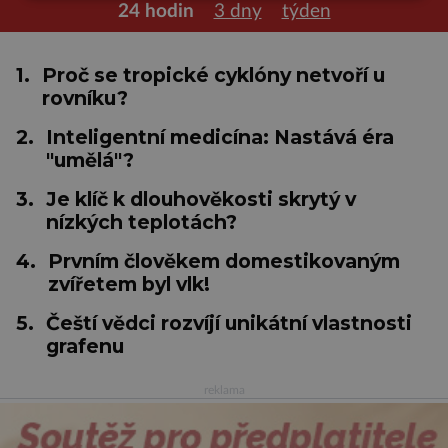
24 hodin
3 dny
týden
1.
Proč se tropické cyklóny netvoří u
rovníku?
2.
Inteligentní medicína: Nastává éra
"umělá"?
3.
Je klíč k dlouhověkosti skrytý v
nízkých teplotách?
4.
Prvním člověkem domestikovaným
zvířetem byl vlk!
5.
Čeští vědci rozvíjí unikátní vlastnosti
grafenu
reklama