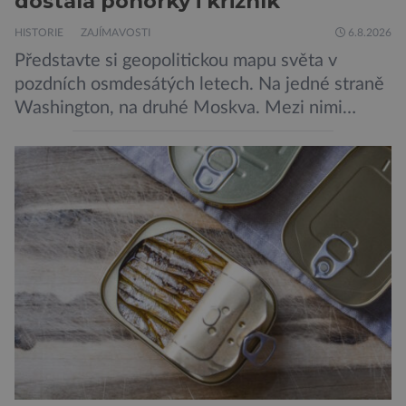
dostala ponorky i křižník
HISTORIE
ZAJÍMAVOSTI
6.8.2026
Představte si geopolitickou mapu světa v
pozdních osmdesátých letech. Na jedné straně
Washington, na druhé Moskva. Mezi nimi
jaderný arzenál schopný zničit planetu
padesátkrát dokola, železná opona a miliony
vojáků v permanentní pohotovosti. A pak je tu
Donald Kendall, generální ředitel společnosti
PepsiCo, který se v květnu roku 1989 stává
admirálem flotily, jež čítá sedmnáct […]