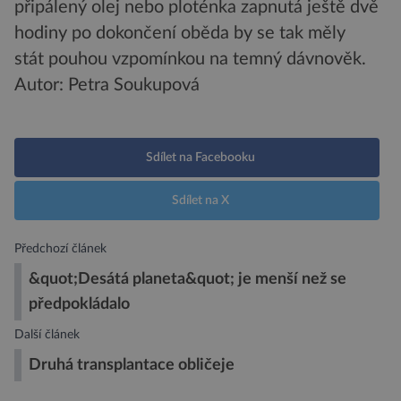
připálený olej nebo ploténka zapnutá ještě dvě
hodiny po dokončení oběda by se tak měly
stát pouhou vzpomínkou na temný dávnověk.
Autor: Petra Soukupová
Sdílet na Facebooku
Sdílet na X
Předchozí článek
&quot;Desátá planeta&quot; je menší než se
předpokládalo
Další článek
Druhá transplantace obličeje