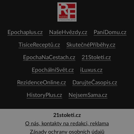
Epochaplus.cz
NašeHvězdy.cz
PaníDomu.cz
TisíceReceptů.cz
SkutečnéPříběhy.cz
EpochaNaCestach.cz
21Stoleti.cz
EpochálníSvět.cz
iLuxus.cz
RezidenceOnline.cz
DarujteČasopis.cz
HistoryPlus.cz
NejsemSama.cz
21stoleti.cz
O nás, kontakty na redakci, reklama
Zásady ochrany osobních údajů