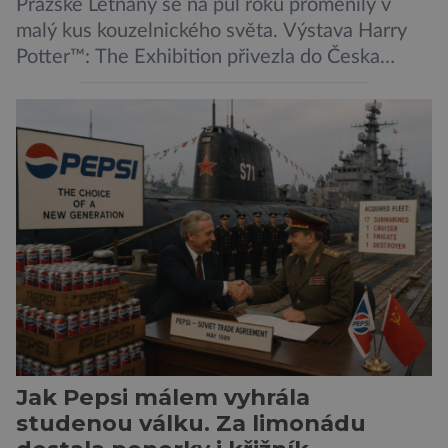
Pražské Letňany se na půl roku proměnily v
malý kus kouzelnického světa. Výstava Harry
Potter™: The Exhibition přivezla do Česka
originální filmové kostýmy a rekvizity,
Bradavice, Hagridovu chýši i učebny, ve
kterých si můžete zkusit kouzla na vlastní kůži.
Nechte tedy mudlovské starosti přede dveřmi.
Neplecha byla zahájena. Dopis z Bradavic
možná stále nepřišel, ale […]
Jak Pepsi málem vyhrála
studenou válku. Za limonádu