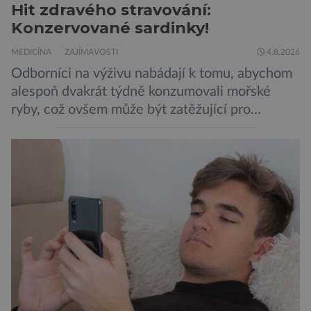
Hit zdravého stravování:
Konzervované sardinky!
MEDICÍNA
ZAJÍMAVOSTI
4.8.2026
Odborníci na výživu nabádají k tomu, abychom
alespoň dvakrát týdně konzumovali mořské
ryby, což ovšem může být zatěžující pro
peněženku. Dobrou zprávou je, že hvězdou
doporučení se nyní staly konzervované
sardinky, které si může dovolit opravdu každý
„Místo toho, aby poskytovaly izolované
mononutrienty, jsou rybí konzervy kompletní
potravinou,“ říká nutriční specialista Colin
Robertson a zdůrazňuje […]