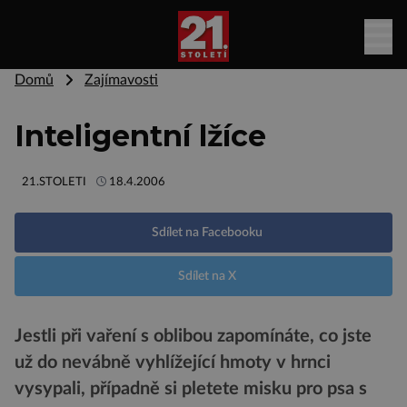
Domů
Zajímavosti
Inteligentní lžíce
21.STOLETI
18.4.2006
Sdílet na Facebooku
Sdílet na X
Jestli při vaření s oblibou zapomínáte, co jste
už do nevábně vyhlížející hmoty v hrnci
vysypali, případně si pletete misku pro psa s