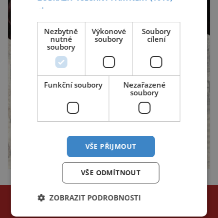
→
Nezbytně
Výkonové
Soubory
nutné
soubory
cílení
soubory
Funkční soubory
Nezařazené
soubory
VŠE PŘIJMOUT
VŠE ODMÍTNOUT
NEJČTENĚJŠÍ ČLÁNKY
ZOBRAZIT PODROBNOSTI
za poslední