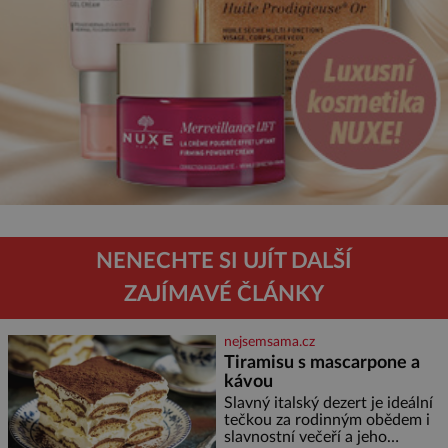
NENECHTE SI UJÍT DALŠÍ
ZAJÍMAVÉ ČLÁNKY
nejsemsama.cz
Tiramisu s mascarpone a
kávou
Slavný italský dezert je ideální
tečkou za rodinným obědem i
slavnostní večeří a jeho