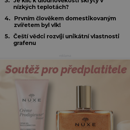
3.
Je klíč k dlouhověkosti skrytý v
nízkých teplotách?
4.
Prvním člověkem domestikovaným
zvířetem byl vlk!
5.
Čeští vědci rozvíjí unikátní vlastnosti
grafenu
reklama