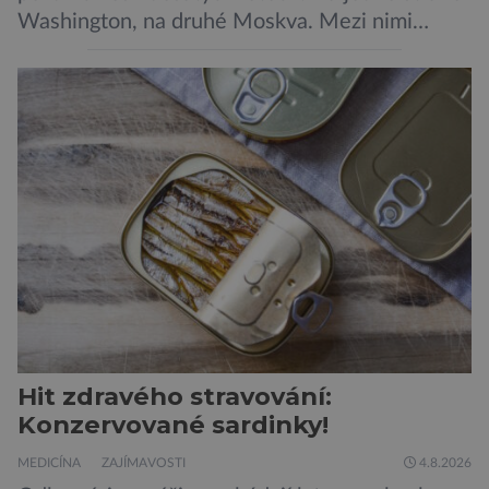
Washington, na druhé Moskva. Mezi nimi
jaderný arzenál schopný zničit planetu
padesátkrát dokola, železná opona a miliony
vojáků v permanentní pohotovosti. A pak je tu
Donald Kendall, generální ředitel společnosti
PepsiCo, který se v květnu roku 1989 stává
admirálem flotily, jež čítá sedmnáct […]
Hit zdravého stravování:
Konzervované sardinky!
MEDICÍNA
ZAJÍMAVOSTI
4.8.2026