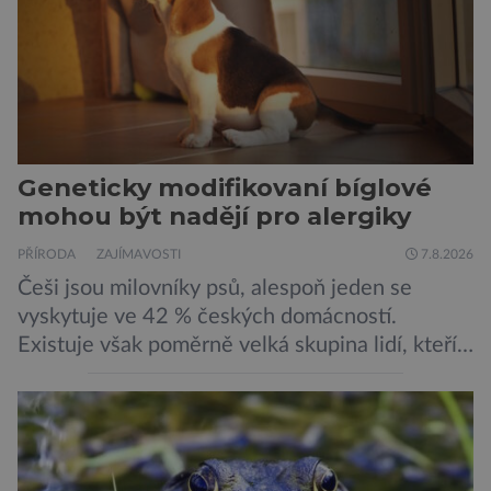
Geneticky modifikovaní bíglové
mohou být nadějí pro alergiky
PŘÍRODA
ZAJÍMAVOSTI
7.8.2026
Češi jsou milovníky psů, alespoň jeden se
vyskytuje ve 42 % českých domácností.
Existuje však poměrně velká skupina lidí, kteří
by si psa rádi pořídili, ale nemohou, protože
jsou alergičtí. Jejich imunitní systém
přecitlivěle reaguje na proteiny obsažené v
psích slinách, potu, moči a šupinkách kůže,
zachycených v srsti. Vědci nyní geneticky