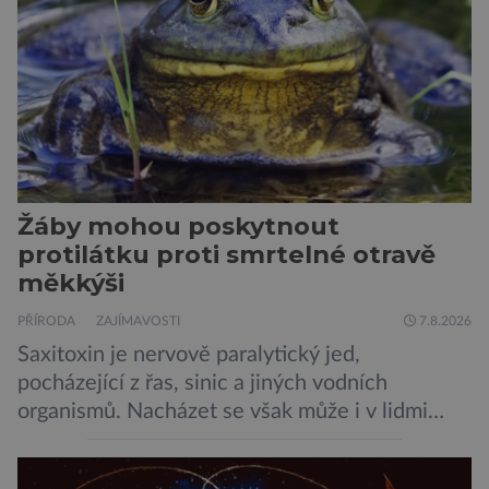
upravili psy, aby […]
Žáby mohou poskytnout
protilátku proti smrtelné otravě
měkkýši
PŘÍRODA
ZAJÍMAVOSTI
7.8.2026
Saxitoxin je nervově paralytický jed,
pocházející z řas, sinic a jiných vodních
organismů. Nacházet se však může i v lidmi
konzumovaných mlžích, jako jsou ústřice nebo
slávky. K příznakům otravy patří paralýza