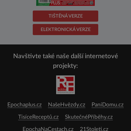
TIŠTĚNÁ VERZE
ELEKTRONICKÁ VERZE
Navštivte také naše další internetové
projekty:
Epochaplus.cz
NašeHvězdy.cz
PaníDomu.cz
TisíceReceptů.cz
SkutečnéPříběhy.cz
EpochaNaCestach.cz
21Stoleti.cz