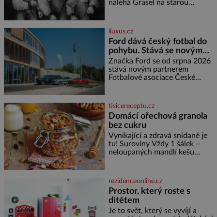
příběh je
naléhá Grasel na starou
švadlenku. Když mu to
neprozradí – ostatně ani
nemůže, protože žádné nemá,
iluxus.cz
spokojí se lupič s několika
Ford dává český fotbal do
měďáky a štůčky látky. Zraněná
pohybu. Stává se novým
žena pár dní nato umírá. Je to
partnerem FAČR
muž nebývale krutý. Jeho činy
Značka Ford se od srpna 2026
budí hrůzu ještě dlouho po jeho
stává novým partnerem
smrti
Fotbalové asociace České
republiky. V rámci tříleté
spolupráce zajistí mobilitu
asociace, reprezentačních týmů
tisicereceptu.cz
i českého fotbalu v regionech.
Domácí ořechová granola
Partner
bez cukru
Vynikající a zdravá snídaně je
tu! Suroviny Vždy 1 šálek –
neloupaných mandlí kešu
ořechů vlašských ořechů
slunečnicových semínek
semínek dýně rozinek 3 šálky
rezidenceonline.cz
ovesných vloček 1 lžíce mlet
Prostor, který roste s
dítětem
Je to svět, který se vyvíjí a