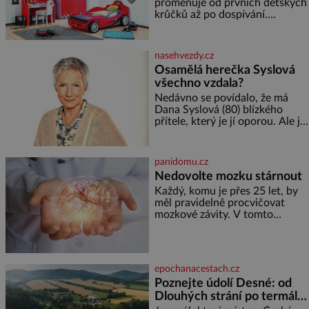
proměňuje od prvních dětských
krůčků až po dospívání.
Správně navržený pokoj
podporuje bezpečí, kreativitu,
soustředění i odpočinek a
nasehvezdy.cz
reaguje na každou etapu života
Osamělá herečka Syslová
a specifické potřeby dítěte. Pro
všechno vzdala?
nejmenší je klíčová
jednoduchost, měkkost a
Nedávno se povídalo, že má
bezpečí, proto by pokoj
Dana Syslová (80) blízkého
miminka měl působit především
přítele, který je jí oporou. Ale je
klidně a útulně. Předškolní věk
to ještě vůbec pravda? V
je
posledních dnech čím dál
častěji mluví o svém odchodu.
panidomu.cz
Dohnala ji snad samota? Půs
Nedovolte mozku stárnout
Každý, komu je přes 25 let, by
měl pravidelně procvičovat
mozkové závity. V tomto
období se totiž začíná
zhoršovat paměť. Možná máte
problém vzpomenout si na
jméno kolegy z práce. Nebo
epochanacestach.cz
marně v paměti lovíte název
Poznejte údolí Desné: od
knížky, kterou jste nedávno
Dlouhých strání po termální
přečetli. Je to opravdu tak, s
věkem jako kdyby se paměť