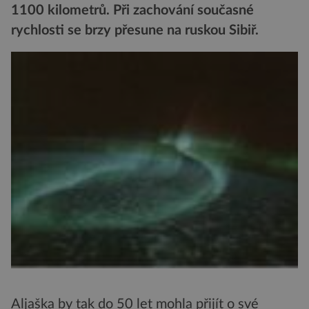
1100 kilometrů. Při zachování současné
rychlosti se brzy přesune na ruskou Sibiř.
Aljaška by tak do 50 let mohla přijít o své