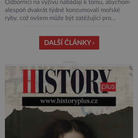
Odborníci na výživu nabádají k tomu, abychom
alespoň dvakrát týdně konzumovali mořské
ryby, což ovšem může být zatěžující pro
peněženku. Dobrou zprávou je, že hvězdou
doporučení se nyní staly konzervované
sardinky, které si může dovolit opravdu každý
DALŠÍ ČLÁNKY ›
„Místo toho, aby poskytovaly izolované
mononutrienty, jsou rybí konzervy kompletní
reklama
potravinou,“ říká nutriční specialista Colin
Robertson a zdůrazňuje […]