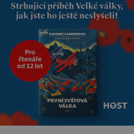
dobře zaopatřený mladý muž.
Manželství nám oběma moc
nesvědčilo, brzy jsme zjistili, že