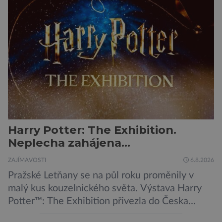
dýchacích cest, dojít však může až k udušení.
Dosud proti tomuto jedu neexistovala
protilátka, nyní ji zřejmě vědci objevili, ovšem
její zdroj je […]
Harry Potter: The Exhibition.
Neplecha zahájena…
ZAJÍMAVOSTI
6.8.2026
Pražské Letňany se na půl roku proměnily v
malý kus kouzelnického světa. Výstava Harry
Potter™: The Exhibition přivezla do Česka
originální filmové kostýmy a rekvizity,