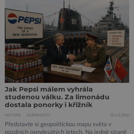
Bradavice, Hagridovu chýši i učebny, ve
kterých si můžete zkusit kouzla na vlastní kůži.
Nechte tedy mudlovské starosti přede dveřmi.
Neplecha byla zahájena. Dopis z Bradavic
možná stále nepřišel, ale […]
Jak Pepsi málem vyhrála
studenou válku. Za limonádu
dostala ponorky i křižník
HISTORIE
ZAJÍMAVOSTI
6.8.2026
Představte si geopolitickou mapu světa v
pozdních osmdesátých letech. Na jedné straně