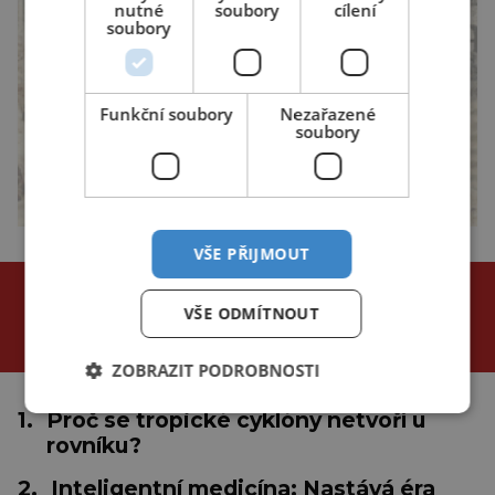
nutné
soubory
cílení
soubory
Funkční soubory
Nezařazené
soubory
VŠE PŘIJMOUT
NEJČTENĚJŠÍ ČLÁNKY
VŠE ODMÍTNOUT
za poslední
24 hodin
3 dny
týden
ZOBRAZIT PODROBNOSTI
1.
Proč se tropické cyklóny netvoří u
rovníku?
2.
Inteligentní medicína: Nastává éra