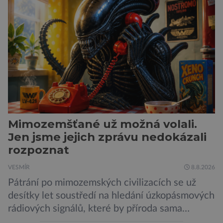
Mimozemšťané už možná volali.
Jen jsme jejich zprávu nedokázali
rozpoznat
VESMÍR
8.8.2026
Pátrání po mimozemských civilizacích se už
desítky let soustředí na hledání úzkopásmových
rádiových signálů, které by příroda sama
vytvořila jen stěží. Nová studie však naznačuje,