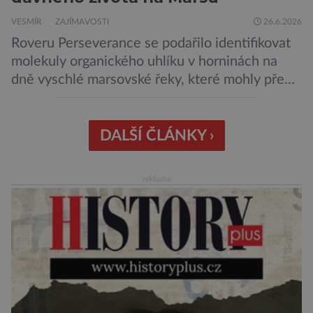
VESMÍR
ZAJÍMAVOSTI
26.6.2026
Roveru Perseverance se podařilo identifikovat
molekuly organického uhlíku v horninách na
dně vyschlé marsovské řeky, které mohly před
miliardami let vzniknout působením vody.
Svědčí snad o dávném životě na planetě?
Měření provedená přístrojem Sherloc,
DALŠÍ ČLÁNKY ›
umístěném na roveru Perseverance,
identifikovala organický uhlík v jílovcích z
reklama
výchozů, což jsou vyhaslé podzemní lávové
proudy vystupující na povrch, sopky […]