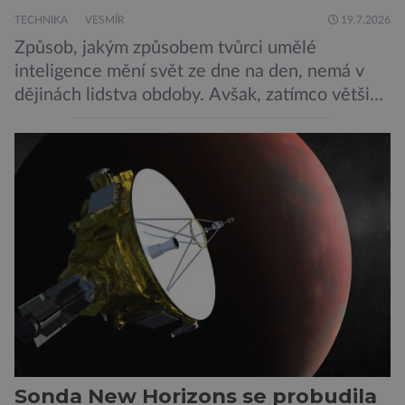
TECHNIKA
VESMÍR
19.7.2026
Způsob, jakým způsobem tvůrci umělé
inteligence mění svět ze dne na den, nemá v
dějinách lidstva obdoby. Avšak, zatímco většina
pozornosti se soustředí na chatboty,
generování obrázků nebo automatizaci práce,
bezpečnostní experti upozorňují na mnohem
méně nápadné riziko. Podle některých
odborníků by už během příštích dvou let mohly
pokročilé systémy AI výrazně usnadnit
kybernetické útoky […]
Sonda New Horizons se probudila