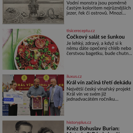
povahou
Vodní monstra jsou poměrně
častým koloritem nejrůznějších
jezer, řek či ostrovů. Mnozí
skeptici to přikládají hlavně
snaze dané místo zviditelnit a
přitáhnout k němu pozornost
tisicereceptu.cz
záhadám nakloněných turi
Čočkový salát se šunkou
Je lehký, zdravý, a když si k
němu dáte opečený chléb nebo
čerstvou bagetku, bude chutnat
jedna báseň. Suroviny 250 g
vaší oblíbené čočky 150 g
cherry rajčátek 1 velká červená
cibule 2 lžíce
iluxus.cz
Král vín začíná třetí dekádu
Největší český vinařský projekt
Král vín ve svém již
jednadvacátém ročníku
představil nejlepší domácí vína.
Ta vybírala odborná porota z
celkem 1260 vzorků od 157
vinařů. Král vín, který se – i pře
historyplus.cz
Kněz Bohuslav Burian: