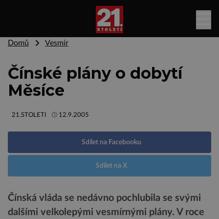
Domů
Vesmír
Čínské plány o dobytí
Měsíce
21.STOLETI
12.9.2005
Sdílet na Facebooku
Sdílet na X
Čínská vláda se nedávno pochlubila se svými
dalšími velkolepými vesmírnými plány. V roce