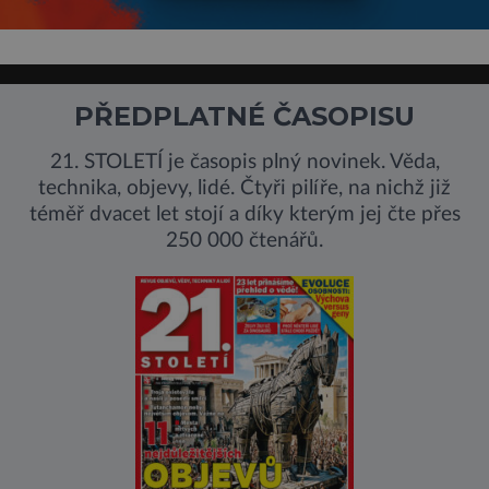
PŘEDPLATNÉ ČASOPISU
21. STOLETÍ je časopis plný novinek. Věda,
technika, objevy, lidé. Čtyři pilíře, na nichž již
téměř dvacet let stojí a díky kterým jej čte přes
250 000 čtenářů.