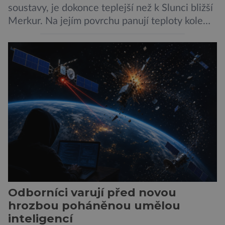
soustavy, je dokonce teplejší než k Slunci bližší
Merkur. Na jejím povrchu panují teploty kolem
464 °C, atmosféra je více než devadesátkrát
hustší než na Zemi a aby toho nebylo málo, z
oblaků se snáší kapky kyseliny sírové. Zkrátka,
není to prostředí, ve kterém by příčetný člověk
chtěl strávit […]
Odborníci varují před novou
hrozbou poháněnou umělou
inteligencí