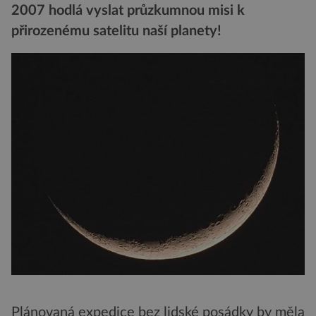
2007 hodlá vyslat průzkumnou misi k
přirozenému satelitu naší planety!
Plánovaná expedice bez lidské posádky by měla