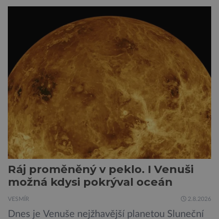
že právě tato strategie může být až příliš
svazující. Cestou vesmírem se totiž signál může
natolik změnit, že ho naše algoritmy vyhodnotí
jako obyčejný šum. A priori to samozřejmě
neznamená, […]
Ráj proměněný v peklo. I Venuši
možná kdysi pokrýval oceán
VESMÍR
2.8.2026
Dnes je Venuše nejžhavější planetou Sluneční