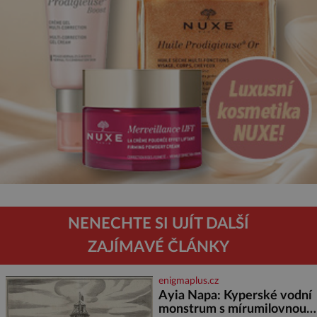
NENECHTE SI UJÍT DALŠÍ
ZAJÍMAVÉ ČLÁNKY
enigmaplus.cz
Ayia Napa: Kyperské vodní
monstrum s mírumilovnou