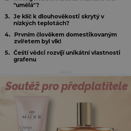
"umělá"?
3.
Je klíč k dlouhověkosti skrytý v
nízkých teplotách?
4.
Prvním člověkem domestikovaným
zvířetem byl vlk!
5.
Čeští vědci rozvíjí unikátní vlastnosti
grafenu
reklama