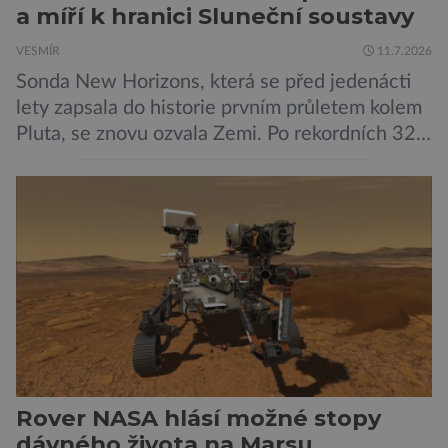
a míří k hranici Sluneční soustavy
VESMÍR
11.7.2026
Sonda New Horizons, která se před jedenácti
lety zapsala do historie prvním průletem kolem
Pluta, se znovu ozvala Zemi. Po rekordních 321
dnech v hibernačním režimu se ve vzdálenosti
9,5 miliardy kilometrů od Země probrala a
podle NASA je ve výtečném stavu. Nyní ji čeká
další etapa její mise, jejíž ambicí je přinést
dosud nejpodrobnější […]
Rover NASA hlásí možné stopy
dávného života na Marsu