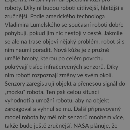
roboty. Díky ní budou roboti citlivější, hbitější a
zručnější. Podle amerického technologa
Vladimira Lumelského se současní roboti dobře
pohybují, pokud jim nic nestojí v cestě. Jakmile
se ale na trase objeví nějaký problém, robot si s
ním neumí poradit. Nová kůže je z pružné
umělé hmoty, kterou po celém povrchu
pokrývají tisíce infračervených senzorů. Díky
nim roboti rozpoznají změny ve svém okolí.
Senzory zaregistrují objekt a přenesou signál do
„mozku“ robota. Ten pak celou situaci
vyhodnotí a umožní robotu, aby na objekt
zareagoval a vyhnul se mu. Další připravovaný
model robota by měl mít senzorů mnohem více,
takže bude ještě zručnější. NASA plánuje, že