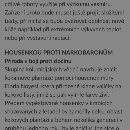
citlivé roboty využije při výzkumu vesmíru.
Zařízení proto bude muset ještě projít složitými
testy, při nichž se bude ověřovat odolnost nové
kůže například při extrémních výkyvech teplot
nebo při vystavení radiaci.
HOUSENKOU PROTI NARKOBARONŮM
Příroda v boji proti zločinu
Skupina kolumbijských vědců navrhuje zničit
kokainové plantáže pomocí housenek můry
Eloria Noyesi, která přirozeně klade vajíčky na
kokové listy, jimiž se pak vylíhlé larvy živí.
Předem vypěstované housenky v krabicích
shazovaných z letadel by zamořily celou oblast
kokových plantáží a během několika generací v
průběhu jednoho roku by je zničily. Jde sice o