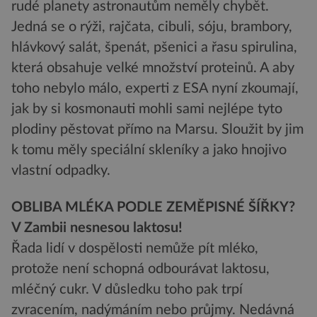
rudé planety astronautům neměly chybět.
Jedná se o rýži, rajčata, cibuli, sóju, brambory,
hlávkový salát, špenát, pšenici a řasu spirulina,
která obsahuje velké množství proteinů. A aby
toho nebylo málo, experti z ESA nyní zkoumají,
jak by si kosmonauti mohli sami nejlépe tyto
plodiny pěstovat přímo na Marsu. Sloužit by jim
k tomu měly speciální skleníky a jako hnojivo
vlastní odpadky.
OBLIBA MLÉKA PODLE ZEMĚPISNÉ ŠÍŘKY?
V Zambii nesnesou laktosu!
Řada lidí v dospělosti nemůže pít mléko,
protože není schopná odbourávat laktosu,
mléčný cukr. V důsledku toho pak trpí
zvracením, nadýmáním nebo průjmy. Nedávná