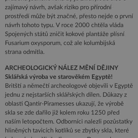
zajímavý návrh, avšak riziko pro přírodní
prostředí může být značné, přesto nejde o první
návrh tohoto typu. V roce 2000 chtěla vláda
Spojených států zničit kokové plantáže plísní
Fusarium oxysporum, což ale kolumbijská
strana odmítla.
ARCHEOLOGICKÝ NÁLEZ MĚNÍ DĚJINY
Sklářská výroba ve starověkém Egyptě!
Britští a němečtí archeologové objevili v Egyptě
jednu z nejstarších sklářských dílen. Důkazy z
oblasti Qantir-Piramesses ukazují, že výrobě
skla se zde dařilo již kolem roku 1250 před
naším letopočtem. Odborníci nalezli pozůstatky
hliněných tavicích kotlíků se zbytky skla, které