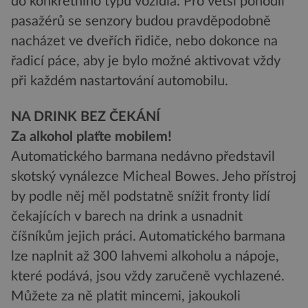
do konkrétního typu vozidla. Pro větší pohodlí
pasažérů se senzory budou pravděpodobně
nacházet ve dveřích řidiče, nebo dokonce na
řadicí páce, aby je bylo možné aktivovat vždy
při každém nastartování automobilu.
NA DRINK BEZ ČEKÁNÍ
Za alkohol plaťte mobilem!
Automatického barmana nedávno představil
skotský vynálezce Micheal Bowes. Jeho přístroj
by podle něj měl podstatně snížit fronty lidí
čekajících v barech na drink a usnadnit
číšníkům jejich práci. Automatického barmana
lze naplnit až 300 lahvemi alkoholu a nápoje,
které podává, jsou vždy zaručeně vychlazené.
Můžete za ně platit mincemi, jakoukoli