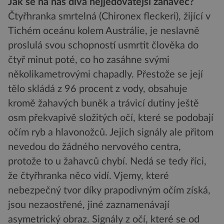
Jak se na nás dívá nejjedovatější žahavec?
Čtyřhranka smrtelná (Chironex fleckeri), žijící v
Tichém oceánu kolem Austrálie, je neslavně
proslulá svou schopností usmrtit člověka do
čtyř minut poté, co ho zasáhne svými
několikametrovými chapadly. Přestože se její
tělo skládá z 96 procent z vody, obsahuje
kromě žahavých buněk a trávicí dutiny ještě
osm překvapivě složitých očí, které se podobají
očím ryb a hlavonožců. Jejich signály ale přitom
nevedou do žádného nervového centra,
protože to u žahavců chybí. Nedá se tedy říci,
že čtyřhranka něco vidí. Vjemy, které
nebezpečný tvor díky prapodivným očím získá,
jsou nezaostřené, jiné zaznamenávají
asymetrický obraz. Signály z očí, které se od