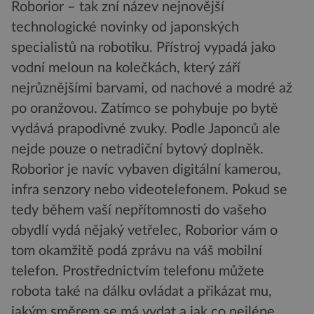
Roborior – tak zní název nejnovější
technologické novinky od japonských
specialistů na robotiku. Přístroj vypadá jako
vodní meloun na kolečkách, který září
nejrůznějšími barvami, od nachové a modré až
po oranžovou. Zatímco se pohybuje po bytě
vydává prapodivné zvuky. Podle Japonců ale
nejde pouze o netradiční bytový doplněk.
Roborior je navíc vybaven digitální kamerou,
infra senzory nebo videotelefonem. Pokud se
tedy během vaší nepřítomnosti do vašeho
obydlí vydá nějaký vetřelec, Roborior vám o
tom okamžitě podá zprávu na váš mobilní
telefon. Prostřednictvím telefonu můžete
robota také na dálku ovládat a přikázat mu,
jakým směrem se má vydat a jak co nejlépe