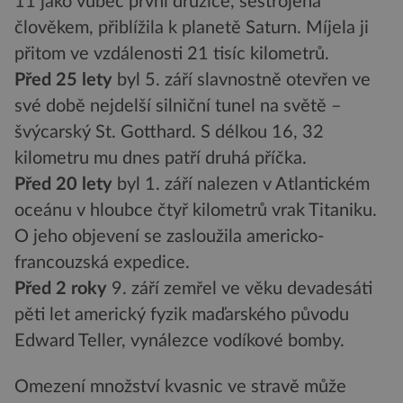
11 jako vůbec první družice, sestrojená
člověkem, přiblížila k planetě Saturn. Míjela ji
přitom ve vzdálenosti 21 tisíc kilometrů.
Před 25 lety
byl 5. září slavnostně otevřen ve
své době nejdelší silniční tunel na světě –
švýcarský St. Gotthard. S délkou 16, 32
kilometru mu dnes patří druhá příčka.
Před 20 lety
byl 1. září nalezen v Atlantickém
oceánu v hloubce čtyř kilometrů vrak Titaniku.
O jeho objevení se zasloužila americko-
francouzská expedice.
Před 2 roky
9. září zemřel ve věku devadesáti
pěti let americký fyzik maďarského původu
Edward Teller, vynálezce vodíkové bomby.
Omezení množství kvasnic ve stravě může