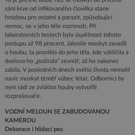
To je přesně doba, než se moskyt od prvního
sání krve od infikovaného člověka stane
hrozbou pro ostatní a parazit, způsobující
nemoc, se v jeho těle rozmnoží. Při
laboratorních testech byla úspěšnost tohoto
postupu až 98 procent. Jakmile moskyt zavadil
o houbu, ta pronikla do jeho těla, kde vzklíčila a
doslova ho „požírala“ zevnitř, až ho nakonec
zabila. V posledních dnech svého života nemohl
navíc moskyt téměř vůbec létat. Odborníci by
nyní rádi ze zvláštní houby vytvořili
rozprašovače.
VODNÍ MELOUN SE ZABUDOVANOU
KAMEROU
Dekorace i hlídací pes