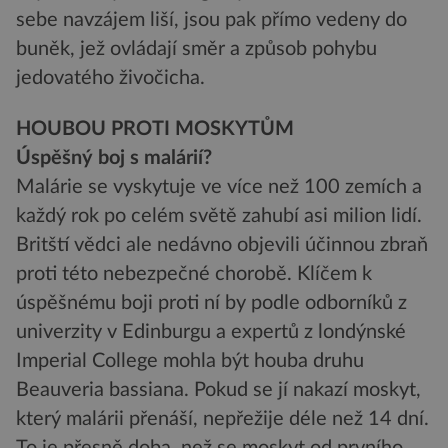
sebe navzájem liší, jsou pak přímo vedeny do
buněk, jež ovládají směr a způsob pohybu
jedovatého živočicha.
HOUBOU PROTI MOSKYTŮM
Úspěšný boj s malárií?
Malárie se vyskytuje ve více než 100 zemích a
každý rok po celém světě zahubí asi milion lidí.
Britští vědci ale nedávno objevili účinnou zbraň
proti této nebezpečné chorobě. Klíčem k
úspěšnému boji proti ní by podle odborníků z
univerzity v Edinburgu a expertů z londýnské
Imperial College mohla být houba druhu
Beauveria bassiana. Pokud se jí nakazí moskyt,
který malárii přenáší, nepřežije déle než 14 dní.