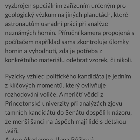
vyzbrojen speciálním zařízením určeným pro
geologický výzkum na jiných planetách, které
astronautům usnadní práci při analýze
neznámých hornin. Příruční kamera propojená s
počítačem například sama zkontroluje úlomky
hornin a vyhodnotí, zda je potřeba z
konkrétního materiálu odebrat vzorek, či nikoli.
Fyzický vzhled politického kandidáta je jedním
z klíčových momentů, který ovlivňuje
rozhodování voliče. Američtí vědci z
Princetonské univerzity při analýzách zjevu
tamních kandidátů do Senátu dospěli k názoru,
že menší šanci na úspěch mají lidé s dětskou
tváří.
Autor: Akademon, Ilona Růžková