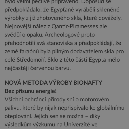
bylo velmi pečlivě připraveno. Doposud se
předpokládalo, že Egypťané vyráběli skleněné
výrobky z již zhotoveného skla, které dovážely.
Nejnovější nález z Qantir-Piramesses ale
svědčí o opaku. Archeologové proto
přehodnotili svá stanoviska a předpokládají, že
země faraónů byla pilným dodavatelem skla pro
celé Středomoří. Sklo z této části Egypta mělo
nejčastěji červenou barvu.
NOVÁ METODA VÝROBY BIONAFTY
Bez přísunu energie!
Všichni ochránci přírody sní o motorovém
palivu, které by nijak nepřispívalo ke globálnímu
oteplování. Jejich sen se možná – díky
výsledkům výzkumu na Univerzitě ve