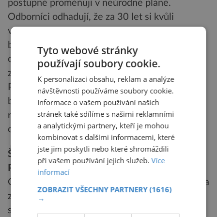
postupně proměňují v neúrodné pláně.
Odborníci odhadují, že za 30 let si kvůli
výraznému nárůstu zcela vyprahlých lokalit
budou muset hledat nové domovy stovky tisíc
Tyto webové stránky
obyvatel. Vědci navíc varují, že vliv pouští není
používají soubory cookie.
znát pouze v jejich bezprostřední blízkosti.
K personalizaci obsahu, reklam a analýze
Podle mezinárodní skupiny expertů písečná
návštěvnosti používáme soubory cookie.
bouře na poušti Gobi nebo na Sahaře způsobí
Informace o vašem používání našich
stránek také sdílíme s našimi reklamními
respirační problémy i lidem v tak vzdálené
a analytickými partnery, kteří je mohou
oblasti, jako je Severní Amerika.
kombinovat s dalšími informacemi, které
jste jim poskytli nebo které shromáždili
ŠIKOVNÉ SENZORY PRO VÁŠ VŮZ
při vašem používání jejich služeb.
Více
Podle kostí vám nastaví bezpečnostní pásy!
informací
Odborníci z Cranfield Impact Research Centre a
ZOBRAZIT VŠECHNY PARTNERY
(1616)
z Nissan Technical Centre Europe navrhli
→
speciální snímač prstů. Díky ultrazvuku senzor