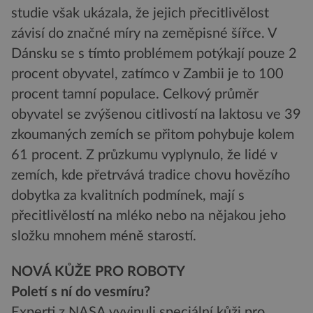
studie však ukázala, že jejich přecitlivělost
závisí do značné míry na zeměpisné šířce. V
Dánsku se s tímto problémem potýkají pouze 2
procent obyvatel, zatímco v Zambii je to 100
procent tamní populace. Celkový průměr
obyvatel se zvýšenou citlivostí na laktosu ve 39
zkoumaných zemích se přitom pohybuje kolem
61 procent. Z průzkumu vyplynulo, že lidé v
zemích, kde přetrvává tradice chovu hovězího
dobytka za kvalitních podmínek, mají s
přecitlivělostí na mléko nebo na nějakou jeho
složku mnohem méně starostí.
NOVÁ KŮŽE PRO ROBOTY
Poletí s ní do vesmíru?
Experti z NASA vyvinuli speciální kůži pro