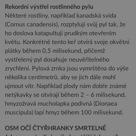
Rekordní výstřel rostlinného pylu
Některé rostliny, například kanadská svída
(Cornus canadensis), rozptylují svůj pyl tak, že
ho doslova katapultují prudkým otevřením
květu. Konkrétně tento keř otvírá svoje okvětní
plátky během 0,5 milisekund, přičemž
vystřelený pyl dosahuje neuvěřitelného
zrychlení. Pylová zrnka jsou vymrštěna do výše
několika centimetrů, aby se jich dále mohl
ujmout vítr. Například plody nám dobře známé
netýkavky se otvírají během 2 – 6 milisekund,
hmyzožravá mucholapka podivná (Dionaea
muscipula) lapí hmyz během 100 milisekund.
OSM OČÍ ČTYŘHRANKY SMRTELNÉ