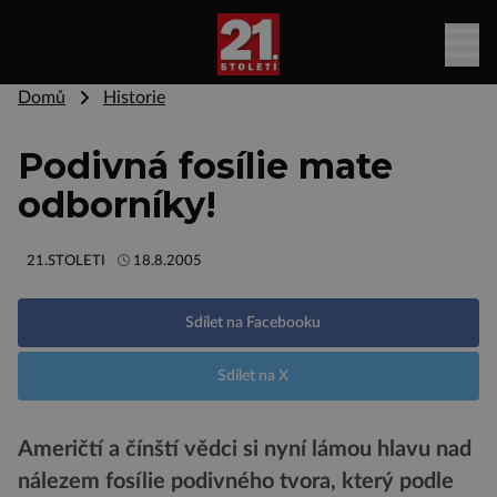
Domů
Historie
Podivná fosílie mate
odborníky!
21.STOLETI
18.8.2005
Sdílet na Facebooku
Sdílet na X
Američtí a čínští vědci si nyní lámou hlavu nad
nálezem fosílie podivného tvora, který podle