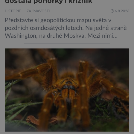
dostala ponorky i křižník
HISTORIE
ZAJÍMAVOSTI
6.8.2026
Představte si geopolitickou mapu světa v
pozdních osmdesátých letech. Na jedné straně
Washington, na druhé Moskva. Mezi nimi
jaderný arzenál schopný zničit planetu
padesátkrát dokola, železná opona a miliony
vojáků v permanentní pohotovosti. A pak je tu
Donald Kendall, generální ředitel společnosti
PepsiCo, který se v květnu roku 1989 stává
admirálem flotily, jež čítá sedmnáct […]