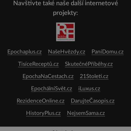
Navštivte také naše další internetové
projekty:
Epochaplus.cz
NašeHvězdy.cz
PaníDomu.cz
TisíceReceptů.cz
SkutečnéPříběhy.cz
EpochaNaCestach.cz
21Stoleti.cz
EpochálníSvět.cz
iLuxus.cz
RezidenceOnline.cz
DarujteČasopis.cz
HistoryPlus.cz
NejsemSama.cz