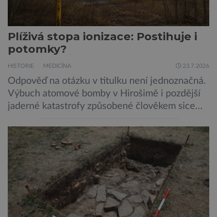
Plíživá stopa ionizace: Postihuje i
potomky?
HISTORIE
MEDICÍNA
23.7.2026
Odpověď na otázku v titulku není jednoznačná.
Výbuch atomové bomby v Hirošimě i pozdější
jaderné katastrofy způsobené člověkem sice
ukázaly, že silné dávky ionizace zabíjejí a že
slabší a dlouhodobé záření poškozuje DNA.
Přesto není stále zcela jasné, nakolik se mutace
vzniklé ozářením přenášejí na potomstvo. Před
pěti lety, těsně před 35. výročím výbuchu
Černobylské jaderné elektrárny, […]