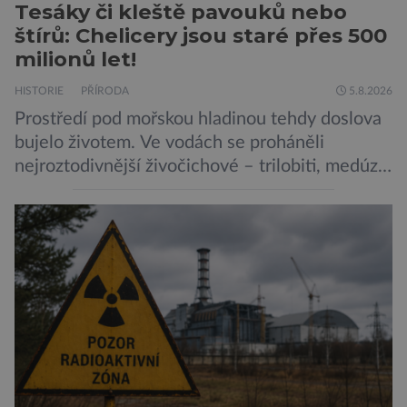
Tesáky či kleště pavouků nebo
štírů: Chelicery jsou staré přes 500
milionů let!
HISTORIE
PŘÍRODA
5.8.2026
Prostředí pod mořskou hladinou tehdy doslova
bujelo životem. Ve vodách se proháněli
nejroztodivnější živočichové – trilobiti, medúzy
či hlavonožci. V dávném kambriu žil také
prazvláštní stonožce podobný tvor, který měl
zárodky zbraní typických pro dnešní pavouky.
Pavouci, štíři či klíšťata jsou členovci patřící do
skupiny klepítkatců. Vyznačují se takzvanými
chelicerami, které u nich představují právě […]