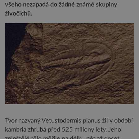
všeho nezapadá do žádné známé skupiny
živočichů.
Tvor nazvaný Vetustodermis planus žil v období
kambria zhruba před 525 miliony lety. Jeho
zploštělé tělo měřilo na délku pět až deset