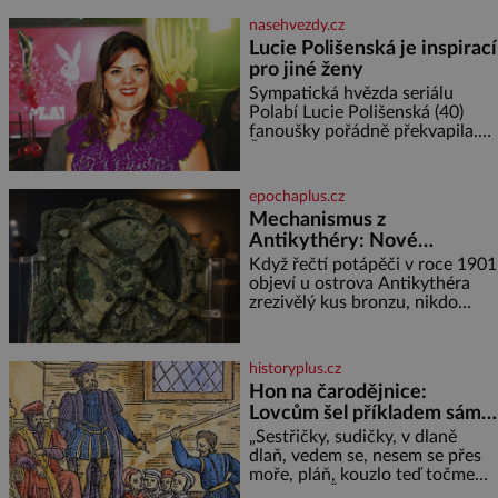
kříž. Na první pohled vypadají
nasehvezdy.cz
jako zapomenuté nábo
Lucie Polišenská je inspirací
pro jiné ženy
Sympatická hvězda seriálu
Polabí Lucie Polišenská (40)
fanoušky pořádně překvapila.
Žena, která je známa svou
přirozeností a na okázalou
módu si příliš nepotrpí, se
epochaplus.cz
vůbec poprvé postavila před
Mechanismus z
objekti
Antikythéry: Nové
výzkumy odhalují další
Když řečtí potápěči v roce 1901
překvapení o starověkém
objeví u ostrova Antikythéra
zrezivělý kus bronzu, nikdo
počítači
netuší, že drží v rukou jeden z
nejúžasnějších vynálezů
starověku. Až moderní
historyplus.cz
rentgenové tomografy odhalí
Hon na čarodějnice:
desítky ozubených kol ukrytých
Lovcům šel příkladem sám
uvnitř. Mechanismus z
král
Antikythéry je dnes považován
„Sestřičky, sudičky, v dlaně
za nejstarší známý analogový
dlaň, vedem se, nesem se přes
počítač na světě. Přesto ani po
moře, pláň, kouzlo teď točme
více než sto letech výzkumu
kol a kol.“ Čarodějnice na scéně