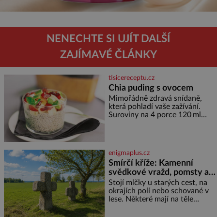
NENECHTE SI UJÍT DALŠÍ
ZAJÍMAVÉ ČLÁNKY
tisicereceptu.cz
Chia puding s ovocem
Mimořádně zdravá snídaně,
která pohladí vaše zažívání.
Suroviny na 4 porce 120 ml
kokosového mléka 30 g chia
semínek 1 lžíce medu Postup
Do misky či přímo do skleniček
nasypeme chia semí
enigmaplus.cz
Smírčí kříže: Kamenní
svědkové vražd, pomsty a
dávných vin
Stojí mlčky u starých cest, na
okrajích polí nebo schované v
lese. Některé mají na těle
vytesaný meč, jiné sekeru, v
dalším případě jde jen o prostý