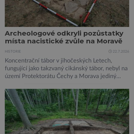
Archeologové odkryli pozůstatky
místa nacistické zvůle na Moravě
HISTORIE
22.7.2026
Koncentrační tábor v jihočeských Letech,
fungující jako takzvaný cikánský tábor, nebyl na
území Protektorátu Čechy a Morava jediný
takový. Další se nacházel na Moravě, konkrétně
v Hodoníně u Kunštátu. Jeho pozůstatky byly
nedávno odkrývány archeology. Někteří z asi
1400 Romů a Sintů, kteří byli v táboře
internováni, v něm vydechli naposledy. Jiné
čekal transport do […]