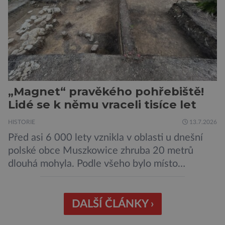
„Magnet“ pravěkého pohřebiště!
Lidé se k němu vraceli tisíce let
HISTORIE
13.7.2026
Před asi 6 000 lety vznikla v oblasti u dnešní
polské obce Muszkowice zhruba 20 metrů
dlouhá mohyla. Podle všeho bylo místo
vnímáno jako posvátné tisíce let. Experti tak
soudí z dalších, o dost mladších kruhových
mohyl, které se nacházejí v ose té starší. Na
DALŠÍ ČLÁNKY ›
archeologických pracích se podíleli experti ze