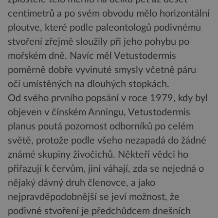
centimetrů a po svém obvodu mělo horizontální
ploutve, které podle paleontologů podivnému
stvoření zřejmě sloužily při jeho pohybu po
mořském dně. Navíc měl Vetustodermis
poměrně dobře vyvinuté smysly včetně páru
očí umístěných na dlouhých stopkách.
Od svého prvního popsání v roce 1979, kdy byl
objeven v čínském Anningu, Vetustodermis
planus poutá pozornost odborníků po celém
světě, protože podle všeho nezapadá do žádné
známé skupiny živočichů. Někteří vědci ho
přiřazují k červům, jiní váhají, zda se nejedná o
nějaký dávný druh členovce, a jako
nejpravděpodobnější se jeví možnost, že
podivné stvoření je předchůdcem dnešních