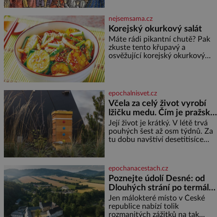
deklamují a diváci v hledišti
napětím ani nedýchají. Píše se
nejsemsama.cz
rok 1606 a populární anglický
Korejský okurkový salát
dramatik William Shakespeare
Máte rádi pikantní chutě? Pak
uvádí svou Tragédii o
zkuste tento křupavý a
Macbethovi. Napsal ji pro krále
osvěžující korejský okurkový
Jakuba I., jenž v roce 1603
salát, který máte hotový jen za
vystřídal
pouhých 15 minut. Na 2 porce
potřebujete: ✿ 1 salátovou
okurku ✿ 1 lžičku soli ✿ 1
epochalnisvet.cz
stroužek česneku ✿ 1 lžíci
Včela za celý život vyrobí
sójové omáčky ✿ 1 lžíci
lžičku medu. Čím je pražský
rýžového octa ✿ 1 lžičku
sezamového oleje ✿ 1 lžičku
med ze střech tak ceněný?
Její život je krátký. V létě trvá
chilli ✿ 1 lžičku cukru ✿ 1 jarní
pouhých šest až osm týdnů. Za
cibulku ✿ 1 lžíci sezamových
tu dobu navštíví desetitisíce
semínek
květů, nalétá stovky kilometrů a
vyrobí přibližně devět gramů
medu – zhruba jednu čajovou
epochanacestach.cz
lžičku. Sama o sobě se může
Poznejte údolí Desné: od
zdát bezvýznamná. Teprve když
Dlouhých strání po termální
se spojí s dalšími desítkami tisíc
prameny
příslušnic svého včelstva,
Jen málokteré místo v České
vznikne jeden z
republice nabízí tolik
nejdokonalejších organismů
rozmanitých zážitků na tak