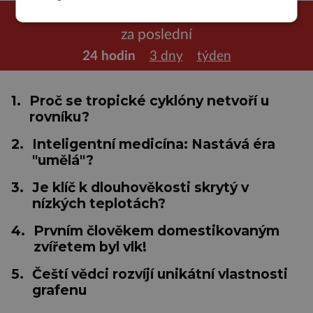
NEJČTENĚJŠÍ ČLÁNKY
za poslední
24 hodin
3 dny
týden
1.
Proč se tropické cyklóny netvoří u
rovníku?
2.
Inteligentní medicína: Nastává éra
"umělá"?
3.
Je klíč k dlouhověkosti skrytý v
nízkých teplotách?
4.
Prvním člověkem domestikovaným
zvířetem byl vlk!
5.
Čeští vědci rozvíjí unikátní vlastnosti
grafenu