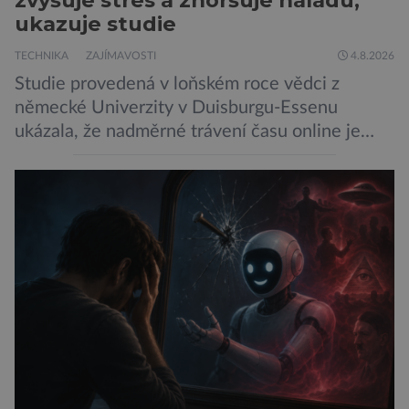
ukazuje studie
TECHNIKA
ZAJÍMAVOSTI
4.8.2026
Studie provedená v loňském roce vědci z
německé Univerzity v Duisburgu-Essenu
ukázala, že nadměrné trávení času online je
spojeno s vyšší úrovní stresu, horší náladou a
vede k zanedbávání dalších aktivit. Zúčastnilo
se jí 900 dospělých Němců, kteří uvedli, že se v
posledním roce alespoň jednou zapojili do hraní
her, sledování pornografie, sledování sociálních
sítí […]