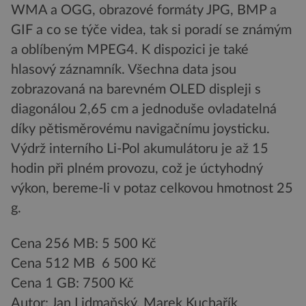
WMA a OGG, obrazové formáty JPG, BMP a
GIF a co se týče videa, tak si poradí se známým
a oblíbeným MPEG4. K dispozici je také
hlasový záznamník. Všechna data jsou
zobrazovaná na barevném OLED displeji s
diagonálou 2,65 cm a jednoduše ovladatelná
díky pětisměrovému navigačnímu joysticku.
Výdrž interního Li-Pol akumulátoru je až 15
hodin při plném provozu, což je úctyhodný
výkon, bereme-li v potaz celkovou hmotnost 25
g.
Cena 256 MB: 5 500 Kč
Cena 512 MB 6 500 Kč
Cena 1 GB: 7500 Kč
Autor: Jan Lidmaňský, Marek Kuchařík