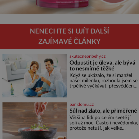
NENECHTE SI UJÍT DALŠÍ
ZAJÍMAVÉ ČLÁNKY
skutecnepribehy.cz
Odpustit je úleva, ale bývá
to nesmírně těžké
Když se ukázalo, že si manžel
našel milenku, rozhodla jsem se
trpělivě vyčkávat, přesvědčena,
že se dříve či později vrátí k
rodině. Možná je to jedna z
nejtěžších věcí na světě. Ale
panidomu.cz
každý, kdo s tím má nějaké
Sůl nad zlato, ale přiměřeně
zkušenosti, se zapřísahá, že
Většina lidí po celém světě jí
pokud odpustíte, znatelně se
soli až moc. Často i nevědomky,
vám uleví. Když se ke mně
protože netuší, jak velké
doneslo, že si manžel pořídil
množství se jí skrývá v
milenku,
průmyslově vyráběných