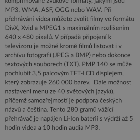
komprimované zvukové formáty, jakými jsou
MP3, WMA, ASF, OGG nebo WAV. Při
přehrávání videa můžete zvolit filmy ve formátu
DivX, Xvid a MPEG1 s maximálním rozlišením
640 x 480 pixelů. V případě připojení k
televizoru je možné kromě filmů listovat i v
archívu fotografií (JPEG a BMP) nebo dokonce
textových souborech (TXT). PMP 140 se může
pochlubit 3,5 palcovým TFT-LCD displejem,
který zobrazuje 260 000 barev. Dále možnost
nastavení menu ze 40 světových jazyků,
přičemž samozřejmostí je podpora českých
názvů a čeština. Tento 280 gramů vážící
přehrávač je napájen Li-Ion baterií s výdrží až 5
hodin videa a 10 hodin audia MP3.