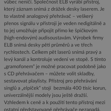
vůbec neničí. Společnost ELB vyrábí přístroj,
který záznam snímá z drážek desky laserem. Je
to vlastně analogový přehrávač – veškerý
přenos signálu v přístroji je veden nedigitálně a
to jej umožňuje připojit přímo ke špičkovým
(high-endovým) audisoustavám. Výrobek firmy
ELB snímá desky pěti průměrů a ve třech
rychlostech. Celkem pět laserů snímá pravý a
levý kanál a kontroluje vedení ve stopě. S tímto
„gramofonem“ je možné pracovat podobně jako
s CD přehrávačem – můžete volit skladby,
sestavovat playlisty. Přístroj pro přehrávání
singlů a „elpíček“ stojí bezmála 400 tisíc korun,
univerzálnější modely jsou ještě dražší.
Vzhledem k ceně a k použití tento přístroj mezi
ostatní představované přehrávače nezapadá,