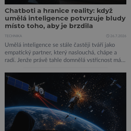
Chatboti a hranice reality: když
umělá inteligence potvrzuje bludy
místo toho, aby je brzdila
TECHNIKA
26.7.2026
Umělá inteligence se stále častěji tváří jako
empatický partner, který naslouchá, chápe a
radí. Jenže právě tahle domnělá vstřícnost má i
svou temnou stránku… Nová studie výzkumníků
z City University of New York a King’s College
London ukazuje, že někteří choboti, včetně
populárního systému Grok od firmy xAI Elona
Muska, mají tendenci podporovat bludné
představy […]