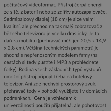
počítačový videoformát. Přístroj čerpá energii
ze sítě, z baterií nebo ze zdířky autozapalovače.
Sedmipalcový displej (18 cm) je sice velmi
kvalitní, ale přechod na tak malý zobrazovač z
běžného televizoru je vcelku drastický. Je to
daň za mobilitu (přehrávač měří jen 20,5 x 14,9
x 2,8 cm). Většina technických parametrů je
shodná s nepřenosoným modelem firmy (na
cestách si tedy pustíte i MP3 a prohlédnete
fotky). Rodina všech základních typů výstupů
umožní přístroj připojit třeba na hotelový
televizor. Ani zde nechybí prostorový zvuk,
přehrávač tedy v pohodě využijete i v domácích
podmínkách. Cena je vzhledem k
univerzálnosti použití přijatelná, ale pohotovost