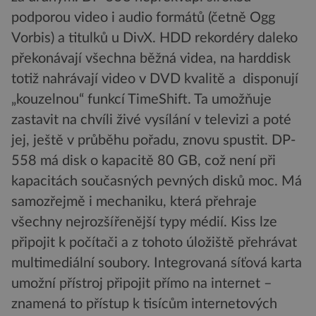
podporou video i audio formátů (četně Ogg
Vorbis) a titulků u DivX. HDD rekordéry daleko
překonávají všechna běžná videa, na harddisk
totiž nahrávají video v DVD kvalitě a disponují
„kouzelnou“ funkcí TimeShift. Ta umožňuje
zastavit na chvíli živé vysílání v televizi a poté
jej, ještě v průběhu pořadu, znovu spustit. DP-
558 má disk o kapacitě 80 GB, což není při
kapacitách současných pevných disků moc. Má
samozřejmě i mechaniku, která přehraje
všechny nejrozšířenější typy médií. Kiss lze
připojit k počítači a z tohoto úložiště přehrávat
multimediální soubory. Integrovaná síťová karta
umožní přístroj připojit přímo na internet –
znamená to přístup k tisícům internetových