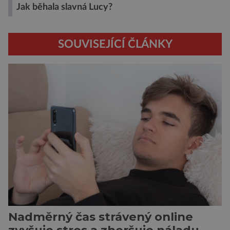
Jak běhala slavná Lucy?
SOUVISEJÍCÍ ČLÁNKY
Nadměrný čas strávený online
zvyšuje stres a zhoršuje náladu,