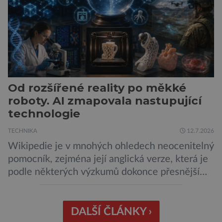
Od rozšířené reality po měkké
roboty. AI zmapovala nastupující
technologie
TECHNIKA
12.7.2026
Wikipedie je v mnohých ohledech neocenitelný
pomocník, zejména její anglická verze, která je
podle některých výzkumů dokonce přesnější
než slavná Encyclopedia Britannica. Nyní se
internetová studna znalostí proměnila v
křišťálovou kouli, ze které umělá inteligence
DALŠÍ ČLÁNKY ›