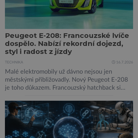
kybernetické útoky […]
Peugeot E-208: Francouzské lvíče
dospělo. Nabízí rekordní dojezd,
styl i radost z jízdy
TECHNIKA
16.7.2026
Malé elektromobily už dávno nejsou jen
městskými přibližovadly. Nový Peugeot E-208
je toho důkazem. Francouzský hatchback si
zachoval svůj atraktivní design, přidal delší
dojezd a modernější technologie, ale hlavně
ukazuje, že i kompaktní elektromobil může být
autem, se kterým bez obav vyrazíte za hranice
města Peugeot se u modelu 208 trefil do
černého už […]