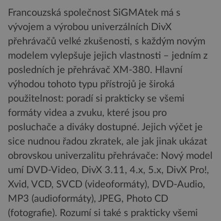
Francouzská společnost SiGMAtek má s
vývojem a výrobou univerzálních DivX
přehrávačů velké zkušenosti, s každým novým
modelem vylepšuje jejich vlastnosti – jedním z
posledních je přehrávač XM-380. Hlavní
výhodou tohoto typu přístrojů je široká
použitelnost: poradí si prakticky se všemi
formáty videa a zvuku, které jsou pro
posluchače a diváky dostupné. Jejich výčet je
sice nudnou řadou zkratek, ale jak jinak ukázat
obrovskou univerzalitu přehrávače: Nový model
umí DVD-Video, DivX 3.11, 4.x, 5.x, DivX Pro!,
Xvid, VCD, SVCD (videoformáty), DVD-Audio,
MP3 (audioformáty), JPEG, Photo CD
(fotografie). Rozumí si také s prakticky všemi