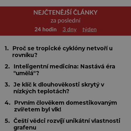
NEJČTENĚJŠÍ ČLÁNKY
za poslední
24 hodin
3 dny
týden
1.
Proč se tropické cyklóny netvoří u
rovníku?
2.
Inteligentní medicína: Nastává éra
"umělá"?
3.
Je klíč k dlouhověkosti skrytý v
nízkých teplotách?
4.
Prvním člověkem domestikovaným
zvířetem byl vlk!
5.
Čeští vědci rozvíjí unikátní vlastnosti
grafenu