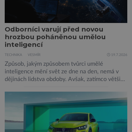
Odborníci varují před novou
hrozbou poháněnou umělou
inteligencí
TECHNIKA
VESMÍR
19.7.2026
Způsob, jakým způsobem tvůrci umělé
inteligence mění svět ze dne na den, nemá v
dějinách lidstva obdoby. Avšak, zatímco většina
pozornosti se soustředí na chatboty,
generování obrázků nebo automatizaci práce,
bezpečnostní experti upozorňují na mnohem
méně nápadné riziko. Podle některých
odborníků by už během příštích dvou let mohly
pokročilé systémy AI výrazně usnadnit