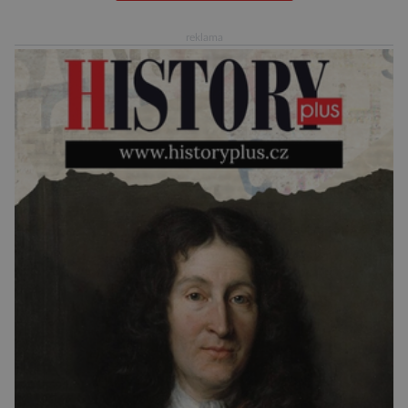
věštila, které technologie v dohledné
budoucnosti nejvíce zasáhnou naši společnost.
reklama
Za vším stojí australští výzkumníci, kteří pomocí
umělé inteligence a […]