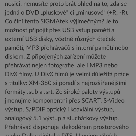
nosiči, nemusíte proto brát ohled na to, zda se
jedná o DVD „pluskové“ či „minusové“ (+R, -R).
Co činí tento SiGMAtek výjimečným? Je to
možnost připojit přes USB vstup paměti a
externí USB disky, včetně různých čteček
pamětí, MP3 přehrávačů s interní pamětí nebo
diskem. Z připojených zařízení můžete
přehrávat nejen fotografie, ale i MP3 nebo
DivX filmy. U DivX filmů je velmi důležitá práce
s titulky: XM-380 si poradí s nejrozšířenějšími
formáty .sub a .srt. Ze široké palety výstupů
jmenujme komponentní přes SCART, S-Video
výstup, S/PDIF optický i koaxiální výstup,
analogový 5.1 výstup a sluchátkový výstup.
Přehrávač disponuje dekodérem prostorového
zvuku Dolby digital a DTS. U univerzálních