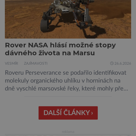
Rover NASA hlásí možné stopy
dávného života na Marsu
VESMÍR
ZAJÍMAVOSTI
26.6.2026
Roveru Perseverance se podařilo identifikovat
molekuly organického uhlíku v horninách na
dně vyschlé marsovské řeky, které mohly před
miliardami let vzniknout působením vody.
Svědčí snad o dávném životě na planetě?
Měření provedená přístrojem Sherloc,
DALŠÍ ČLÁNKY ›
umístěném na roveru Perseverance,
identifikovala organický uhlík v jílovcích z
reklama