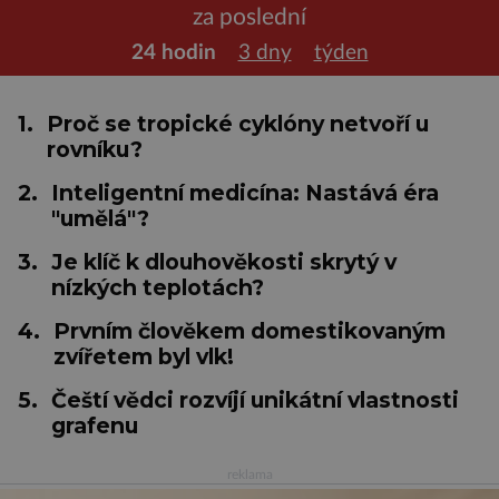
za poslední
24 hodin
3 dny
týden
1.
Proč se tropické cyklóny netvoří u
rovníku?
2.
Inteligentní medicína: Nastává éra
"umělá"?
3.
Je klíč k dlouhověkosti skrytý v
nízkých teplotách?
4.
Prvním člověkem domestikovaným
zvířetem byl vlk!
5.
Čeští vědci rozvíjí unikátní vlastnosti
grafenu
reklama