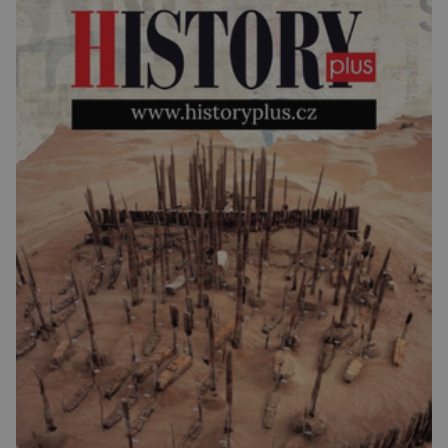
výchozů, což jsou vyhaslé podzemní lávové
proudy vystupující na povrch, sopky […]