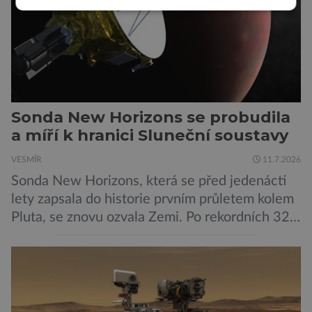
kybernetické útoky […]
Sonda New Horizons se probudila
a míří k hranici Sluneční soustavy
VESMÍR
11.7.2026
Sonda New Horizons, která se před jedenácti
lety zapsala do historie prvním průletem kolem
Pluta, se znovu ozvala Zemi. Po rekordních 321
dnech v hibernačním režimu se ve vzdálenosti
9,5 miliardy kilometrů od Země probrala a
podle NASA je ve výtečném stavu. Nyní ji čeká
další etapa její mise, jejíž ambicí je přinést
dosud nejpodrobnější […]