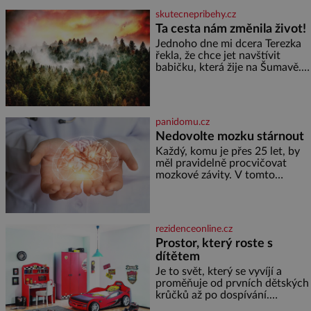
jediného dne můžete
skutecnepribehy.cz
nahlédnout do útrob jedné z
Ta cesta nám změnila život!
nejvýznamnějších vodních
Jednoho dne mi dcera Terezka
elektráren v Evropě, vydat se na
řekla, že chce jet navštívit
horské hřebeny, projet se na
babičku, která žije na Šumavě.
koloběžce a den zakončit
Zarazilo mě to. Nikoho
poznáváním památek ve
takového jsme v naší rodině
Velkých Losinách nebo v
neměli. Naše pětiletá dcera
termálním
Terezka měla vždycky divokou
panidomu.cz
fantazii. Už odmalička milovala
Nedovolte mozku stárnout
svět pohádek. Každou chvilku
mi říkala, že se jí zdálo o
Každý, komu je přes 25 let, by
jednorožcích, krásných
měl pravidelně procvičovat
princeznách, statečných
mozkové závity. V tomto
rytířích a létajících dracích.
období se totiž začíná
zhoršovat paměť. Možná máte
problém vzpomenout si na
jméno kolegy z práce. Nebo
rezidenceonline.cz
marně v paměti lovíte název
Prostor, který roste s
knížky, kterou jste nedávno
dítětem
přečetli. Je to opravdu tak, s
věkem jako kdyby se paměť
Je to svět, který se vyvíjí a
rozhodla stávkovat. Cvičte
proměňuje od prvních dětských
krůčků až po dospívání.
Správně navržený pokoj