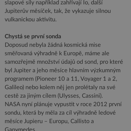
slapové síly například zahřívají Io, další
Jupiterův měsíček, tak, že vykazuje silnou
vulkanickou aktivitu.
Chystá se první sonda
Doposud nebyla žádná kosmická mise
směřovaná výhradně k Europě, máme ale
samozřejmě množství údajů od sond, pro které
byl Jupiter a jeho měsíce hlavním výzkumným
programem (Pioneer 10 a 11, Voyager 1 a 2,
Galileo) nebo kolem něj jen prolétaly na své
cestě za jiným cílem (Ulysses, Cassini).
NASA nyní plánuje vypustit v roce 2012 první
sondu, která by měla za cíl výhradně ledové
měsíce Jupieru – Europu, Callisto a
Ganymedes.