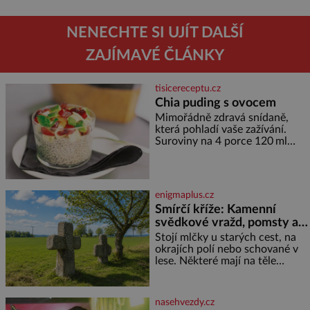
NENECHTE SI UJÍT DALŠÍ
ZAJÍMAVÉ ČLÁNKY
tisicereceptu.cz
Chia puding s ovocem
Mimořádně zdravá snídaně,
která pohladí vaše zažívání.
Suroviny na 4 porce 120 ml
kokosového mléka 30 g chia
semínek 1 lžíce medu Postup
Do misky či přímo do skleniček
nasypeme chia semí
enigmaplus.cz
Smírčí kříže: Kamenní
svědkové vražd, pomsty a
dávných vin
Stojí mlčky u starých cest, na
okrajích polí nebo schované v
lese. Některé mají na těle
vytesaný meč, jiné sekeru, v
dalším případě jde jen o prostý
kříž. Na první pohled vypadají
nasehvezdy.cz
jako zapomenuté nábo