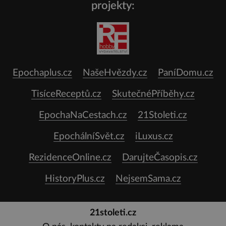
projekty:
Epochaplus.cz
NašeHvězdy.cz
PaníDomu.cz
TisíceReceptů.cz
SkutečnéPříběhy.cz
EpochaNaCestach.cz
21Stoleti.cz
EpochálníSvět.cz
iLuxus.cz
RezidenceOnline.cz
DarujteČasopis.cz
HistoryPlus.cz
NejsemSama.cz
21stoleti.cz