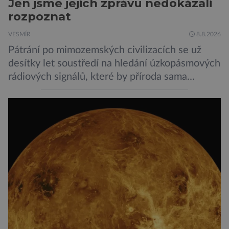
Jen jsme jejich zprávu nedokázali
rozpoznat
VESMÍR
8.8.2026
Pátrání po mimozemských civilizacích se už
desítky let soustředí na hledání úzkopásmových
rádiových signálů, které by příroda sama
vytvořila jen stěží. Nová studie však naznačuje,
že právě tato strategie může být až příliš
svazující. Cestou vesmírem se totiž signál může
natolik změnit, že ho naše algoritmy vyhodnotí
jako obyčejný šum. A priori to samozřejmě
neznamená, […]