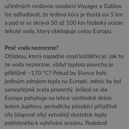
učiněných nedávno sondami Voyager a Galileo
lze odhadovat, že ledová kůra je tlustá asi 5 km
a pod ní se skrývá 50 až 100 km hluboký oceán
tekuté vody, který obklopuje celou Europu.
Proč voda nezmrzne?
Otázkou, která napadne snad každého je: Jak to
že voda nezmrzne, vždyť teplota povrchu je
přibližně –170 ºC? Pokud by Slunce bylo
jediným zdrojem tepla na Europě, měsíc by byl
samozřejmě zcela promrzlý. Jelikož se ale
Europa pohybuje na lehce výstředné dráze
kolem Jupiteru, periodicky působící přitažlivé
síly (slapové síly) vytvářejí dostatek tepla
potřebného k vyhřívání oceánu. Podobně