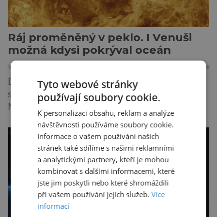
Ráj proměněný v peklo. I Venuši
možná kdysi pokrýval oceán
VESMÍR
2.8.2026
Dnes je Venuše nejžhavější planetou Sluneční
Tyto webové stránky
soustavy, je dokonce teplejší než k Slunci bližší
používají soubory cookie.
Merkur. Na jejím povrchu panují teploty kolem
K personalizaci obsahu, reklam a analýze
464 °C, atmosféra je více než devadesátkrát
návštěvnosti používáme soubory cookie.
hustší než na Zemi a aby toho nebylo málo, z
Informace o vašem používání našich
oblaků se snáší kapky kyseliny sírové. Zkrátka,
stránek také sdílíme s našimi reklamními
není to prostředí, ve kterém by příčetný člověk
a analytickými partnery, kteří je mohou
chtěl strávit […]
kombinovat s dalšími informacemi, které
jste jim poskytli nebo které shromáždili
při vašem používání jejich služeb.
Více
informací