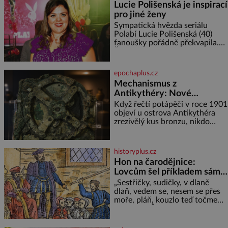
Lucie Polišenská je inspirací
pro jiné ženy
Sympatická hvězda seriálu
Polabí Lucie Polišenská (40)
fanoušky pořádně překvapila.
Žena, která je známa svou
přirozeností a na okázalou
módu si příliš nepotrpí, se
epochaplus.cz
vůbec poprvé postavila před
Mechanismus z
objekti
Antikythéry: Nové
výzkumy odhalují další
Když řečtí potápěči v roce 1901
překvapení o starověkém
objeví u ostrova Antikythéra
zrezivělý kus bronzu, nikdo
počítači
netuší, že drží v rukou jeden z
nejúžasnějších vynálezů
starověku. Až moderní
historyplus.cz
rentgenové tomografy odhalí
Hon na čarodějnice:
desítky ozubených kol ukrytých
Lovcům šel příkladem sám
uvnitř. Mechanismus z
král
Antikythéry je dnes považován
„Sestřičky, sudičky, v dlaně
za nejstarší známý analogový
dlaň, vedem se, nesem se přes
počítač na světě. Přesto ani po
moře, pláň, kouzlo teď točme
více než sto letech výzkumu
kol a kol.“ Čarodějnice na scéně
deklamují a diváci v hledišti
napětím ani nedýchají. Píše se