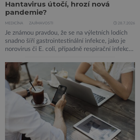
Hantavirus útočí, hrozí nová
pandemie?
MEDICÍNA
ZAJÍMAVOSTI
28.7.2026
Je známou pravdou, že se na výletních lodích
snadno šíří gastrointestinální infekce, jako je
norovirus či E. coli, případně respirační infekce,
jak tomu bylo na počátku pandemie covidu.
Ovšem slyšet o prvním ohnisku hantaviru na
výletní lodi bylo znepokojivé i pro odborníky.
Zdá se, že nebezpečí bylo prozatím zažehnáno.
Máme se bát nové pandemie? Hantavirus […]