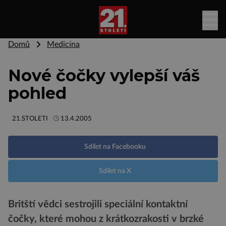
Domů
Medicína
Nové čočky vylepší váš
pohled
21.STOLETI
13.4.2005
Sdílet na Facebooku
Sdílet na X
Britští vědci sestrojili speciální kontaktní
čočky, které mohou z krátkozrakosti v brzké