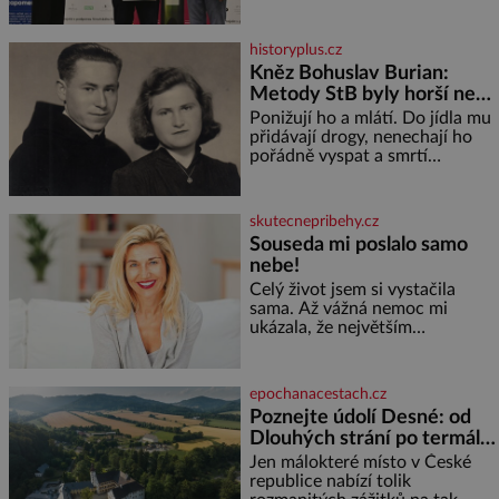
celkem 1260 vzorků od 157
vinařů. Král vín, který se – i pře
historyplus.cz
Kněz Bohuslav Burian:
Metody StB byly horší než
gestapácké trýznění
Ponižují ho a mlátí. Do jídla mu
přidávají drogy, nenechají ho
pořádně vyspat a smrtí
vyhrožují i jeho nejbližším.
Burian kruté týrání nevydrží a
estébákům podepíše všechno,
skutecnepribehy.cz
co po něm chtějí. Svým
Souseda mi poslalo samo
podpisem jim potvrdí také to, že
nebe!
na něj během výslechů nikdo
nevyvíjel fyzický ani psychický
Celý život jsem si vystačila
nátlak. Syn brněnského řezníka
sama. Až vážná nemoc mi
chce být knězem a
ukázala, že největším
bohatstvím nejsou peníze ani
vlastní byt, ale člověk, který je
ochotný podat pomocnou ruku.
epochanacestach.cz
Vždycky jsem byla spíš
Poznejte údolí Desné: od
samotářka. Nepotřebovala jsem
Dlouhých strání po termální
kolem sebe partu kamarádek
prameny
ani partnera. Stačily mi knihy,
Jen málokteré místo v České
práce a hlavně klid. Hned po
republice nabízí tolik
studiích jsem odešla z rodného