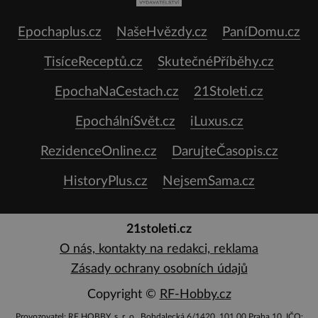
Epochaplus.cz
NašeHvězdy.cz
PaníDomu.cz
TisíceReceptů.cz
SkutečnéPříběhy.cz
EpochaNaCestach.cz
21Stoleti.cz
EpochálníSvět.cz
iLuxus.cz
RezidenceOnline.cz
DarujteČasopis.cz
HistoryPlus.cz
NejsemSama.cz
21stoleti.cz
O nás, kontakty na redakci, reklama
Zásady ochrany osobních údajů
Copyright ©
RF-Hobby.cz
Provozovatel: RF HOBBY, s. r. o., Bohdalecká 6/1420, 101 00 Praha 10, IČO: