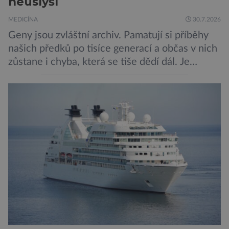
neuslyší
MEDICÍNA
30.7.2026
Geny jsou zvláštní archiv. Pamatují si příběhy
našich předků po tisíce generací a občas v nich
zůstane i chyba, která se tiše dědí dál. Je
nenápadná. Nepůsobí bolest ani únavu. Člověk
o ní nemusí vědět celý život. Přesto může
jednou rozhodnout o zdraví jeho dítěte. Právě
to je případ řady dědičných onemocnění,
například cystické fibrózy, […]