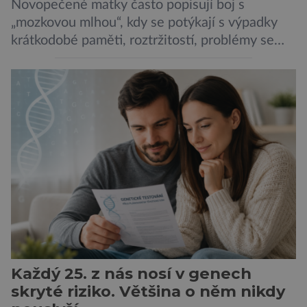
Novopečené matky často popisují boj s
„mozkovou mlhou“, kdy se potýkají s výpadky
krátkodobé paměti, roztržitostí, problémy se
vyjádřit či neschopností udržet pozornost. Tyto
obtíže byly dlouhou dobu připisovány
nedostatku spánku a stresu při péči o
novorozence. Nyní se však ukazuje, že za tím
stojí změny v mozku vyvolané těhotenstvím!
Poporodní mozková mlha, v angličtině […]
Každý 25. z nás nosí v genech
skryté riziko. Většina o něm nikdy