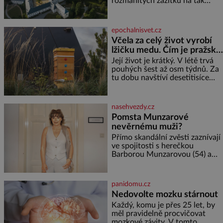
rozmanitých zážitků na tak
města,
malém území jako údolí řeky
Desné v srdci Jeseníků. Během
jediného dne můžete
epochalnisvet.cz
nahlédnout do útrob jedné z
Včela za celý život vyrobí
nejvýznamnějších vodních
lžičku medu. Čím je pražský
elektráren v Evropě, vydat se na
med ze střech tak ceněný?
horské hřebeny, projet se na
Její život je krátký. V létě trvá
koloběžce a den zakončit
pouhých šest až osm týdnů. Za
poznáváním památek ve
tu dobu navštíví desetitisíce
Velkých Losinách nebo v
květů, nalétá stovky kilometrů a
termálním
vyrobí přibližně devět gramů
medu – zhruba jednu čajovou
nasehvezdy.cz
lžičku. Sama o sobě se může
Pomsta Munzarové
zdát bezvýznamná. Teprve když
nevěrnému muži?
se spojí s dalšími desítkami tisíc
příslušnic svého včelstva,
Přímo skandální zvěsti zaznívají
vznikne jeden z
ve spojitosti s herečkou
nejdokonalejších organismů
Barborou Munzarovou (54) a
hercem Martinem Trnavským
(56). Munzarová měla být totiž
viděna s jakýmsi sympaťákem, s
panidomu.cz
nímž se velmi družně, až d
Nedovolte mozku stárnout
Každý, komu je přes 25 let, by
měl pravidelně procvičovat
mozkové závity. V tomto