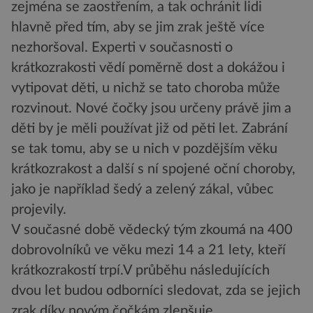
zejména se zaostřením, a tak ochránit lidi
hlavně před tím, aby se jim zrak ještě více
nezhoršoval. Experti v současnosti o
krátkozrakosti vědí poměrně dost a dokážou i
vytipovat děti, u nichž se tato choroba může
rozvinout. Nové čočky jsou určeny právě jim a
děti by je měli používat již od pěti let. Zabrání
se tak tomu, aby se u nich v pozdějším věku
krátkozrakost a další s ní spojené oční choroby,
jako je například šedý a zelený zákal, vůbec
projevily.
V současné době vědecký tým zkoumá na 400
dobrovolníků ve věku mezi 14 a 21 lety, kteří
krátkozrakostí trpí.V průběhu následujících
dvou let budou odborníci sledovat, zda se jejich
zrak díky novým čočkám zlepšuje.