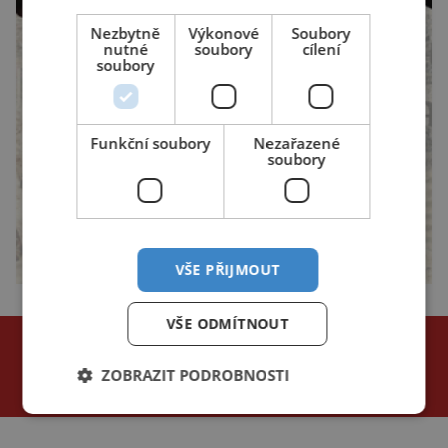
Nezbytně
Výkonové
Soubory
nutné
soubory
cílení
soubory
Funkční soubory
Nezařazené
soubory
VŠE PŘIJMOUT
VŠE ODMÍTNOUT
NEJČTENĚJŠÍ ČLÁNKY
za poslední
ZOBRAZIT PODROBNOSTI
24 hodin
3 dny
týden