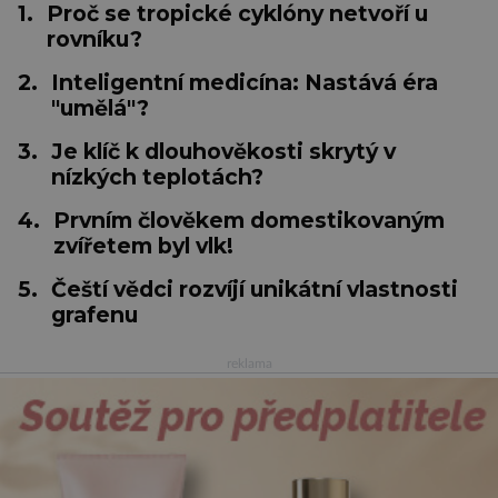
1.
Proč se tropické cyklóny netvoří u
rovníku?
2.
Inteligentní medicína: Nastává éra
"umělá"?
3.
Je klíč k dlouhověkosti skrytý v
nízkých teplotách?
4.
Prvním člověkem domestikovaným
zvířetem byl vlk!
5.
Čeští vědci rozvíjí unikátní vlastnosti
grafenu
reklama