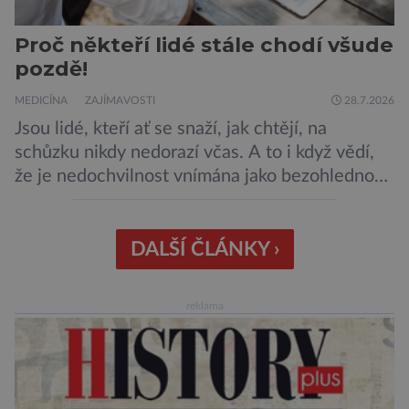
Proč někteří lidé stále chodí všude
pozdě!
MEDICÍNA
ZAJÍMAVOSTI
28.7.2026
Jsou lidé, kteří ať se snaží, jak chtějí, na
schůzku nikdy nedorazí včas. A to i když vědí,
že je nedochvilnost vnímána jako bezohlednost
či projev nedostatečné úcty k protistraně.
Nejnovější průzkumy ukazují, že za to lidé, kteří
chodí chronicky pozdě, možná úplně nemohou.
DALŠÍ ČLÁNKY ›
Jaké jsou nejčastější příčiny nedochvilnosti? A
dá se s ní bojovat? […]
reklama