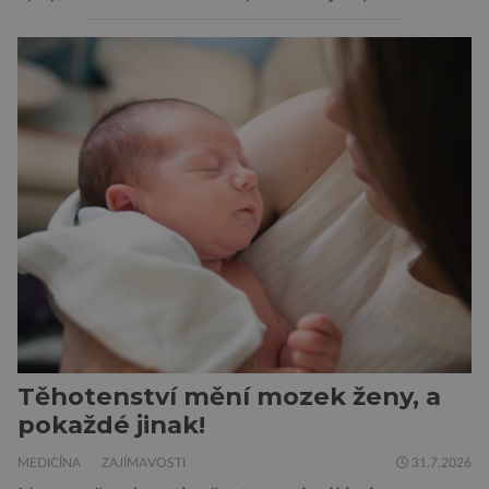
peněženku. Dobrou zprávou je, že hvězdou
doporučení se nyní staly konzervované
sardinky, které si může dovolit opravdu každý
„Místo toho, aby poskytovaly izolované
mononutrienty, jsou rybí konzervy kompletní
potravinou,“ říká nutriční specialista Colin
Robertson a zdůrazňuje […]
Těhotenství mění mozek ženy, a
pokaždé jinak!
MEDICÍNA
ZAJÍMAVOSTI
31.7.2026