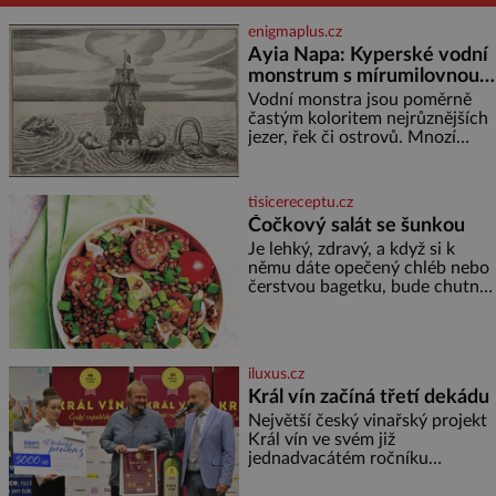
enigmaplus.cz
Ayia Napa: Kyperské vodní
monstrum s mírumilovnou
povahou
Vodní monstra jsou poměrně
častým koloritem nejrůznějších
jezer, řek či ostrovů. Mnozí
skeptici to přikládají hlavně
snaze dané místo zviditelnit a
přitáhnout k němu pozornost
tisicereceptu.cz
záhadám nakloněných turi
Čočkový salát se šunkou
Je lehký, zdravý, a když si k
němu dáte opečený chléb nebo
čerstvou bagetku, bude chutnat
jedna báseň. Suroviny 250 g
vaší oblíbené čočky 150 g
cherry rajčátek 1 velká červená
cibule 2 lžíce
iluxus.cz
Král vín začíná třetí dekádu
Největší český vinařský projekt
Král vín ve svém již
jednadvacátém ročníku
představil nejlepší domácí vína.
Ta vybírala odborná porota z