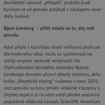
tisíciletími výrazně „přitopili“, protože jinak
bychom se už pomalu potýkali s nástupem nové
doby ledové.
Bjorn Lomborg – příliš mladý na to, aby měl
pravdu
Když přijde s kacířskou teorií věhlasný profesor
důchodového věku, může se spolehnout na
určitý respekt vědecké veřejnosti. Na
čtyřicetiletého dánského statistika Bjorna
Lomborga slovutní učenci ohledy neberou. Jeho
knihu „Skeptický ekolog“ vydanou v roce 2001
rozcupovaly na kusy přední vědecké časopisy a
zřejmě nejvíce si na něm smlsl přední americký
populárně vědecký časopis Scientific American.