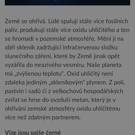
Země se ohřívá. Lidé spalují stále více fosilních
paliv, produkují stále více oxidu uhličitého a ten
se hromadí v pozemské atmosféře. Mění ji na
obří skleník zadržující infračervenou složku
slunečního záření, které by Země jinak opět
vyzářila do mrazivého vesmíru. Naše planeta
má „zvýšenou teplotu“. Oxid uhličitý není
zdaleka jediným „skleníkovým“ plynem. Z polí,
pastvin i sadů či z velkochovů hospodářských
zvířat se hrne do ovzduší metan, který je v
ohřívání zemské atmosféry oxidu uhličitému
více než zdatným partnerem.
Vize jsou spíše černé