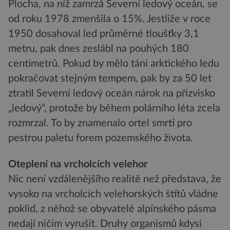
Plocha, na níž zamrzá Severní ledový oceán, se
od roku 1978 zmenšila o 15%. Jestliže v roce
1950 dosahoval led průměrné tloušťky 3,1
metru, pak dnes zeslábl na pouhých 180
centimetrů. Pokud by mělo tání arktického ledu
pokračovat stejným tempem, pak by za 50 let
ztratil Severní ledový oceán nárok na přízvisko
„ledový“, protože by během polárního léta zcela
rozmrzal. To by znamenalo ortel smrti pro
pestrou paletu forem pozemského života.
Oteplení na vrcholcích velehor
Nic není vzdálenějšího realitě než představa, že
vysoko na vrcholcích velehorských štítů vládne
poklid, z něhož se obyvatelé alpínského pásma
nedají ničím vyrušit. Druhy organismů kdysi