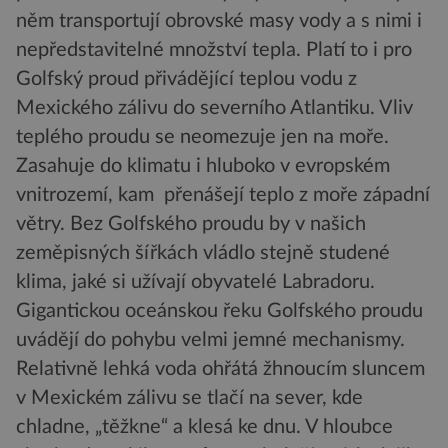
něm transportují obrovské masy vody a s nimi i
nepředstavitelné množství tepla. Platí to i pro
Golfský proud přivádějící teplou vodu z
Mexického zálivu do severního Atlantiku. Vliv
teplého proudu se neomezuje jen na moře.
Zasahuje do klimatu i hluboko v evropském
vnitrozemí, kam přenášejí teplo z moře západní
větry. Bez Golfského proudu by v našich
zeměpisných šířkách vládlo stejně studené
klima, jaké si užívají obyvatelé Labradoru.
Gigantickou oceánskou řeku Golfského proudu
uvádějí do pohybu velmi jemné mechanismy.
Relativně lehká voda ohřátá žhnoucím sluncem
v Mexickém zálivu se tlačí na sever, kde
chladne, „těžkne“ a klesá ke dnu. V hloubce