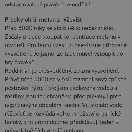
odstartovali už pravěcí zemědělci.
Předky ohřál metan z rýžovišť
Před 5000 roky se stalo něco nečekaného.
Začaly prudce stoupat koncentrace metanu v
ovzduší. Pro tento vzestup neexistuje přirozené
vysvětlení. Je jasné, že tady musel vstoupit do
hry člověk.“
Ruddiman je přesvědčený, že zná vysvětlení.
Právě před 5000 se v Asii rozmohl nový způsob
pěstování rýže. Pole jsou zaplavena vodou a
rostliny jsou tak chráněny před plevely i před
nepříznivými obdobími sucha. Ve stojaté vodě
rýžovišť se rozkládá velké množství organické
hmoty, a ta proto dodnes představují jeden z
nejvydatnějších zdrojů metanu.