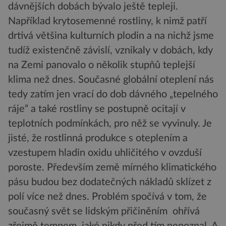
dávnějších dobách bývalo ještě tepleji.
Například krytosemenné rostliny, k nimž patří
drtivá většina kulturních plodin a na nichž jsme
tudíž existenčně závislí, vznikaly v dobách, kdy
na Zemi panovalo o několik stupňů teplejší
klima než dnes. Současné globální oteplení nás
tedy zatím jen vrací do dob dávného „tepelného
ráje“ a také rostliny se postupně ocitají v
teplotních podmínkách, pro něž se vyvinuly. Je
jisté, že rostlinná produkce s oteplením a
vzestupem hladin oxidu uhličitého v ovzduší
poroste. Především země mírného klimatického
pásu budou bez dodatečných nákladů sklízet z
polí více než dnes. Problém spočívá v tom, že
současný svět se lidským přičiněním ohřívá