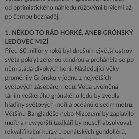
od optimistického náhledu růžovými brýlemi až
po černou beznaděj.
1. NĚKDO TO RÁD HORKÉ, ANEB GRÓNSKÝ
LEDOVEC MIZÍ
Před 60 miliony roků byl dnešní největší ostrov
světa pokryt zelenou tundrou a proháněla se po
něm stáda divokých koní. Následující věky
proměnily Grónsko v jednu z největších
světových zásobáren ledu. Voda uvolněná
táním veškerého grónského ledu by zvedla
hladiny světových moří a oceánů o sedm metrů.
Většinu Bangladéše nebo Nizozemí by zaplavilo
moře a newyorští taxikáři by museli absolvovat
rekvalifikační kurzy u benátských gondoliérů,