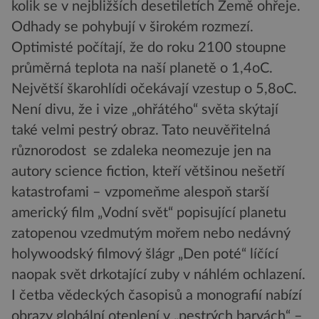
kolik se v nejbližších desetiletích Země ohřeje.
Odhady se pohybují v širokém rozmezí.
Optimisté počítají, že do roku 2100 stoupne
průměrná teplota na naší planetě o 1,4oC.
Největší škarohlídi očekávají vzestup o 5,8oC.
Není divu, že i vize „ohřátého“ světa skýtají
také velmi pestrý obraz. Tato neuvěřitelná
různorodost se zdaleka neomezuje jen na
autory science fiction, kteří většinou nešetří
katastrofami – vzpomeňme alespoň starší
americký film „Vodní svět“ popisující planetu
zatopenou vzedmutým mořem nebo nedávný
holywoodský filmový šlágr „Den poté“ líčící
naopak svět drkotající zuby v náhlém ochlazení.
I četba vědeckých časopisů a monografií nabízí
obrazy globální oteplení v „pestrých barvách“ –