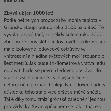
intenzitě.
Zbývá už jen 1000 let!
Podle některých propočtů by mohla teplota v
Grónsku stoupnout do roku 2100 až o 8oC. To
vyvolá takové tání, že někdy kolem roku 3000
zbudou ze souvislého ledovcového příkrovu jen
malé izolované ledovcové ostrůvky ve
vnitrozemí a hladina světových moří stoupne o
šest metrů. Jak bude tříkilometrová vrstva ledu
odtávat, bude se povrch ledovce dostávat do
stále nižších nadmořských výšek, kde je
celoročně o poznání tepleji. Na ledovec bude v
důsledku toho stále více pršet a méně sněžit.
Také díky tomu zmizí grónské zalednění jednou
pro vždycky. Svým způsobem se tak situace v