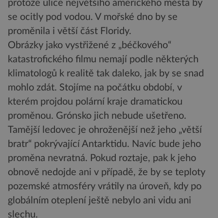
protože ulice největšího amerického města by
se ocitly pod vodou. V mořské dno by se
proměnila i větší část Floridy.
Obrázky jako vystřižené z „béčkového“
katastrofického filmu nemají podle některých
klimatologů k realitě tak daleko, jak by se snad
mohlo zdát. Stojíme na počátku období, v
kterém projdou polární kraje dramatickou
proměnou. Grónsko jich nebude ušetřeno.
Tamější ledovec je ohroženější než jeho „větší
bratr“ pokrývající Antarktidu. Navíc bude jeho
proměna nevratná. Pokud roztaje, pak k jeho
obnově nedojde ani v případě, že by se teploty
pozemské atmosféry vrátily na úroveň, kdy po
globálním oteplení ještě nebylo ani vidu ani
slechu.