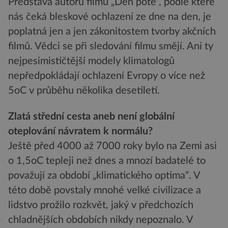
Představa autorů filmu „Den poté“, podle které
nás čeká bleskové ochlazení ze dne na den, je
poplatná jen a jen zákonitostem tvorby akčních
filmů. Vědci se při sledování filmu smějí. Ani ty
nejpesimističtější modely klimatologů
nepředpokládají ochlazení Evropy o více než
5oC v průběhu několika desetiletí.
Zlatá střední cesta aneb není globální
oteplování návratem k normálu?
Ještě před 4000 až 7000 roky bylo na Zemi asi
o 1,5oC tepleji než dnes a mnozí badatelé to
považují za období „klimatického optima“. V
této době povstaly mnohé velké civilizace a
lidstvo prožilo rozkvět, jaký v předchozích
chladnějších obdobích nikdy nepoznalo. V