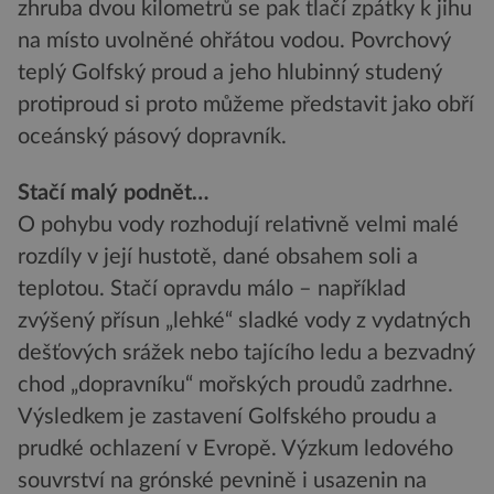
zhruba dvou kilometrů se pak tlačí zpátky k jihu
na místo uvolněné ohřátou vodou. Povrchový
teplý Golfský proud a jeho hlubinný studený
protiproud si proto můžeme představit jako obří
oceánský pásový dopravník.
Stačí malý podnět…
O pohybu vody rozhodují relativně velmi malé
rozdíly v její hustotě, dané obsahem soli a
teplotou. Stačí opravdu málo – například
zvýšený přísun „lehké“ sladké vody z vydatných
dešťových srážek nebo tajícího ledu a bezvadný
chod „dopravníku“ mořských proudů zadrhne.
Výsledkem je zastavení Golfského proudu a
prudké ochlazení v Evropě. Výzkum ledového
souvrství na grónské pevnině i usazenin na