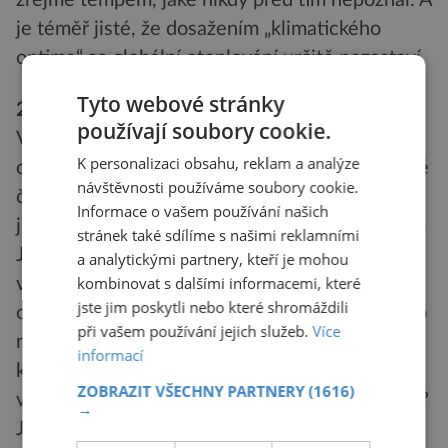
zřejmě tempem, jaké nikdy před tím nepoznal. A
je téměř jisté, že dosažením „klimatického
optima“ se globální oteplování určitě nezastaví.
Tyto webové stránky
2. KACÍŘI GLOBÁLNÍHO OTEPLENÍ
používají soubory cookie.
Většina současných vědců bere globální
K personalizaci obsahu, reklam a analýze
oteplení jako reálnou hrozbu. Přisuzují jej lidské
návštěvnosti používáme soubory cookie.
činnosti v několika málo posledních staletích a
Informace o vašem používání našich
jsou přesvědčeni, že s tím musíme něco udělat.
stránek také sdílíme s našimi reklamními
Je vůbec možné, že se v téhle situaci najdou
a analytickými partnery, kteří je mohou
kombinovat s dalšími informacemi, které
vědci, kteří tvrdí, že globální oteplení
jste jim poskytli nebo které shromáždili
odstartovali naši předci v pravěku a že jim za to
při vašem používání jejich služeb.
Více
máme být vděčni? A co si myslet o vědcích,
informací
kteří tvrdí, že boj s globálním oteplením je
ZOBRAZIT VŠECHNY PARTNERY
(1616)
vyhazování peněz oknem. není zase tak žhavé?
→
Je možné, aby tito kacíři měli pravdu?