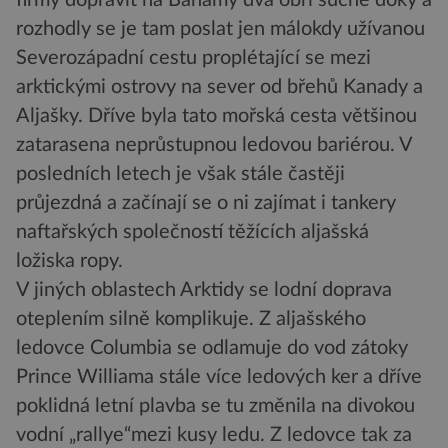
firmy dopravit na Bahamy dva obří suché doky a
rozhodly se je tam poslat jen málokdy užívanou
Severozápadní cestu proplétající se mezi
arktickými ostrovy na sever od břehů Kanady a
Aljašky. Dříve byla tato mořská cesta většinou
zatarasena neprůstupnou ledovou bariérou. V
posledních letech je však stále častěji
průjezdná a začínají se o ni zajímat i tankery
naftařských společností těžících aljašská
ložiska ropy.
V jiných oblastech Arktidy se lodní doprava
oteplením silně komplikuje. Z aljašského
ledovce Columbia se odlamuje do vod zátoky
Prince Williama stále více ledových ker a dříve
poklidná letní plavba se tu změnila na divokou
vodní „rallye“mezi kusy ledu. Z ledovce tak za