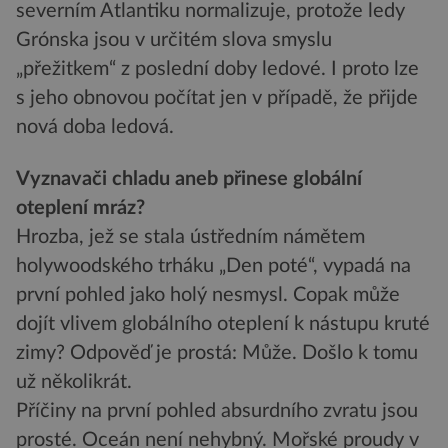
severním Atlantiku normalizuje, protože ledy
Grónska jsou v určitém slova smyslu
„přežitkem“ z poslední doby ledové. I proto lze
s jeho obnovou počítat jen v případě, že přijde
nová doba ledová.
Vyznavači chladu aneb přinese globální
oteplení mráz?
Hrozba, jež se stala ústředním námětem
holywoodského trháku „Den poté“, vypadá na
první pohled jako holý nesmysl. Copak může
dojít vlivem globálního oteplení k nástupu kruté
zimy? Odpověď je prostá: Může. Došlo k tomu
už několikrát.
Příčiny na první pohled absurdního zvratu jsou
prosté. Oceán není nehybný. Mořské proudy v