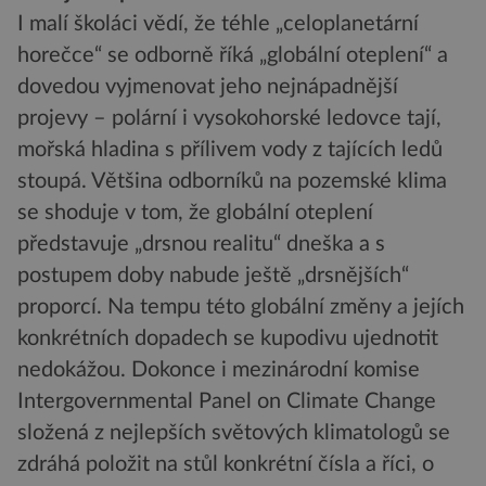
I malí školáci vědí, že téhle „celoplanetární
horečce“ se odborně říká „globální oteplení“ a
dovedou vyjmenovat jeho nejnápadnější
projevy – polární i vysokohorské ledovce tají,
mořská hladina s přílivem vody z tajících ledů
stoupá. Většina odborníků na pozemské klima
se shoduje v tom, že globální oteplení
představuje „drsnou realitu“ dneška a s
postupem doby nabude ještě „drsnějších“
proporcí. Na tempu této globální změny a jejích
konkrétních dopadech se kupodivu ujednotit
nedokážou. Dokonce i mezinárodní komise
Intergovernmental Panel on Climate Change
složená z nejlepších světových klimatologů se
zdráhá položit na stůl konkrétní čísla a říci, o