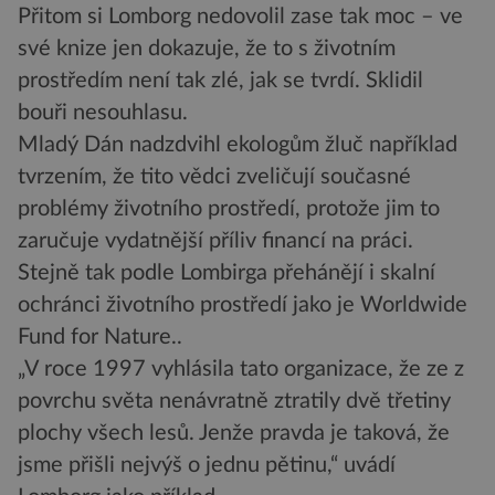
Přitom si Lomborg nedovolil zase tak moc – ve
své knize jen dokazuje, že to s životním
prostředím není tak zlé, jak se tvrdí. Sklidil
bouři nesouhlasu.
Mladý Dán nadzdvihl ekologům žluč například
tvrzením, že tito vědci zveličují současné
problémy životního prostředí, protože jim to
zaručuje vydatnější příliv financí na práci.
Stejně tak podle Lombirga přehánějí i skalní
ochránci životního prostředí jako je Worldwide
Fund for Nature..
„V roce 1997 vyhlásila tato organizace, že ze z
povrchu světa nenávratně ztratily dvě třetiny
plochy všech lesů. Jenže pravda je taková, že
jsme přišli nejvýš o jednu pětinu,“ uvádí