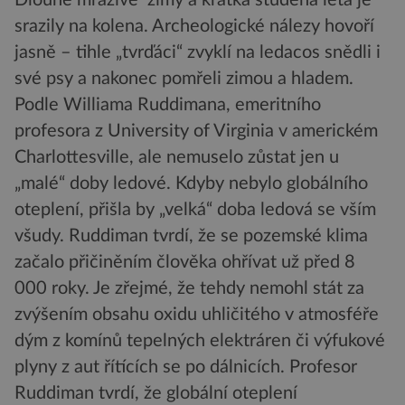
srazily na kolena. Archeologické nálezy hovoří
jasně – tihle „tvrďáci“ zvyklí na ledacos snědli i
své psy a nakonec pomřeli zimou a hladem.
Podle Williama Ruddimana, emeritního
profesora z University of Virginia v americkém
Charlottesville, ale nemuselo zůstat jen u
„malé“ doby ledové. Kdyby nebylo globálního
oteplení, přišla by „velká“ doba ledová se vším
všudy. Ruddiman tvrdí, že se pozemské klima
začalo přičiněním člověka ohřívat už před 8
000 roky. Je zřejmé, že tehdy nemohl stát za
zvýšením obsahu oxidu uhličitého v atmosféře
dým z komínů tepelných elektráren či výfukové
plyny z aut řítících se po dálnicích. Profesor
Ruddiman tvrdí, že globální oteplení