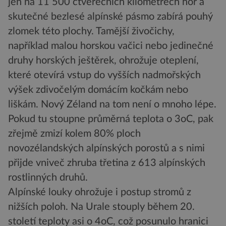
jen na 11 500 čtverečních kilometrech hor a
skutečné bezlesé alpínské pásmo zabírá pouhý
zlomek této plochy. Tamější živočichy,
například malou horskou vačici nebo jedinečné
druhy horských ještěrek, ohrožuje oteplení,
které otevírá vstup do vyšších nadmořských
výšek zdivočelým domácím kočkám nebo
liškám. Nový Zéland na tom není o mnoho lépe.
Pokud tu stoupne průměrná teplota o 3oC, pak
zřejmě zmizí kolem 80% ploch
novozélandských alpínských porostů a s nimi
přijde vniveč zhruba třetina z 613 alpínských
rostlinných druhů.
Alpínské louky ohrožuje i postup stromů z
nižších poloh. Na Urale stouply během 20.
století teploty asi o 4oC, což posunulo hranici