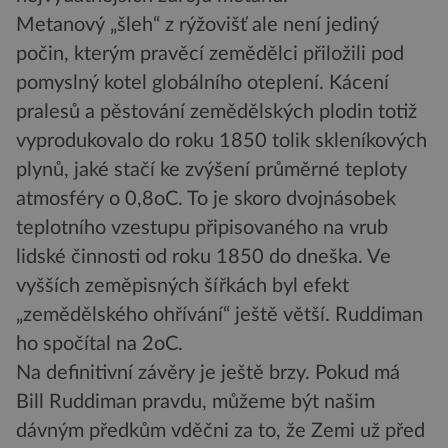
Metanový „šleh“ z rýžovišť ale není jediný
počin, kterým pravěcí zemědělci přiložili pod
pomyslný kotel globálního oteplení. Kácení
pralesů a pěstování zemědělských plodin totiž
vyprodukovalo do roku 1850 tolik skleníkových
plynů, jaké stačí ke zvýšení průměrné teploty
atmosféry o 0,8oC. To je skoro dvojnásobek
teplotního vzestupu připisovaného na vrub
lidské činnosti od roku 1850 do dneška. Ve
vyšších zeměpisných šířkách byl efekt
„zemědělského ohřívání“ ještě větší. Ruddiman
ho spočítal na 2oC.
Na definitivní závěry je ještě brzy. Pokud má
Bill Ruddiman pravdu, můžeme být našim
dávným předkům vděčni za to, že Zemi už před