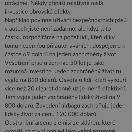
utrácíme. Někdy přináší relativně malá
investice obrovské efekty.
Například povinné užívání bezpečnostních pásů
v autech jistě není zadarmo, ale když tuto
částku rozpočítáme na počet lidí, kteří díky
tomu nezemřou při autohaváriích, dospějeme k
částce 69 dolarů na jeden zachráněný život.
Vyšetření prsu u žen nad 50 let je také
rozumná investice. Jeden zachráněný život tu
vyjde na 810 dolarů. Osvěta u lidí, kteří vykouří
více než 20 cigaret denně už je méně efektivní.
Tam vyjde jeden zachráněný lidský život na 9
800 dolarů. Zavedení airbagů zachraňuje jeden
lidský život za cenu 120 000 dolarů.
Odstranění arsenu z emisí ze skláren, které
vypadá na první pohled jako velmi rozumné