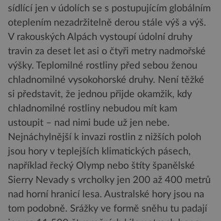
sídlící jen v údolích se s postupujícím globálním
oteplením nezadržitelně derou stále výš a výš.
V rakouských Alpách vystoupí údolní druhy
travin za deset let asi o čtyři metry nadmořské
výšky. Teplomilné rostliny před sebou ženou
chladnomilné vysokohorské druhy. Není těžké
si představit, že jednou přijde okamžik, kdy
chladnomilné rostliny nebudou mít kam
ustoupit – nad nimi bude už jen nebe.
Nejnáchylnější k invazi rostlin z nižších poloh
jsou hory v teplejších klimatických pásech,
například řecký Olymp nebo štíty španělské
Sierry Nevady s vrcholky jen 200 až 400 metrů
nad horní hranicí lesa. Australské hory jsou na
tom podobně. Srážky ve formě sněhu tu padají