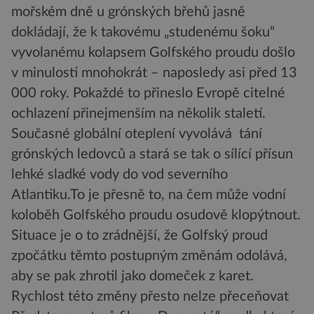
mořském dně u grónských břehů jasně
dokládají, že k takovému „studenému šoku“
vyvolanému kolapsem Golfského proudu došlo
v minulosti mnohokrát – naposledy asi před 13
000 roky. Pokaždé to přineslo Evropě citelné
ochlazení přinejmenším na několik staletí.
Současné globální oteplení vyvolává tání
grónských ledovců a stará se tak o sílící přísun
lehké sladké vody do vod severního
Atlantiku.To je přesně to, na čem může vodní
koloběh Golfského proudu osudově klopýtnout.
Situace je o to zrádnější, že Golfský proud
zpočátku těmto postupným změnám odolává,
aby se pak zhrotil jako domeček z karet.
Rychlost této změny přesto nelze přeceňovat