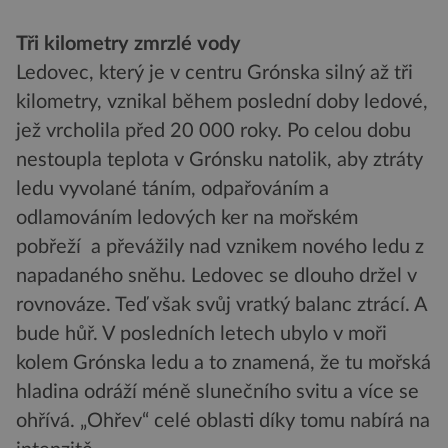
Tři kilometry zmrzlé vody
Ledovec, který je v centru Grónska silný až tři
kilometry, vznikal během poslední doby ledové,
jež vrcholila před 20 000 roky. Po celou dobu
nestoupla teplota v Grónsku natolik, aby ztráty
ledu vyvolané táním, odpařováním a
odlamováním ledových ker na mořském
pobřeží a převážily nad vznikem nového ledu z
napadaného sněhu. Ledovec se dlouho držel v
rovnováze. Teď však svůj vratký balanc ztrácí. A
bude hůř. V posledních letech ubylo v moři
kolem Grónska ledu a to znamená, že tu mořská
hladina odráží méně slunečního svitu a více se
ohřívá. „Ohřev“ celé oblasti díky tomu nabírá na