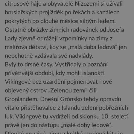
citrusové háje a obyvatelé Nizozemí si užívali
bruslařských projížděk po řekách a kanálech
pokrytých po dlouhé měsíce silným ledem.
Ostatně obrázky zimních radovánek od Josefa
Lady zjevně odrážejí vzpomínky na zimy z
malířova dětství, kdy se „malá doba ledová“ jen
neochotně vzdávala své nadvlády.
Byly to drsné časy. Vystřídaly o poznání
přívětivější období, kdy mohli islandští
Vikingové bez uzardění pojmenovat nově
objevený ostrov „Zelenou zemí“ čili
Gronlandem. Dnešní Grónsko tehdy opravdu
vítalo přistěhovalce z Islandu zelení pobřežních
luk. Vikingové tu vydrželi od sklonku 10. století
právě jen do nástupu „malé doby ledové“.
Dlouhé mrazivé zimy a krátká studená léta je