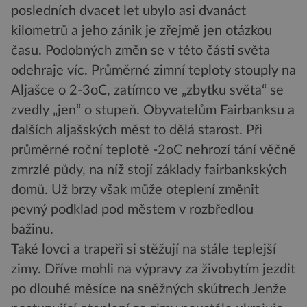
posledních dvacet let ubylo asi dvanáct
kilometrů a jeho zánik je zřejmě jen otázkou
času. Podobných změn se v této části světa
odehraje víc. Průměrné zimní teploty stouply na
Aljašce o 2-3oC, zatímco ve „zbytku světa“ se
zvedly „jen“ o stupeň. Obyvatelům Fairbanksu a
dalších aljašských měst to dělá starost. Při
průměrné roční teplotě -2oC nehrozí tání věčně
zmrzlé půdy, na níž stojí základy fairbankských
domů. Už brzy však může oteplení změnit
pevný podklad pod městem v rozbředlou
bažinu.
Také lovci a trapeři si stěžují na stále teplejší
zimy. Dříve mohli na výpravy za živobytím jezdit
po dlouhé měsíce na sněžných skútrech Jenže