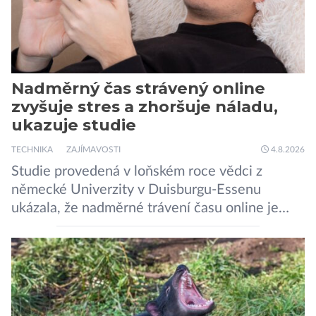
Nadměrný čas strávený online
zvyšuje stres a zhoršuje náladu,
ukazuje studie
TECHNIKA
ZAJÍMAVOSTI
4.8.2026
Studie provedená v loňském roce vědci z
německé Univerzity v Duisburgu-Essenu
ukázala, že nadměrné trávení času online je
spojeno s vyšší úrovní stresu, horší náladou a
vede k zanedbávání dalších aktivit. Zúčastnilo
se jí 900 dospělých Němců, kteří uvedli, že se v
posledním roce alespoň jednou zapojili do hraní
her, sledování pornografie, sledování sociálních