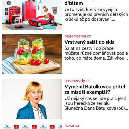
dítětem
dramaturgických linií festivalu
židovské kultury ŠTETL FEST
Je to svět, který se vyvíjí a
2026. Některé návraty nejsou
proměňuje od prvních dětských
jednoduché. Místa, která si
krůčků až po dospívání.
člověk pamatuje z rodinných
Správně navržený pokoj
vyprávění, už dávno
podporuje bezpečí, kreativitu,
soustředění i odpočinek a
nejsemsama.cz
reaguje na každou etapu života
Vrstvený salát do skla
a specifické potřeby dítěte. Pro
Salát na cesty i do práce
nejmenší je klíčová
můžete různě obměňovat podle
jednoduchost, měkkost a
toho, co máte doma. Zálivkou
bezpečí, proto by pokoj
ho zalijte až těsně před
miminka měl působit především
podáváním, aby zeleninu
klidně a útulně. Předškolní věk
nerozmočila. Na 2 porce
je
potřebujete: ✿ 1/4 ledového
nasehvezdy.cz
nebo jiného salátu (římský salát,
Vyměnil Batulkovou přítel
polníček…) ✿ 1 malá konzerva
za mladší exemplář?
kukuřice ✿ ½ okurky ✿ 2
rajčata Zálivka: ✿ 4 lžíce
Už nějaký čas se lidé ptali, jestli
olivového oleje ✿ 1 lžíci
jsou herečka ze seriálu
citronové šťávy ✿ ½ stroužku
Slunečná Dana Batulková (68) a
její partner, režisér Ondřej Zajíc
(56), ještě vůbec spolu. Herečka
od sebe přítele od samého
iluxus.cz
začátku odhán