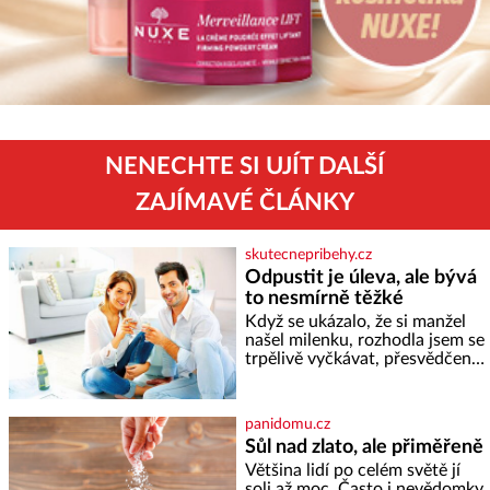
NENECHTE SI UJÍT DALŠÍ
ZAJÍMAVÉ ČLÁNKY
skutecnepribehy.cz
Odpustit je úleva, ale bývá
to nesmírně těžké
Když se ukázalo, že si manžel
našel milenku, rozhodla jsem se
trpělivě vyčkávat, přesvědčena,
že se dříve či později vrátí k
rodině. Možná je to jedna z
nejtěžších věcí na světě. Ale
panidomu.cz
každý, kdo s tím má nějaké
Sůl nad zlato, ale přiměřeně
zkušenosti, se zapřísahá, že
Většina lidí po celém světě jí
pokud odpustíte, znatelně se
soli až moc. Často i nevědomky,
vám uleví. Když se ke mně