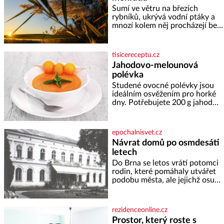
horské hřebeny, projet se na
Šumí ve větru na březích
koloběžce a den zakončit
rybníků, ukrývá vodní ptáky a
poznáváním památek ve
mnozí kolem něj procházejí bez
Velkých Losinách nebo v
povšimnutí. Přesto právě rákos
termálním
pomáhal stavět domy, vyrábět
lodě, zapisovat první texty a
tisicereceptu.cz
inspiroval řadu pověstí. Tato
Jahodovo-melounová
skromná, ale užitečná rostlina
polévka
provází člověka už tisíce let.
Většina lidí vnímá rákos jen jako
Studené ovocné polévky jsou
obyčejnou kulisu letního
ideálním osvěžením pro horké
koupání. Stačí se však podívat
dny. Potřebujete 200 g jahod
600 g žlutého melounu 100 ml
sladkého dezertního vína 50 g
cukru krystal 1 lžíci medu 200 g
epochalnisvet.cz
zakysané sm
Návrat domů po osmdesáti
letech
Do Brna se letos vrátí potomci
rodin, které pomáhaly utvářet
podobu města, ale jejichž osudy
dramaticky přerušila druhá
světová válka. Příběhy rodů
Placzek, Löw-Beer, Fuhrmann,
rezidenceonline.cz
Kohn a Stiassni se stanou
Prostor, který roste s
jednou z hlavních