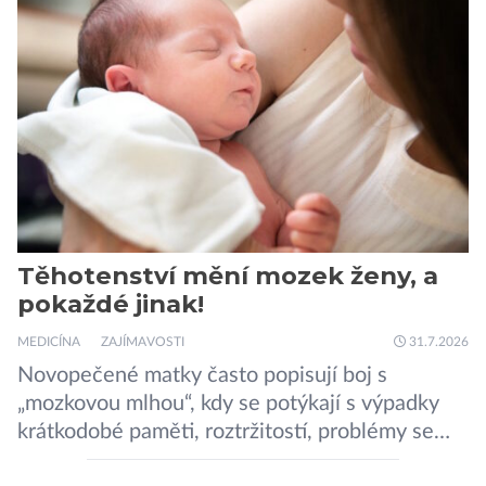
zákeřné a nebezpečné vzteklouny jedná o
plaché živočichy. Velikostně […]
Těhotenství mění mozek ženy, a
pokaždé jinak!
MEDICÍNA
ZAJÍMAVOSTI
31.7.2026
Novopečené matky často popisují boj s
„mozkovou mlhou“, kdy se potýkají s výpadky
krátkodobé paměti, roztržitostí, problémy se
vyjádřit či neschopností udržet pozornost. Tyto