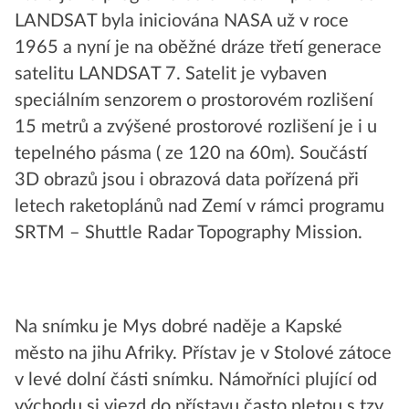
LANDSAT byla iniciována NASA už v roce
1965 a nyní je na oběžné dráze třetí generace
satelitu LANDSAT 7. Satelit je vybaven
speciálním senzorem o prostorovém rozlišení
15 metrů a zvýšené prostorové rozlišení je i u
tepelného pásma ( ze 120 na 60m). Součástí
3D obrazů jsou i obrazová data pořízená při
letech raketoplánů nad Zemí v rámci programu
SRTM – Shuttle Radar Topography Mission.
Na snímku je Mys dobré naděje a Kapské
město na jihu Afriky. Přístav je v Stolové zátoce
v levé dolní části snímku. Námořníci plující od
východu si vjezd do přístavu často pletou s tzv.