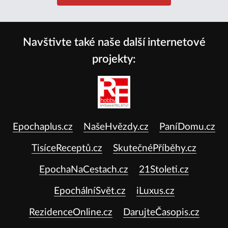
Navštivte také naše další internetové
projekty:
Epochaplus.cz
NašeHvězdy.cz
PaníDomu.cz
TisíceReceptů.cz
SkutečnéPříběhy.cz
EpochaNaCestach.cz
21Stoleti.cz
EpochálníSvět.cz
iLuxus.cz
RezidenceOnline.cz
DarujteČasopis.cz