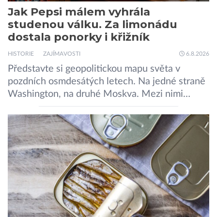
Jak Pepsi málem vyhrála
studenou válku. Za limonádu
dostala ponorky i křižník
HISTORIE
ZAJÍMAVOSTI
6.8.2026
Představte si geopolitickou mapu světa v
pozdních osmdesátých letech. Na jedné straně
Washington, na druhé Moskva. Mezi nimi
jaderný arzenál schopný zničit planetu
padesátkrát dokola, železná opona a miliony
vojáků v permanentní pohotovosti. A pak je tu
Donald Kendall, generální ředitel společnosti
PepsiCo, který se v květnu roku 1989 stává
admirálem flotily, jež čítá sedmnáct […]