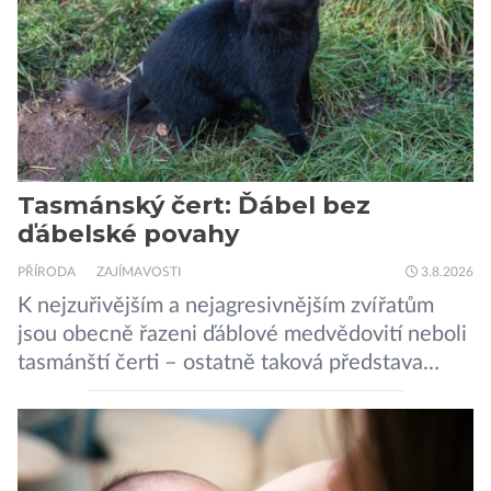
sítí […]
Tasmánský čert: Ďábel bez
ďábelské povahy
PŘÍRODA
ZAJÍMAVOSTI
3.8.2026
K nejzuřivějším a nejagresivnějším zvířatům
jsou obecně řazeni ďáblové medvědovití neboli
tasmánští čerti – ostatně taková představa
vyplývá i z jejich názvu. Tito největší draví
vačnatci, vyskytující se dnes již výhradně na
ostrově Tasmánie, si však takovou nálepku
vůbec nezaslouží. Fakticky se totiž spíše než o