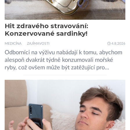
Hit zdravého stravování:
Konzervované sardinky!
MEDICÍNA
ZAJÍMAVOSTI
4.8.2026
Odborníci na výživu nabádají k tomu, abychom
alespoň dvakrát týdně konzumovali mořské
ryby, což ovšem může být zatěžující pro
peněženku. Dobrou zprávou je, že hvězdou
doporučení se nyní staly konzervované
sardinky, které si může dovolit opravdu každý
„Místo toho, aby poskytovaly izolované
mononutrienty, jsou rybí konzervy kompletní
potravinou,“ říká nutriční specialista Colin
Robertson a zdůrazňuje […]