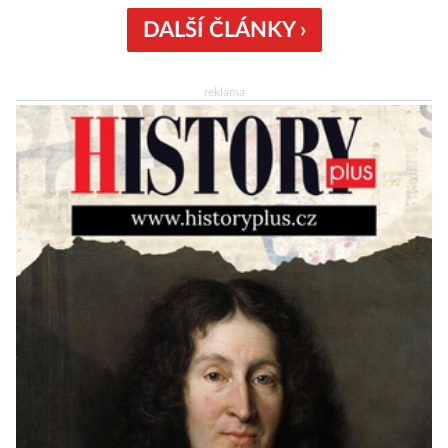
obtíže byly dlouhou dobu připisovány
nedostatku spánku a stresu při péči o
DALŠÍ ČLÁNKY ›
novorozence. Nyní se však ukazuje, že za tím
stojí změny v mozku vyvolané těhotenstvím!
reklama
Poporodní mozková mlha, v angličtině […]