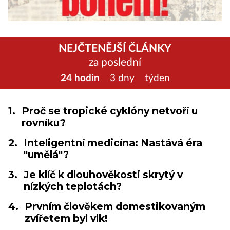
NEJČTENĚJŠÍ ČLÁNKY
za poslední
24 hodin
3 dny
týden
1.
Proč se tropické cyklóny netvoří u
rovníku?
2.
Inteligentní medicína: Nastává éra
"umělá"?
3.
Je klíč k dlouhověkosti skrytý v
nízkých teplotách?
4.
Prvním člověkem domestikovaným
zvířetem byl vlk!