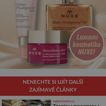
NENECHTE SI UJÍT DALŠÍ
ZAJÍMAVÉ ČLÁNKY
nejsemsama.cz