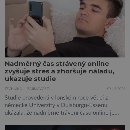
Nadměrný čas strávený online
zvyšuje stres a zhoršuje náladu,
ukazuje studie
TECHNIKA
ZAJÍMAVOSTI
4.8.2026
Studie provedená v loňském roce vědci z
německé Univerzity v Duisburgu-Essenu
ukázala, že nadměrné trávení času online je
spojeno s vyšší úrovní stresu, horší náladou a
vede k zanedbávání dalších aktivit. Zúčastnilo