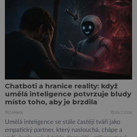
se jí 900 dospělých Němců, kteří uvedli, že se v
posledním roce alespoň jednou zapojili do hraní
her, sledování pornografie, sledování sociálních
sítí […]
Chatboti a hranice reality: když
umělá inteligence potvrzuje bludy
místo toho, aby je brzdila
TECHNIKA
26.7.2026
Umělá inteligence se stále častěji tváří jako
empatický partner, který naslouchá, chápe a