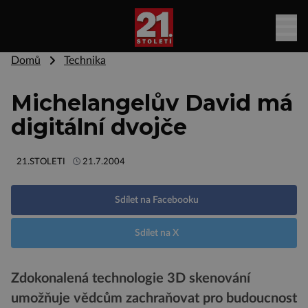
Domů
Technika
Michelangelův David má
digitální dvojče
21.STOLETI
21.7.2004
Sdílet na Facebooku
Sdílet na X
Zdokonalená technologie 3D skenování
umožňuje vědcům zachraňovat pro budoucnost