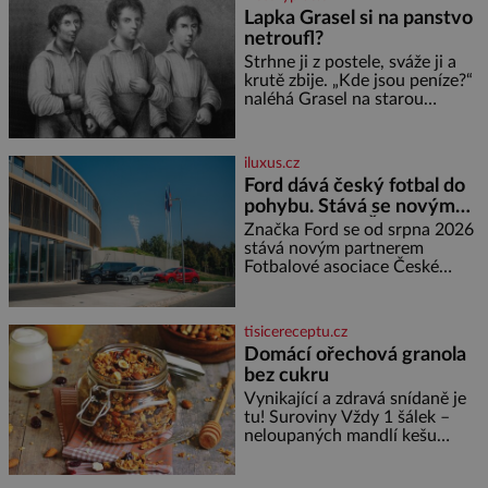
někdy dokonce téměř černá. Až
Lapka Grasel si na panstvo
díky stovkám let pečlivého
netroufl?
šlechtění se z ní stává zelenina,
bez které si českou zahradu ani
Strhne ji z postele, sváže ji a
nedokážeme představit. Její
krutě zbije. „Kde jsou peníze?“
příběh je
naléhá Grasel na starou
švadlenku. Když mu to
neprozradí – ostatně ani
nemůže, protože žádné nemá,
iluxus.cz
spokojí se lupič s několika
Ford dává český fotbal do
měďáky a štůčky látky. Zraněná
pohybu. Stává se novým
žena pár dní nato umírá. Je to
partnerem FAČR
muž nebývale krutý. Jeho činy
Značka Ford se od srpna 2026
budí hrůzu ještě dlouho po jeho
stává novým partnerem
smrti
Fotbalové asociace České
republiky. V rámci tříleté
spolupráce zajistí mobilitu
asociace, reprezentačních týmů
tisicereceptu.cz
i českého fotbalu v regionech.
Domácí ořechová granola
Partner
bez cukru
Vynikající a zdravá snídaně je
tu! Suroviny Vždy 1 šálek –
neloupaných mandlí kešu
ořechů vlašských ořechů
slunečnicových semínek