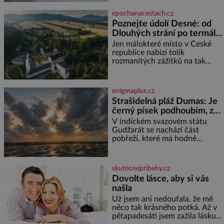
jméno kolegy z práce. Nebo
epochanacestach.cz
marně v paměti lovíte název
Poznejte údolí Desné: od
knížky, kterou jste nedávno
Dlouhých strání po termální
přečetli. Je to opravdu tak, s
věkem jako kdyby se paměť
prameny
Jen málokteré místo v České
rozhodla stávkovat. Cvičte
republice nabízí tolik
rozmanitých zážitků na tak
malém území jako údolí řeky
Desné v srdci Jeseníků. Během
jediného dne můžete
enigmaplus.cz
nahlédnout do útrob jedné z
Strašidelná pláž Dumas: Je
nejvýznamnějších vodních
černý písek podhoubím, ze
elektráren v Evropě, vydat se na
kterého roste zlo?
horské hřebeny, projet se na
V indickém svazovém státu
koloběžce a den zakončit
Gudžarát se nachází část
poznáváním památek ve
pobřeží, které má hodně
Velkých Losinách nebo v
temnou pověst. Jistě k tomu
termálním
přispívá i černý písek této pláže.
Proč má pláž takové netypické
skutecnepribehy.cz
zbarvení? Nakolik jsou pravd
Dovolte lásce, aby si vás
našla
Už jsem ani nedoufala, že mě
něco tak krásného potká. Až v
pětapadesáti jsem zažila lásku