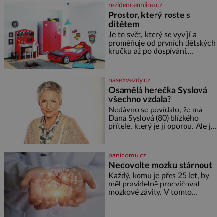
semínek dýně rozinek 3 šálky
rezidenceonline.cz
ovesných vloček 1 lžíce mlet
Prostor, který roste s
dítětem
Je to svět, který se vyvíjí a
proměňuje od prvních dětských
krůčků až po dospívání.
Správně navržený pokoj
podporuje bezpečí, kreativitu,
soustředění i odpočinek a
nasehvezdy.cz
reaguje na každou etapu života
Osamělá herečka Syslová
a specifické potřeby dítěte. Pro
všechno vzdala?
nejmenší je klíčová
jednoduchost, měkkost a
Nedávno se povídalo, že má
bezpečí, proto by pokoj
Dana Syslová (80) blízkého
miminka měl působit především
přítele, který je jí oporou. Ale je
klidně a útulně. Předškolní věk
to ještě vůbec pravda? V
je
posledních dnech čím dál
častěji mluví o svém odchodu.
panidomu.cz
Dohnala ji snad samota? Půs
Nedovolte mozku stárnout
Každý, komu je přes 25 let, by
měl pravidelně procvičovat
mozkové závity. V tomto
období se totiž začíná
zhoršovat paměť. Možná máte
problém vzpomenout si na