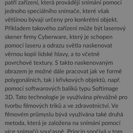
patří zařízení, která provádějí snímání pomocí
jednoho speciálního snímače, které však
většinou bývají určeny pro konkrétní objekt.
Příkladem takového zařízení může být laserový
skener firmy Cyberware, který je schopen
pomocí laseru a odrazu světla naskenovat
věrnou kopii lidské hlavy, a to včetně
povrchové textury. S takto naskenovaným
obrazem je možné dále pracovat jak ve formě
polygonálních, tak i křivkových objektů, např.
pomocí softwarových balíků typu Softimage
3D. Tato technologie je využívána převážně pro
tvorbu filmových triků a ve zdravotnictví. Ve
filmovém průmyslu bývá využívána také druhá
metoda, která je založena na snímání pomocí
více snímačů současně. Princip spočívá v tom,