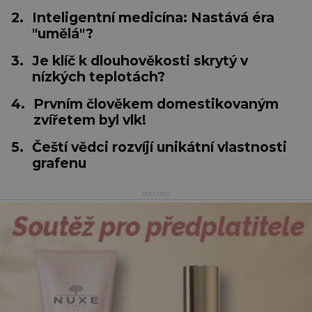
2.
Inteligentní medicína: Nastává éra
"umělá"?
3.
Je klíč k dlouhověkosti skrytý v
nízkých teplotách?
4.
Prvním člověkem domestikovaným
zvířetem byl vlk!
5.
Čeští vědci rozvíjí unikátní vlastnosti
grafenu
reklama