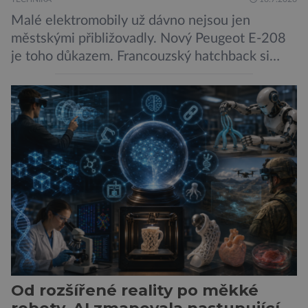
Malé elektromobily už dávno nejsou jen
městskými přibližovadly. Nový Peugeot E-208
je toho důkazem. Francouzský hatchback si
zachoval svůj atraktivní design, přidal delší
dojezd a modernější technologie, ale hlavně
ukazuje, že i kompaktní elektromobil může být
autem, se kterým bez obav vyrazíte za hranice
města Peugeot se u modelu 208 trefil do
černého už […]
Od rozšířené reality po měkké