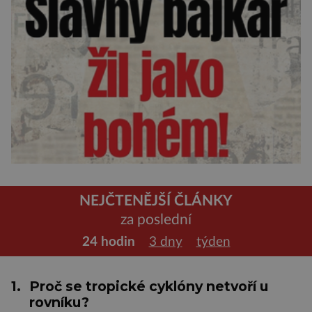
NEJČTENĚJŠÍ ČLÁNKY
za poslední
24 hodin
3 dny
týden
1.
Proč se tropické cyklóny netvoří u
rovníku?