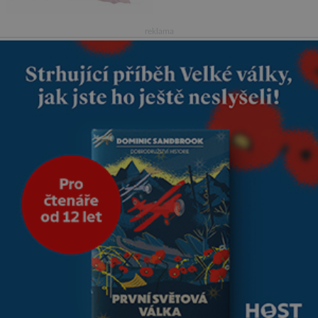
na první pohled. Poprvé jsem se
vdávala, když mi bylo dvacet.
Oba jsme byli mladí a byl to tak
reklama
říkajíc sňatek z rozumu. Rodiče
nás dali dohromady, Toník byl
dobře zaopatřený mladý muž.
Manželství nám oběma moc
nesvědčilo, brzy jsme zjistili, že