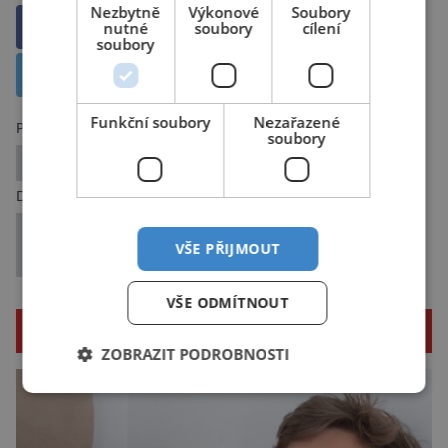
Nezbytně
Výkonové
Soubory
nutné
soubory
cílení
Sdílet na Facebooku
soubory
Sdílet na X
Funkční soubory
Nezařazené
Předchozí článek
soubory
Podivná vulkanická aktivita
Další článek
Kvantové propletení zvyšuje rozlišovací
VŠE PŘIJMOUT
schopnost
VŠE ODMÍTNOUT
SOUVISEJÍCÍ ČLÁNKY
ZOBRAZIT PODROBNOSTI