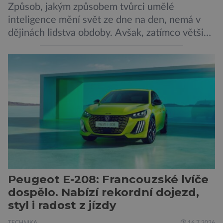
Způsob, jakým způsobem tvůrci umělé
inteligence mění svět ze dne na den, nemá v
dějinách lidstva obdoby. Avšak, zatímco většina
pozornosti se soustředí na chatboty,
generování obrázků nebo automatizaci práce,
bezpečnostní experti upozorňují na mnohem
méně nápadné riziko. Podle některých
odborníků by už během příštích dvou let mohly
pokročilé systémy AI výrazně usnadnit
kybernetické útoky […]
Peugeot E-208: Francouzské lvíče
dospělo. Nabízí rekordní dojezd,
styl i radost z jízdy
TECHNIKA
16.7.2026