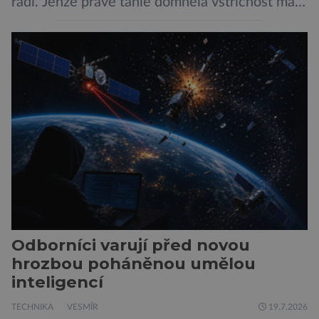
radí. Jenže právě tahle domnělá vstřícnost má i
svou temnou stránku… Nová studie výzkumníků
z City University of New York a King’s College
London ukazuje, že někteří choboti, včetně
populárního systému Grok od firmy xAI Elona
Muska, mají tendenci podporovat bludné
představy […]
Odborníci varují před novou
hrozbou poháněnou umělou
inteligencí
TECHNIKA
VESMÍR
19.7.2026