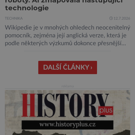
roboty. AI zmapovala nastupující
technologie
TECHNIKA
12.7.2026
Wikipedie je v mnohých ohledech neocenitelný
pomocník, zejména její anglická verze, která je
podle některých výzkumů dokonce přesnější
než slavná Encyclopedia Britannica. Nyní se
internetová studna znalostí proměnila v
křišťálovou kouli, ze které umělá inteligence
DALŠÍ ČLÁNKY ›
věštila, které technologie v dohledné
budoucnosti nejvíce zasáhnou naši společnost.
reklama
Za vším stojí australští výzkumníci, kteří pomocí
umělé inteligence a […]