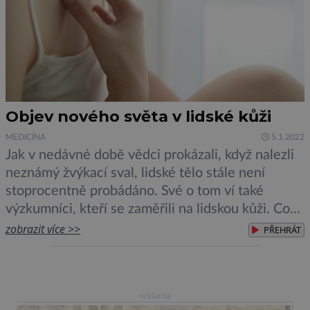
Objev nového světa v lidské kůži
MEDICÍNA
5.1.2022
Jak v nedávné době vědci prokázali, když nalezli
neznámý žvýkací sval, lidské tělo stále není
stoprocentně probádáno. Své o tom ví také
výzkumníci, kteří se zaměřili na lidskou kůži. Co
objevili? Několik evropských institucí se spojilo,
zobrazit více >>
PŘEHRÁT
aby prozkoumalo jednotlivé ekosystémy žijící v
lidské kůži, jedná se o okem neviditelný záhadný
svět, jenž se nazývá […]
reklama