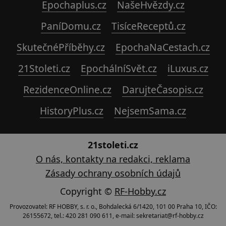
Epochaplus.cz
NašeHvězdy.cz
PaníDomu.cz
TisíceReceptů.cz
SkutečnéPříběhy.cz
EpochaNaCestach.cz
21Stoleti.cz
EpochálníSvět.cz
iLuxus.cz
RezidenceOnline.cz
DarujteČasopis.cz
HistoryPlus.cz
NejsemSama.cz
21stoleti.cz
O nás, kontakty na redakci, reklama
Zásady ochrany osobních údajů
Copyright ©
RF-Hobby.cz
Provozovatel: RF HOBBY, s. r. o., Bohdalecká 6/1420, 101 00 Praha 10, IČO:
26155672, tel.: 420 281 090 611, e-mail: sekretariat@rf-hobby.cz