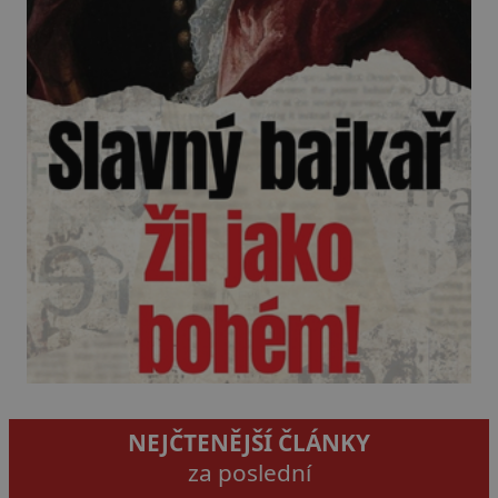
NEJČTENĚJŠÍ ČLÁNKY
za poslední