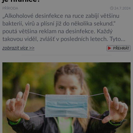
PŘÍRODA
24.7.2024
„Alkoholové desinfekce na ruce zabíjí většinu
bakterií, virů a plísní již do několika sekund.“
poutá většina reklam na desinfekce. Každý
takovou viděl, zvlášť v posledních letech. Tyto
náhodné reklamy nepřímo odpovídají na otázku,
zobrazit více >>
PŘEHRÁT
zda se viry řadí mezi živé organismy. Jen co je
živé, dá se zabít. Nebo se to z tohoto reklamního
tvrzení dá alespoň odvodit. […]