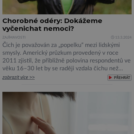
Chorobné odéry: Dokážeme
vyčenichat nemoci?
ZAJÍMAVOSTI
13.3.2024
Čich je považován za „popelku“ mezi lidskými
smysly. Americký průzkum provedený v roce
2011 zjistil, že přibližně polovina respondentů ve
věku 16–30 let by se raději vzdala čichu než
svého chytrého telefonu. Čich je úzce spojen s
zobrazit více >>
PŘEHRÁT
našimi emocemi a vzpomínkami, pomáhá ale také
odhalovat potenciální hrozby, jako jsou zkažené
potraviny, toxické látky – nebo nemoci. […]