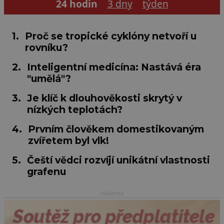
24 hodin
3 dny
týden
1.
Proč se tropické cyklóny netvoří u
rovníku?
2.
Inteligentní medicína: Nastává éra
"umělá"?
3.
Je klíč k dlouhověkosti skrytý v
nízkých teplotách?
4.
Prvním člověkem domestikovaným
zvířetem byl vlk!
5.
Čeští vědci rozvíjí unikátní vlastnosti
grafenu
reklama