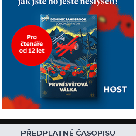
Fakt, že jsou těla dávných
lidí nesmírně dobře
zachovalá, přičítají odborníci
zdejším klimatickým
podmínkám. Sucho,
prosolené písky a extrémně
PŘEDPLATNÉ ČASOPISU