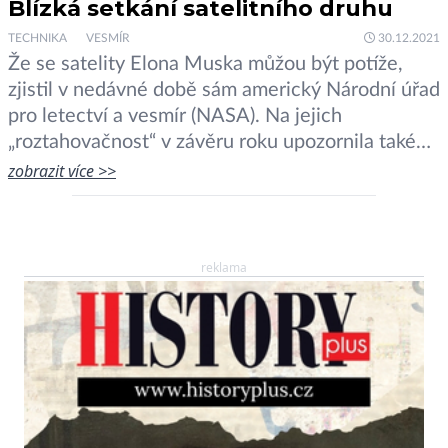
Blízká setkání satelitního druhu
TECHNIKA
VESMÍR
30.12.2021
Že se satelity Elona Muska můžou být potíže,
zjistil v nedávné době sám americký Národní úřad
pro letectví a vesmír (NASA). Na jejich
„roztahovačnost“ v závěru roku upozornila také
Čína. Čína obvinila USA z ignorování závazků
zobrazit více >>
vyplývajících z mezinárodních smluv a
nezodpovědného a nebezpečného chování ve
vesmíru. Podle Pekingu satelity, provozované
reklama
společností SpaceX Elona […]