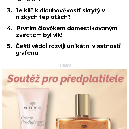
3.
Je klíč k dlouhověkosti skrytý v
nízkých teplotách?
4.
Prvním člověkem domestikovaným
zvířetem byl vlk!
5.
Čeští vědci rozvíjí unikátní vlastnosti
grafenu
reklama