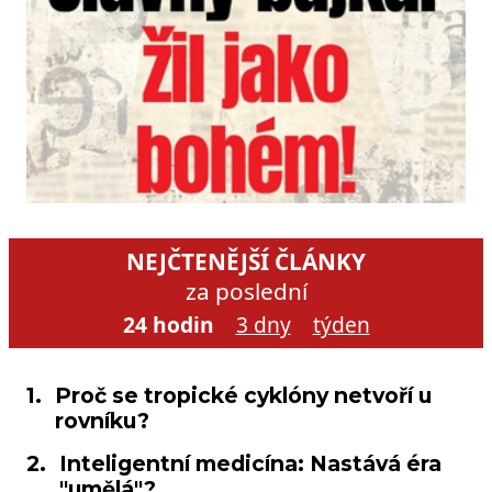
NEJČTENĚJŠÍ ČLÁNKY
za poslední
24 hodin
3 dny
týden
1.
Proč se tropické cyklóny netvoří u
rovníku?
2.
Inteligentní medicína: Nastává éra
"umělá"?