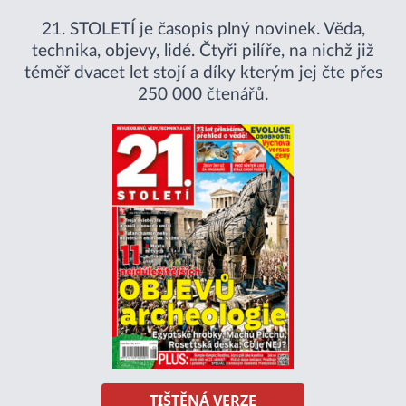
21. STOLETÍ je časopis plný novinek. Věda,
technika, objevy, lidé. Čtyři pilíře, na nichž již
téměř dvacet let stojí a díky kterým jej čte přes
250 000 čtenářů.
TIŠTĚNÁ VERZE