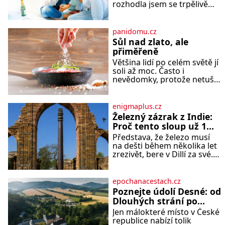
rozhodla jsem se trpělivě
vyčkávat, přesvědčena, že se
dříve či později vrátí k
rodině. Možná je to jedna z
panidomu.cz
nejtěžších věcí na světě. Ale
Sůl nad zlato, ale
každý, kdo s tím má nějaké
přiměřeně
zkušenosti, se zapřísahá, že
Většina lidí po celém světě jí
pokud odpustíte, znatelně
soli až moc. Často i
se vám uleví. Když se ke
nevědomky, protože netuší,
mně doneslo, že si manžel
jak velké množství se jí
pořídil milenku,
skrývá v průmyslově
vyráběných potravinách,
enigmaplus.cz
dokonce i těch sladkých.
Železný zázrak z Indie:
Sůl je zdravá Ale v ani ne
Proč tento sloup už 1
třetinovém množství, než je
600 let nezná rez?
Představa, že železo musí
pro většinu populace běžné.
na dešti během několika let
Její základní složky– sodík a
zrezivět, bere v Dillí za své.
chlór – jsou zásadní pro
Uprostřed komplexu Qutb
správné hospodaření
stojí více než sedm metrů
vysoký železný sloup, který
epochanacestach.cz
už přibližně 1 600 let
Poznejte údolí Desné: od
odolává počasí
Dlouhých strání po
termální prameny
Jen málokteré místo v České
republice nabízí tolik