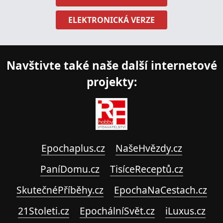
ELEKTRONICKÁ VERZE
Navštivte také naše další internetové
projekty:
Epochaplus.cz
NašeHvězdy.cz
PaníDomu.cz
TisíceReceptů.cz
SkutečnéPříběhy.cz
EpochaNaCestach.cz
21Stoleti.cz
EpochálníSvět.cz
iLuxus.cz