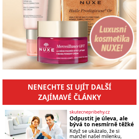
NENECHTE SI UJÍT DALŠÍ
ZAJÍMAVÉ ČLÁNKY
skutecnepribehy.cz
Odpustit je úleva, ale
bývá to nesmírně těžké
Když se ukázalo, že si
manžel našel milenku,