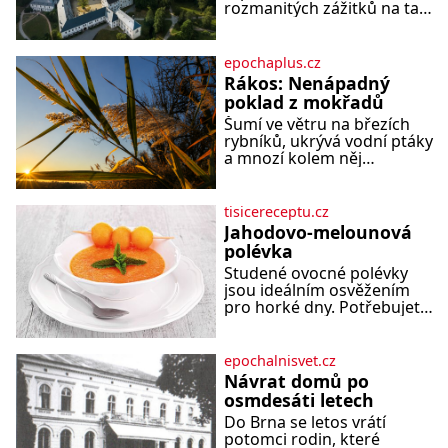
rozmanitých zážitků na tak
malém území jako údolí
řeky Desné v srdci Jeseníků.
Během jediného dne
epochaplus.cz
můžete nahlédnout do
Rákos: Nenápadný
útrob jedné z
poklad z mokřadů
nejvýznamnějších vodních
Šumí ve větru na březích
elektráren v Evropě, vydat
rybníků, ukrývá vodní ptáky
se na horské hřebeny,
a mnozí kolem něj
projet se na koloběžce a
procházejí bez povšimnutí.
den zakončit poznáváním
Přesto právě rákos pomáhal
památek ve Velkých
stavět domy, vyrábět lodě,
Losinách nebo v termálním
tisicereceptu.cz
zapisovat první texty a
Jahodovo-melounová
inspiroval řadu pověstí. Tato
polévka
skromná, ale užitečná
Studené ovocné polévky
rostlina provází člověka už
jsou ideálním osvěžením
tisíce let. Většina lidí vnímá
pro horké dny. Potřebujete
rákos jen jako obyčejnou
200 g jahod 600 g žlutého
kulisu letního koupání. Stačí
melounu 100 ml sladkého
se však podívat
dezertního vína 50 g cukru
epochalnisvet.cz
krystal 1 lžíci medu 200 g
Návrat domů po
zakysané sm
osmdesáti letech
Do Brna se letos vrátí
potomci rodin, které