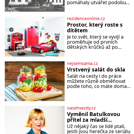
pomáhaly utvářet podobu
města, ale jejichž osudy
dramaticky přerušila druhá
světová válka. Příběhy rodů
rezidenceonline.cz
Placzek, Löw-Beer,
Prostor, který roste s
Fuhrmann, Kohn a Stiassni
dítětem
se stanou jednou z hlavních
Je to svět, který se vyvíjí a
dramaturgických linií
proměňuje od prvních
festivalu židovské kultury
dětských krůčků až po
ŠTETL FEST 2026. Některé
dospívání. Správně navržený
návraty nejsou jednoduché.
pokoj podporuje bezpečí,
Místa, která si člověk
kreativitu, soustředění i
pamatuje z rodinných
nejsemsama.cz
odpočinek a reaguje na
vyprávění, už dávno
Vrstvený salát do skla
každou etapu života a
Salát na cesty i do práce
specifické potřeby dítěte.
můžete různě obměňovat
Pro nejmenší je klíčová
podle toho, co máte doma.
jednoduchost, měkkost a
Zálivkou ho zalijte až těsně
bezpečí, proto by pokoj
před podáváním, aby
miminka měl působit
zeleninu nerozmočila. Na 2
především klidně a útulně.
porce potřebujete: ✿ 1/4
Předškolní věk je
nasehvezdy.cz
ledového nebo jiného salátu
Vyměnil Batulkovou
(římský salát, polníček…) ✿ 1
přítel za mladší
malá konzerva kukuřice ✿ ½
exemplář?
Už nějaký čas se lidé ptali,
okurky ✿ 2 rajčata Zálivka: ✿
jestli jsou herečka ze seriálu
4 lžíce olivového oleje ✿ 1