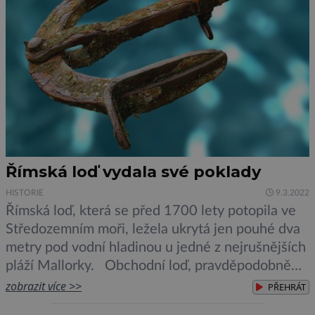
Římská loď vydala své poklady
HISTORIE
9.3.2022
Římská loď, která se před 1700 lety potopila ve
Středozemním moři, ležela ukrytá jen pouhé dva
metry pod vodní hladinou u jedné z nejrušnějších
pláží Mallorky. Obchodní loď, pravděpodobně
kotvící v zálivu Palma na cestě z jihozápadního
zobrazit více >>
PŘEHRÁT
Španělska do Itálie, byla pohlcena vlnami a