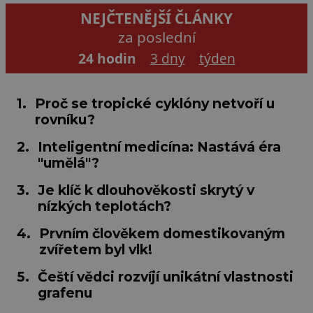
NEJČTENĚJŠÍ ČLÁNKY
za poslední
24 hodin
3 dny
týden
1.
Proč se tropické cyklóny netvoří u
rovníku?
2.
Inteligentní medicína: Nastává éra
"umělá"?
3.
Je klíč k dlouhověkosti skrytý v
nízkých teplotách?
4.
Prvním člověkem domestikovaným
zvířetem byl vlk!
5.
Čeští vědci rozvíjí unikátní vlastnosti
grafenu