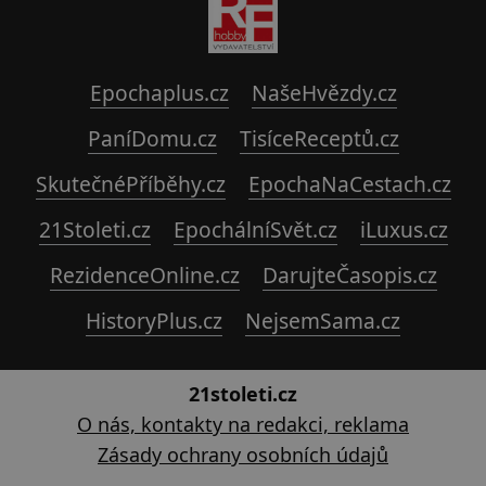
Epochaplus.cz
NašeHvězdy.cz
PaníDomu.cz
TisíceReceptů.cz
SkutečnéPříběhy.cz
EpochaNaCestach.cz
21Stoleti.cz
EpochálníSvět.cz
iLuxus.cz
RezidenceOnline.cz
DarujteČasopis.cz
HistoryPlus.cz
NejsemSama.cz
21stoleti.cz
O nás, kontakty na redakci, reklama
Zásady ochrany osobních údajů