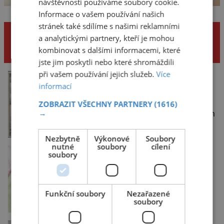
návštěvnosti používáme soubory cookie.
Informace o vašem používání našich
stránek také sdílíme s našimi reklamními
NENECHTE SI UJÍT DALŠÍ
a analytickými partnery, kteří je mohou
ZAJÍMAVÉ ČLÁNKY
kombinovat s dalšími informacemi, které
jste jim poskytli nebo které shromáždili
při vašem používání jejich služeb.
Více
enigmaplus.cz
Ayia Napa: Kyperské
informací
vodní monstrum s
mírumilovnou povahou
ZOBRAZIT VŠECHNY PARTNERY
(1616)
Vodní monstra jsou
→
poměrně častým koloritem
nejrůznějších jezer, řek či
ostrovů. Mnozí skeptici to
Nezbytně
Výkonové
Soubory
přikládají hlavně snaze dané
nutné
soubory
cílení
místo zviditelnit a
tisicereceptu.cz
soubory
přitáhnout k němu
Čočkový salát se
pozornost záhadám
šunkou
nakloněných turi
Je lehký, zdravý, a když si k
němu dáte opečený chléb
Funkční soubory
Nezařazené
nebo čerstvou bagetku,
soubory
bude chutnat jedna báseň.
Suroviny 250 g vaší oblíbené
čočky 150 g cherry rajčátek
iluxus.cz