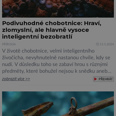
Podivuhodné chobotnice: Hraví,
zlomyslní, ale hlavně vysoce
inteligentní bezobratlí
PŘÍRODA
15.5.2024
V životě chobotnice, velmi inteligentního
živočicha, nevyhnutelně nastanou chvíle, kdy se
nudí. V důsledku toho se zabaví hrou s různými
předměty, které bohužel nejsou k snědku anebo
jízdou na medúzách. Také mohou nastat situace,
zobrazit více >>
PŘEHRÁT
kdy jsou podrážděné, a to pak samice střílejí
mušlemi po jiných chobotnicích, častěji však po
samcích. V mnoha ohledech jsou nám, lidem,
velmi podobné, a […]