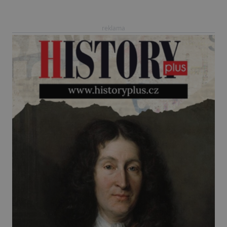
pohřbena v písku mělkého mořského dna. Až do
nedávné doby […]
reklama