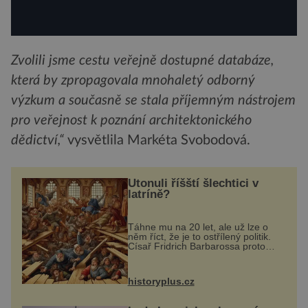
Zvolili jsme cestu veřejně dostupné databáze,
která by zpropagovala mnohaletý odborný
výzkum a současně se stala příjemným nástrojem
pro veřejnost k poznání architektonického
dědictví,“
vysvětlila Markéta Svobodová.
Utonuli říšští šlechtici v
latríně?
Táhne mu na 20 let, ale už lze o
něm říct, že je to ostřílený politik.
Císař Fridrich Barbarossa proto
posílá svého syna a dědice
Jindřicha VI. do Erfurtu, aby se stal
prostředníkem při řešení sporu m...
historyplus.cz