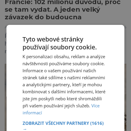
Francie: 102 milionů důvodů, proč
se tam vydat. A jeden velký
závazek do budoucna
ARCHITEKTURA
HISTORIE
OBJEVY
PŘÍRODA
7.3.2026
Říká se, že Francie má všechno. Hory i moře,
Tyto webové stránky
historii i kulturu, gastronomii a víno. Ale za
používají soubory cookie.
romantickým obrázkem stojí i tvrdá čísla. A ta
K personalizaci obsahu, reklam a analýze
jsou ohromující. Představte si zemi jako
návštěvnosti používáme soubory cookie.
obrovskou scénu. Každý rok na ni vstoupí sto
Informace o vašem používání našich
milionů lidí. Někteří hledají umění. Jiní
stránek také sdílíme s našimi reklamními
gastronomii. Další hory nebo moře. Francie si v
a analytickými partnery, kteří je mohou
roce 2025 […]
kombinovat s dalšími informacemi, které
jste jim poskytli nebo které shromáždili
při vašem používání jejich služeb.
Více
informací
ZOBRAZIT VŠECHNY PARTNERY
(1616)
→