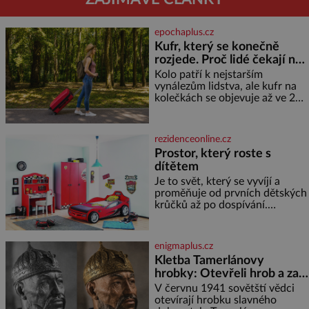
epochaplus.cz
Kufr, který se konečně
rozjede. Proč lidé čekají na
kolečka téměř pět tisíc let?
Kolo patří k nejstarším
vynálezům lidstva, ale kufr na
kolečkách se objevuje až ve 20.
století. Po tisíce let lidé vláčejí
těžká zavazadla v rukou, na
zádech nebo je nakládají na
rezidenceonline.cz
povozy. Stačí přitom jediný
Prostor, který roste s
nápad, připevnit ke kufru
dítětem
kolečka. Jenže právě ten nikdo
dlouho nedostane. Až jednou se
Je to svět, který se vyvíjí a
na letišti ozve věta, která změní
proměňuje od prvních dětských
krůčků až po dospívání.
Správně navržený pokoj
podporuje bezpečí, kreativitu,
soustředění i odpočinek a
enigmaplus.cz
reaguje na každou etapu života
Kletba Tamerlánovy
a specifické potřeby dítěte. Pro
hrobky: Otevřeli hrob a za
nejmenší je klíčová
dva dny začala invaze do
jednoduchost, měkkost a
V červnu 1941 sovětští vědci
bezpečí, proto by pokoj
SSSR. Náhoda, nebo
otevírají hrobku slavného