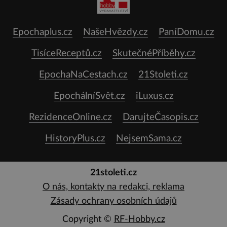
Epochaplus.cz
NašeHvězdy.cz
PaníDomu.cz
TisíceReceptů.cz
SkutečnéPříběhy.cz
EpochaNaCestach.cz
21Stoleti.cz
EpochálníSvět.cz
iLuxus.cz
RezidenceOnline.cz
DarujteČasopis.cz
HistoryPlus.cz
NejsemSama.cz
21stoleti.cz
O nás, kontakty na redakci, reklama
Zásady ochrany osobních údajů
Copyright ©
RF-Hobby.cz