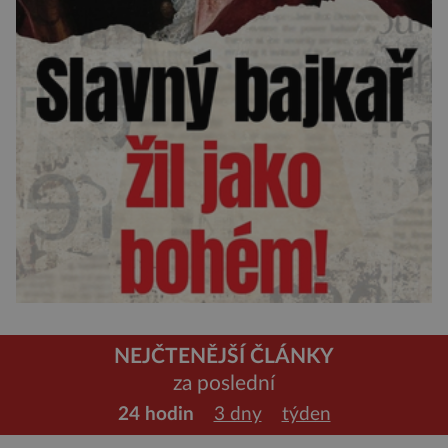
NEJČTENĚJŠÍ ČLÁNKY
za poslední
24 hodin
3 dny
týden