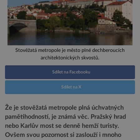
Stověžatá metropole je město plné dechberoucích
architektonických skvostů.
Sdílet na Facebooku
Sdílet na X
Že je stověžatá metropole plná úchvatných
pamětihodností, je známá věc. Pražský hrad
nebo Karlův most se denně hemží turisty.
Ovšem svou pozornost si zaslouží i mnoho