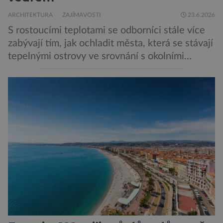
ARCHITEKTURA
ZAJÍMAVOSTI
23.6.2026
S rostoucími teplotami se odborníci stále více
zabývají tím, jak ochladit města, která se stávají
tepelnými ostrovy ve srovnání s okolními
předměstími a pro své obyvatele představují
během vln veder ohrožení na životě. Jak z nich
opět udělat oázy života? Většina velkých měst
se potýká s tmavými asfaltovými povrchy,
vozidly vypouštějícími výfukové plyny a
budovami, […]