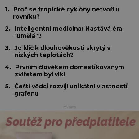
1.
Proč se tropické cyklóny netvoří u
rovníku?
2.
Inteligentní medicína: Nastává éra
"umělá"?
3.
Je klíč k dlouhověkosti skrytý v
nízkých teplotách?
4.
Prvním člověkem domestikovaným
zvířetem byl vlk!
5.
Čeští vědci rozvíjí unikátní vlastnosti
grafenu
reklama