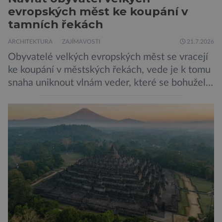
evropských měst ke koupání v
tamních řekách
ARCHITEKTURA
ZAJÍMAVOSTI
21.7.2026
Obyvatelé velkých evropských měst se vracejí
ke koupání v městských řekách, vede je k tomu
snaha uniknout vlnám veder, které se bohužel
stávají běžnou součástí letních dní nejen
Evropanů. Představitelé měst se snaží řeky
udržet vhodné ke koupání, což na řadě míst
není snadné… Až do začátku 20. století bylo
koupání v městských řekách běžnou […]