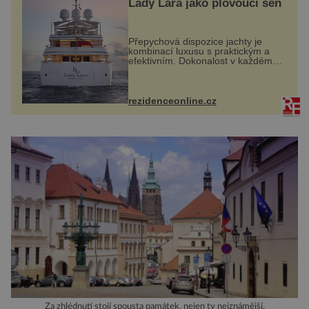
Lady Lara jako plovoucí sen
Přepychová dispozice jachty je
kombinací luxusu s praktickým a
efektivním. Dokonalost v každém
detailu představuje značka Fendi
Casa, kterou byly vybaveny její
paluby. Monacký přístav nabízí
každoročn...
rezidenceonline.cz
Za zhlédnutí stojí spousta památek, nejen ty nejznámější.