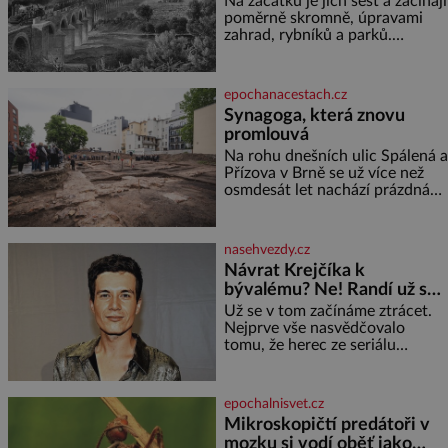
Na začátku je jich šest a začínají
kyselinu listovou. Ale
poměrně skromně, úpravami
zahrad, rybníků a parků.
Postupně si ale troufnou i na
stavbu železnic. Během 40 let
vybudují na území monarchie
epochanacestach.cz
třetinu všech tratí, tedy asi
Synagoga, která znovu
3500 kilometrů! Ohromně na
promlouvá
tom zbohatnou… Podnikavého
ducha zdědí bratři Kleinové po
Na rohu dnešních ulic Spálená a
otci Johannovi (1756–1835),
Přízova v Brně se už více než
který má malý statek na
osmdesát let nachází prázdná
Jesenicku
parcela. Jen málokdo z
kolemjdoucích tuší, že právě
zde stála jedna z největších
nasehvezdy.cz
synagog v českých zemích –
Návrat Krejčíka k
monumentální stavba, která
bývalému? Ne! Randí už s
byla po desetiletí symbolem
jiným!
sebevědomé a prosperující
Už se v tom začínáme ztrácet.
židovské komunity. Brněnská
Nejprve vše nasvědčovalo
Velká synagoga byla slavnostně
tomu, že herec ze seriálu
otevřena v roce
Kamarádi, Daniel Krejčík (32),
se po krachu manželství s
ředitelem školy Jiřím
epochalnisvet.cz
Vymětalem (43) vrátí ke svému
Mikroskopičtí predátoři v
bývalému p
mozku si vodí oběť jako