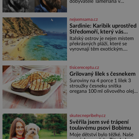
miminka měl působit především
dobyvatele Tamerlána v
varování?
klidně a útulně. Předškolní věk
uzbeckém Samarkandu. O dva
je
dny později nacistické Německo
zahajuje operaci Barbarossa a
nejsemsama.cz
napadá Sovětský svaz. Shoda
Sardinie: Karibik uprostřed
dat je
Středomoří, který vás
okouzlí
Italský ostrov je nejen místem
překrásných pláží, které se
vyrovnají těm exotickým.
Najdete na něm i spousty
zajímavostí k objevování.
Fascinující stará malebná
tisicereceptu.cz
městečka či třeba dechberoucí
Grilovaný lilek s česnekem
útesy. Druhý největší italský
Suroviny na 4 porce 1 lilek 3
ostrov o velikosti přibližně
stroužky česneku snítka
jedné třetiny České republiky
oregana 100 ml olivového oleje
vás ohromí nejen svými plážemi
sůl Postup Na mírně rozpálený
s bílým pískem jako v Karibiku,
gril nebo do grilovací hliníkové
ale i divokou krajinou, také
misky narovnejte nasucho
bohatou historií i
kolečka lilku.
luxusem.Zjistěte,
skutecnepribehy.cz
Svěřila jsem své trápení
toulavému psovi Bobimu
Moje dětství bylo těžké. Naše