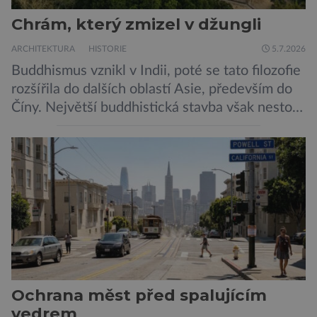
Chrám, který zmizel v džungli
ARCHITEKTURA
HISTORIE
5.7.2026
Buddhismus vznikl v Indii, poté se tato filozofie
rozšířila do dalších oblastí Asie, především do
Číny. Největší buddhistická stavba však nestojí
ani v Říši středu, ani v bývalé perle britského
impéria. Nalezneme jej na Jávě, exotickém
ostrově, který patří Indonésii Velkolepý chrám
zvaný Borobudur vznikl někdy kolem roku 800.
Historici odhadují, že práce na chrámu […]
Ochrana měst před spalujícím
vedrem