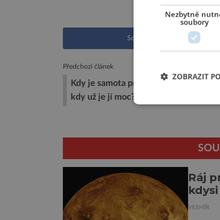
Nezbytně nutn
soubory
Sdílet na Facebooku
Předchozí článek
ZOBRAZIT P
Kdy je samota pro teenagery ještě zdr
kdy už je jí moc?
SOU
Ráj p
kdysi
VESMÍR