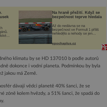
e.
Na hraně přežití. Když se
ousek
bezpečnost teprve hledala
Až do nedávna se na
ch
bezpečnost ve Formuli 1 příliš
gánů.
nehledělo a nehody se jen
dské
vršily. Řada pilotů to poznala na
án za
vlastní kůži, často s trvalými
epochaplus.cz
následky nebo bohužel i ztrátou
co když
života. Dnes nepochopiteln...
ám...
dného klimatu by se HD 137010 b podle autorů
padně dokonce i vodní planeta. Podmínkou by byla
než jakou má Země.
sfér dávají vědci planetě 40% šanci, že se
lné zóně kolem hvězdy, a 51% šanci, že spadá do
ny.