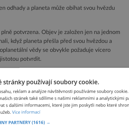
 jen odhady a planeta může obíhat svou hvězdu
 plně potvrzena. Objev je založen jen na jednom
ali, když planeta přešla před svou hvězdou a
exoplanetální vědy se obvykle požaduje vícero
istotou potvrdit.
lu pochází od amatérských vědců zapojených do
 stránky používají soubory cookie.
 tým odborníků z Austrálie, Británie, Dánska a
obsahu, reklam a analýze návštěvnosti používáme soubory cookie.
zoval.
ašich stránek také sdílíme s našimi reklamními a analytickými par
 s dalšími informacemi, které jste jim poskytli nebo které shro
služeb.
Více informací
HNY PARTNERY
(1616) →
PŘEHRÁT ČLÁNEK