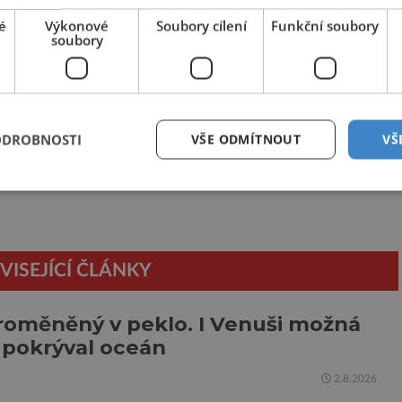
é
Výkonové
Soubory cílení
Funkční soubory
soubory
Sdílet na X
Další článek
ODROBNOSTI
VŠE ODMÍTNOUT
VŠ
avá – a
Artemis II: raketa je na rampě, start se blíží
VISEJÍCÍ ČLÁNKY
roměněný v peklo. I Venuši možná
 pokrýval oceán
2.8.2026