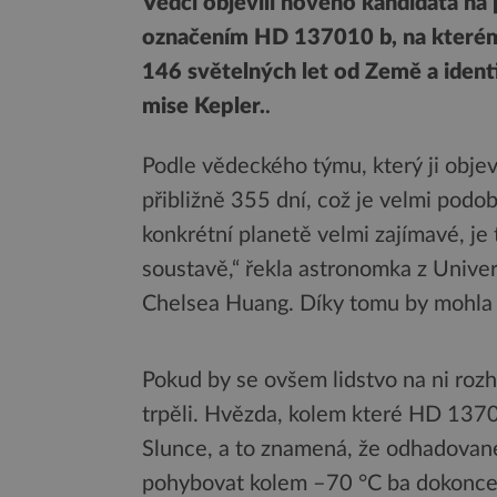
Vědci objevili nového kandidáta n
označením HD 137010 b, na kterém b
146 světelných let od Země a identi
mise Kepler.
.
Podle vědeckého týmu, který ji objev
přibližně 355 dní, což je velmi podo
konkrétní planetě velmi zajímavé, je t
soustavě,“ řekla astronomka z Unive
Chelsea Huang. Díky tomu by mohla 
Pokud by se ovšem lidstvo na ni rozh
trpěli. Hvězda, kolem které HD 1370
Slunce, a to znamená, že odhadované
pohybovat kolem –70 °C ba dokonce 