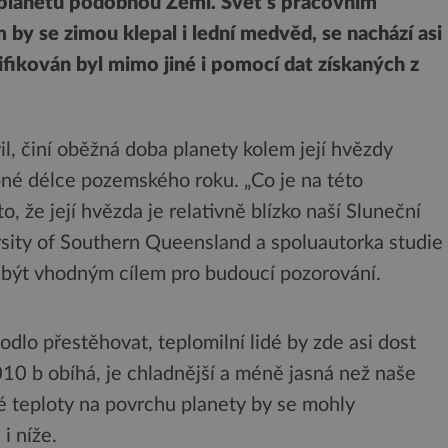
a planetu podobnou Zemi. Svět s pracovním
y se zimou klepal i lední medvěd, se nachází asi
fikován byl mimo jiné i pomocí dat získaných z
il, činí oběžná doba planety kolem její hvězdy
bné délce pozemského roku. „Co je na této
o, že její hvězda je relativně blízko naší Sluneční
rsity of Southern Queensland a spoluautorka studie
být vhodným cílem pro budoucí pozorování.
odlo přestěhovat, teplomilní lidé by zde asi dost
10 b obíhá, je chladnější a méně jasná než naše
 teploty na povrchu planety by se mohly
i níže.