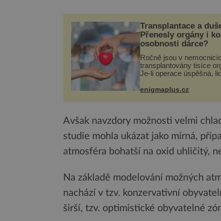
Transplantace a duš
Přenesly orgány i k
osobnosti dárce?
Ročně jsou v nemocnicí
transplantovány tisíce or
Je-li operace úspěšná, li
tělo přijme darovaný org
své a pacient může vést
enigmaplus.cz
plnohodnotný život. Ale 
při transplantaci nepřijím
Avšak navzdory možnosti velmi chla
studie mohla ukázat jako mírná, pří
atmosféra bohatší na oxid uhličitý, 
Na základě modelování možných atmo
nachází v tzv. konzervativní obyvate
širší, tzv. optimistické obyvatelné zó