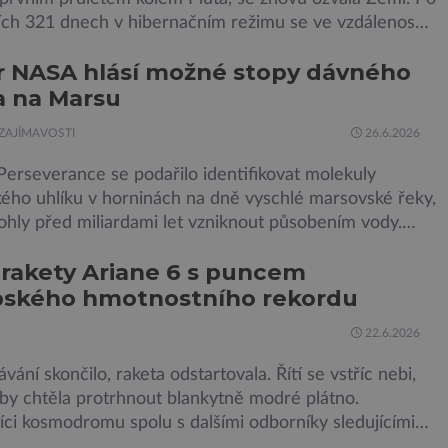
ích 321 dnech v hibernačním režimu se ve vzdálenosti
iardy kilometrů od Země probrala a podle NASA je ve
r NASA hlásí možné stopy dávného
 stavu. Nyní ji čeká další etapa její mise, jejíž ambicí je
a na Marsu
dosud nejpodrobnější […]
ZAJÍMAVOSTI
26.6.2026
erseverance se podařilo identifikovat molekuly
kého uhlíku v horninách na dně vyschlé marsovské řeky,
ohly před miliardami let vzniknout působením vody.
snad o dávném životě na planetě? Měření provedená
 rakety Ariane 6 s puncem
jem Sherloc, umístěném na roveru Perseverance,
pského hmotnostního rekordu
kovala organický uhlík v jílovcích z výchozů, což jsou
 podzemní lávové proudy vystupující na povrch, sopky
22.6.2026
vání skončilo, raketa odstartovala. Řítí se vstříc nebi,
by chtěla protrhnout blankytně modré plátno.
ci kosmodromu spolu s dalšími odborníky sledujícími
malu ani nedýchají. Vyjde všechno podle plánu, nebo se