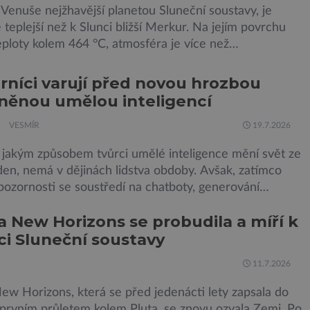
Venuše nejžhavější planetou Sluneční soustavy, je
teplejší než k Slunci bližší Merkur. Na jejím povrchu
eploty kolem 464 °C, atmosféra je více než
tkrát hustší než na Zemi a aby toho nebylo málo, z
e snáší kapky kyseliny sírové. Zkrátka, není to
níci varují před novou hrozbou
í, ve kterém by příčetný člověk chtěl strávit […]
něnou umělou inteligencí
VESMÍR
19.7.2026
 jakým způsobem tvůrci umělé inteligence mění svět ze
en, nemá v dějinách lidstva obdoby. Avšak, zatímco
pozornosti se soustředí na chatboty, generování
 nebo automatizaci práce, bezpečnostní experti
 New Horizons se probudila a míří k
ují na mnohem méně nápadné riziko. Podle některých
ci Sluneční soustavy
ků by už během příštích dvou let mohly pokročilé
 AI výrazně usnadnit kybernetické útoky […]
11.7.2026
ew Horizons, která se před jedenácti lety zapsala do
 prvním průletem kolem Pluta, se znovu ozvala Zemi. Po