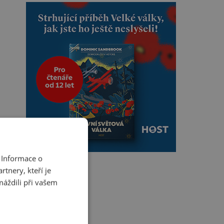
 Informace o
tnery, kteří je
máždili při vašem