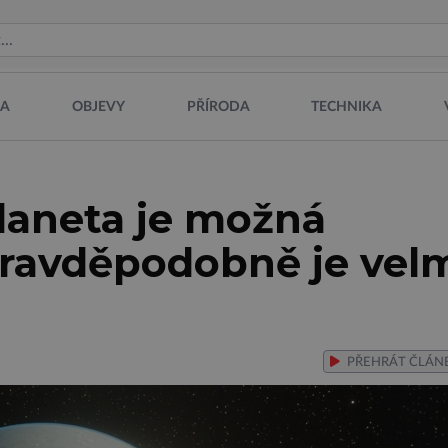
NA
OBJEVY
PŘÍRODA
TECHNIKA
laneta je možná
pravděpodobně je vel
PŘEHRÁT
ČLÁN