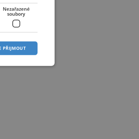
Nezařazené
soubory
E PŘIJMOUT