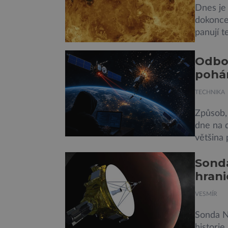
Dnes je 
dokonce 
panují t
devadesá
oblaků s
Odbor
prostřed
pohá
TECHNIKA
Způsob,
dne na d
většina 
obrázků
Sonda
upozorň
hrani
odborní
systémy
VESMÍR
Sonda N
historie