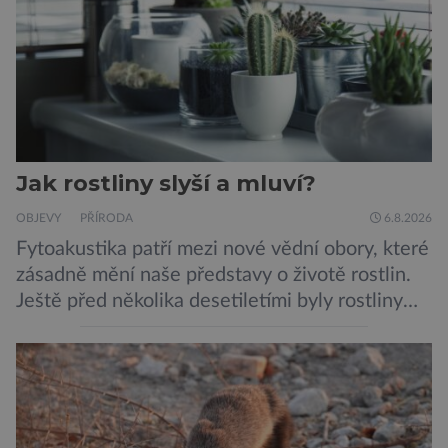
protilátka, nyní ji zřejmě vědci objevili, ovšem
její zdroj je […]
Jak rostliny slyší a mluví?
OBJEVY
PŘÍRODA
6.8.2026
Fytoakustika patří mezi nové vědní obory, které
zásadně mění naše představy o životě rostlin.
Ještě před několika desetiletími byly rostliny
považovány za tiché a pasivní organismy, které
pouze reagují na změny prostředí. Moderní
výzkum však ukazuje, že skutečnost je mnohem
zajímavější. Rostliny totiž dokážou své okolí
vnímat prostřednictvím mechanických podnětů