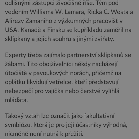
odlišnými zástupci živočišné říše. Tým pod
vedením Williama W. Lamara, Ricka C. Westa a
Alirezy Zamaniho z výzkumných pracovišť v
USA, Kanadě a Finsku se kupříkladu zaměřil na
sklípkany a jejich souhru s jinými zvířaty.
Experty třeba zajímalo partnerství sklípkanů se
žábami. Tito obojživelníci někdy nacházejí
útočiště v pavoukových norách, přičemž na
oplátku likvidují vetřelce, kteří představují
nebezpečí pro vajíčka nebo čerstvě vylíhlá
mláďata.
Takový vztah lze označit jako fakultativní
symbiózu, která je pro její účastníky výhodná,
nicméně není nutná k přežití.