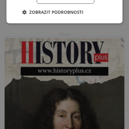
či hlavonožci. V dávném kambriu žil také
prazvláštní stonožce podobný tvor, který měl
ZOBRAZIT PODROBNOSTI
zárodky zbraní typických pro dnešní pavouky.
DALŠÍ ČLÁNKY ›
Pavouci, štíři či klíšťata jsou členovci patřící do
skupiny klepítkatců. Vyznačují se takzvanými
reklama
chelicerami, které u nich představují právě […]