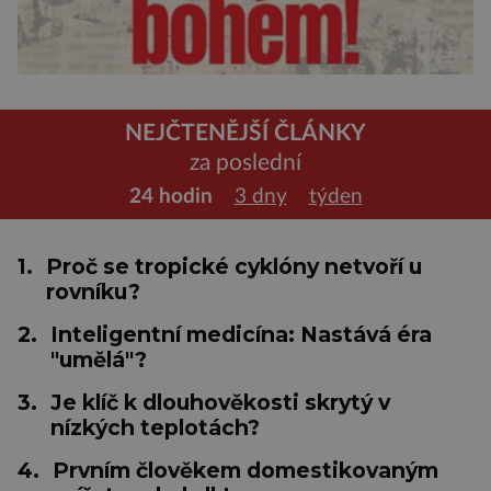
NEJČTENĚJŠÍ ČLÁNKY
za poslední
24 hodin
3 dny
týden
1.
Proč se tropické cyklóny netvoří u
rovníku?
2.
Inteligentní medicína: Nastává éra
"umělá"?
3.
Je klíč k dlouhověkosti skrytý v
nízkých teplotách?
4.
Prvním člověkem domestikovaným