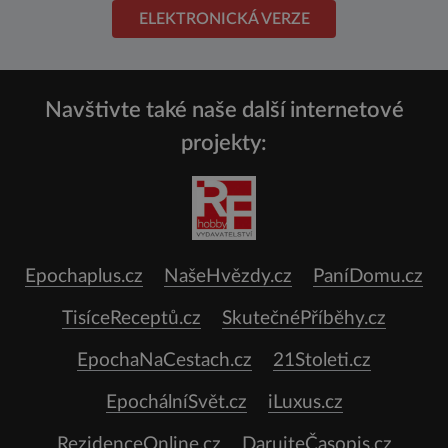
ELEKTRONICKÁ VERZE
Navštivte také naše další internetové
projekty:
Epochaplus.cz
NašeHvězdy.cz
PaníDomu.cz
TisíceReceptů.cz
SkutečnéPříběhy.cz
EpochaNaCestach.cz
21Stoleti.cz
EpochálníSvět.cz
iLuxus.cz
RezidenceOnline.cz
DarujteČasopis.cz