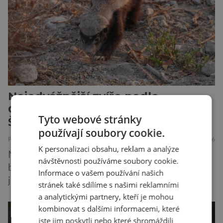
a samy také vydávají zvuky […]
Nejodvážnější zvíře podle
Guinnessovy knihy rekordů?
Tyto webové stránky
Šelmička s pruhem na hřbetě!
používají soubory cookie.
PŘÍRODA
5.8.2026
K personalizaci obsahu, reklam a analýze
Medojed kapský je lasicovitá šelma, kterou
návštěvnosti používáme soubory cookie.
bychom velikostí mohli přirovnat k českému
Informace o vašem používání našich
jezevci. Je extrémně nebojácná, ostatně bývá
stránek také sdílíme s našimi reklamními
označována za nejodvážnější zvíře vůbec. V
a analytickými partnery, kteří je mohou
této souvislosti je dokonce zapsána do
kombinovat s dalšími informacemi, které
Guinnessovy knihy rekordů. Navzdory svému
jste jim poskytli nebo které shromáždili