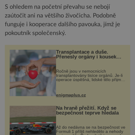
S ohledem na početní převahu se nebojí
zaútočit ani na většího živočicha. Podobně
funguje i kooperace dalšího pavouka, jímž je
pokoutník společenský.
Transplantace a duše.
Přenesly orgány i kousek
osobnosti dárce?
Ročně jsou v nemocnicích
transplantovány tisíce orgánů. Je-li
operace úspěšná, lidské tělo přijme
darovaný orgán za své a pacient
může vést plnohodnotný život. Ale
co když při transplantaci
enigmaplus.cz
nepřijímám...
Na hraně přežití. Když se
bezpečnost teprve hledala
Až do nedávna se na bezpečnost ve
Formuli 1 příliš nehledělo a nehody