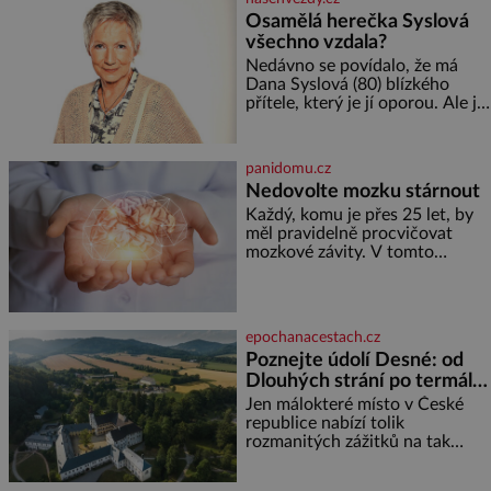
reaguje na každou etapu života
Osamělá herečka Syslová
a specifické potřeby dítěte. Pro
všechno vzdala?
nejmenší je klíčová
jednoduchost, měkkost a
Nedávno se povídalo, že má
bezpečí, proto by pokoj
Dana Syslová (80) blízkého
miminka měl působit především
přítele, který je jí oporou. Ale je
klidně a útulně. Předškolní věk
to ještě vůbec pravda? V
je
posledních dnech čím dál
častěji mluví o svém odchodu.
panidomu.cz
Dohnala ji snad samota? Půs
Nedovolte mozku stárnout
Každý, komu je přes 25 let, by
měl pravidelně procvičovat
mozkové závity. V tomto
období se totiž začíná
zhoršovat paměť. Možná máte
problém vzpomenout si na
jméno kolegy z práce. Nebo
epochanacestach.cz
marně v paměti lovíte název
Poznejte údolí Desné: od
knížky, kterou jste nedávno
Dlouhých strání po termální
přečetli. Je to opravdu tak, s
věkem jako kdyby se paměť
prameny
Jen málokteré místo v České
rozhodla stávkovat. Cvičte
republice nabízí tolik
rozmanitých zážitků na tak
malém území jako údolí řeky
Desné v srdci Jeseníků. Během