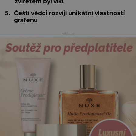
zvířetem byl vlk!
5.
Čeští vědci rozvíjí unikátní vlastnosti
grafenu
reklama