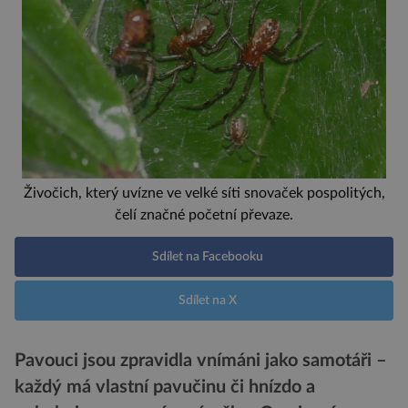
Živočich, který uvízne ve velké síti snovaček pospolitých,
čelí značné početní převaze.
Sdílet na Facebooku
Sdílet na X
Pavouci jsou zpravidla vnímáni jako samotáři –
každý má vlastní pavučinu či hnízdo a