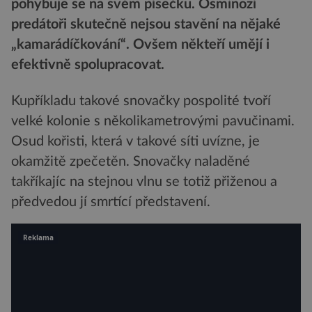
pohybuje se na svém písečku. Osminozí
predátoři skutečně nejsou stavění na nějaké
„kamarádíčkování“. Ovšem někteří umějí i
efektivně spolupracovat.
Kupříkladu takové snovačky pospolité tvoří
velké kolonie s několikametrovými pavučinami.
Osud kořisti, která v takové síti uvízne, je
okamžitě zpečetěn. Snovačky naladěné
takříkajíc na stejnou vlnu se totiž přiženou a
předvedou jí smrtící představení.
Reklama