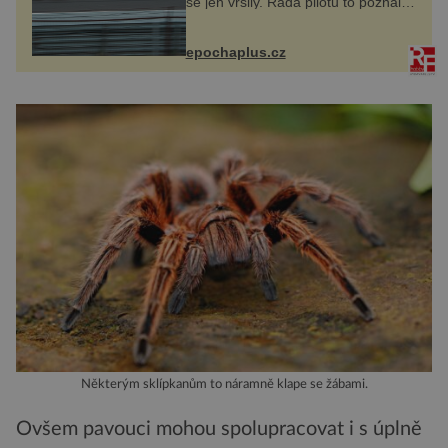
se jen vršily. Řada pilotů to poznala
na vlastní kůži, často s trvalými
následky nebo bohužel i ztrátou
života. Dnes nepochopiteln...
epochaplus.cz
Některým sklípkanům to náramně klape se žábami.
Ovšem pavouci mohou spolupracovat i s úplně