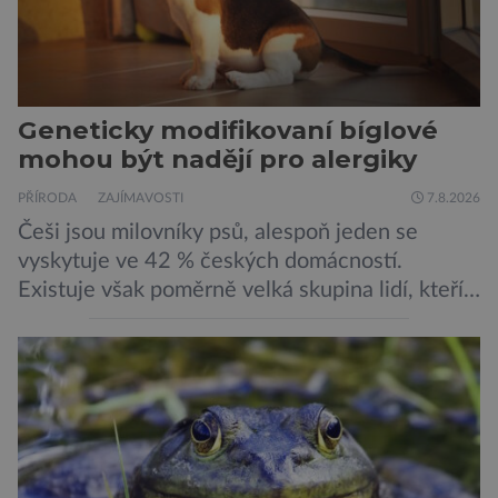
Geneticky modifikovaní bíglové
mohou být nadějí pro alergiky
PŘÍRODA
ZAJÍMAVOSTI
7.8.2026
Češi jsou milovníky psů, alespoň jeden se
vyskytuje ve 42 % českých domácností.
Existuje však poměrně velká skupina lidí, kteří
by si psa rádi pořídili, ale nemohou, protože
jsou alergičtí. Jejich imunitní systém
přecitlivěle reaguje na proteiny obsažené v
psích slinách, potu, moči a šupinkách kůže,
zachycených v srsti. Vědci nyní geneticky
upravili psy, aby […]