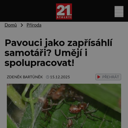
Domů
Příroda
Pavouci jako zapřísáhlí
samotáři? Umějí i
spolupracovat!
ZDENĚK BARTŮNĚK
15.12.2025
PŘEHRÁT