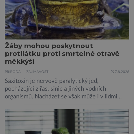
Žáby mohou poskytnout
protilátku proti smrtelné otravě
měkkýši
PŘÍRODA
ZAJÍMAVOSTI
7.8.2026
Saxitoxin je nervově paralytický jed,
pocházející z řas, sinic a jiných vodních
organismů. Nacházet se však může i v lidmi
konzumovaných mlžích, jako jsou ústřice nebo
slávky. K příznakům otravy patří paralýza
dýchacích cest, dojít však může až k udušení.
Dosud proti tomuto jedu neexistovala