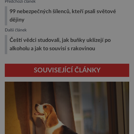
Předchozí článek
99 nebezpečných šílenců, kteří psali světové
dějiny
Další článek
Čeští vědci studovali, jak buňky uklízejí po
alkoholu a jak to souvisí s rakovinou
SOUVISEJÍCÍ ČLÁNKY