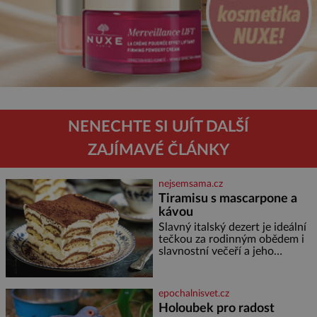
NENECHTE SI UJÍT DALŠÍ
ZAJÍMAVÉ ČLÁNKY
nejsemsama.cz
Tiramisu s mascarpone a
kávou
Slavný italský dezert je ideální
tečkou za rodinným obědem i
slavnostní večeří a jeho
příprava je jednodušší, než se
může zdát. Ingredience pro 4
osoby: 250 g mascarpone 3
epochalnisvet.cz
vejce 80 g cukru 200 g
Holoubek pro radost
cukrářských piškotů 250 ml