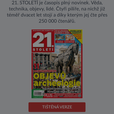
21. STOLETÍ je časopis plný novinek. Věda,
technika, objevy, lidé. Čtyři pilíře, na nichž již
téměř dvacet let stojí a díky kterým jej čte přes
250 000 čtenářů.
TIŠTĚNÁ VERZE