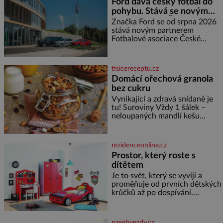
Ford dává český fotbal do
měďáky a štůčky látky. Zraněná
pohybu. Stává se novým
žena pár dní nato umírá. Je to
partnerem FAČR
muž nebývale krutý. Jeho činy
Značka Ford se od srpna 2026
budí hrůzu ještě dlouho po jeho
stává novým partnerem
smrti
Fotbalové asociace České
republiky. V rámci tříleté
spolupráce zajistí mobilitu
asociace, reprezentačních týmů
tisicereceptu.cz
i českého fotbalu v regionech.
Domácí ořechová granola
Partner
bez cukru
Vynikající a zdravá snídaně je
tu! Suroviny Vždy 1 šálek –
neloupaných mandlí kešu
ořechů vlašských ořechů
slunečnicových semínek
semínek dýně rozinek 3 šálky
rezidenceonline.cz
ovesných vloček 1 lžíce mlet
Prostor, který roste s
dítětem
Je to svět, který se vyvíjí a
proměňuje od prvních dětských
krůčků až po dospívání.
Správně navržený pokoj
podporuje bezpečí, kreativitu,
soustředění i odpočinek a
nasehvezdy.cz