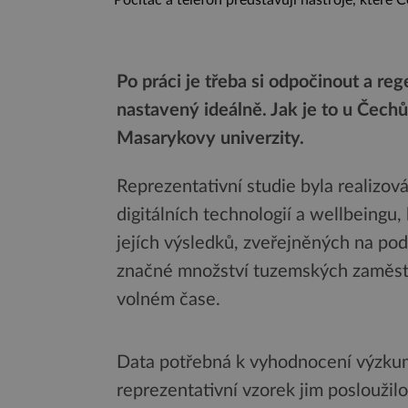
Počítač a telefon představují nástroje, které 
Po práci je třeba si odpočinout a re
nastavený ideálně. Jak je to u Čechů,
Masarykovy univerzity.
Reprezentativní studie byla realizov
digitálních technologií a wellbeingu,
jejích výsledků, zveřejněných na po
značné množství tuzemských zaměst
volném čase.
Data potřebná k vyhodnocení výzkumu
reprezentativní vzorek jim posloužil