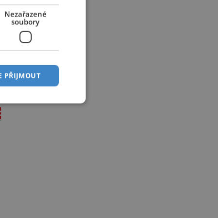
Nezařazené
soubory
E PŘIJMOUT