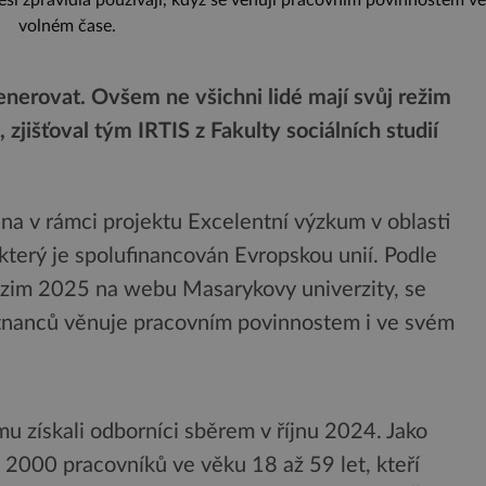
Češi zpravidla používají, když se věnují pracovním povinnostem ve
volném čase.
generovat. Ovšem ne všichni lidé mají svůj režim
 zjišťoval tým IRTIS z Fakulty sociálních studií
ána v rámci projektu Excelentní výzkum v oblasti
 který je spolufinancován Evropskou unií. Podle
dzim 2025 na webu Masarykovy univerzity, se
nanců věnuje pracovním povinnostem i ve svém
 získali odborníci sběrem v říjnu 2024. Jako
o 2000 pracovníků ve věku 18 až 59 let, kteří