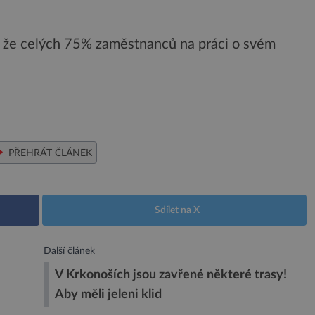
, že celých 75% zaměstnanců na práci o svém
PŘEHRÁT ČLÁNEK
Sdílet na X
Další článek
V Krkonoších jsou zavřené některé trasy!
Aby měli jeleni klid