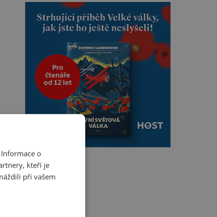
 Informace o
tnery, kteří je
máždili při vašem