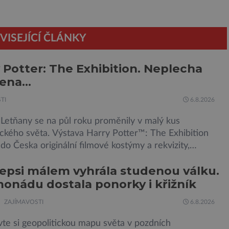
VISEJÍCÍ ČLÁNKY
 Potter: The Exhibition. Neplecha
jena…
TI
6.8.2026
 Letňany se na půl roku proměnily v malý kus
ckého světa. Výstava Harry Potter™: The Exhibition
 do Česka originální filmové kostýmy a rekvizity,
e, Hagridovu chýši i učebny, ve kterých si můžete
epsi málem vyhrála studenou válku.
ouzla na vlastní kůži. Nechte tedy mudlovské starosti
monádu dostala ponorky i křižník
veřmi. Neplecha byla zahájena. Dopis z Bradavic
ále nepřišel, ale […]
ZAJÍMAVOSTI
6.8.2026
te si geopolitickou mapu světa v pozdních