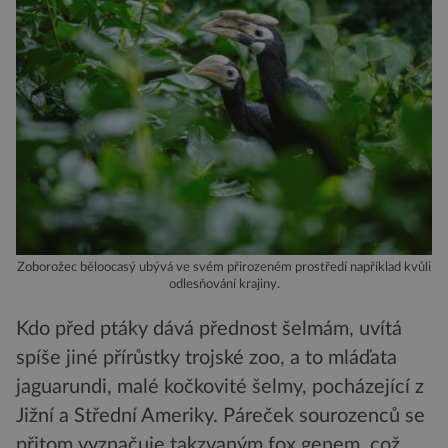
Zoborožec běloocasý ubývá ve svém přirozeném prostředí například kvůli
odlesňování krajiny.
Kdo před ptáky dává přednost šelmám, uvítá
spíše jiné přírůstky trojské zoo, a to mláďata
jaguarundi, malé kočkovité šelmy, pocházející z
Jižní a Střední Ameriky. Páreček sourozenců se
přitom vyznačuje takzvaným fox genem, což