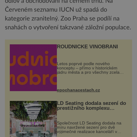
odlov a obchodování na černém trhu. Na
Červeném seznamu IUCN už spadá do
kategorie zranitelný. Zoo Praha se podílí na
snahách o vytvoření takzvané záložní populace.
ROUDNICKÉ VINOBRANÍ
Letos poprvé podle nového
konceptu – přímo v historickém
jádru města a pro všechny zcela
zdarma. Hlavní program se
odehraje na Karlově a Husově
náměstí. Návštěvníci se mohou těšit
na víno, burčák, pes...
epochanacestach.cz
LD Seating dodala sezení do
prestižního komplexu
MediaCityUK v Salfordu
Společnost LD Seating dodala na
míru navržené sezení pro dvě
výjimečné realizace kanceláří v
areálu MediaCityUK v anglickém