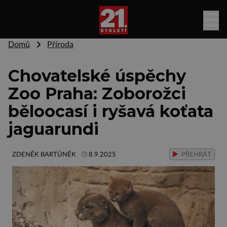
Domů
Příroda
Chovatelské úspěchy
Zoo Praha: Zoborožci
běloocasí i ryšavá koťata
jaguarundi
ZDENĚK BARTŮNĚK
8.9.2025
PŘEHRÁT