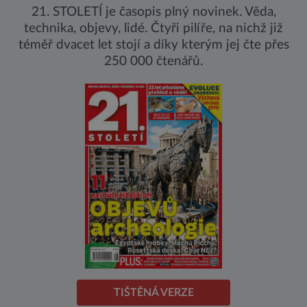
21. STOLETÍ je časopis plný novinek. Věda,
technika, objevy, lidé. Čtyři pilíře, na nichž již
téměř dvacet let stojí a díky kterým jej čte přes
250 000 čtenářů.
TIŠTĚNÁ VERZE