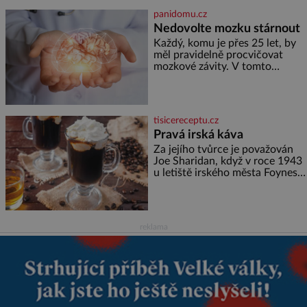
ale doprovázena ohromným
panidomu.cz
dědictvím
Nedovolte mozku stárnout
Každý, komu je přes 25 let, by
měl pravidelně procvičovat
mozkové závity. V tomto
období se totiž začíná
zhoršovat paměť. Možná máte
problém vzpomenout si na
jméno kolegy z práce. Nebo
tisicereceptu.cz
marně v paměti lovíte název
Pravá irská káva
knížky, kterou jste nedávno
přečetli. Je to opravdu tak, s
Za jejího tvůrce je považován
věkem jako kdyby se paměť
Joe Sharidan, když v roce 1943
rozhodla stávkovat. Cvičte
u letiště irského města Foynes
obsluhoval Američany, kteří
kvůli špatnému počasí nemohli
pokračovat v cestě. Povzbudil
je tehdy kávou,
reklama