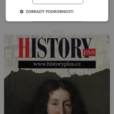
označována za nejodvážnější zvíře vůbec. V
této souvislosti je dokonce zapsána do
ZOBRAZIT PODROBNOSTI
Guinnessovy knihy rekordů. Navzdory svému
DALŠÍ ČLÁNKY ›
názvu nežije pouze v jižní Africe, ale domovem
je mu valná část černého kontinentu a
reklama
vyskytuje se rovněž v oblastech […]