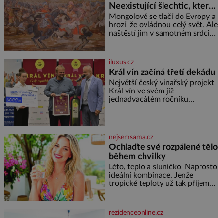
Neexistující šlechtic, který
z Moravy vyžene Mongoly
Mongolové se tlačí do Evropy a
hrozí, že ovládnou celý svět. Ale
naštěstí jim v samotném srdci
Evropy stojí v cestě malé, ale
silné království, které dokáže
dobyvatelské hordy zastavit. Co
iluxus.cz
nedokáže žádná z asijských říší,
Král vín začíná třetí dekádu
co nedokážou Němci – to
Největší český vinařský projekt
dokáže český král. Nebo že by
Král vín ve svém již
ne? Mongolové od roku 1223
jednadvacátém ročníku
postupují podél Kaspického a
představil nejlepší domácí vína.
Azovského moře,
Ta vybírala odborná porota z
celkem 1260 vzorků od 157
vinařů. Král vín, který se – i pře
nejsemsama.cz
Ochlaďte své rozpálené tělo
během chvilky
Léto, teplo a sluníčko. Naprosto
ideální kombinace. Jenže
tropické teploty už tak příjemné
nejsou. Víte, jakými potravinami
se můžete rychle ochladit? K
dyž se nám tropy zaryjí pod
rezidenceonline.cz
kůži, hledáme úlevu v bazénu