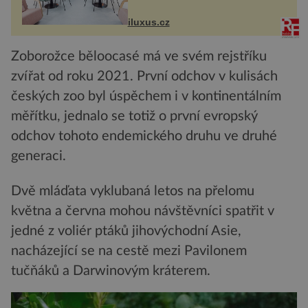
Salfordu – konkrétně do budov Blue
Tower a Orange Tower. Komplex
iluxus.cz
budov Media...
Zoborožce běloocasé má ve svém rejstříku
zvířat od roku 2021. První odchov v kulisách
českých zoo byl úspěchem i v kontinentálním
měřítku, jednalo se totiž o první evropský
odchov tohoto endemického druhu ve druhé
generaci.
Dvě mláďata vyklubaná letos na přelomu
května a června mohou návštěvníci spatřit v
jedné z voliér ptáků jihovýchodní Asie,
nacházející se na cestě mezi Pavilonem
tučňáků a Darwinovým kráterem.