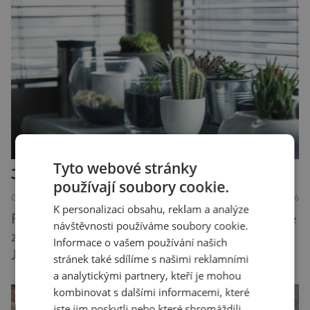
dýchacích cest, dojít však může až k udušení.
Dosud proti tomuto jedu neexistovala
protilátka, nyní ji zřejmě vědci objevili, ovšem
její zdroj je […]
Tyto webové stránky
Jak rostliny slyší a mluví?
používají soubory cookie.
OBJEVY
PŘÍRODA
6.8.2026
K personalizaci obsahu, reklam a analýze
Fytoakustika patří mezi nové vědní obory, které
návštěvnosti používáme soubory cookie.
zásadně mění naše představy o životě rostlin.
Informace o vašem používání našich
Ještě před několika desetiletími byly rostliny
stránek také sdílíme s našimi reklamními
považovány za tiché a pasivní organismy, které
a analytickými partnery, kteří je mohou
pouze reagují na změny prostředí. Moderní
kombinovat s dalšími informacemi, které
jste jim poskytli nebo které shromáždili
výzkum však ukazuje, že skutečnost je mnohem