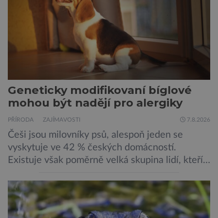
Stanfordovy univerzity a Arc Institute […]
Geneticky modifikovaní bíglové
mohou být nadějí pro alergiky
PŘÍRODA
ZAJÍMAVOSTI
7.8.2026
Češi jsou milovníky psů, alespoň jeden se
vyskytuje ve 42 % českých domácností.
Existuje však poměrně velká skupina lidí, kteří
by si psa rádi pořídili, ale nemohou, protože
jsou alergičtí. Jejich imunitní systém
přecitlivěle reaguje na proteiny obsažené v
psích slinách, potu, moči a šupinkách kůže,