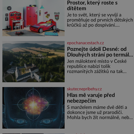
Prostor, který roste s
nebo pomocí klimatizace. Jenže
dítětem
ne vždycky můžeme být v jejich
blízkosti. Nemusíte však zoufat.
Je to svět, který se vyvíjí a
Pokud budete mít promyšlený
proměňuje od prvních dětských
jídelníček, žadné pařáky si na
krůčků až po dospívání.
vás
Správně navržený pokoj
podporuje bezpečí, kreativitu,
soustředění i odpočinek a
epochanacestach.cz
reaguje na každou etapu života
Poznejte údolí Desné: od
a specifické potřeby dítěte. Pro
Dlouhých strání po termální
nejmenší je klíčová
prameny
jednoduchost, měkkost a
Jen málokteré místo v České
bezpečí, proto by pokoj
republice nabízí tolik
miminka měl působit především
rozmanitých zážitků na tak
klidně a útulně. Předškolní věk
malém území jako údolí řeky
je
Desné v srdci Jeseníků. Během
jediného dne můžete
skutecnepribehy.cz
nahlédnout do útrob jedné z
Hlas mě varuje před
nejvýznamnějších vodních
nebezpečím
elektráren v Evropě, vydat se na
horské hřebeny, projet se na
S manželem máme dvě děti a
koloběžce a den zakončit
dokonce jsme už prarodiči.
poznáváním památek ve
Mohla bych žít normálně, nebýt
Velkých Losinách nebo v
jedné zásadní změny, která mi
termálním
nabourala mysl. Živím se jako
mzdová účetní a konec měsíce