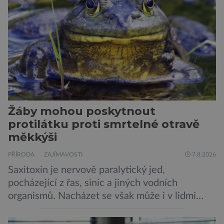
zachycených v srsti. Vědci nyní geneticky
upravili psy, aby […]
Žáby mohou poskytnout
protilátku proti smrtelné otravě
měkkýši
PŘÍRODA
ZAJÍMAVOSTI
7.8.2026
Saxitoxin je nervově paralytický jed,
pocházející z řas, sinic a jiných vodních
organismů. Nacházet se však může i v lidmi
konzumovaných mlžích, jako jsou ústřice nebo
slávky. K příznakům otravy patří paralýza