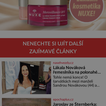
NENECHTE SI UJÍT DALŠÍ
ZAJÍMAVÉ ČLÁNKY
nasehvezdy.cz
Lákala Nováková
řemeslníka na polonahé
tělo!
Tohle nemá konce! O
šarvátkách mezi manželi
Sandrou Novákovou (44) a
Vojtěchem Moravcem (39) se
toho napsalo už hodně. Ale kdo
by doufal, že horká zem u
epochaplus.cz
herečky ze seriálu Ulice a
Jaroslav ze Šternberka:
režiséra vychladne,