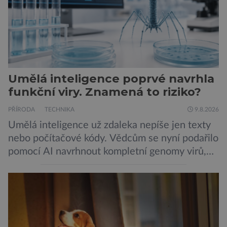
Umělá inteligence poprvé navrhla
funkční viry. Znamená to riziko?
PŘÍRODA
TECHNIKA
9.8.2026
Umělá inteligence už zdaleka nepíše jen texty
nebo počítačové kódy. Vědcům se nyní podařilo
pomocí AI navrhnout kompletní genomy virů,
které následně v laboratoři skutečně ožily.
Takový postup není samoúčelný, protože by
mohl pomoci v boji proti bakteriím odolným
vůči antibiotikům, současně však otevírá nové
otázky biologické bezpečnosti. Výzkumníci ze