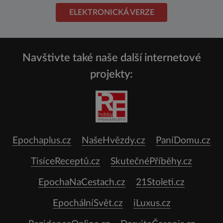
ELEKTRONICKÁ VERZE
Navštivte také naše další internetové
projekty:
Epochaplus.cz
NašeHvězdy.cz
PaníDomu.cz
TisíceReceptů.cz
SkutečnéPříběhy.cz
EpochaNaCestach.cz
21Stoleti.cz
EpochálníSvět.cz
iLuxus.cz