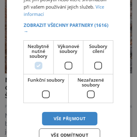
při vašem používání jejich služeb.
Více
zajímavější. Rostliny totiž dokážou své okolí
informací
vnímat prostřednictvím mechanických podnětů
a samy také vydávají zvuky […]
ZOBRAZIT VŠECHNY PARTNERY
(1616)
→
Nezbytně
Výkonové
Soubory
nutné
soubory
cílení
soubory
Nejodvážnější zvíře podle
Funkční soubory
Nezařazené
soubory
Guinnessovy knihy rekordů?
Šelmička s pruhem na hřbetě!
PŘÍRODA
5.8.2026
Medojed kapský je lasicovitá šelma, kterou
VŠE PŘIJMOUT
bychom velikostí mohli přirovnat k českému
jezevci. Je extrémně nebojácná, ostatně bývá
VŠE ODMÍTNOUT