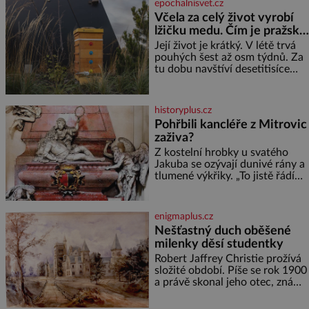
epochalnisvet.cz
je pro mě vždy velice psychicky
Včela za celý život vyrobí
náročným obdobím. Od té
lžičku medu. Čím je pražský
chvíle, co máme vnoučata, mi
med ze střech tak ceněný?
dcera čím dál častěji volá o
Její život je krátký. V létě trvá
pomoc, co se hlídání týče. Dalo
pouhých šest až osm týdnů. Za
by se
tu dobu navštíví desetitisíce
květů, nalétá stovky kilometrů a
vyrobí přibližně devět gramů
medu – zhruba jednu čajovou
historyplus.cz
lžičku. Sama o sobě se může
Pohřbili kancléře z Mitrovic
zdát bezvýznamná. Teprve když
zaživa?
se spojí s dalšími desítkami tisíc
příslušnic svého včelstva,
Z kostelní hrobky u svatého
vznikne jeden z
Jakuba se ozývají dunivé rány a
nejdokonalejších organismů
tlumené výkřiky. „To jistě řádí
duch,“ myslí si pověrčiví lidé.
Ani za dvě kopy grošů by se
nikdo neodvážil podzemní
enigmaplus.cz
hrobku otevřít a její poklop tak
Nešťastný duch oběšené
raději jen skrápí svěcenou
milenky děsí studentky
vodou. Za několik dní divné
burácení skutečně ustane. Když
Robert Jaffrey Christie prožívá
o mnoho let později hrobku
složité období. Píše se rok 1900
a právě skonal jeho otec, známý
továrník William Mellis Christie
(1829–1900). Smutná událost je