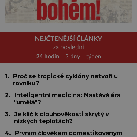
NEJČTENĚJŠÍ ČLÁNKY
za poslední
24 hodin
3 dny
týden
1.
Proč se tropické cyklóny netvoří u
rovníku?
2.
Inteligentní medicína: Nastává éra
"umělá"?
3.
Je klíč k dlouhověkosti skrytý v
nízkých teplotách?
4.
Prvním člověkem domestikovaným