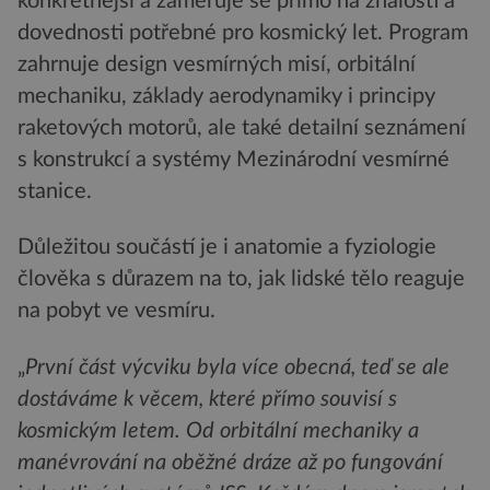
konkrétnější a zaměřuje se přímo na znalosti a
dovednosti potřebné pro kosmický let. Program
zahrnuje design vesmírných misí, orbitální
mechaniku, základy aerodynamiky i principy
raketových motorů, ale také detailní seznámení
s konstrukcí a systémy Mezinárodní vesmírné
stanice.
Důležitou součástí je i anatomie a fyziologie
člověka s důrazem na to, jak lidské tělo reaguje
na pobyt ve vesmíru.
„
První část výcviku byla více obecná, teď se ale
dostáváme k věcem, které přímo souvisí s
kosmickým letem. Od orbitální mechaniky a
manévrování na oběžné dráze až po fungování