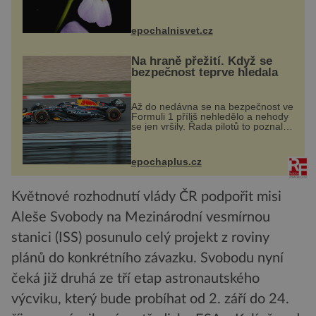
dvakrát. Přesně to se občas v
přírodě stane – a podle nového
výzkumu to může být pro druhy
epochalnisvet.cz
vstupenka...
Na hraně přežití. Když se
bezpečnost teprve hledala
Až do nedávna se na bezpečnost ve
Formuli 1 příliš nehledělo a nehody
se jen vršily. Řada pilotů to poznala
na vlastní kůži, často s trvalými
následky nebo bohužel i ztrátou
života. Dnes nepochopiteln...
epochaplus.cz
Květnové rozhodnutí vlády ČR podpořit misi
Aleše Svobody na Mezinárodní vesmírnou
stanici (ISS) posunulo celý projekt z roviny
plánů do konkrétního závazku. Svobodu nyní
čeká již druhá ze tří etap astronautského
výcviku, který bude probíhat od 2. září do 24.