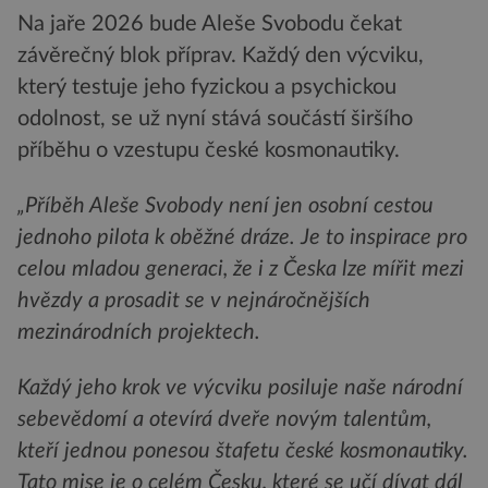
Na jaře 2026 bude Aleše Svobodu čekat
závěrečný blok příprav. Každý den výcviku,
který testuje jeho fyzickou a psychickou
odolnost, se už nyní stává součástí širšího
příběhu o vzestupu české kosmonautiky.
„Příběh Aleše Svobody není jen osobní cestou
jednoho pilota k oběžné dráze. Je to inspirace pro
celou mladou generaci, že i z Česka lze mířit mezi
hvězdy a prosadit se v nejnáročnějších
mezinárodních projektech.
Každý jeho krok ve výcviku posiluje naše národní
sebevědomí a otevírá dveře novým talentům,
kteří jednou ponesou štafetu české kosmonautiky.
Tato mise je o celém Česku, které se učí dívat dál