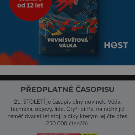
PŘEDPLATNÉ ČASOPISU
21. STOLETÍ je časopis plný novinek. Věda,
technika, objevy, lidé. Čtyři pilíře, na nichž již
téměř dvacet let stojí a díky kterým jej čte přes
250 000 čtenářů.