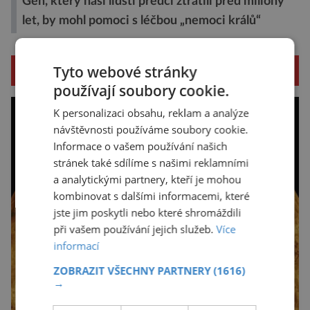
Gen, který naši lidští předci ztratili před miliony
let, by mohl pomoci s léčbou „nemoci králů“
Tyto webové stránky
SOUVISEJÍCÍ ČLÁNKY
používají soubory cookie.
K personalizaci obsahu, reklam a analýze
návštěvnosti používáme soubory cookie.
Informace o vašem používání našich
stránek také sdílíme s našimi reklamními
a analytickými partnery, kteří je mohou
kombinovat s dalšími informacemi, které
jste jim poskytli nebo které shromáždili
při vašem používání jejich služeb.
Více
informací
ZOBRAZIT VŠECHNY PARTNERY
(1616)
→