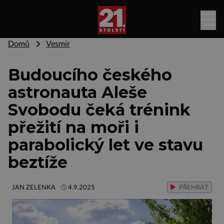
Domů
Vesmír
Budoucího českého
astronauta Aleše
Svobodu čeká trénink
přežití na moři i
parabolický let ve stavu
beztíže
JAN ZELENKA
4.9.2025
PŘEHRÁT