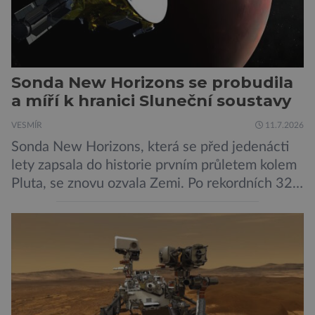
Sonda New Horizons se probudila
a míří k hranici Sluneční soustavy
VESMÍR
11.7.2026
Sonda New Horizons, která se před jedenácti
lety zapsala do historie prvním průletem kolem
Pluta, se znovu ozvala Zemi. Po rekordních 321
dnech v hibernačním režimu se ve vzdálenosti
9,5 miliardy kilometrů od Země probrala a
podle NASA je ve výtečném stavu. Nyní ji čeká
další etapa její mise, jejíž ambicí je přinést
dosud nejpodrobnější […]