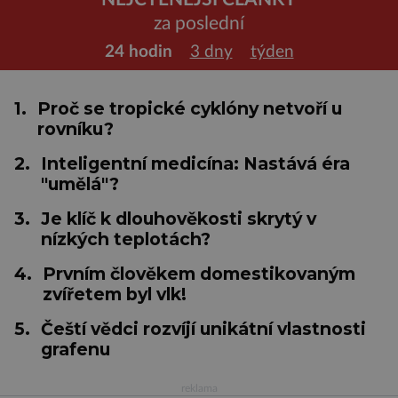
za poslední
24 hodin
3 dny
týden
1.
Proč se tropické cyklóny netvoří u
rovníku?
2.
Inteligentní medicína: Nastává éra
"umělá"?
3.
Je klíč k dlouhověkosti skrytý v
nízkých teplotách?
4.
Prvním člověkem domestikovaným
zvířetem byl vlk!
5.
Čeští vědci rozvíjí unikátní vlastnosti
grafenu
reklama