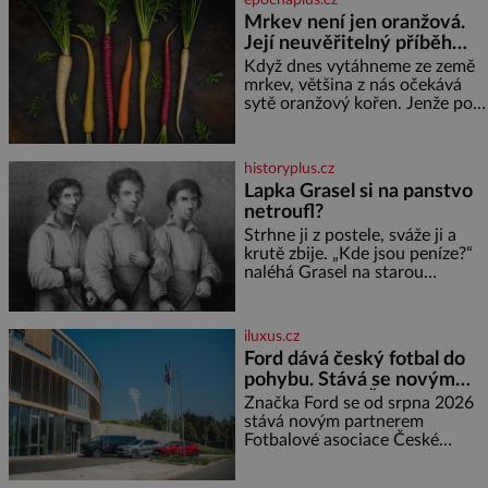
se o nenáročného klidného
Mrkev není jen oranžová.
ptáčka, který většinu dne jen
Její neuvěřitelný příběh
posedává. Hodně času tráví na
zemi, kde sbírá zbytky semínek
začíná fialovou barvou
Když dnes vytáhneme ze země
Jeho domovinou je prakticky
mrkev, většina z nás očekává
celá Austrálie s výjimkou
sytě oranžový kořen. Jenže po
pobřežní oblasti.
většinu své historie je mrkev
všechno možné, jen ne
oranžová. Je fialová, žlutá, bílá,
historyplus.cz
někdy dokonce téměř černá. Až
Lapka Grasel si na panstvo
díky stovkám let pečlivého
netroufl?
šlechtění se z ní stává zelenina,
bez které si českou zahradu ani
Strhne ji z postele, sváže ji a
nedokážeme představit. Její
krutě zbije. „Kde jsou peníze?“
příběh je
naléhá Grasel na starou
švadlenku. Když mu to
neprozradí – ostatně ani
nemůže, protože žádné nemá,
iluxus.cz
spokojí se lupič s několika
Ford dává český fotbal do
měďáky a štůčky látky. Zraněná
pohybu. Stává se novým
žena pár dní nato umírá. Je to
partnerem FAČR
muž nebývale krutý. Jeho činy
Značka Ford se od srpna 2026
budí hrůzu ještě dlouho po jeho
stává novým partnerem
smrti
Fotbalové asociace České
republiky. V rámci tříleté
spolupráce zajistí mobilitu