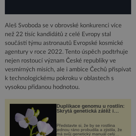
Aleš Svoboda se v obrovské konkurenci více
než 22 tisíc kandidátů z celé Evropy stal
součástí týmu astronautů Evropské kosmické
agentury v roce 2022. Tento úspěch podtrhuje
nejen rostoucí význam České republiky ve
vesmírných misích, ale i ambice Čechů přispívat
k technologickému pokroku v oblastech s
vysokou přidanou hodnotou.
Duplikace genomu u rostlin:
Skrytá genetická zátěž i
evoluční výhoda
Představte si, že by se rostlina
jednou ráno probudila a zjistila, že
má svůj genetický manuál celý