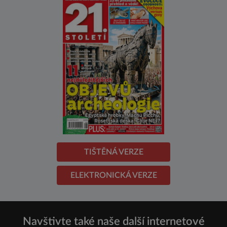
TIŠTĚNÁ VERZE
ELEKTRONICKÁ VERZE
Navštivte také naše další internetové