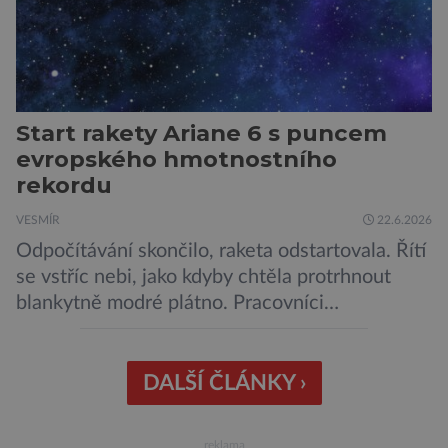
Start rakety Ariane 6 s puncem
evropského hmotnostního
rekordu
VESMÍR
22.6.2026
Odpočítávání skončilo, raketa odstartovala. Řítí
se vstříc nebi, jako kdyby chtěla protrhnout
blankytně modré plátno. Pracovníci
kosmodromu spolu s dalšími odborníky
sledujícími start pomalu ani nedýchají. Vyjde
všechno podle plánu, nebo se něco pokazí?
DALŠÍ ČLÁNKY ›
Ariane 6 – tak se nazývá systém nosných raket
Evropské kosmické agentury (ESA), který má
reklama