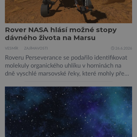
Rover NASA hlásí možné stopy
dávného života na Marsu
VESMÍR
ZAJÍMAVOSTI
26.6.2026
Roveru Perseverance se podařilo identifikovat
molekuly organického uhlíku v horninách na
dně vyschlé marsovské řeky, které mohly před
miliardami let vzniknout působením vody.
Svědčí snad o dávném životě na planetě?
Měření provedená přístrojem Sherloc,
umístěném na roveru Perseverance,
identifikovala organický uhlík v jílovcích z
výchozů, což jsou vyhaslé podzemní lávové
proudy vystupující na povrch, sopky […]