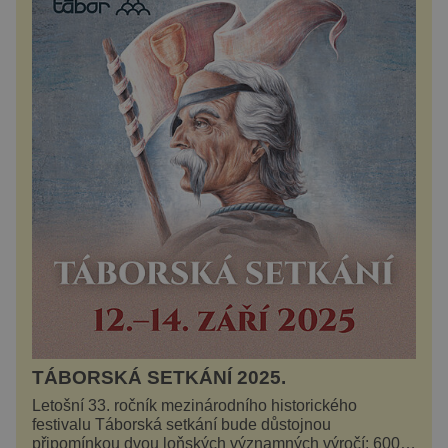
TÁBORSKÁ SETKÁNÍ 2025.
Letošní 33. ročník mezinárodního historického
festivalu Táborská setkání bude důstojnou
připomínkou dvou loňských významných výročí: 600