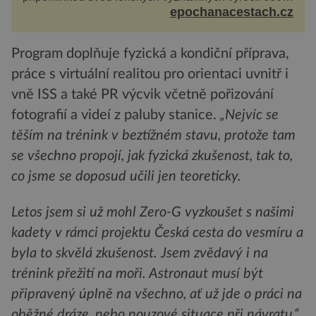
let od úmrtí nikdy v poli neporaženého hejtmana Jana
epochanacestach.cz
Žižky z Tr...
Program doplňuje fyzická a kondiční příprava,
práce s virtuální realitou pro orientaci uvnitř i
vně ISS a také PR výcvik včetně pořizování
fotografií a videí z paluby stanice.
„Nejvíc se
těším na trénink v beztížném stavu, protože tam
se všechno propojí, jak fyzická zkušenost, tak to,
co jsme se doposud učili jen teoreticky.
Letos jsem si už mohl Zero-G vyzkoušet s našimi
kadety v rámci projektu Česká cesta do vesmíru a
byla to skvělá zkušenost. Jsem zvědavý i na
trénink přežití na moři. Astronaut musí být
připravený úplně na všechno, ať už jde o práci na
oběžné dráze, nebo nouzové situace při návratu,“