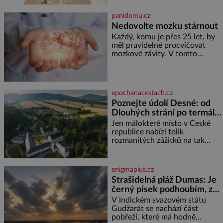
je
posledních dnech čím dál
častěji mluví o svém odchodu.
panidomu.cz
Dohnala ji snad samota? Půs
Nedovolte mozku stárnout
Každý, komu je přes 25 let, by
měl pravidelně procvičovat
mozkové závity. V tomto
období se totiž začíná
zhoršovat paměť. Možná máte
problém vzpomenout si na
jméno kolegy z práce. Nebo
epochanacestach.cz
marně v paměti lovíte název
Poznejte údolí Desné: od
knížky, kterou jste nedávno
Dlouhých strání po termální
přečetli. Je to opravdu tak, s
věkem jako kdyby se paměť
prameny
Jen málokteré místo v České
rozhodla stávkovat. Cvičte
republice nabízí tolik
rozmanitých zážitků na tak
malém území jako údolí řeky
Desné v srdci Jeseníků. Během
jediného dne můžete
enigmaplus.cz
nahlédnout do útrob jedné z
Strašidelná pláž Dumas: Je
nejvýznamnějších vodních
černý písek podhoubím, ze
elektráren v Evropě, vydat se na
kterého roste zlo?
horské hřebeny, projet se na
V indickém svazovém státu
koloběžce a den zakončit
Gudžarát se nachází část
poznáváním památek ve
pobřeží, které má hodně