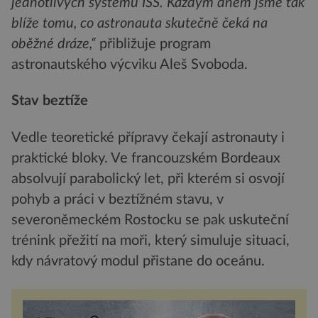
jednotlivých systémů ISS. Každým dnem jsme tak
blíže tomu, co astronauta skutečně čeká na
oběžné dráze,“
přibližuje program
astronautského výcviku Aleš Svoboda.
Stav beztíže
Vedle teoretické přípravy čekají astronauty i
praktické bloky. Ve francouzském Bordeaux
absolvují parabolický let, při kterém si osvojí
pohyb a práci v beztížném stavu, v
severoněmeckém Rostocku se pak uskuteční
trénink přežití na moři, který simuluje situaci,
kdy návratový modul přistane do oceánu.