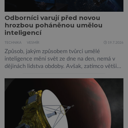
Odborníci varují před novou
hrozbou poháněnou umělou
inteligencí
TECHNIKA
VESMÍR
19.7.2026
Způsob, jakým způsobem tvůrci umělé
inteligence mění svět ze dne na den, nemá v
dějinách lidstva obdoby. Avšak, zatímco většina
pozornosti se soustředí na chatboty,
generování obrázků nebo automatizaci práce,
bezpečnostní experti upozorňují na mnohem
méně nápadné riziko. Podle některých
odborníků by už během příštích dvou let mohly
pokročilé systémy AI výrazně usnadnit
kybernetické útoky […]