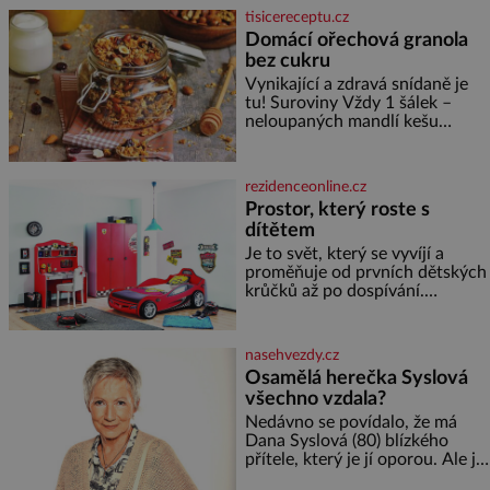
asociace, reprezentačních týmů
tisicereceptu.cz
i českého fotbalu v regionech.
Domácí ořechová granola
Partner
bez cukru
Vynikající a zdravá snídaně je
tu! Suroviny Vždy 1 šálek –
neloupaných mandlí kešu
ořechů vlašských ořechů
slunečnicových semínek
semínek dýně rozinek 3 šálky
rezidenceonline.cz
ovesných vloček 1 lžíce mlet
Prostor, který roste s
dítětem
Je to svět, který se vyvíjí a
proměňuje od prvních dětských
krůčků až po dospívání.
Správně navržený pokoj
podporuje bezpečí, kreativitu,
soustředění i odpočinek a
nasehvezdy.cz
reaguje na každou etapu života
Osamělá herečka Syslová
a specifické potřeby dítěte. Pro
všechno vzdala?
nejmenší je klíčová
jednoduchost, měkkost a
Nedávno se povídalo, že má
bezpečí, proto by pokoj
Dana Syslová (80) blízkého
miminka měl působit především
přítele, který je jí oporou. Ale je
klidně a útulně. Předškolní věk
to ještě vůbec pravda? V