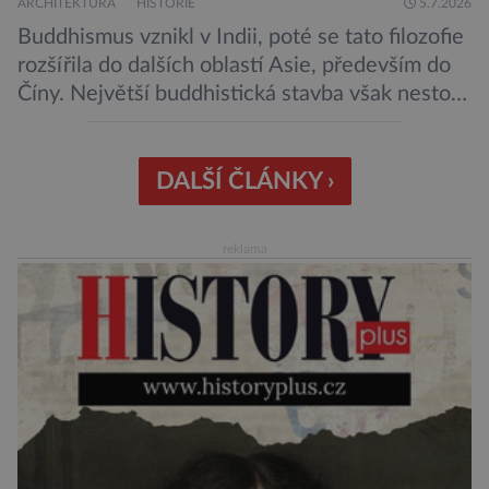
ARCHITEKTURA
HISTORIE
5.7.2026
Buddhismus vznikl v Indii, poté se tato filozofie
rozšířila do dalších oblastí Asie, především do
Číny. Největší buddhistická stavba však nestojí
ani v Říši středu, ani v bývalé perle britského
impéria. Nalezneme jej na Jávě, exotickém
ostrově, který patří Indonésii Velkolepý chrám
DALŠÍ ČLÁNKY ›
zvaný Borobudur vznikl někdy kolem roku 800.
Historici odhadují, že práce na chrámu […]
reklama