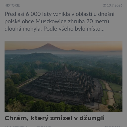
HISTORIE
13.7.2026
Před asi 6 000 lety vznikla v oblasti u dnešní
polské obce Muszkowice zhruba 20 metrů
dlouhá mohyla. Podle všeho bylo místo
vnímáno jako posvátné tisíce let. Experti tak
soudí z dalších, o dost mladších kruhových
mohyl, které se nacházejí v ose té starší. Na
archeologických pracích se podíleli experti ze
Západočeské univerzity v Plzni, […]
Chrám, který zmizel v džungli