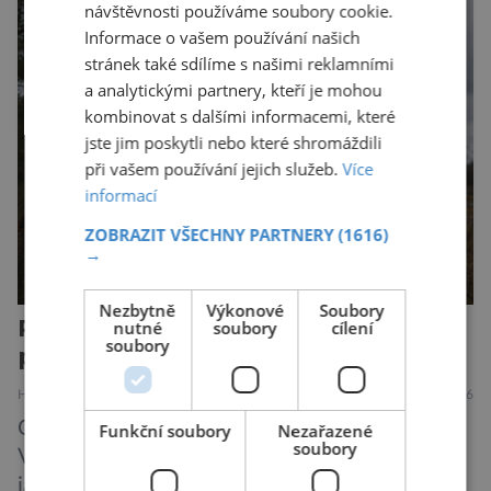
návštěvnosti používáme soubory cookie.
prazvláštní stonožce podobný tvor, který měl
Informace o vašem používání našich
zárodky zbraní typických pro dnešní pavouky.
stránek také sdílíme s našimi reklamními
Pavouci, štíři či klíšťata jsou členovci patřící do
a analytickými partnery, kteří je mohou
skupiny klepítkatců. Vyznačují se takzvanými
kombinovat s dalšími informacemi, které
chelicerami, které u nich představují právě […]
jste jim poskytli nebo které shromáždili
při vašem používání jejich služeb.
Více
informací
ZOBRAZIT VŠECHNY PARTNERY
(1616)
→
Nezbytně
Výkonové
Soubory
Plíživá stopa ionizace: Postihuje i
nutné
soubory
cílení
soubory
potomky?
HISTORIE
MEDICÍNA
23.7.2026
Odpověď na otázku v titulku není jednoznačná.
Funkční soubory
Nezařazené
soubory
Výbuch atomové bomby v Hirošimě i pozdější
jaderné katastrofy způsobené člověkem sice