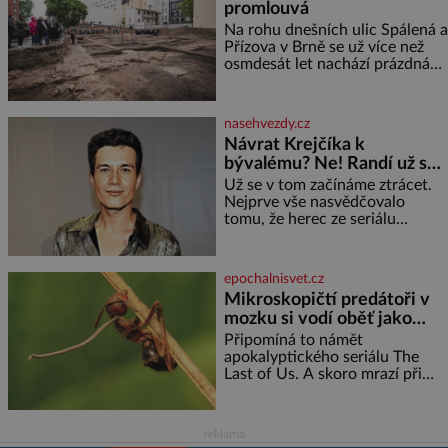
promlouvá
tom zbohatnou… Podnikavého
ducha zdědí bratři Kleinové po
Na rohu dnešních ulic Spálená a
otci Johannovi (1756–1835),
Přízova v Brně se už více než
který má malý statek na
osmdesát let nachází prázdná
Jesenicku
parcela. Jen málokdo z
kolemjdoucích tuší, že právě
zde stála jedna z největších
nasehvezdy.cz
synagog v českých zemích –
Návrat Krejčíka k
monumentální stavba, která
bývalému? Ne! Randí už s
byla po desetiletí symbolem
jiným!
sebevědomé a prosperující
Už se v tom začínáme ztrácet.
židovské komunity. Brněnská
Nejprve vše nasvědčovalo
Velká synagoga byla slavnostně
tomu, že herec ze seriálu
otevřena v roce
Kamarádi, Daniel Krejčík (32),
se po krachu manželství s
ředitelem školy Jiřím
epochalnisvet.cz
Vymětalem (43) vrátí ke svému
Mikroskopičtí predátoři v
bývalému p
mozku si vodí oběť jako
loutku
Připomíná to námět
apokalyptického seriálu The
Last of Us. A skoro mrazí při
představě, že podobné horory
probíhají v přírodě běžně – s
tím rozdílem, že nejde pouze o
reklama
infekce parazitickou houbou a