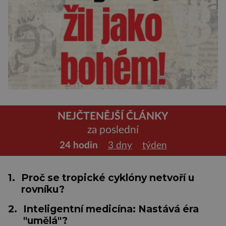
NEJČTENĚJŠÍ ČLÁNKY
za poslední
24 hodin
3 dny
týden
1.
Proč se tropické cyklóny netvoří u
rovníku?
2.
Inteligentní medicína: Nastává éra
"umělá"?