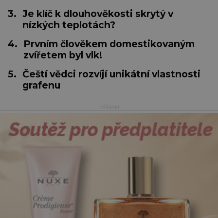
3.
Je klíč k dlouhověkosti skrytý v
nízkých teplotách?
4.
Prvním člověkem domestikovaným
zvířetem byl vlk!
5.
Čeští vědci rozvíjí unikátní vlastnosti
grafenu
reklama