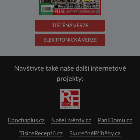
TIŠTĚNÁ VERZE
ELEKTRONICKÁ VERZE
Navštivte také naše další internetové
projekty:
Epochaplus.cz
NašeHvězdy.cz
PaníDomu.cz
TisíceReceptů.cz
SkutečnéPříběhy.cz