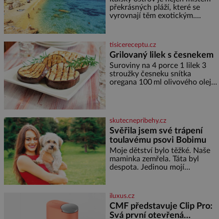
překrásných pláží, které se
vyrovnají těm exotickým.
Najdete na něm i spousty
zajímavostí k objevování.
Fascinující stará malebná
tisicereceptu.cz
městečka či třeba dechberoucí
Grilovaný lilek s česnekem
útesy. Druhý největší italský
Suroviny na 4 porce 1 lilek 3
ostrov o velikosti přibližně
stroužky česneku snítka
jedné třetiny České republiky
oregana 100 ml olivového oleje
vás ohromí nejen svými plážemi
sůl Postup Na mírně rozpálený
s bílým pískem jako v Karibiku,
gril nebo do grilovací hliníkové
ale i divokou krajinou, také
misky narovnejte nasucho
bohatou historií i
kolečka lilku.
luxusem.Zjistěte,
skutecnepribehy.cz
Svěřila jsem své trápení
toulavému psovi Bobimu
Moje dětství bylo těžké. Naše
maminka zemřela. Táta byl
despota. Jedinou mojí
spřízněnou duší se stal toulavý
pejsek Bobi. Doma jsem jako
dítě měla peklo. Maminka
iluxus.cz
zemřela, když jsem byla ještě
CMF představuje Clip Pro:
malá. Otec hodně pil a často
Svá první otevřená
dokázal propít skoro celou