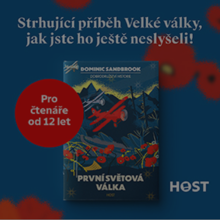
že predátor dokáže ovládat jen
vývojově nesrovnatelně
jednodušší živočichy, než je
člověk. Najít skutečné zombie
není nic nemožného ani v naší
přírodě.