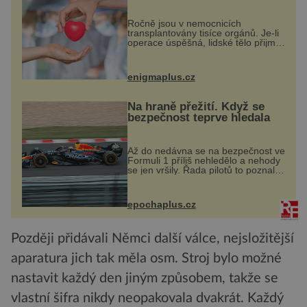
osobnosti dárce?
Ročně jsou v nemocnicích
transplantovány tisíce orgánů. Je-li
operace úspěšná, lidské tělo přijme
darovaný orgán za své a pacient
může vést plnohodnotný život. Ale
co když při transplantaci
enigmaplus.cz
nepřijímám...
Na hraně přežití. Když se
bezpečnost teprve hledala
Až do nedávna se na bezpečnost ve
Formuli 1 příliš nehledělo a nehody
se jen vršily. Řada pilotů to poznala
na vlastní kůži, často s trvalými
následky nebo bohužel i ztrátou
života. Dnes nepochopiteln...
epochaplus.cz
Později přidávali Němci další válce, nejsložitější
aparatura jich tak měla osm. Stroj bylo možné
nastavit každý den jiným způsobem, takže se
vlastní šifra nikdy neopakovala dvakrát. Každý