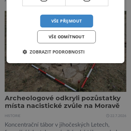
ukázaly, že silné dávky ionizace zabíjejí a že
slabší a dlouhodobé záření poškozuje DNA.
VŠE PŘIJMOUT
Přesto není stále zcela jasné, nakolik se mutace
vzniklé ozářením přenášejí na potomstvo. Před
pěti lety, těsně před 35. výročím výbuchu
VŠE ODMÍTNOUT
Černobylské jaderné elektrárny, […]
ZOBRAZIT PODROBNOSTI
Archeologové odkryli pozůstatky
místa nacistické zvůle na Moravě
HISTORIE
22.7.2026
Koncentrační tábor v jihočeských Letech,