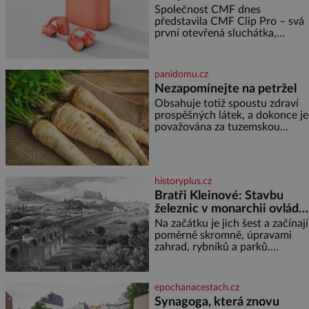
sluchátka
výplatu. Čtyři roky jsem chodila
Společnost CMF dnes
do školy u nás na vesnici. Měli
představila CMF Clip Pro – svá
mě tam rádi, protože
první otevřená sluchátka,
vytvořená s cílem nabídnout
zážitek z poslechu, který působí
stejně přirozeně, jako zní. CMF
panidomu.cz
Clip Pro jsou navržena pro lid
Nezapomínejte na petržel
Obsahuje totiž spoustu zdraví
prospěšných látek, a dokonce je
považována za tuzemskou
superpotravinu. Zázrak plný
vitaminů V petrželi najdete
vitaminy B1, B2, B3, B6,
provitamin A, vitamin E a velké
historyplus.cz
množství vitamínu C (nejvíce ho
Bratři Kleinové: Stavbu
má nať, dokonce třikrát více než
železnic v monarchii ovládli
pomeranč, v kořeni je také, ale
je ho desetkrát méně), a
samouci
Na začátku je jich šest a začínají
kyselinu listovou. Ale
poměrně skromně, úpravami
zahrad, rybníků a parků.
Postupně si ale troufnou i na
stavbu železnic. Během 40 let
vybudují na území monarchie
epochanacestach.cz
třetinu všech tratí, tedy asi
Synagoga, která znovu
3500 kilometrů! Ohromně na