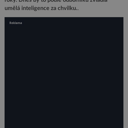
roky. Dnes by to podle odborníků zvládla
umělá inteligence za chvilku.
.
Reklama