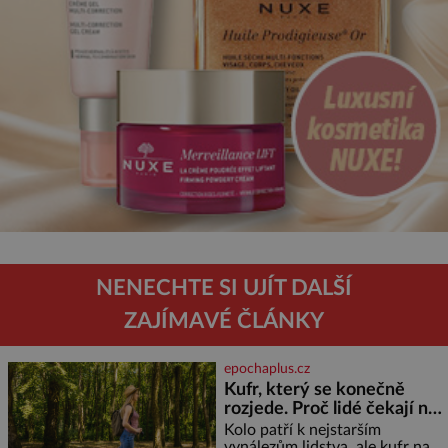
NENECHTE SI UJÍT DALŠÍ
ZAJÍMAVÉ ČLÁNKY
epochaplus.cz
Kufr, který se konečně
rozjede. Proč lidé čekají na
kolečka téměř pět tisíc let?
Kolo patří k nejstarším
vynálezům lidstva, ale kufr na