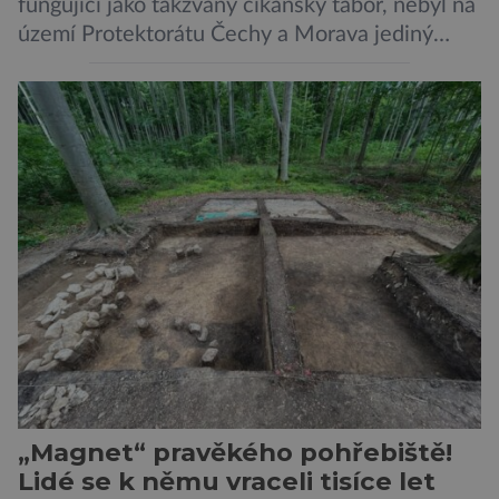
fungující jako takzvaný cikánský tábor, nebyl na
území Protektorátu Čechy a Morava jediný
takový. Další se nacházel na Moravě, konkrétně
v Hodoníně u Kunštátu. Jeho pozůstatky byly
nedávno odkrývány archeology. Někteří z asi
1400 Romů a Sintů, kteří byli v táboře
internováni, v něm vydechli naposledy. Jiné
čekal transport do […]
„Magnet“ pravěkého pohřebiště!
Lidé se k němu vraceli tisíce let