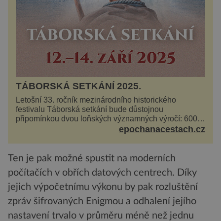
TÁBORSKÁ SETKÁNÍ 2025.
Letošní 33. ročník mezinárodního historického
festivalu Táborská setkání bude důstojnou
připomínkou dvou loňských významných výročí: 600
let od úmrtí nikdy v poli neporaženého hejtmana Jana
epochanacestach.cz
Žižky z Tr...
Ten je pak možné spustit na moderních
počítačích v obřích datových centrech. Díky
jejich výpočetnímu výkonu by pak rozluštění
zpráv šifrovaných Enigmou a odhalení jejího
nastavení trvalo v průměru méně než jednu