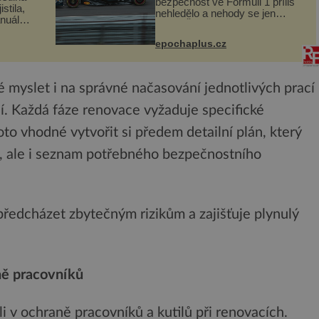
bezpečnost ve Formuli 1 příliš
stila,
nehledělo a nehody se jen
nuál
vršily. Řada pilotů to poznala na
se
vlastní kůži, často s trvalými
a podle
epochaplus.cz
následky nebo bohužel i ztrátou
e být
života. Dnes nepochopiteln...
té myslet i na správné načasování jednotlivých prací
í. Každá fáze renovace vyžaduje specifické
o vhodné vytvořit si předem detailní plán, který
 ale i seznam potřebného bezpečnostního
ředcházet zbytečným rizikům a zajišťuje plynulý
ně pracovníků
li v ochraně pracovníků a kutilů při renovacích.