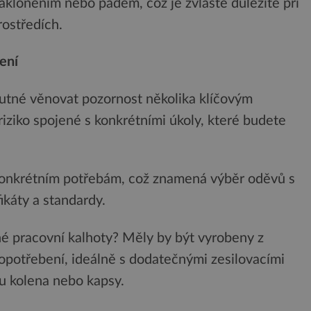
loněním nebo pádem, což je zvláště důležité při
rostředích.
ení
utné věnovat pozornost několika klíčovým
riziko spojené s konkrétními úkoly, které budete
konkrétním potřebám, což znamená výběr oděvů s
ikáty a standardy.
né pracovní kalhoty? Měly by být vyrobeny z
 opotřebení, ideálně s dodatečnými zesilovacími
ou kolena nebo kapsy.