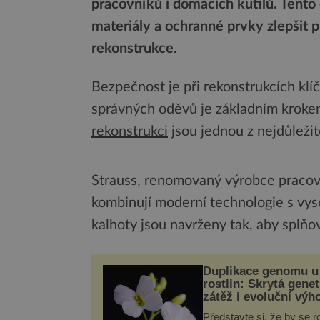
pracovníků i domácích kutilů. Tento
materiály a ochranné prvky zlepšit 
rekonstrukce.
Bezpečnost je při rekonstrukcích klíč
správných oděvů je základním krokem
rekonstrukci
jsou jednou z nejdůležit
Strauss, renomovaný výrobce pracovn
kombinují moderní technologie s vyso
kalhoty jsou navrženy tak, aby splňo
Duplikace genomu u
rostlin: Skrytá genet
zátěž i evoluční výh
Představte si, že by se ro