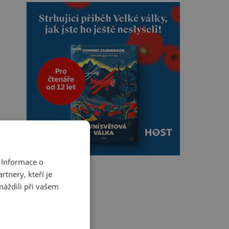
 Informace o
tnery, kteří je
máždili při vašem