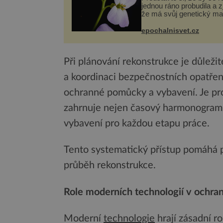
jednou ráno probudila a zji
že má svůj genetický ma
celý dvakrát. Přesně to 
občas v přírodě stane – 
epochalnisvet.cz
nového výzkumu to můž
pro druhy vstupenka...
Při plánování rekonstrukce je důleži
a koordinaci bezpečnostních opatřen
ochranné pomůcky a vybavení. Je prot
zahrnuje nejen časový harmonogram,
vybavení pro každou etapu práce.
Tento systematický přístup pomáhá p
průběh rekonstrukce.
Role moderních technologií v ochra
Moderní
technologie
hrají zásadní ro