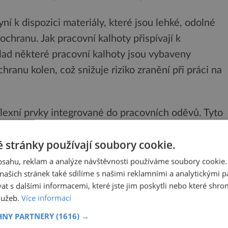
ní k dispozici materiály, které jsou lehké, odolné
 ochranu. Jak pracovní kalhoty přispívají k
klad některé pracovní kalhoty jsou vybaveny
ranu kolen, což snižuje riziko zranění při práci na
flexní prvky integrované do pracovních oděvů. Tyto
covníků za špatných světelných podmínek, což je
 stránky používají soubory cookie.
šti nebo při práci venku za šera či tmy.
obsahu, reklam a analýze návštěvnosti používáme soubory cookie.
nost, ale také přispívají k většímu komfortu při
ašich stránek také sdílíme s našimi reklamními a analytickými par
 s dalšími informacemi, které jste jim poskytli nebo které shro
služeb.
Více informací
čnosti práce je také implementace chytrých
HNY PARTNERY
(1616) →