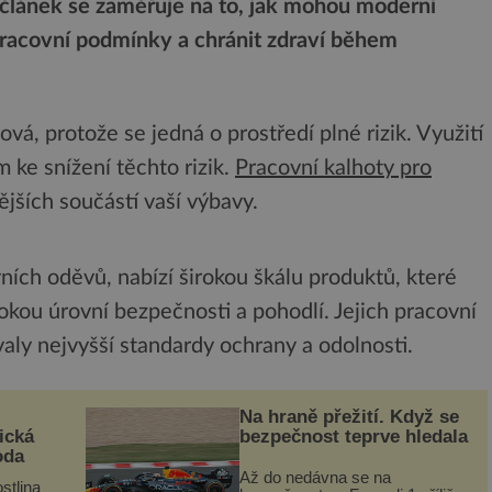
 článek se zaměřuje na to, jak mohou moderní
pracovní podmínky a chránit zdraví během
ová, protože se jedná o prostředí plné rizik. Využití
 ke snížení těchto rizik.
Pracovní kalhoty pro
ějších součástí vaší výbavy.
ích oděvů, nabízí širokou škálu produktů, které
kou úrovní bezpečnosti a pohodlí. Jejich pracovní
valy nejvyšší standardy ochrany a odolnosti.
Na hraně přežití. Když se
ická
bezpečnost teprve hledala
oda
Až do nedávna se na
stlina