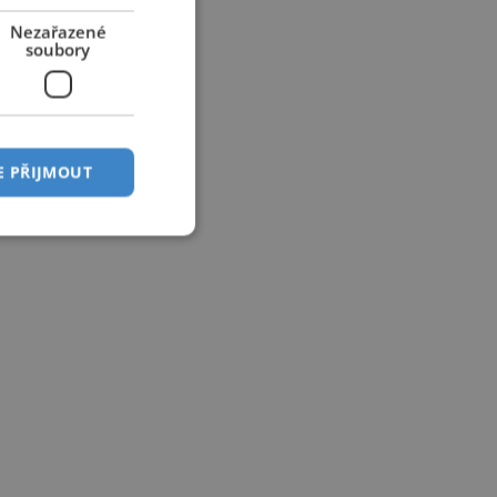
Nezařazené
soubory
E PŘIJMOUT