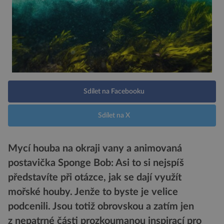
Sdílet na Facebooku
Sdílet na X
Mycí houba na okraji vany a animovaná
postavička Sponge Bob: Asi to si nejspíš
představíte při otázce, jak se dají využít
mořské houby. Jenže to byste je velice
podcenili. Jsou totiž obrovskou a zatím jen
z nepatrné části prozkoumanou inspirací pro