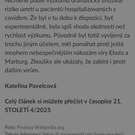
Nicméně podle výzkumů dramaticky snižoval
riziko úmrtí u pacientů hospitalizovaných s
covidem. Že byl v tu dobu k dispozici, byť
experimentálně, byla spíš shoda okolností než
rychlost výzkumu. Původně byl totiž vyvíjený za
trochu jiným účelem, měl pomáhat proti ještě
mnohem nebezpečnějším nákazám viry Ebola a
Marburg. Zkoušky ale ukázaly, že zabírá i proti
dalším virům.
Kateřina Pavelcová
Celý článek si můžete přečíst v časopise 21.
STOLETÍ 4/2025
Foto:
Pixabay Wikipedia.org
Zdroje informací:
https://cancerworld.net/from-sea-bed-