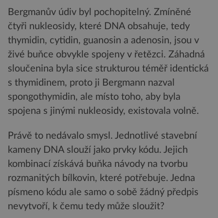
Bergmanův údiv byl pochopitelný. Zmíněné
čtyři nukleosidy, které DNA obsahuje, tedy
thymidin, cytidin, guanosin a adenosin, jsou v
živé buňce obvykle spojeny v řetězci. Záhadná
sloučenina byla sice strukturou téměř identická
s thymidinem, proto ji Bergmann nazval
spongothymidin, ale místo toho, aby byla
spojena s jinými nukleosidy, existovala volně.
Právě to nedávalo smysl. Jednotlivé stavební
kameny DNA slouží jako prvky kódu. Jejich
kombinací získává buňka návody na tvorbu
rozmanitých bílkovin, které potřebuje. Jedna
písmeno kódu ale samo o sobě žádný předpis
nevytvoří, k čemu tedy může sloužit?