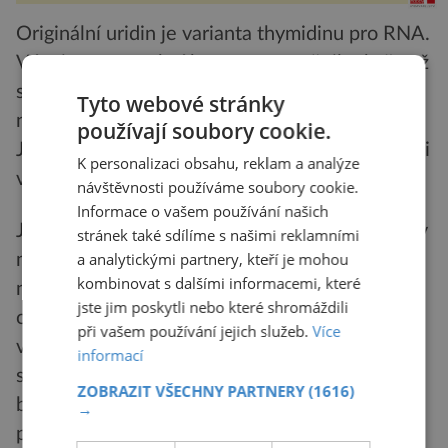
Originální uridin je varianta thymidinu pro RNA.
Vývoj tyto stavební kameny pozměnil tak, že už
se nedají navázat do řetězce. Houbě to
Tyto webové stránky
nevadilo, ale virům, které ji napadly, ano.
používají soubory cookie.
Jakmile nabízející se materiál použily k replikaci
K personalizaci obsahu, reklam a analýze
vlastní genetické informace, pohořely.
návštěvnosti používáme soubory cookie.
Informace o vašem používání našich
Jejich šroubovice se rozpadla a viry se nemohly
stránek také sdílíme s našimi reklamními
a analytickými partnery, kteří je mohou
množit. Časem se ukázalo, že tyto dva
kombinovat s dalšími informacemi, které
nukleosidy vytvářejí spíš bakteriální kolonie
jste jim poskytli nebo které shromáždili
osidlující houbu než houba samotná. Je to
při vašem používání jejich služeb.
Více
vzájemně výhodná symbióza. Houba používá
informací
sloučeniny produkované bakteriemi, aby se
ZOBRAZIT VŠECHNY PARTNERY
(1616)
bránila nemocem a škůdcům, a bakteriím za to
→
poskytuje živiny.