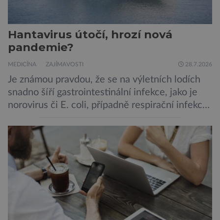
Hantavirus útočí, hrozí nová
pandemie?
MEDICÍNA
ZAJÍMAVOSTI
28.7.2026
Je známou pravdou, že se na výletních lodích
snadno šíří gastrointestinální infekce, jako je
norovirus či E. coli, případně respirační infekce,
jak tomu bylo na počátku pandemie covidu.
Ovšem slyšet o prvním ohnisku hantaviru na
výletní lodi bylo znepokojivé i pro odborníky.
Zdá se, že nebezpečí bylo prozatím zažehnáno.
Máme se bát nové pandemie? Hantavirus […]