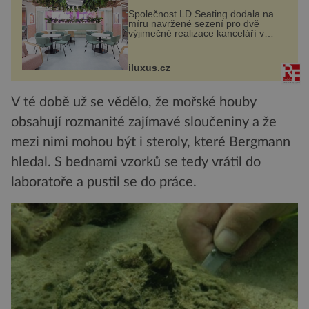
Společnost LD Seating dodala na
míru navržené sezení pro dvě
výjimečné realizace kanceláří v
areálu MediaCityUK v anglickém
Salfordu – konkrétně do budov Blue
Tower a Orange Tower. Komplex
iluxus.cz
budov Media...
V té době už se vědělo, že mořské houby
obsahují rozmanité zajímavé sloučeniny a že
mezi nimi mohou být i steroly, které Bergmann
hledal. S bednami vzorků se tedy vrátil do
laboratoře a pustil se do práce.