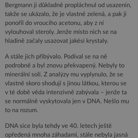
Bergmann ji důkladně propláchnul od usazenin,
takže se ukázalo, že je vlastně zelená, a pak ji
ponořil do vroucího acetonu, aby z ní
vylouhoval steroly. Jenže místo nich se na
hladině začaly usazovat jakési krystaly.
A stále jich přibývalo. Podíval se na ně
podrobně a byl znovu překvapený. Nebyly to
minerální soli. Z analýzy mu vyplynulo, že se
vlastně skoro shodují s jinou látkou, kterou se
v té době věda intenzivně zabývala – jenže ta
se normálně vyskytovala jen v DNA. Nešlo mu
to na rozum.
DNA sice byla tehdy ve 40. letech ještě
opředená mnoha záhadami, stále nebyla jasná