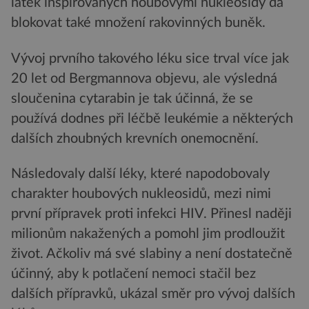
látek inspirovaných houbovými nukleosidy dá
blokovat také množení rakovinných buněk.
Vývoj prvního takového léku sice trval více jak
20 let od Bergmannova objevu, ale výsledná
sloučenina cytarabin je tak účinná, že se
používá dodnes při léčbě leukémie a některých
dalších zhoubných krevních onemocnění.
Následovaly další léky, které napodobovaly
charakter houbových nukleosidů, mezi nimi
první přípravek proti infekci HIV. Přinesl naději
milionům nakažených a pomohl jim prodloužit
život. Ačkoliv má své slabiny a není dostatečně
účinný, aby k potlačení nemoci stačil bez
dalších přípravků, ukázal směr pro vývoj dalších