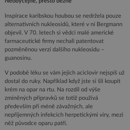
Neobyčejné, přesto běžné
Inspirace karibskou houbou se nedržela pouze
alternativních nukleosidů, které v ní Bergmann
objevil. V 70. letech si vědci malé americké
farmaceutické firmy nechali patentovat
pozměněnou verzi dalšího nukleosidu –
guanosinu.
V podobě léku se vám jejich aciclovir nejspíš už
dostal do ruky. Například když jste si šli koupit
krém na opar na rtu. Na rozdíl od výše
zmíněných přípravků se totiž používá
především při méně závažných, ale
nepříjemných infekcích herpetickými viry, mezi
něž původce oparu patří.