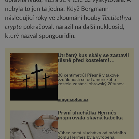
nebyla to jen ta jedna. Když Bergmann
následující roky ve zkoumání houby
Tectitethya
crypta
pokračoval
,
narazil na další nukleosid,
který nazval spongouridin.
Utržený kus skály se zastavil
těsně před kostelem!
Ochránila ho boží síla?
30 centimetrů! Přesně v takové
vzdálenosti se od amerického
kostela zastavil obrovský 20tunový
balvan, který se v květnu 2014
nečekaně odtrhl od nedaleké skály
při její demolici. Podle místních stojí
enigmaplus.cz
...
První sluchátka Hermés
inspirovala slavná kabelka
Vůbec první sluchátka od módního
domu Hermès byla vyrobena