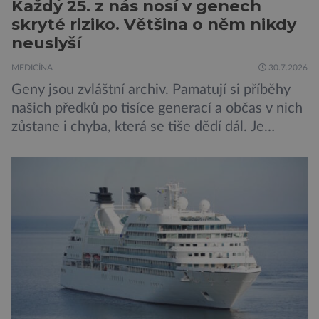
Každý 25. z nás nosí v genech
skryté riziko. Většina o něm nikdy
neuslyší
MEDICÍNA
30.7.2026
Geny jsou zvláštní archiv. Pamatují si příběhy
našich předků po tisíce generací a občas v nich
zůstane i chyba, která se tiše dědí dál. Je
nenápadná. Nepůsobí bolest ani únavu. Člověk
o ní nemusí vědět celý život. Přesto může
jednou rozhodnout o zdraví jeho dítěte. Právě
to je případ řady dědičných onemocnění,
například cystické fibrózy, […]