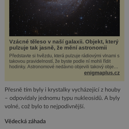
Vzácné těleso v naší galaxii. Objekt, který
pulzuje tak jasně, že mění astronomii
Představte si hvězdu, která pulzuje rádiovými vlnami s
takovou pravidelností, že byste podle ní mohli řídit
hodinky. Astronomové nedávno objevili takový objekt
v naší vlastní galaxii, ale jeho chování...
enigmaplus.cz
Přesně tím byly i krystalky vycházející z houby
– odpovídaly jednomu typu nukleosidů. A byly
volné, což bylo to nejpodivnější.
Vědecká záhada