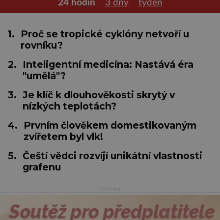
24 hodin
3 dny
týden
1.
Proč se tropické cyklóny netvoří u
rovníku?
2.
Inteligentní medicína: Nastává éra
"umělá"?
3.
Je klíč k dlouhověkosti skrytý v
nízkých teplotách?
4.
Prvním člověkem domestikovaným
zvířetem byl vlk!
5.
Čeští vědci rozvíjí unikátní vlastnosti
grafenu
reklama