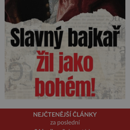
NEJČTENĚJŠÍ ČLÁNKY
za poslední