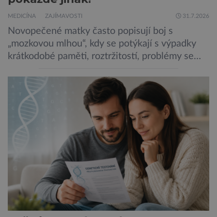
MEDICÍNA
ZAJÍMAVOSTI
31.7.2026
Novopečené matky často popisují boj s
„mozkovou mlhou“, kdy se potýkají s výpadky
krátkodobé paměti, roztržitostí, problémy se
vyjádřit či neschopností udržet pozornost. Tyto
obtíže byly dlouhou dobu připisovány
nedostatku spánku a stresu při péči o
novorozence. Nyní se však ukazuje, že za tím
stojí změny v mozku vyvolané těhotenstvím!
Poporodní mozková mlha, v angličtině […]