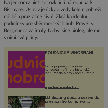
Na jednom z nich se rozkládá národní park
Biscayne. Ostrov je úzký a vody kolem pobřeží
mělké a průzračně čisté. Zkrátka ideální
podmínky pro sběr mořských hub. Právě ty
Bergmanna zajímaly. Nebyl sice biolog, ale měl
s nimi své plány.
ROUDNICKÉ VINOBRANÍ
Letos poprvé podle nového
konceptu – přímo v historickém
jádru města a pro všechny zcela
zdarma. Hlavní program se
odehraje na Karlově a Husově
náměstí. Návštěvníci se mohou těšit
na víno, burčák, pes...
epochanacestach.cz
LD Seating dodala sezení do
prestižního komplexu
MediaCityUK v Salfordu