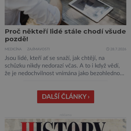
Proč někteří lidé stále chodí všude
pozdě!
MEDICÍNA
ZAJÍMAVOSTI
28.7.2026
Jsou lidé, kteří ať se snaží, jak chtějí, na
schůzku nikdy nedorazí včas. A to i když vědí,
že je nedochvilnost vnímána jako bezohlednost
či projev nedostatečné úcty k protistraně.
Nejnovější průzkumy ukazují, že za to lidé, kteří
chodí chronicky pozdě, možná úplně nemohou.
DALŠÍ ČLÁNKY ›
Jaké jsou nejčastější příčiny nedochvilnosti? A
dá se s ní bojovat? […]
reklama