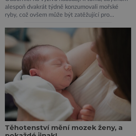
alespoň dvakrát týdně konzumovali mořské
ryby, což ovšem může být zatěžující pro
peněženku. Dobrou zprávou je, že hvězdou
doporučení se nyní staly konzervované
sardinky, které si může dovolit opravdu každý
„Místo toho, aby poskytovaly izolované
mononutrienty, jsou rybí konzervy kompletní
potravinou,“ říká nutriční specialista Colin
Robertson a zdůrazňuje […]
Těhotenství mění mozek ženy, a
pokaždé jinak!