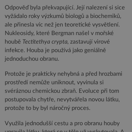
Odpověď byla překvapující. Její nalezení si sice
vyžádalo roky výzkumů biologů a biochemiků,
ale přinesla víc než jen teoretické vysvětlení.
Nukleosidy, které Bergman našel v mořské
houbě
Tectitethya crypta,
zastavují virové
infekce. Houba je používá jako geniálně
jednoduchou obranu.
Protože je prakticky nehybná a před hrozbami
prostředí nemůže uniknout, vyvinula si
svéráznou chemickou zbraň. Evoluce při tom
postupovala chytře, nevytvářela novou látku,
protože to by byl náročný proces.
Využila jednodušší cestu a pro obranu houby
upravila látku, která se v těle už vyskytovala. A