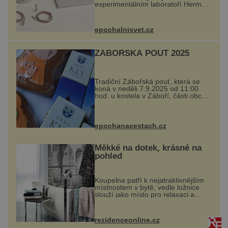
experimentálním laboratoří Hermès
Ateliers Horizons. Elegantní gadget
si vyžádal dva roky vývoje a chlubí
se ručně šitou hovězí kůží a
epochalnisvet.cz
kovový...
ZÁBOŘSKÁ POUŤ 2025
Tradiční Zábořská pouť, která se
koná v neděli 7.9.2025 od 11:00
hod. u kostela v Záboří, části obce
Kly u Mělníka. V programu
naleznete komentovanou prohlídku
kostela, dobovou hudbu, řemesla,
atrakce...
epochanacestach.cz
Měkké na dotek, krásné na
pohled
Koupelna patří k nejatraktivnějším
místnostem v bytě, vedle ložnice
slouží jako místo pro relaxaci a
odpočinek. Koupelnový textil –
ručníky, osušky a koberečky –
mohou jako mávnutím kouzelného
rezidenceonline.cz
proutku...