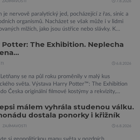
ZAJÍMAVOSTI
7.8.2026
n je nervově paralytický jed, pocházející z řas, sinic a
odních organismů. Nacházet se však může i v lidmi
aných mlžích, jako jsou ústřice nebo slávky. K
m otravy patří paralýza dýchacích cest, dojít však může
 Potter: The Exhibition. Neplecha
šení. Dosud proti tomuto jedu neexistovala protilátka,
jena…
zřejmě vědci objevili, ovšem její zdroj je […]
TI
6.8.2026
 Letňany se na půl roku proměnily v malý kus
ckého světa. Výstava Harry Potter™: The Exhibition
 do Česka originální filmové kostýmy a rekvizity,
e, Hagridovu chýši i učebny, ve kterých si můžete
epsi málem vyhrála studenou válku.
ouzla na vlastní kůži. Nechte tedy mudlovské starosti
monádu dostala ponorky i křižník
veřmi. Neplecha byla zahájena. Dopis z Bradavic
ále nepřišel, ale […]
ZAJÍMAVOSTI
6.8.2026
te si geopolitickou mapu světa v pozdních