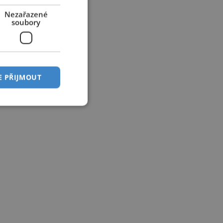
Nezařazené
soubory
E PŘIJMOUT