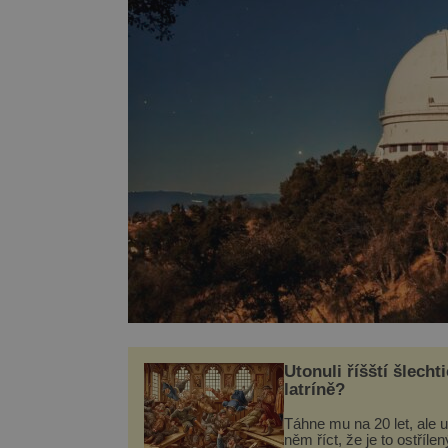
Utonuli říšští šlechti
latríně?
Táhne mu na 20 let, ale u
něm říct, že je to ostřílen