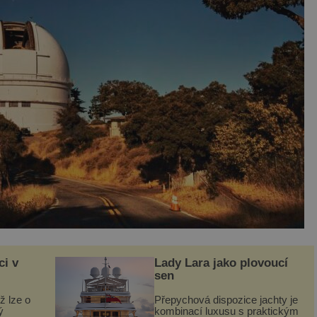
ci v
Lady Lara jako plovoucí
sen
ž lze o
Přepychová dispozice jachty je
ý
kombinací luxusu s praktickým