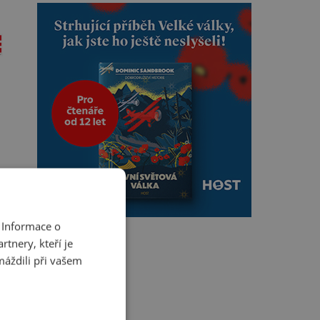
 Informace o
tnery, kteří je
máždili při vašem