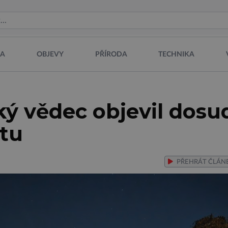
NA
OBJEVY
PŘÍRODA
TECHNIKA
ký vědec objevil dosu
tu
PŘEHRÁT
ČLÁN