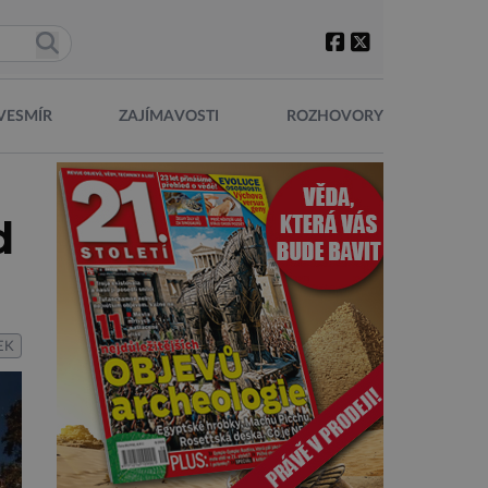
VESMÍR
ZAJÍMAVOSTI
ROZHOVORY
d
EK