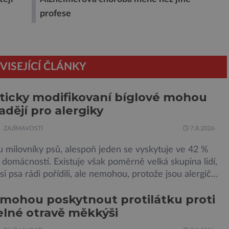
profese
VISEJÍCÍ ČLÁNKY
icky modifikovaní bíglové mohou
adějí pro alergiky
ZAJÍMAVOSTI
7.8.2026
u milovníky psů, alespoň jeden se vyskytuje ve 42 %
domácností. Existuje však poměrně velká skupina lidí,
 si psa rádi pořídili, ale nemohou, protože jsou alergičtí.
munitní systém přecitlivěle reaguje na proteiny
mohou poskytnout protilátku proti
 v psích slinách, potu, moči a šupinkách kůže,
lné otravě měkkýši
ých v srsti. Vědci nyní geneticky upravili psy, aby […]