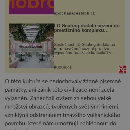
zdarma. Hlavní program se
odehraje na Karlově a Husově
náměstí. Návštěvníci se mohou těšit
na víno, burčák, pes...
epochanacestach.cz
LD Seating dodala sezení do
prestižního komplexu
MediaCityUK v Salfordu
Společnost LD Seating dodala na
míru navržené sezení pro dvě
výjimečné realizace kanceláří v
areálu MediaCityUK v anglickém
Salfordu – konkrétně do budov Blue
Tower a Orange Tower. Komplex
iluxus.cz
budov Media...
O této kultuře se nedochovaly žádné písemné
památky, ani zánik této civilizace není zcela
vyjasněn. Zanechali ovšem za sebou velké
množství obrazců, tvořených světlými liniemi,
vzniklými odstraněním tmavšího vulkanického
povrchu, které nám umožňují nahlédnout do