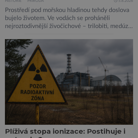
HISTORIE
PŘÍRODA
5.8.2026
Prostředí pod mořskou hladinou tehdy doslova
bujelo životem. Ve vodách se proháněli
nejroztodivnější živočichové – trilobiti, medúzy
či hlavonožci. V dávném kambriu žil také
prazvláštní stonožce podobný tvor, který měl
zárodky zbraní typických pro dnešní pavouky.
Pavouci, štíři či klíšťata jsou členovci patřící do
skupiny klepítkatců. Vyznačují se takzvanými
chelicerami, které u nich představují právě […]
Plíživá stopa ionizace: Postihuje i