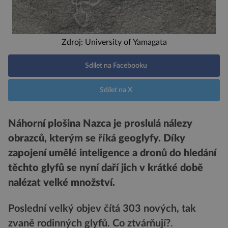
Zdroj: University of Yamagata
Sdílet na Facebooku
Sdílet na X
Náhorní plošina Nazca je proslulá nálezy
obrazců, kterým se říká geoglyfy. Díky
zapojení umělé inteligence a dronů do hledání
těchto glyfů se nyní daří jich v krátké době
nalézat velké množství.
Poslední velký objev čítá 303 nových, tak
zvaně rodinných glyfů. Co ztvárňují?
.