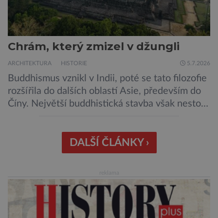
Chrám, který zmizel v džungli
ARCHITEKTURA
HISTORIE
5.7.2026
Buddhismus vznikl v Indii, poté se tato filozofie
rozšířila do dalších oblastí Asie, především do
Číny. Největší buddhistická stavba však nestojí
ani v Říši středu, ani v bývalé perle britského
impéria. Nalezneme jej na Jávě, exotickém
ostrově, který patří Indonésii Velkolepý chrám
DALŠÍ ČLÁNKY ›
zvaný Borobudur vznikl někdy kolem roku 800.
Historici odhadují, že práce na chrámu […]
reklama