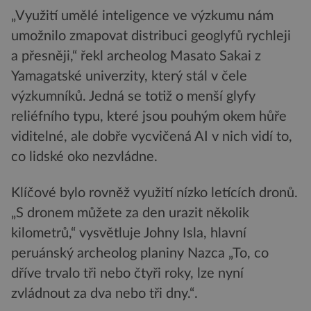
„Využití umělé inteligence ve výzkumu nám
umožnilo zmapovat distribuci geoglyfů rychleji
a přesněji,“ řekl archeolog Masato Sakai z
Yamagatské univerzity, který stál v čele
výzkumníků. Jedná se totiž o menší glyfy
reliéfního typu, které jsou pouhým okem hůře
viditelné, ale dobře vycvičená AI v nich vidí to,
co lidské oko nezvládne.
Klíčové bylo rovněž využití nízko letících dronů.
„S dronem můžete za den urazit několik
kilometrů,“ vysvětluje Johny Isla, hlavní
peruánský archeolog planiny Nazca „To, co
dříve trvalo tři nebo čtyři roky, lze nyní
zvládnout za dva nebo tři dny.“.