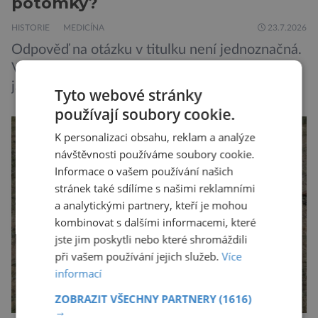
potomky?
HISTORIE
MEDICÍNA
23.7.2026
Odpověď na otázku v titulku není jednoznačná.
Výbuch atomové bomby v Hirošimě i pozdější
jaderné katastrofy způsobené člověkem sice
Tyto webové stránky
ukázaly, že silné dávky ionizace zabíjejí a že
používají soubory cookie.
slabší a dlouhodobé záření poškozuje DNA.
K personalizaci obsahu, reklam a analýze
Přesto není stále zcela jasné, nakolik se mutace
návštěvnosti používáme soubory cookie.
vzniklé ozářením přenášejí na potomstvo. Před
Informace o vašem používání našich
pěti lety, těsně před 35. výročím výbuchu
stránek také sdílíme s našimi reklamními
Černobylské jaderné elektrárny, […]
a analytickými partnery, kteří je mohou
kombinovat s dalšími informacemi, které
jste jim poskytli nebo které shromáždili
při vašem používání jejich služeb.
Více
informací
ZOBRAZIT VŠECHNY PARTNERY
(1616)
→