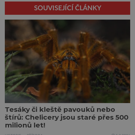
SOUVISEJÍCÍ ČLÁNKY
Tesáky či kleště pavouků nebo
štírů: Chelicery jsou staré přes 500
milionů let!