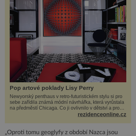
Pop artové poklady Lisy Perry
Newyorský penthaus v retro-futuristickém stylu si pro
sebe zařídila známá módní návrhářka, která vyrůstala
na předměstí Chicaga. Co ji ovlivnilo v dětství a proč
vypadá její domov právě takto? Interié...
rezidenceonline.cz
„Oproti tomu geoglyfy z období Nazca jsou