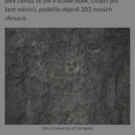
díky čemuž se jim v krátké době, čítající jen
šest měsíců, podařilo objevil 303 nových
obrazců.
Zdroj: University of Yamagata