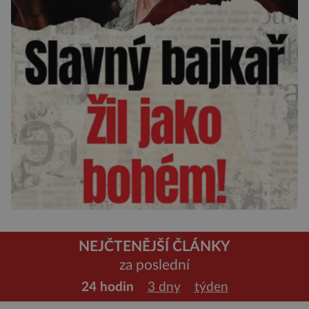
NEJČTENĚJŠÍ ČLÁNKY
za poslední
24 hodin
3 dny
týden