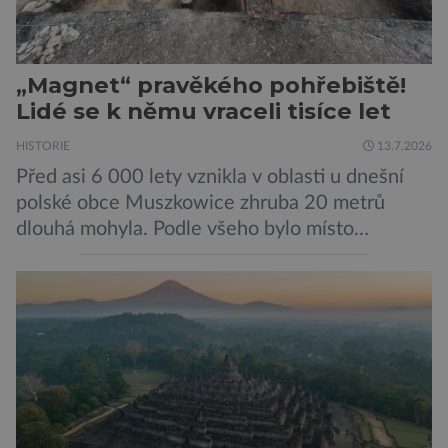
„Magnet“ pravěkého pohřebiště!
Lidé se k němu vraceli tisíce let
HISTORIE
13.7.2026
Před asi 6 000 lety vznikla v oblasti u dnešní
polské obce Muszkowice zhruba 20 metrů
dlouhá mohyla. Podle všeho bylo místo
vnímáno jako posvátné tisíce let. Experti tak
soudí z dalších, o dost mladších kruhových
mohyl, které se nacházejí v ose té starší. Na
archeologických pracích se podíleli experti ze
Západočeské univerzity v Plzni, […]