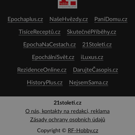
Epochaplus.cz
NašeHvězdy.cz
PaníDomu.cz
TisíceReceptů.cz
SkutečnéPříběhy.cz
EpochaNaCestach.cz
21Stoleti.cz
EpochálníSvět.cz
iLuxus.cz
RezidenceOnline.cz
DarujteČasopis.cz
HistoryPlus.cz
NejsemSama.cz
21stoleti.cz
O nás, kontakty na redakci, reklama
Zásady ochrany osobních údajů
Copyright ©
RF-Hobby.cz