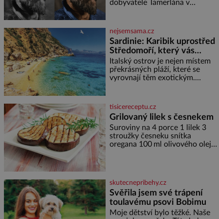
miminka měl působit především
dobyvatele Tamerlána v
varování?
klidně a útulně. Předškolní věk
uzbeckém Samarkandu. O dva
je
dny později nacistické Německo
zahajuje operaci Barbarossa a
nejsemsama.cz
napadá Sovětský svaz. Shoda
Sardinie: Karibik uprostřed
dat je
Středomoří, který vás
okouzlí
Italský ostrov je nejen místem
překrásných pláží, které se
vyrovnají těm exotickým.
Najdete na něm i spousty
zajímavostí k objevování.
Fascinující stará malebná
tisicereceptu.cz
městečka či třeba dechberoucí
Grilovaný lilek s česnekem
útesy. Druhý největší italský
Suroviny na 4 porce 1 lilek 3
ostrov o velikosti přibližně
stroužky česneku snítka
jedné třetiny České republiky
oregana 100 ml olivového oleje
vás ohromí nejen svými plážemi
sůl Postup Na mírně rozpálený
s bílým pískem jako v Karibiku,
gril nebo do grilovací hliníkové
ale i divokou krajinou, také
misky narovnejte nasucho
bohatou historií i
kolečka lilku.
luxusem.Zjistěte,
skutecnepribehy.cz
Svěřila jsem své trápení
toulavému psovi Bobimu
Moje dětství bylo těžké. Naše