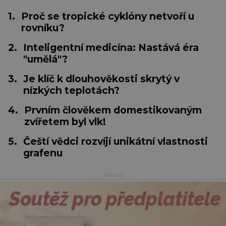
1.
Proč se tropické cyklóny netvoří u
rovníku?
2.
Inteligentní medicína: Nastává éra
"umělá"?
3.
Je klíč k dlouhověkosti skrytý v
nízkých teplotách?
4.
Prvním člověkem domestikovaným
zvířetem byl vlk!
5.
Čeští vědci rozvíjí unikátní vlastnosti
grafenu
reklama