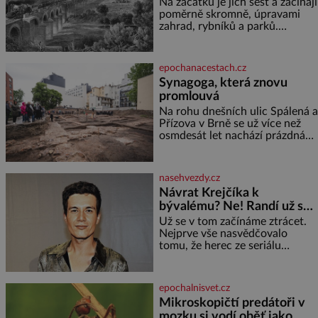
samouci
Na začátku je jich šest a začínají
kyselinu listovou. Ale
poměrně skromně, úpravami
zahrad, rybníků a parků.
Postupně si ale troufnou i na
stavbu železnic. Během 40 let
vybudují na území monarchie
epochanacestach.cz
třetinu všech tratí, tedy asi
Synagoga, která znovu
3500 kilometrů! Ohromně na
promlouvá
tom zbohatnou… Podnikavého
ducha zdědí bratři Kleinové po
Na rohu dnešních ulic Spálená a
otci Johannovi (1756–1835),
Přízova v Brně se už více než
který má malý statek na
osmdesát let nachází prázdná
Jesenicku
parcela. Jen málokdo z
kolemjdoucích tuší, že právě
zde stála jedna z největších
nasehvezdy.cz
synagog v českých zemích –
Návrat Krejčíka k
monumentální stavba, která
bývalému? Ne! Randí už s
byla po desetiletí symbolem
jiným!
sebevědomé a prosperující
Už se v tom začínáme ztrácet.
židovské komunity. Brněnská
Nejprve vše nasvědčovalo
Velká synagoga byla slavnostně
tomu, že herec ze seriálu
otevřena v roce
Kamarádi, Daniel Krejčík (32),
se po krachu manželství s
ředitelem školy Jiřím
epochalnisvet.cz
Vymětalem (43) vrátí ke svému
Mikroskopičtí predátoři v
bývalému p
mozku si vodí oběť jako