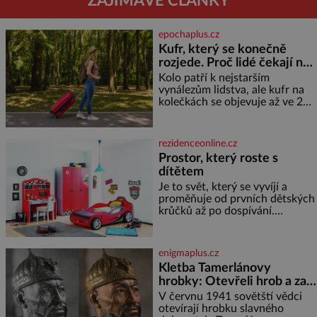
ZAJÍMAVÉ ČLÁNKY
epochaplus.cz
Kufr, který se konečně
rozjede. Proč lidé čekají na
kolečka téměř pět tisíc let?
Kolo patří k nejstarším
vynálezům lidstva, ale kufr na
kolečkách se objevuje až ve 20.
století. Po tisíce let lidé vláčejí
těžká zavazadla v rukou, na
zádech nebo je nakládají na
rezidenceonline.cz
povozy. Stačí přitom jediný
Prostor, který roste s
nápad, připevnit ke kufru
dítětem
kolečka. Jenže právě ten nikdo
dlouho nedostane. Až jednou se
Je to svět, který se vyvíjí a
na letišti ozve věta, která změní
proměňuje od prvních dětských
krůčků až po dospívání.
Správně navržený pokoj
podporuje bezpečí, kreativitu,
soustředění i odpočinek a
enigmaplus.cz
reaguje na každou etapu života
Kletba Tamerlánovy
a specifické potřeby dítěte. Pro
hrobky: Otevřeli hrob a za
nejmenší je klíčová
dva dny začala invaze do
jednoduchost, měkkost a
V červnu 1941 sovětští vědci
bezpečí, proto by pokoj
SSSR. Náhoda, nebo
otevírají hrobku slavného