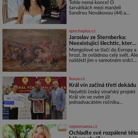
tělo!
Tohle nemá konce! O
šarvátkách mezi manželi
Sandrou Novákovou (44) a
Vojtěchem Moravcem (39) se
toho napsalo už hodně. Ale kdo
by doufal, že horká zem u
epochaplus.cz
herečky ze seriálu Ulice a
Jaroslav ze Šternberka:
režiséra vychladne,
Neexistující šlechtic, který
z Moravy vyžene Mongoly
Mongolové se tlačí do Evropy a
hrozí, že ovládnou celý svět. Ale
naštěstí jim v samotném srdci
Evropy stojí v cestě malé, ale
silné království, které dokáže
dobyvatelské hordy zastavit. Co
iluxus.cz
nedokáže žádná z asijských říší,
Král vín začíná třetí dekádu
co nedokážou Němci – to
Největší český vinařský projekt
dokáže český král. Nebo že by
Král vín ve svém již
ne? Mongolové od roku 1223
jednadvacátém ročníku
postupují podél Kaspického a
představil nejlepší domácí vína.
Azovského moře,
Ta vybírala odborná porota z
celkem 1260 vzorků od 157
vinařů. Král vín, který se – i pře
nejsemsama.cz
Ochlaďte své rozpálené tělo