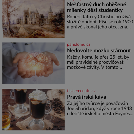
hrobku otevřít a její poklop tak
Nešťastný duch oběšené
raději jen skrápí svěcenou
milenky děsí studentky
vodou. Za několik dní divné
burácení skutečně ustane. Když
Robert Jaffrey Christie prožívá
o mnoho let později hrobku
složité období. Píše se rok 1900
a právě skonal jeho otec, známý
továrník William Mellis Christie
(1829–1900). Smutná událost je
ale doprovázena ohromným
panidomu.cz
dědictvím
Nedovolte mozku stárnout
Každý, komu je přes 25 let, by
měl pravidelně procvičovat
mozkové závity. V tomto
období se totiž začíná
zhoršovat paměť. Možná máte
problém vzpomenout si na
jméno kolegy z práce. Nebo
tisicereceptu.cz
marně v paměti lovíte název
Pravá irská káva
knížky, kterou jste nedávno
přečetli. Je to opravdu tak, s
Za jejího tvůrce je považován
věkem jako kdyby se paměť
Joe Sharidan, když v roce 1943
rozhodla stávkovat. Cvičte
u letiště irského města Foynes
obsluhoval Američany, kteří
kvůli špatnému počasí nemohli
pokračovat v cestě. Povzbudil
je tehdy kávou,