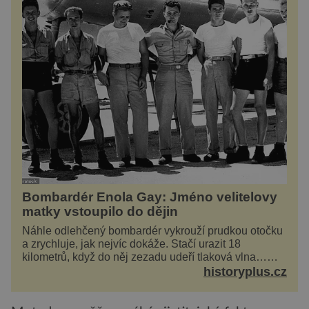
Bombardér Enola Gay: Jméno velitelovy
matky vstoupilo do dějin
Náhle odlehčený bombardér vykrouží prudkou otočku
a zrychluje, jak nejvíc dokáže. Stačí urazit 18
kilometrů, když do něj zezadu udeří tlaková vlna…
Americké rozhodnutí svrhnout ničivou jadernou
historyplus.cz
bombu ...