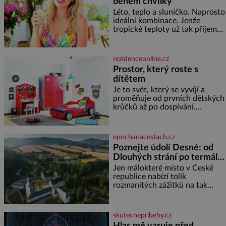
během chvilky
Léto, teplo a sluníčko. Naprosto
ideální kombinace. Jenže
tropické teploty už tak příjemné
nejsou. Víte, jakými potravinami
se můžete rychle ochladit? K
dyž se nám tropy zaryjí pod
rezidenceonline.cz
kůži, hledáme úlevu v bazénu
Prostor, který roste s
nebo pomocí klimatizace. Jenže
dítětem
ne vždycky můžeme být v jejich
blízkosti. Nemusíte však zoufat.
Je to svět, který se vyvíjí a
Pokud budete mít promyšlený
proměňuje od prvních dětských
jídelníček, žadné pařáky si na
krůčků až po dospívání.
vás
Správně navržený pokoj
podporuje bezpečí, kreativitu,
soustředění i odpočinek a
epochanacestach.cz
reaguje na každou etapu života
Poznejte údolí Desné: od
a specifické potřeby dítěte. Pro
Dlouhých strání po termální
nejmenší je klíčová
prameny
jednoduchost, měkkost a
Jen málokteré místo v České
bezpečí, proto by pokoj
republice nabízí tolik
miminka měl působit především
rozmanitých zážitků na tak
klidně a útulně. Předškolní věk
malém území jako údolí řeky
je
Desné v srdci Jeseníků. Během
jediného dne můžete
skutecnepribehy.cz
nahlédnout do útrob jedné z
Hlas mě varuje před