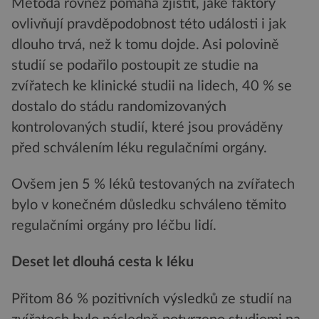
Metoda rovněž pomáhá zjistit, jaké faktory
ovlivňují pravděpodobnost této události i jak
dlouho trvá, než k tomu dojde. Asi polovině
studií se podařilo postoupit ze studie na
zvířatech ke klinické studii na lidech, 40 % se
dostalo do stádu randomizovaných
kontrolovaných studií, které jsou prováděny
před schválením léku regulačními orgány.
Ovšem jen 5 % léků testovaných na zvířatech
bylo v konečném důsledku schváleno těmito
regulačními orgány pro léčbu lidí.
Deset let dlouhá cesta k léku
Přitom 86 % pozitivních výsledků ze studií na