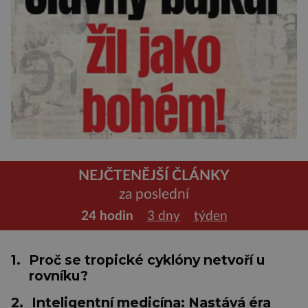
NEJČTENĚJŠÍ ČLÁNKY
za poslední
24 hodin
3 dny
týden
1.
Proč se tropické cyklóny netvoří u
rovníku?
2.
Inteligentní medicína: Nastává éra