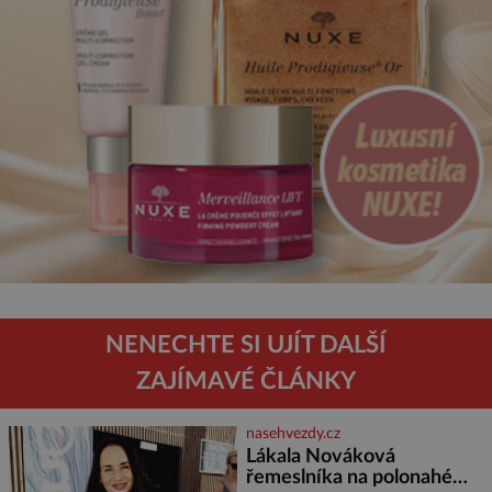
NENECHTE SI UJÍT DALŠÍ
ZAJÍMAVÉ ČLÁNKY
nasehvezdy.cz
Lákala Nováková
řemeslníka na polonahé