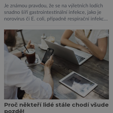
Je známou pravdou, že se na výletních lodích
snadno šíří gastrointestinální infekce, jako je
norovirus či E. coli, případně respirační infekce,
jak tomu bylo na počátku pandemie covidu.
Ovšem slyšet o prvním ohnisku hantaviru na
výletní lodi bylo znepokojivé i pro odborníky.
Zdá se, že nebezpečí bylo prozatím zažehnáno.
Máme se bát nové pandemie? Hantavirus […]
Proč někteří lidé stále chodí všude
pozdě!