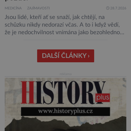
MEDICÍNA
ZAJÍMAVOSTI
28.7.2026
Jsou lidé, kteří ať se snaží, jak chtějí, na
schůzku nikdy nedorazí včas. A to i když vědí,
že je nedochvilnost vnímána jako bezohlednost
či projev nedostatečné úcty k protistraně.
Nejnovější průzkumy ukazují, že za to lidé, kteří
chodí chronicky pozdě, možná úplně nemohou.
DALŠÍ ČLÁNKY ›
Jaké jsou nejčastější příčiny nedochvilnosti? A
dá se s ní bojovat? […]
reklama