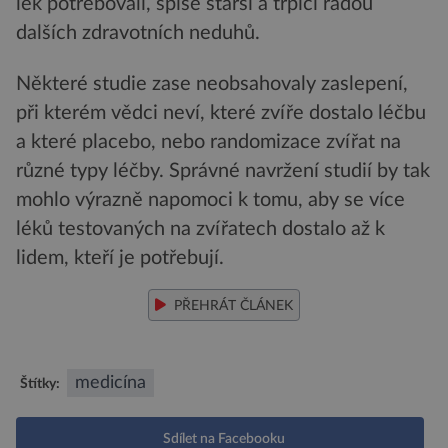
lék potřebovali, spíše starší a trpící řadou
dalších zdravotních neduhů.
Některé studie zase neobsahovaly zaslepení,
při kterém vědci neví, které zvíře dostalo léčbu
a které placebo, nebo randomizace zvířat na
různé typy léčby. Správné navržení studií by tak
mohlo výrazně napomoci k tomu, aby se více
léků testovaných na zvířatech dostalo až k
lidem, kteří je potřebují.
PŘEHRÁT ČLÁNEK
medicína
Štítky:
Sdílet na Facebooku