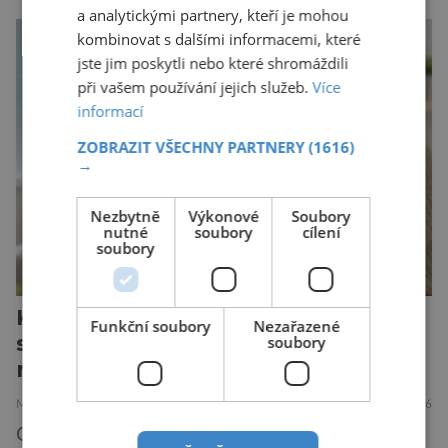
vyjádřit či neschopností udržet pozornost. Tyto
a analytickými partnery, kteří je mohou
obtíže byly dlouhou dobu připisovány
kombinovat s dalšími informacemi, které
nedostatku spánku a stresu při péči o
jste jim poskytli nebo které shromáždili
novorozence. Nyní se však ukazuje, že za tím
při vašem používání jejich služeb.
Více
stojí změny v mozku vyvolané těhotenstvím!
informací
Poporodní mozková mlha, v angličtině […]
ZOBRAZIT VŠECHNY PARTNERY
(1616)
→
Nezbytně
Výkonové
Soubory
nutné
soubory
cílení
soubory
Každý 25. z nás nosí v genech
Funkční soubory
Nezařazené
skryté riziko. Většina o něm nikdy
soubory
neuslyší
MEDICÍNA
30.7.2026
Geny jsou zvláštní archiv. Pamatují si příběhy