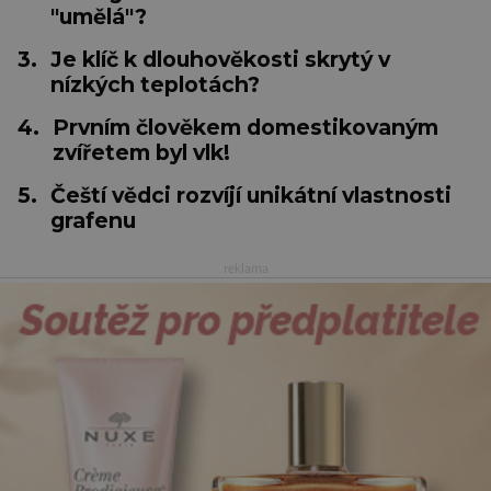
"umělá"?
3.
Je klíč k dlouhověkosti skrytý v
nízkých teplotách?
4.
Prvním člověkem domestikovaným
zvířetem byl vlk!
5.
Čeští vědci rozvíjí unikátní vlastnosti
grafenu
reklama