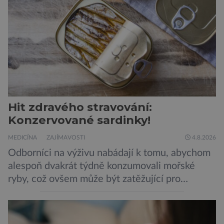
Hit zdravého stravování:
Konzervované sardinky!
MEDICÍNA
ZAJÍMAVOSTI
4.8.2026
Odborníci na výživu nabádají k tomu, abychom
alespoň dvakrát týdně konzumovali mořské
ryby, což ovšem může být zatěžující pro
peněženku. Dobrou zprávou je, že hvězdou
doporučení se nyní staly konzervované
sardinky, které si může dovolit opravdu každý