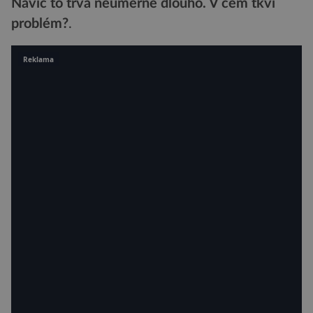
Navíc to trvá neúměrně dlouho. V čem tkví
problém?
.
Reklama