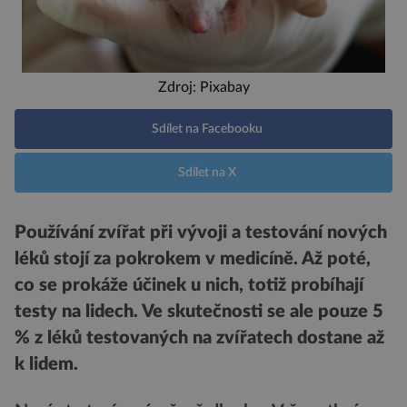
Zdroj: Pixabay
Sdílet na Facebooku
Sdílet na X
Používání zvířat při vývoji a testování nových
léků stojí za pokrokem v medicíně. Až poté,
co se prokáže účinek u nich, totiž probíhají
testy na lidech. Ve skutečnosti se ale pouze 5
% z léků testovaných na zvířatech dostane až
k lidem.