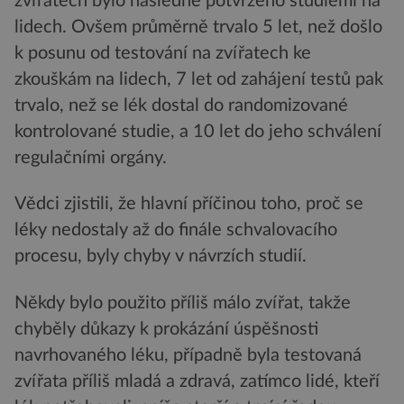
zvířatech bylo následně potvrzeno studiemi na
lidech. Ovšem průměrně trvalo 5 let, než došlo
k posunu od testování na zvířatech ke
zkouškám na lidech, 7 let od zahájení testů pak
trvalo, než se lék dostal do randomizované
kontrolované studie, a 10 let do jeho schválení
regulačními orgány.
Vědci zjistili, že hlavní příčinou toho, proč se
léky nedostaly až do finále schvalovacího
procesu, byly chyby v návrzích studií.
Někdy bylo použito příliš málo zvířat, takže
chyběly důkazy k prokázání úspěšnosti
navrhovaného léku, případně byla testovaná
zvířata příliš mladá a zdravá, zatímco lidé, kteří