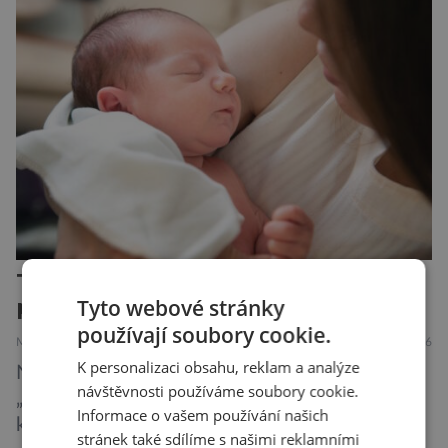
„Místo toho, aby poskytovaly izolované
mononutrienty, jsou rybí konzervy kompletní
potravinou,“ říká nutriční specialista Colin
Robertson a zdůrazňuje […]
Těhotenství mění mozek ženy, a
pokaždé jinak!
Tyto webové stránky
používají soubory cookie.
MEDICÍNA
ZAJÍMAVOSTI
31.7.2026
K personalizaci obsahu, reklam a analýze
Novopečené matky často popisují boj s
návštěvnosti používáme soubory cookie.
„mozkovou mlhou“, kdy se potýkají s výpadky
Informace o vašem používání našich
krátkodobé paměti, roztržitostí, problémy se
stránek také sdílíme s našimi reklamními