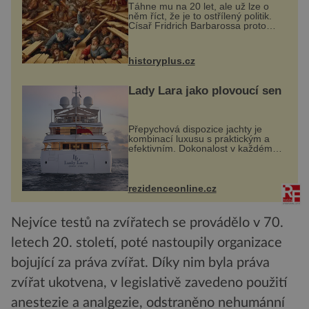
Táhne mu na 20 let, ale už lze o
něm říct, že je to ostřílený politik.
Císař Fridrich Barbarossa proto
posílá svého syna a dědice
Jindřicha VI. do Erfurtu, aby se stal
prostředníkem při řešení sporu m...
historyplus.cz
Lady Lara jako plovoucí sen
Přepychová dispozice jachty je
kombinací luxusu s praktickým a
efektivním. Dokonalost v každém
detailu představuje značka Fendi
Casa, kterou byly vybaveny její
paluby. Monacký přístav nabízí
každoročn...
rezidenceonline.cz
Nejvíce testů na zvířatech se provádělo v 70.
letech 20. století, poté nastoupily organizace
bojující za práva zvířat. Díky nim byla práva
zvířat ukotvena, v legislativě zavedeno použití
anestezie a analgezie, odstraněno nehumánní