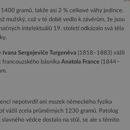
1400 gramů, takže asi 2 % celkové váhy jedince.
ež mužský, což v té době vedlo k závěrům, že jsou
načných intelektuálů 19. století odkázalo svá těla
ky.
e
Ivana Sergejeviče Turgeněva
(1818–1883) vážil
k francouzského básníka
Anatola France
(1844–
am.
igenci nepotvrdil ani mozek německého fyzika
ť vážil zcela průměrných 1230 gramů. Patolog
o slavného vědce dostalo na stůl, se ale s těmito