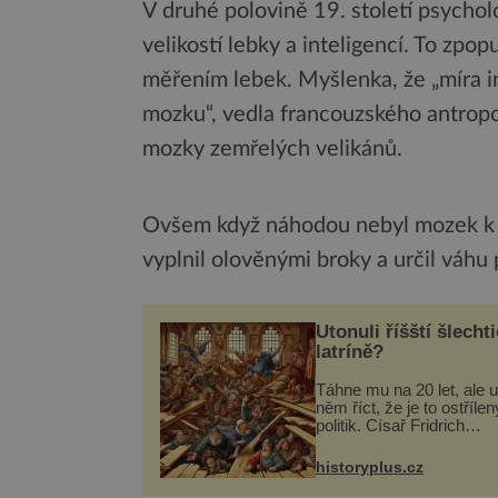
V druhé polovině 19. století psycholo
velikostí lebky a inteligencí. To zpop
měřením lebek. Myšlenka, že „míra in
mozku“, vedla francouzského antrop
mozky zemřelých velikánů.
Ovšem když náhodou nebyl mozek k d
vyplnil olověnými broky a určil váhu 
Utonuli říšští šlechti
latríně?
Táhne mu na 20 let, ale u
něm říct, že je to ostřílen
politik. Císař Fridrich
Barbarossa proto posílá
syna a dědice Jindřicha V
historyplus.cz
Erfurtu, aby se stal
prostředníkem při řešení