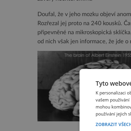
Doufal, že v jeho mozku objeví anomá
Rozřezal jej proto na 240 kousků. Ča
připevněné na mikroskopická sklíčk
od nich však jen informace, že jde 
Tyto webové
K personalizaci 
vašem používání n
mohou kombinovat
používání jejich 
ZOBRAZIT VŠEC
Einsteinův mozek, 