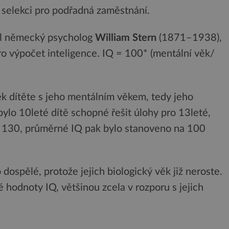
k selekci pro podřadná zaměstnání.
el německý psycholog
William Stern
(1871–1938),
ro výpočet inteligence. IQ = 100* (mentální věk/
ěk dítěte s jeho mentálním věkem, tedy jeho
ylo 10leté dítě schopné řešit úlohy pro 13leté,
t 130, průměrné IQ pak bylo stanoveno na 100
dospělé, protože jejich biologický věk již neroste.
ké hodnoty IQ, většinou zcela v rozporu s jejich