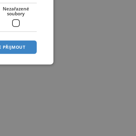
Nezařazené
soubory
E PŘIJMOUT