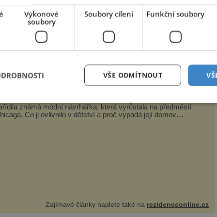
é
Výkonové
Soubory cílení
Funkční soubory
couzský vědec Alfred Binet (1857–1911), který ve
soubory
ížské Sorbonně dlouhé roky studoval vztah mezi
u dětí.
ODROBNOSTI
VŠE ODMÍTNOUT
VŠ
op artové poklady Lisy Perry
ewyorský penthaus v retro-futuristickém stylu si pro sebe
ařídila známá módní návrhářka, která vyrůstala na předměstí
hicaga. Co ji ovlivnilo v dětství a proč vypadá její domov
rávě takto? Interié...
Zajímavé články najdete také na
rezidenceonline.cz