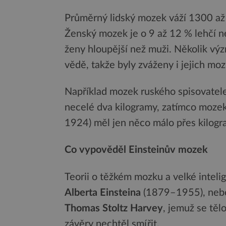
m...
Průměrný lidský mozek váží 1300 až 
Ženský mozek je o 9 až 12 % lehčí n
ženy hloupější než muži. Několik výz
vědě, takže byly zváženy i jejich moz
Například mozek ruského spisovatel
necelé dva kilogramy, zatímco moze
1924) měl jen něco málo přes kilogr
Co vypověděl Einsteinův mozek
Teorii o těžkém mozku a velké intel
Alberta Einsteina
(1879–1955), nebo
Thomas Stoltz Harvey
, jemuž se těl
závěry nechtěl smířit.