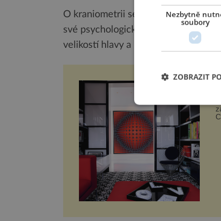
Nezbytně nutn
O kraniometrii se zajímal také fran
soubory
své psychologické laboratoři na pař
velikostí hlavy a inteligencí, zejména 
ZOBRAZIT P
P
N
z
C
p