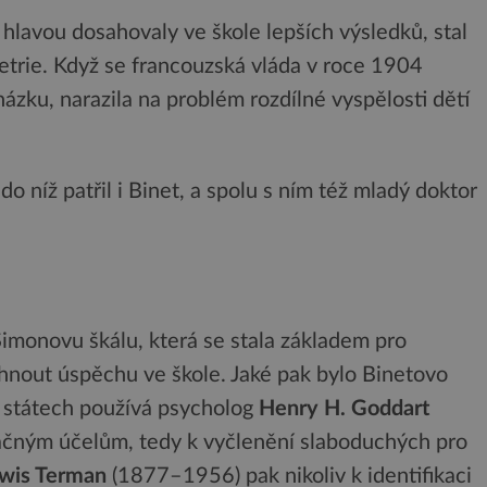
ší hlavou dosahovaly ve škole lepších výsledků, stal
trie. Když se francouzská vláda v roce 1904
ázku, narazila na problém rozdílné vyspělosti dětí
o níž patřil i Binet, a spolu s ním též mladý doktor
Simonovu škálu, která se stala základem pro
hnout úspěchu ve škole. Jaké pak bylo Binetovo
ch státech používá psycholog
Henry H. Goddart
ačným účelům, tedy k vyčlenění slaboduchých pro
wis Terman
(1877–1956) pak nikoliv k identifikaci