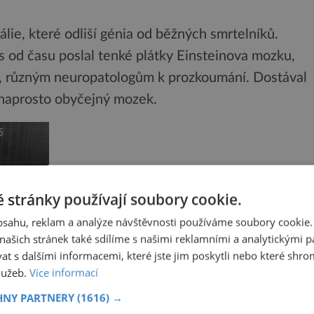
lie, které odliší génia od běžných smrtelníků.
s od času poslal tenké plátky Einsteinova mozku,
a, různým neuropatologům k prozkoumání. Dostával
o naprosto obyčejný mozek.
 stránky používají soubory cookie.
obsahu, reklam a analýze návštěvnosti používáme soubory cookie.
ašich stránek také sdílíme s našimi reklamními a analytickými par
 s dalšími informacemi, které jste jim poskytli nebo které shro
služeb.
Více informací
HNY PARTNERY
(1616) →
zdroj: WikiCommons by Thomas Harvey