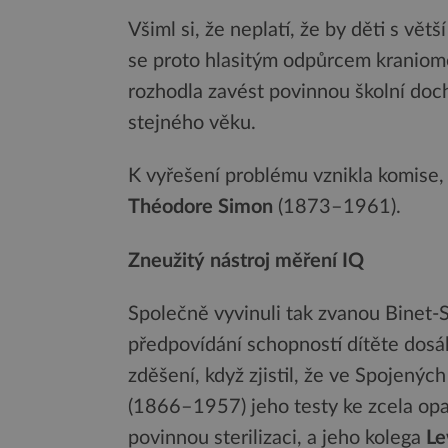
Všiml si, že neplatí, že by děti s vět
se proto hlasitým odpůrcem kraniome
rozhodla zavést povinnou školní doch
stejného věku.
K vyřešení problému vznikla komise, d
Théodore Simon
(1873–1961).
Zneužitý nástroj měření IQ
Společně vyvinuli tak zvanou Binet-
předpovídání schopností dítěte dosá
zděšení, když zjistil, že ve Spojený
(1866–1957) jeho testy ke zcela op
povinnou sterilizaci, a jeho kolega
Le