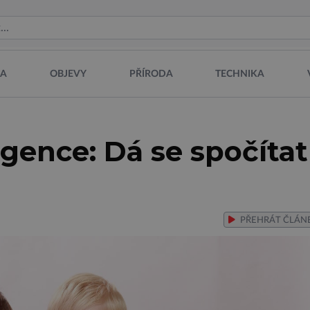
NA
OBJEVY
PŘÍRODA
TECHNIKA
igence: Dá se spočítat
PŘEHRÁT
ČLÁN