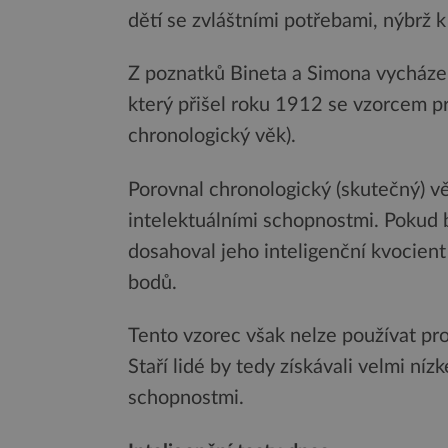
dětí se zvláštními potřebami, nýbrž 
Z poznatků Bineta a Simona vycház
který přišel roku 1912 se vzorcem p
chronologický věk).
Porovnal chronologický (skutečný) v
intelektuálními schopnostmi. Pokud b
dosahoval jeho inteligenční kvocien
bodů.
Tento vzorec však nelze používat pro 
Staří lidé by tedy získávali velmi níz
schopnostmi.