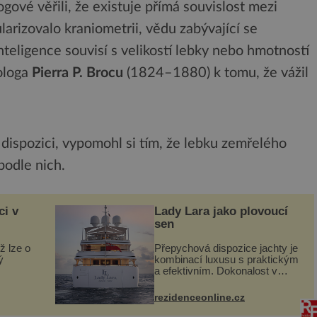
gové věřili, že existuje přímá souvislost mezi
ularizovalo kraniometrii, vědu zabývající se
teligence souvisí s velikostí lebky nebo hmotností
ologa
Pierra P. Brocu
(1824–1880) k tomu, že vážil
ispozici, vypomohl si tím, že lebku zemřelého
podle nich.
ci v
Lady Lara jako plovoucí
sen
ž lze o
Přepychová dispozice jachty je
ý
kombinací luxusu s praktickým
a efektivním. Dokonalost v
 svého
každém detailu představuje
I. do
značka Fendi Casa, kterou byly
rezidenceonline.cz
vybaveny její paluby. Monacký
 sporu
přístav nabízí každoročn...