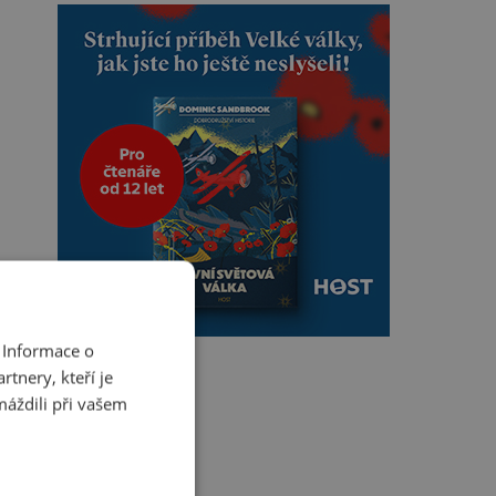
 Informace o
tnery, kteří je
máždili při vašem