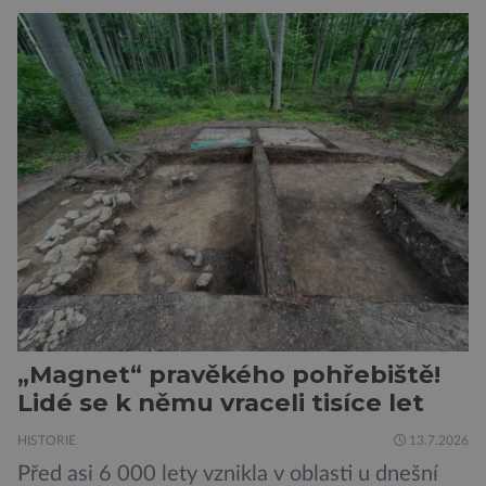
v Hodoníně u Kunštátu. Jeho pozůstatky byly
nedávno odkrývány archeology. Někteří z asi
1400 Romů a Sintů, kteří byli v táboře
internováni, v něm vydechli naposledy. Jiné
čekal transport do […]
„Magnet“ pravěkého pohřebiště!
Lidé se k němu vraceli tisíce let
HISTORIE
13.7.2026
Před asi 6 000 lety vznikla v oblasti u dnešní