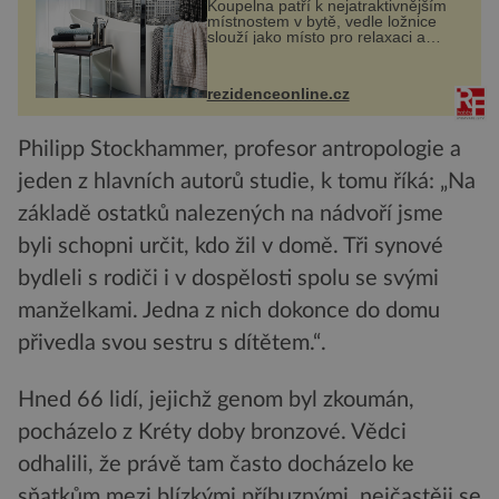
Koupelna patří k nejatraktivnějším
místnostem v bytě, vedle ložnice
slouží jako místo pro relaxaci a
odpočinek. Koupelnový textil –
ručníky, osušky a koberečky –
mohou jako mávnutím kouzelného
rezidenceonline.cz
proutku...
Philipp Stockhammer, profesor antropologie a
jeden z hlavních autorů studie, k tomu říká: „Na
základě ostatků nalezených na nádvoří jsme
byli schopni určit, kdo žil v domě. Tři synové
bydleli s rodiči i v dospělosti spolu se svými
manželkami. Jedna z nich dokonce do domu
přivedla svou sestru s dítětem.“.
Hned 66 lidí, jejichž genom byl zkoumán,
pocházelo z Kréty doby bronzové. Vědci
odhalili, že právě tam často docházelo ke
sňatkům mezi blízkými příbuznými, nejčastěji se