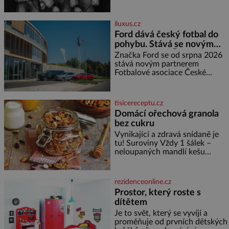
švadlenku. Když mu to
neprozradí – ostatně ani
nemůže, protože žádné nemá,
iluxus.cz
spokojí se lupič s několika
Ford dává český fotbal do
měďáky a štůčky látky. Zraněná
pohybu. Stává se novým
žena pár dní nato umírá. Je to
partnerem FAČR
muž nebývale krutý. Jeho činy
Značka Ford se od srpna 2026
budí hrůzu ještě dlouho po jeho
stává novým partnerem
smrti
Fotbalové asociace České
republiky. V rámci tříleté
spolupráce zajistí mobilitu
asociace, reprezentačních týmů
tisicereceptu.cz
i českého fotbalu v regionech.
Domácí ořechová granola
Partner
bez cukru
Vynikající a zdravá snídaně je
tu! Suroviny Vždy 1 šálek –
neloupaných mandlí kešu
ořechů vlašských ořechů
slunečnicových semínek
semínek dýně rozinek 3 šálky
rezidenceonline.cz
ovesných vloček 1 lžíce mlet
Prostor, který roste s
dítětem
Je to svět, který se vyvíjí a
proměňuje od prvních dětských