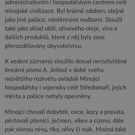
administrativním i hospodářským centrem celé
minojské civilizace. Byl krásně zdoben, stejně
jako jiné paláce, nástěnnými malbami. Sloužil
také jako sklad obilí, olivového oleje, vína a
dalších produktů, které z něj byly zase
přerozdělovány obyvatelstvu.
K vedení záznamů sloužilo dosud nerozluštěné
lineární písmo A. Jelikož v době svého
největšího rozkvětu ovládali Mínojci
hospodářsky i vojensky celé Středomoří, jejich
města a paláce nebyly opevněny.
Mínojci chovali dobytek, ovce, kozy a prasata,
pěstovali pšenici, ječmen, vikev a cizrnu, dále
pak vinnou révu, fíky, olivy či mák. Možná také