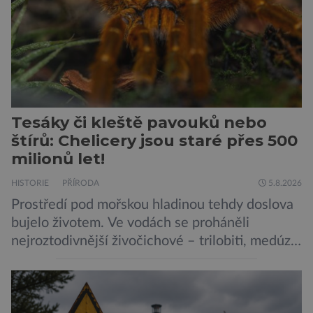
Tesáky či kleště pavouků nebo
štírů: Chelicery jsou staré přes 500
milionů let!
HISTORIE
PŘÍRODA
5.8.2026
Prostředí pod mořskou hladinou tehdy doslova
bujelo životem. Ve vodách se proháněli
nejroztodivnější živočichové – trilobiti, medúzy
či hlavonožci. V dávném kambriu žil také
prazvláštní stonožce podobný tvor, který měl
zárodky zbraní typických pro dnešní pavouky.