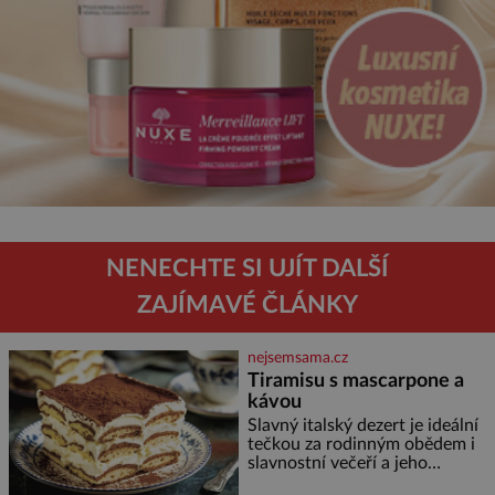
NENECHTE SI UJÍT DALŠÍ
ZAJÍMAVÉ ČLÁNKY
nejsemsama.cz
Tiramisu s mascarpone a
kávou
Slavný italský dezert je ideální
tečkou za rodinným obědem i
slavnostní večeří a jeho
příprava je jednodušší, než se