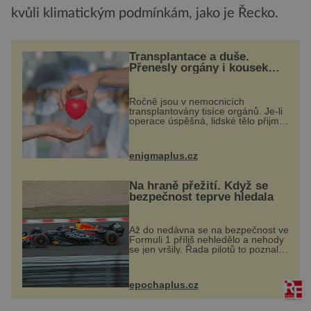
kvůli klimatickým podmínkám, jako je Řecko.
Transplantace a duše.
Přenesly orgány i kousek
osobnosti dárce?
Ročně jsou v nemocnicích
transplantovány tisíce orgánů. Je-li
operace úspěšná, lidské tělo přijme
darovaný orgán za své a pacient
může vést plnohodnotný život. Ale
co když při transplantaci
enigmaplus.cz
nepřijímám...
Na hraně přežití. Když se
bezpečnost teprve hledala
Až do nedávna se na bezpečnost ve
Formuli 1 příliš nehledělo a nehody
se jen vršily. Řada pilotů to poznala
na vlastní kůži, často s trvalými
následky nebo bohužel i ztrátou
života. Dnes nepochopiteln...
epochaplus.cz