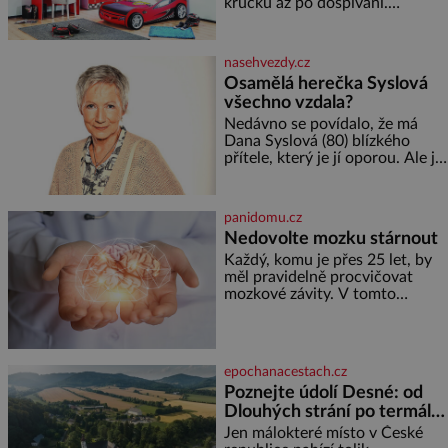
krůčků až po dospívání.
Správně navržený pokoj
podporuje bezpečí, kreativitu,
soustředění i odpočinek a
nasehvezdy.cz
reaguje na každou etapu života
Osamělá herečka Syslová
a specifické potřeby dítěte. Pro
všechno vzdala?
nejmenší je klíčová
jednoduchost, měkkost a
Nedávno se povídalo, že má
bezpečí, proto by pokoj
Dana Syslová (80) blízkého
miminka měl působit především
přítele, který je jí oporou. Ale je
klidně a útulně. Předškolní věk
to ještě vůbec pravda? V
je
posledních dnech čím dál
častěji mluví o svém odchodu.
panidomu.cz
Dohnala ji snad samota? Půs
Nedovolte mozku stárnout
Každý, komu je přes 25 let, by
měl pravidelně procvičovat
mozkové závity. V tomto
období se totiž začíná
zhoršovat paměť. Možná máte
problém vzpomenout si na
jméno kolegy z práce. Nebo
epochanacestach.cz
marně v paměti lovíte název
Poznejte údolí Desné: od
knížky, kterou jste nedávno
Dlouhých strání po termální
přečetli. Je to opravdu tak, s
věkem jako kdyby se paměť
prameny
Jen málokteré místo v České
rozhodla stávkovat. Cvičte