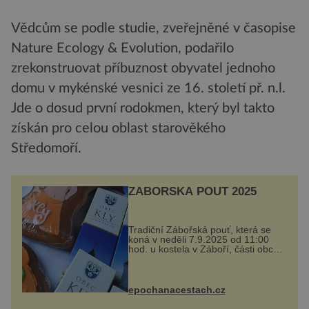
Vědcům se podle studie, zveřejněné v časopise
Nature Ecology & Evolution, podařilo
zrekonstruovat příbuznost obyvatel jednoho
domu v mykénské vesnici ze 16. století př. n.l.
Jde o dosud první rodokmen, který byl takto
získán pro celou oblast starověkého
Středomoří.
ZÁBOŘSKÁ POUŤ 2025
Tradiční Zábořská pouť, která se
koná v neděli 7.9.2025 od 11:00
hod. u kostela v Záboří, části obce
Kly u Mělníka. V programu
naleznete komentovanou prohlídku
kostela, dobovou hudbu, řemesla,
atrakce...
epochanacestach.cz