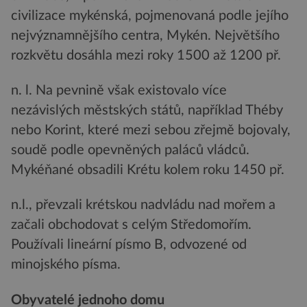
civilizace mykénská, pojmenovaná podle jejího
nejvýznamnějšího centra, Mykén. Největšího
rozkvětu dosáhla mezi roky 1500 až 1200 př.
n. l. Na pevnině však existovalo více
nezávislých městských států, například Théby
nebo Korint, které mezi sebou zřejmě bojovaly,
soudě podle opevněných paláců vládců.
Mykéňané obsadili Krétu kolem roku 1450 př.
n.l., převzali krétskou nadvládu nad mořem a
začali obchodovat s celým Středomořím.
Používali lineární písmo B, odvozené od
minojského písma.
Obyvatelé jednoho domu