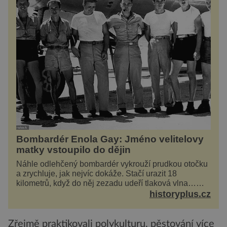
Bombardér Enola Gay: Jméno velitelovy
matky vstoupilo do dějin
Náhle odlehčený bombardér vykrouží prudkou otočku
a zrychluje, jak nejvíc dokáže. Stačí urazit 18
kilometrů, když do něj zezadu udeří tlaková vlna…
Americké rozhodnutí svrhnout ničivou jadernou
historyplus.cz
bombu ...
Zřejmě praktikovali polykulturu, pěstování více