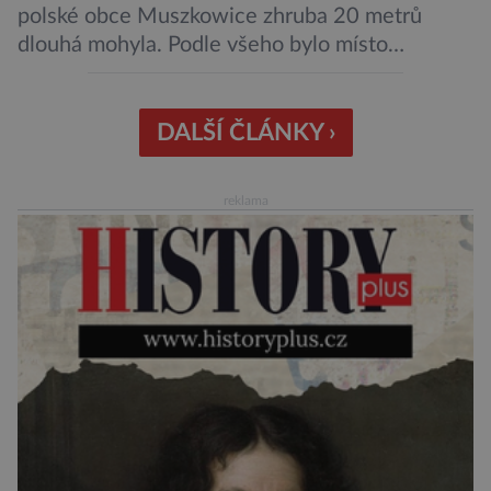
polské obce Muszkowice zhruba 20 metrů
dlouhá mohyla. Podle všeho bylo místo
vnímáno jako posvátné tisíce let. Experti tak
soudí z dalších, o dost mladších kruhových
mohyl, které se nacházejí v ose té starší. Na
DALŠÍ ČLÁNKY ›
archeologických pracích se podíleli experti ze
Západočeské univerzity v Plzni, […]
reklama