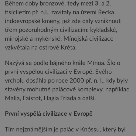
Během doby bronzové, tedy mezi 3. a 2.
tisíciletím př. n.l., zavítaly na území Řecka
indoevropské kmeny, jež zde daly vzniknout
třem pozoruhodným civilizacím: kykladské,
mínojské a mykénské. Mínojská civilizace
vzkvétala na ostrově Kréta.
Nazývá se podle bájného krále Mínoa. Šlo o
první vyspělou civilizaci v Evropě. Svého
vrcholu dosáhla po roce 2000 př. n. l., kdy byly
stavěny mohutné palácové komplexy, například
Malia, Faistot, Hagia Triada a další.
První vyspělá civilizace v Evropě
Tím nejznámějším je palác v Knóssu, který byl