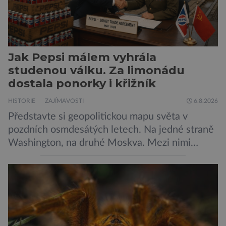
Jak Pepsi málem vyhrála
studenou válku. Za limonádu
dostala ponorky i křižník
HISTORIE
ZAJÍMAVOSTI
6.8.2026
Představte si geopolitickou mapu světa v
pozdních osmdesátých letech. Na jedné straně
Washington, na druhé Moskva. Mezi nimi
jaderný arzenál schopný zničit planetu
padesátkrát dokola, železná opona a miliony
vojáků v permanentní pohotovosti. A pak je tu
Donald Kendall, generální ředitel společnosti
PepsiCo, který se v květnu roku 1989 stává
admirálem flotily, jež čítá sedmnáct […]