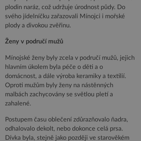
plodin naráz, což udržuje úrodnost půdy. Do
svého jídelníčku zařazovali Mínojci i mořské
plody a divokou zvěřinu.
Ženy v područí mužů
Mínojské ženy byly zcela v područí mužů, jejich
hlavním úkolem byla péče o děti a o
domácnost, a dále výroba keramiky a textilií.
Oproti mužům byly ženy na nástěnných
malbách zachycovány se světlou pletí a
zahalené.
Postupem času oblečení zdůrazňovalo ňadra,
odhalovalo dekolt, nebo dokonce celá prsa.
Dívka byla, stejně jako později ve starověkém