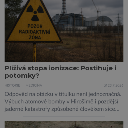
Pavouci, štíři či klíšťata jsou členovci patřící do
skupiny klepítkatců. Vyznačují se takzvanými
chelicerami, které u nich představují právě […]
Plíživá stopa ionizace: Postihuje i
potomky?
HISTORIE
MEDICÍNA
23.7.2026
Odpověď na otázku v titulku není jednoznačná.
Výbuch atomové bomby v Hirošimě i pozdější
jaderné katastrofy způsobené člověkem sice
ukázaly, že silné dávky ionizace zabíjejí a že
slabší a dlouhodobé záření poškozuje DNA.