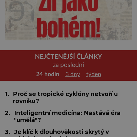
NEJČTENĚJŠÍ ČLÁNKY
za poslední
24 hodin
3 dny
týden
1.
Proč se tropické cyklóny netvoří u
rovníku?
2.
Inteligentní medicína: Nastává éra
"umělá"?
3.
Je klíč k dlouhověkosti skrytý v