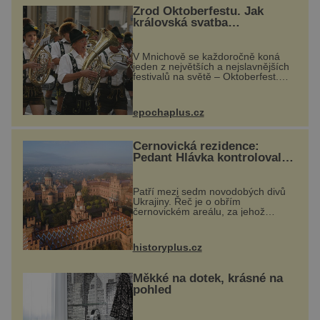
Zrod Oktoberfestu. Jak
královská svatba
odstartovala největší pivní
festival světa
V Mnichově se každoročně koná
jeden z největších a nejslavnějších
festivalů na světě – Oktoberfest.
Každý rok přiláká miliony
návštěvníků, kteří si vychutnávají
pivo, tradiční jídlo a bavorskou
epochaplus.cz
kultur...
Černovická rezidence:
Pedant Hlávka kontroloval
každou cihlu
Patří mezi sedm novodobých divů
Ukrajiny. Řeč je o obřím
černovickém areálu, za jehož
vznikem stál slavný český architekt
Josef Hlávka. Ten si na něm dal
mimořádně záležet. Jeho stavební
historyplus.cz
plány by při ...
Měkké na dotek, krásné na
pohled