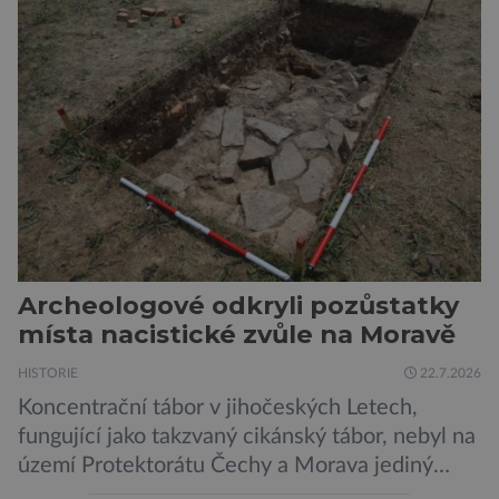
Přesto není stále zcela jasné, nakolik se mutace
vzniklé ozářením přenášejí na potomstvo. Před
pěti lety, těsně před 35. výročím výbuchu
Černobylské jaderné elektrárny, […]
Archeologové odkryli pozůstatky
místa nacistické zvůle na Moravě
HISTORIE
22.7.2026
Koncentrační tábor v jihočeských Letech,
fungující jako takzvaný cikánský tábor, nebyl na
území Protektorátu Čechy a Morava jediný
takový. Další se nacházel na Moravě, konkrétně