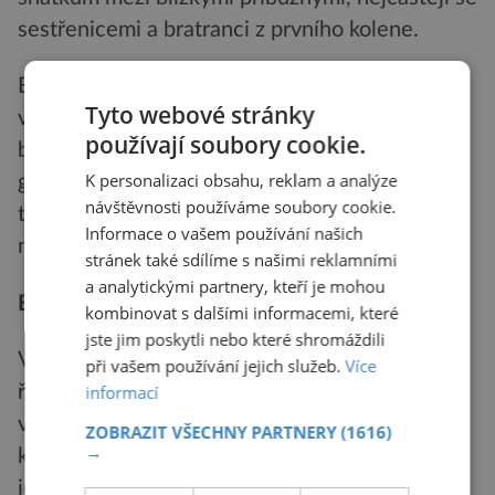
sestřenicemi a bratranci z prvního kolene.
Eirini Skourtanioti, další z autorů studie,
Tyto webové stránky
vysvětluje, o jak unikátní objev se jedná: „Nyní
používají soubory cookie.
bylo zveřejněno více než tisíc starověkých
K personalizaci obsahu, reklam a analýze
genomů z různých oblastí světa, ale zdá se, že
návštěvnosti používáme soubory cookie.
tak přísný systém sňatků mezi příbuzenstvem
Informace o vašem používání našich
neexistoval nikde jinde ve starověkém světě.“.
stránek také sdílíme s našimi reklamními
a analytickými partnery, kteří je mohou
Bratranec si bral sestřenici
kombinovat s dalšími informacemi, které
jste jim poskytli nebo které shromáždili
Vědci zjistili, že až polovina obyvatel žijících na
při vašem používání jejich služeb.
Více
informací
řeckých ostrovech se před 4 000 lety ženila či
vdávala za sestřenici či bratrance z prvního
ZOBRAZIT VŠECHNY PARTNERY
(1616)
→
kolene, v pevninském Řecku to přitom byla jen
jedna třetina.