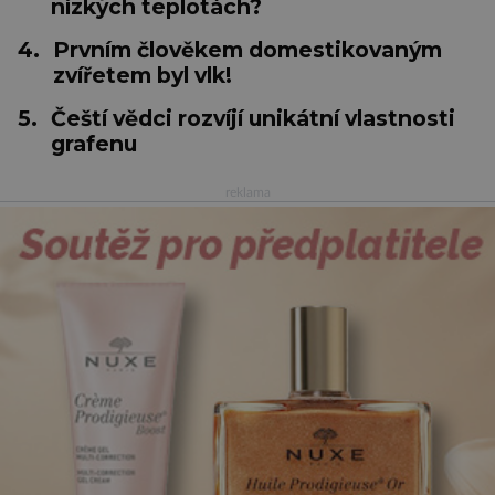
nízkých teplotách?
4.
Prvním člověkem domestikovaným
zvířetem byl vlk!
5.
Čeští vědci rozvíjí unikátní vlastnosti
grafenu
reklama