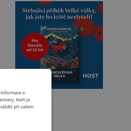
 Informace o
tnery, kteří je
máždili při vašem