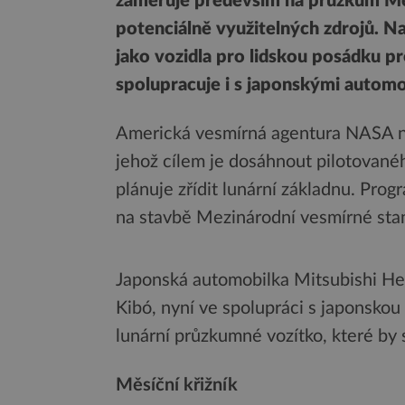
zaměřuje především na průzkum Mě
potenciálně využitelných zdrojů. N
jako vozidla pro lidskou posádku 
spolupracuje i s japonskými automo
Americká vesmírná agentura NASA ny
jehož cílem je dosáhnout pilotované
plánuje zřídit lunární základnu. Prog
na stavbě Mezinárodní vesmírné stan
Japonská automobilka Mitsubishi Heav
Kibó, nyní ve spolupráci s japonsko
lunární průzkumné vozítko, které by
Měsíční křižník