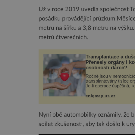
Už v roce 2019 uvedla společnost To
posádku provádějící průzkum Měsíce 
metru na šířku a 3,8 metru na výšku. 
metrů čtverečních.
Transplantace a duš
Přenesly orgány i k
osobnosti dárce?
Ročně jsou v nemocnicí
transplantovány tisíce or
Je-li operace úspěšná, li
tělo přijme darovaný org
své a pacient může vést
enigmaplus.cz
plnohodnotný život. Ale 
při transplantaci nepřijím
Nyní obě automobilky oznámily, že b
sdílet zkušenosti, aby tak došlo k 