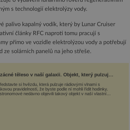
m s technologií elektrolýzy vody.
é palivo kapalný vodík, který by Lunar Cruiser
tivní články RFC naproti tomu pracují s
my přímo ve vozidle elektrolýzou vody a potřebují
d ze solárních panelů na jeho střeše.
zácné těleso v naší galaxii. Objekt, který pulzuje
ak jasně, že mění astronomii
ředstavte si hvězdu, která pulzuje rádiovými vlnami s
akovou pravidelností, že byste podle ní mohli řídit hodinky.
stronomové nedávno objevili takový objekt v naší vlastní
alaxii, ale jeho chování...