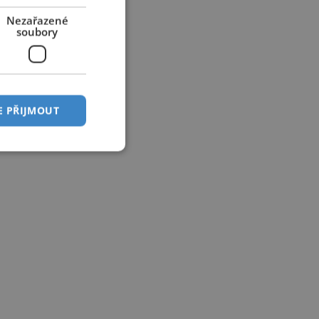
Nezařazené
soubory
E PŘIJMOUT