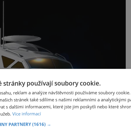
 stránky používají soubory cookie.
obsahu, reklam a analýze návštěvnosti používáme soubory cookie.
ašich stránek také sdílíme s našimi reklamními a analytickými par
 s dalšími informacemi, které jste jim poskytli nebo které shro
služeb.
Více informací
HNY PARTNERY
(1616) →
Zdroj: Toyota