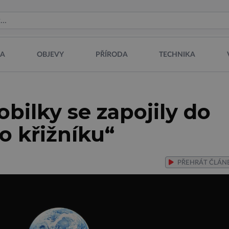
NA
OBJEVY
PŘÍRODA
TECHNIKA
ilky se zapojily do
o křižníku“
PŘEHRÁT
ČLÁN