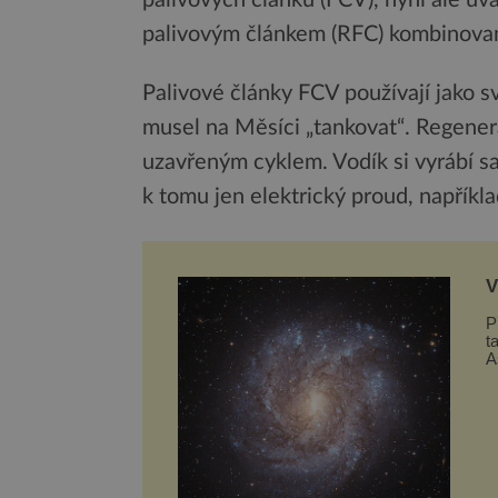
palivovým článkem (RFC) kombinovaný
Palivové články FCV používají jako sv
musel na Měsíci „tankovat“. Regenera
uzavřeným cyklem. Vodík si vyrábí sa
k tomu jen elektrický proud, napříkla
V
t
P
t
A
g