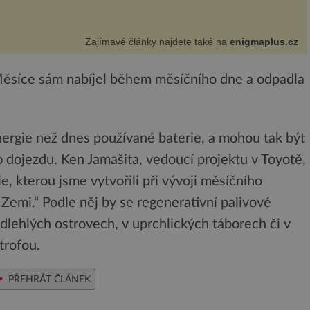
Zajímavé články najdete také na
enigmaplus.cz
 Měsíce sám nabíjel během měsíčního dne a odpadla
nergie než dnes používané baterie, a mohou tak být
 dojezdu. Ken Jamašita, vedoucí projektu v Toyotě,
, kterou jsme vytvořili při vývoji měsíčního
 Zemi.“ Podle něj by se regenerativní palivové
dlehlých ostrovech, v uprchlických táborech či v
trofou.
PŘEHRÁT ČLÁNEK