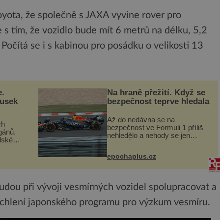
yota, že společně s JAXA vyvine rover pro
s tím, že vozidlo bude mít 6 metrů na délku, 5,2
Počítá se i s kabinou pro posádku o velikosti 13
e.
Na hraně přežití. Když se
ousek
bezpečnost teprve hledala
Až do nedávna se na
ch
bezpečnost ve Formuli 1 příliš
gánů.
nehledělo a nehody se jen
dské
vršily. Řada pilotů to poznala na
án za
vlastní kůži, často s trvalými
epochaplus.cz
následky nebo bohužel i ztrátou
co když
života. Dnes nepochopiteln...
ám...
udou při vývoji vesmírných vozidel spolupracovat a
urychlení japonského programu pro výzkum vesmíru.