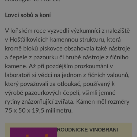
Lovci sobů a koní
V loňském roce vyzvedli výzkumníci z naleziště
v Hošťálkovicích kamennou strukturu, která
kromě bloků pískovce obsahovala také nástroje
a čepele z pazourku či hrubé nástroje z říčního
kamene. Až při pozdějším prozkoumání v
laboratoři si vědci na jednom z říčních valounů,
který považovali za otloukač, používaný k
výrobě pazourkových čepelí, všimli jemné
rytiny znázorňující zvířata. Kámen měl rozměry
75 x 50 x 19,5 milimetru.
ROUDNICKÉ VINOBRANÍ