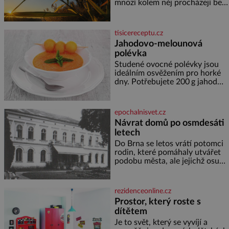
poznáváním památek ve
mnozí kolem něj procházejí bez
Velkých Losinách nebo v
povšimnutí. Přesto právě rákos
termálním
pomáhal stavět domy, vyrábět
lodě, zapisovat první texty a
tisicereceptu.cz
inspiroval řadu pověstí. Tato
Jahodovo-melounová
skromná, ale užitečná rostlina
polévka
provází člověka už tisíce let.
Většina lidí vnímá rákos jen jako
Studené ovocné polévky jsou
obyčejnou kulisu letního
ideálním osvěžením pro horké
koupání. Stačí se však podívat
dny. Potřebujete 200 g jahod
600 g žlutého melounu 100 ml
sladkého dezertního vína 50 g
cukru krystal 1 lžíci medu 200 g
epochalnisvet.cz
zakysané sm
Návrat domů po osmdesáti
letech
Do Brna se letos vrátí potomci
rodin, které pomáhaly utvářet
podobu města, ale jejichž osudy
dramaticky přerušila druhá
světová válka. Příběhy rodů
Placzek, Löw-Beer, Fuhrmann,
rezidenceonline.cz
Kohn a Stiassni se stanou
Prostor, který roste s
jednou z hlavních
dítětem
dramaturgických linií festivalu
židovské kultury ŠTETL FEST
Je to svět, který se vyvíjí a