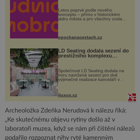
Letos poprvé podle nového
konceptu – přímo v historickém
jádru města a pro všechny zcela
zdarma. Hlavní program se
odehraje na Karlově a Husově
náměstí. Návštěvníci se mohou těšit
na víno, burčák, pes...
epochanacestach.cz
LD Seating dodala sezení do
prestižního komplexu
MediaCityUK v Salfordu
Společnost LD Seating dodala na
míru navržené sezení pro dvě
výjimečné realizace kanceláří v
areálu MediaCityUK v anglickém
Salfordu – konkrétně do budov Blue
Tower a Orange Tower. Komplex
iluxus.cz
budov Media...
Archeoložka Zdeňka Nerudová k nálezu říká:
„Ke skutečnému objevu rytiny došlo až v
laboratoři muzea, když se nám při čištění nálezů
podařilo rozpoznat rýhy ryté kamenným