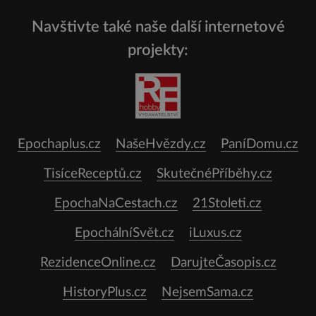
Navštivte také naše další internetové
projekty:
Epochaplus.cz
NašeHvězdy.cz
PaníDomu.cz
TisíceReceptů.cz
SkutečnéPříběhy.cz
EpochaNaCestach.cz
21Stoleti.cz
EpochálníSvět.cz
iLuxus.cz
RezidenceOnline.cz
DarujteČasopis.cz
HistoryPlus.cz
NejsemSama.cz