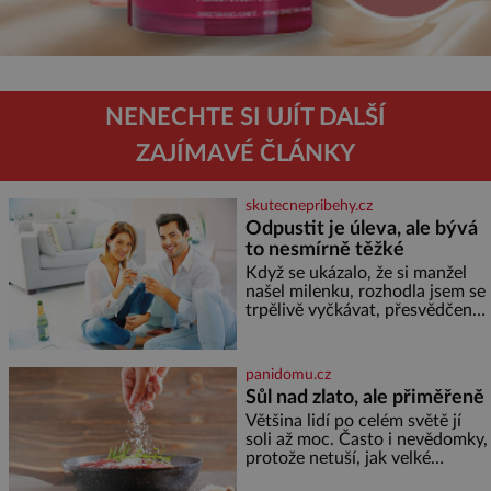
NENECHTE SI UJÍT DALŠÍ
ZAJÍMAVÉ ČLÁNKY
skutecnepribehy.cz
Odpustit je úleva, ale bývá
to nesmírně těžké
Když se ukázalo, že si manžel
našel milenku, rozhodla jsem se
trpělivě vyčkávat, přesvědčena,
že se dříve či později vrátí k
rodině. Možná je to jedna z
nejtěžších věcí na světě. Ale
panidomu.cz
každý, kdo s tím má nějaké
Sůl nad zlato, ale přiměřeně
zkušenosti, se zapřísahá, že
Většina lidí po celém světě jí
pokud odpustíte, znatelně se
soli až moc. Často i nevědomky,
vám uleví. Když se ke mně
protože netuší, jak velké
doneslo, že si manžel pořídil
množství se jí skrývá v
milenku,