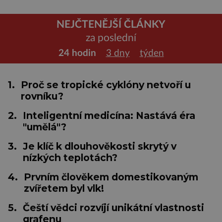
NEJČTENĚJŠÍ ČLÁNKY
za poslední
24 hodin
3 dny
týden
1.
Proč se tropické cyklóny netvoří u
rovníku?
2.
Inteligentní medicína: Nastává éra
"umělá"?
3.
Je klíč k dlouhověkosti skrytý v
nízkých teplotách?
4.
Prvním člověkem domestikovaným
zvířetem byl vlk!
5.
Čeští vědci rozvíjí unikátní vlastnosti
grafenu