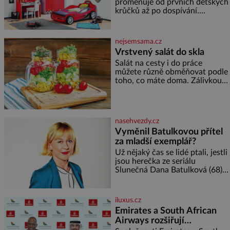
2026. Některé návraty nejsou
proměňuje od prvních dětských
jednoduché. Místa, která si
krůčků až po dospívání.
člověk pamatuje z rodinných
Správně navržený pokoj
vyprávění, už dávno
podporuje bezpečí, kreativitu,
soustředění i odpočinek a
nejsemsama.cz
reaguje na každou etapu života
Vrstvený salát do skla
a specifické potřeby dítěte. Pro
Salát na cesty i do práce
nejmenší je klíčová
můžete různě obměňovat podle
jednoduchost, měkkost a
toho, co máte doma. Zálivkou
bezpečí, proto by pokoj
ho zalijte až těsně před
miminka měl působit především
podáváním, aby zeleninu
klidně a útulně. Předškolní věk
nerozmočila. Na 2 porce
je
potřebujete: ✿ 1/4 ledového
nasehvezdy.cz
nebo jiného salátu (římský salát,
Vyměnil Batulkovou přítel
polníček…) ✿ 1 malá konzerva
za mladší exemplář?
kukuřice ✿ ½ okurky ✿ 2
rajčata Zálivka: ✿ 4 lžíce
Už nějaký čas se lidé ptali, jestli
olivového oleje ✿ 1 lžíci
jsou herečka ze seriálu
citronové šťávy ✿ ½ stroužku
Slunečná Dana Batulková (68) a
její partner, režisér Ondřej Zajíc
(56), ještě vůbec spolu. Herečka
od sebe přítele od samého
iluxus.cz
začátku odhán
Emirates a South African
Airways rozšiřují