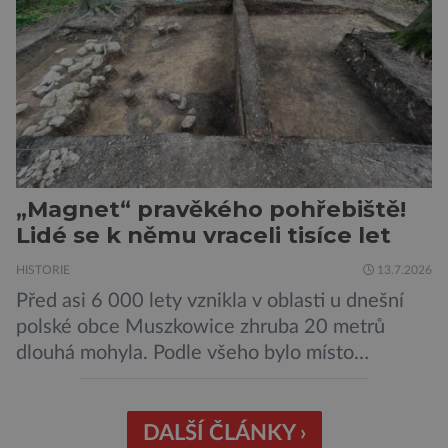
„Magnet“ pravěkého pohřebiště!
Lidé se k němu vraceli tisíce let
HISTORIE
13.7.2026
Před asi 6 000 lety vznikla v oblasti u dnešní
polské obce Muszkowice zhruba 20 metrů
dlouhá mohyla. Podle všeho bylo místo
vnímáno jako posvátné tisíce let. Experti tak
soudí z dalších, o dost mladších kruhových
mohyl, které se nacházejí v ose té starší. Na
DALŠÍ ČLÁNKY ›