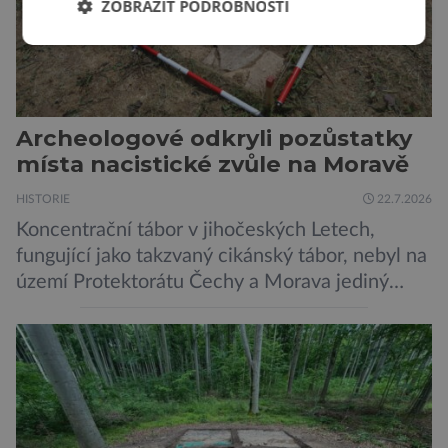
ZOBRAZIT PODROBNOSTI
Archeologové odkryli pozůstatky
místa nacistické zvůle na Moravě
HISTORIE
22.7.2026
Koncentrační tábor v jihočeských Letech,
fungující jako takzvaný cikánský tábor, nebyl na
území Protektorátu Čechy a Morava jediný
takový. Další se nacházel na Moravě, konkrétně
v Hodoníně u Kunštátu. Jeho pozůstatky byly
nedávno odkrývány archeology. Někteří z asi
1400 Romů a Sintů, kteří byli v táboře
internováni, v něm vydechli naposledy. Jiné
čekal transport do […]