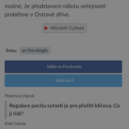
možné, že představení nálezu veřejnosti
proběhne v Ostravě dříve.
PŘEHRÁT ČLÁNEK
archeologie
Štítky:
Sdílet na Facebooku
Sdílet na X
Předchozí článek
Regulace pocitu sytosti je pro přežití klíčová. Co
ji řídí?
Další článek