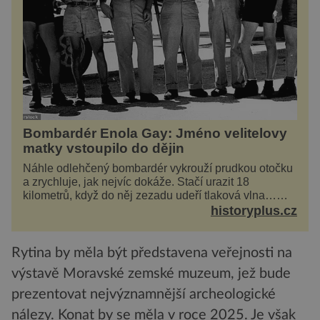
Bombardér Enola Gay: Jméno velitelovy
matky vstoupilo do dějin
Náhle odlehčený bombardér vykrouží prudkou otočku
a zrychluje, jak nejvíc dokáže. Stačí urazit 18
kilometrů, když do něj zezadu udeří tlaková vlna…
Americké rozhodnutí svrhnout ničivou jadernou
historyplus.cz
bombu ...
Rytina by měla být představena veřejnosti na
výstavě Moravské zemské muzeum, jež bude
prezentovat nejvýznamnější archeologické
nálezy. Konat by se měla v roce 2025. Je však