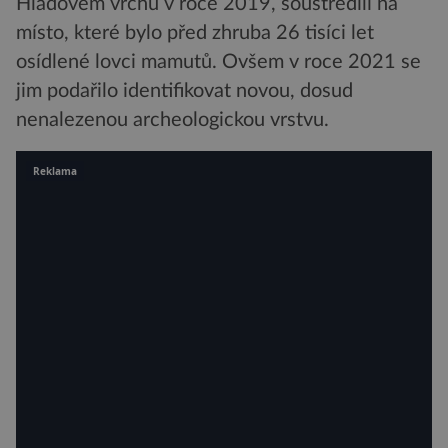
Hladovém vrchu v roce 2019, soustředili na
místo, které bylo před zhruba 26 tisíci let
osídlené lovci mamutů. Ovšem v roce 2021 se
jim podařilo identifikovat novou, dosud
nenalezenou archeologickou vrstvu.
Reklama