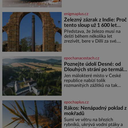
průmyslově vyráběných
potravinách, dokonce i těch
sladkých. Sůl je zdravá Ale v
enigmaplus.cz
ani ne třetinovém množství, než
Železný zázrak z Indie: Proč
je pro většinu populace běžné.
tento sloup už 1 600 let
Její základní složky– sodík a
chlór – jsou zásadní pro
nezná rez?
Představa, že železo musí na
správné hospodaření
dešti během několika let
zrezivět, bere v Dillí za své.
Uprostřed komplexu Qutb stojí
více než sedm metrů vysoký
železný sloup, který už přibližně
epochanacestach.cz
1 600 let odolává počasí
Poznejte údolí Desné: od
Dlouhých strání po termální
prameny
Jen málokteré místo v České
republice nabízí tolik
rozmanitých zážitků na tak
malém území jako údolí řeky
Desné v srdci Jeseníků. Během
jediného dne můžete
epochaplus.cz
nahlédnout do útrob jedné z
Rákos: Nenápadný poklad z
nejvýznamnějších vodních
mokřadů
elektráren v Evropě, vydat se na
horské hřebeny, projet se na
Šumí ve větru na březích
koloběžce a den zakončit
rybníků, ukrývá vodní ptáky a