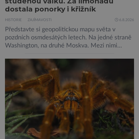
studenou válku. Za limonádu
dostala ponorky i křižník
HISTORIE
ZAJÍMAVOSTI
6.8.2026
Představte si geopolitickou mapu světa v
pozdních osmdesátých letech. Na jedné straně
Washington, na druhé Moskva. Mezi nimi
jaderný arzenál schopný zničit planetu
padesátkrát dokola, železná opona a miliony
vojáků v permanentní pohotovosti. A pak je tu
Donald Kendall, generální ředitel společnosti
PepsiCo, který se v květnu roku 1989 stává
admirálem flotily, jež čítá sedmnáct […]