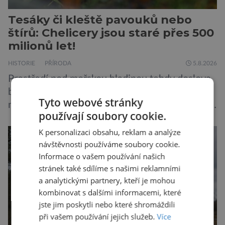
Tesáky či kleště pavouků nebo
štírů: Chelicery jsou staré přes 500
milionů let!
HISTORIE
PŘÍRODA
5.8.2026
Prostředí pod mořskou hladinou tehdy doslova
bujelo životem. Ve vodách se proháněli
Tyto webové stránky
nejroztodivnější živočichové – trilobiti, medúzy
používají soubory cookie.
či hlavonožci. V dávném kambriu žil také
prazvláštní stonožce podobný tvor, který měl
K personalizaci obsahu, reklam a analýze
zárodky zbraní typických pro dnešní pavouky.
návštěvnosti používáme soubory cookie.
Informace o vašem používání našich
Pavouci, štíři či klíšťata jsou členovci patřící do
stránek také sdílíme s našimi reklamními
skupiny klepítkatců. Vyznačují se takzvanými
a analytickými partnery, kteří je mohou
chelicerami, které u nich představují právě […]
kombinovat s dalšími informacemi, které
jste jim poskytli nebo které shromáždili
při vašem používání jejich služeb.
Více