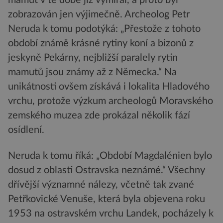
mamut v té době již vymíral, a proto byl
zobrazován jen výjimečně. Archeolog Petr
Neruda k tomu podotýká: „Přestože z tohoto
období známě krásné rytiny koní a bizonů z
jeskyně Pekárny, nejbližší paralely rytin
mamutů jsou známy až z Německa.“ Na
unikátnosti ovšem získává i lokalita Hladového
vrchu, protože výzkum archeologů Moravského
zemského muzea zde prokázal několik fází
osídlení.
Neruda k tomu říká: „Období Magdalénien bylo
dosud z oblasti Ostravska neznámé.“ Všechny
dřívější významné nálezy, včetně tak zvané
Petřkovické Venuše, která byla objevena roku
1953 na ostravském vrchu Landek, pocházely k