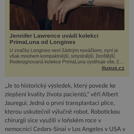
Jennifer Lawrence uvádí kolekci
PrimaLuna od Longines
U značky Longines není žádným nováčkem, nyní je
však mnohem kompaktnější, smyslnější, ženštější.
Redesignovaná kolekce PrimaLuna vystihuje vše, čím
je značka Longines dnes a čím byla i před sto
iluxus.cz
dvacet...
„Je to historický výsledek, který povede ke
zlepšení kvality života pacientů,“ věří Albert
Jauregui. Jedná o první transplantaci plíce,
kterou uskutečnil výlučně robot. Robotickou
chirurgii sice využili v loňském roce v
nemocnici Cedars-Sinai v Los Angeles v USA v