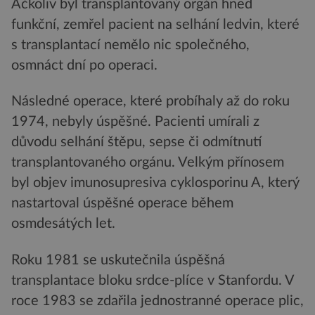
Ačkoliv byl transplantovaný orgán hned
funkční, zemřel pacient na selhání ledvin, které
s transplantací nemělo nic společného,
osmnáct dní po operaci.
Následné operace, které probíhaly až do roku
1974, nebyly úspěšné. Pacienti umírali z
důvodu selhání štěpu, sepse či odmítnutí
transplantovaného orgánu. Velkým přínosem
byl objev imunosupresiva cyklosporinu A, který
nastartoval úspěšné operace během
osmdesátých let.
Roku 1981 se uskutečnila úspěšná
transplantace bloku srdce-plíce v Stanfordu. V
roce 1983 se zdařila jednostranné operace plic,