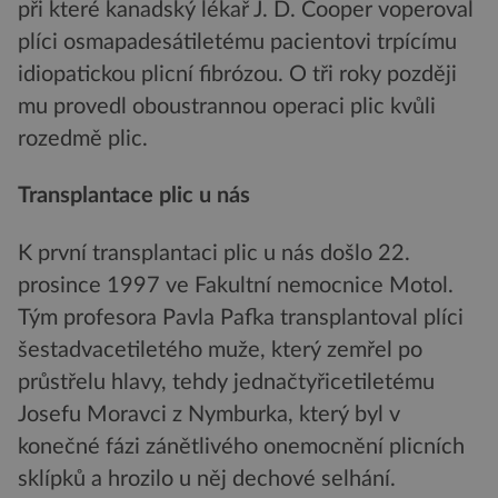
při které kanadský lékař J. D. Cooper voperoval
plíci osmapadesátiletému pacientovi trpícímu
idiopatickou plicní fibrózou. O tři roky později
mu provedl oboustrannou operaci plic kvůli
rozedmě plic.
Transplantace plic u nás
K první transplantaci plic u nás došlo 22.
prosince 1997 ve Fakultní nemocnice Motol.
Tým profesora Pavla Pafka transplantoval plíci
šestadvacetiletého muže, který zemřel po
průstřelu hlavy, tehdy jednačtyřicetiletému
Josefu Moravci z Nymburka, který byl v
konečné fázi zánětlivého onemocnění plicních
sklípků a hrozilo u něj dechové selhání.