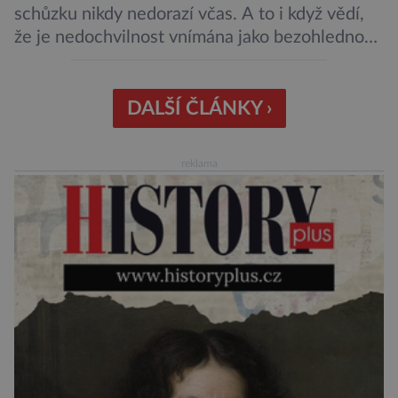
schůzku nikdy nedorazí včas. A to i když vědí,
že je nedochvilnost vnímána jako bezohlednost
či projev nedostatečné úcty k protistraně.
Nejnovější průzkumy ukazují, že za to lidé, kteří
chodí chronicky pozdě, možná úplně nemohou.
DALŠÍ ČLÁNKY ›
Jaké jsou nejčastější příčiny nedochvilnosti? A
dá se s ní bojovat? […]
reklama