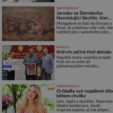
toho napsalo už hodně. Ale kdo
by doufal, že horká zem u
epochaplus.cz
herečky ze seriálu Ulice a
Jaroslav ze Šternberka:
režiséra vychladne,
Neexistující šlechtic, který
z Moravy vyžene Mongoly
Mongolové se tlačí do Evropy a
hrozí, že ovládnou celý svět. Ale
naštěstí jim v samotném srdci
Evropy stojí v cestě malé, ale
silné království, které dokáže
dobyvatelské hordy zastavit. Co
iluxus.cz
nedokáže žádná z asijských říší,
Král vín začíná třetí dekádu
co nedokážou Němci – to
Největší český vinařský projekt
dokáže český král. Nebo že by
Král vín ve svém již
ne? Mongolové od roku 1223
jednadvacátém ročníku
postupují podél Kaspického a
představil nejlepší domácí vína.
Azovského moře,
Ta vybírala odborná porota z
celkem 1260 vzorků od 157
vinařů. Král vín, který se – i pře
nejsemsama.cz
Ochlaďte své rozpálené tělo
během chvilky
Léto, teplo a sluníčko. Naprosto
ideální kombinace. Jenže
tropické teploty už tak příjemné