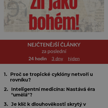
NEJČTENĚJŠÍ ČLÁNKY
za poslední
24 hodin
3 dny
týden
1.
Proč se tropické cyklóny netvoří u
rovníku?
2.
Inteligentní medicína: Nastává éra
"umělá"?
3.
Je klíč k dlouhověkosti skrytý v