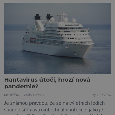
o ní nemusí vědět celý život. Přesto může
jednou rozhodnout o zdraví jeho dítěte. Právě
to je případ řady dědičných onemocnění,
například cystické fibrózy, […]
Hantavirus útočí, hrozí nová
pandemie?
MEDICÍNA
ZAJÍMAVOSTI
28.7.2026
Je známou pravdou, že se na výletních lodích
snadno šíří gastrointestinální infekce, jako je