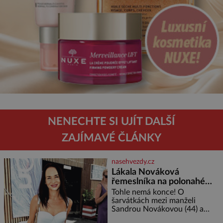
NENECHTE SI UJÍT DALŠÍ
ZAJÍMAVÉ ČLÁNKY
nasehvezdy.cz
Lákala Nováková
řemeslníka na polonahé
tělo!
Tohle nemá konce! O
šarvátkách mezi manželi
Sandrou Novákovou (44) a
Vojtěchem Moravcem (39) se