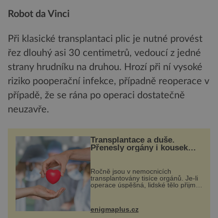
Robot da Vinci
Při klasické transplantaci plic je nutné provést
řez dlouhý asi 30 centimetrů, vedoucí z jedné
strany hrudníku na druhou. Hrozí při ní vysoké
riziko pooperační infekce, případně reoperace v
případě, že se rána po operaci dostatečně
neuzavře.
Transplantace a duše.
Přenesly orgány i kousek
osobnosti dárce?
Ročně jsou v nemocnicích
transplantovány tisíce orgánů. Je-li
operace úspěšná, lidské tělo přijme
darovaný orgán za své a pacient
může vést plnohodnotný život. Ale
co když při transplantaci
enigmaplus.cz
nepřijímám...