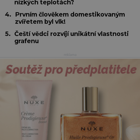
nízkých teplotách?
4.
Prvním člověkem domestikovaným
zvířetem byl vlk!
5.
Čeští vědci rozvíjí unikátní vlastnosti
grafenu
reklama