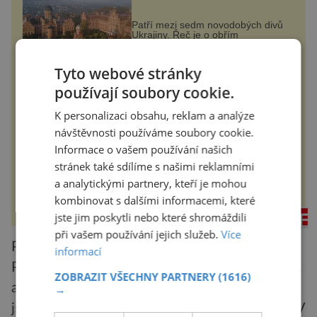
každou cihlu
Patří mezi sedm novodobých divů
Ukrajiny. Řeč je o obřím
černovickém areálu, za jehož
vznikem stál slavný český architekt
Josef Hlávka. Ten si na něm dal
Tyto webové stránky
mimořádně záležet. Jeho stavební
historyplus.cz
plány by při ...
používají soubory cookie.
Měkké na dotek, krásné na
K personalizaci obsahu, reklam a analýze
pohled
návštěvnosti používáme soubory cookie.
Informace o vašem používání našich
Koupelna patří k nejatraktivnějším
stránek také sdílíme s našimi reklamními
místnostem v bytě, vedle ložnice
slouží jako místo pro relaxaci a
a analytickými partnery, kteří je mohou
odpočinek. Koupelnový textil –
ručníky, osušky a koberečky –
kombinovat s dalšími informacemi, které
mohou jako mávnutím kouzelného
rezidenceonline.cz
proutku...
jste jim poskytli nebo které shromáždili
při vašem používání jejich služeb.
Více
První tři Češi byli operováni ve Vídni, kde se
informací
Pafko učil. Na operaci vzpomíná: „Zrazovali mě,
ZOBRAZIT VŠECHNY PARTNERY
(1616)
ať počkám, až budou lepší podmínky. Oponoval
→
jsem jim, že nejprve je potřeba něco dokázat.“ V