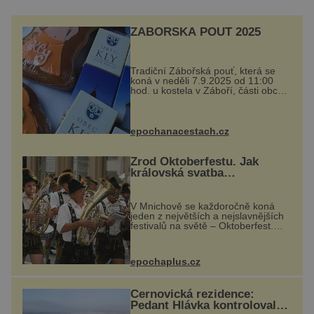
ZÁBOŘSKÁ POUŤ 2025
Tradiční Zábořská pouť, která se
koná v neděli 7.9.2025 od 11:00
hod. u kostela v Záboří, části obce
Kly u Mělníka. V programu
naleznete komentovanou prohlídku
kostela, dobovou hudbu, řemesla,
atrakce...
epochanacestach.cz
Zrod Oktoberfestu. Jak
královská svatba
odstartovala největší pivní
festival světa
V Mnichově se každoročně koná
jeden z největších a nejslavnějších
festivalů na světě – Oktoberfest.
Každý rok přiláká miliony
návštěvníků, kteří si vychutnávají
pivo, tradiční jídlo a bavorskou
epochaplus.cz
kultur...
Černovická rezidence:
Pedant Hlávka kontroloval