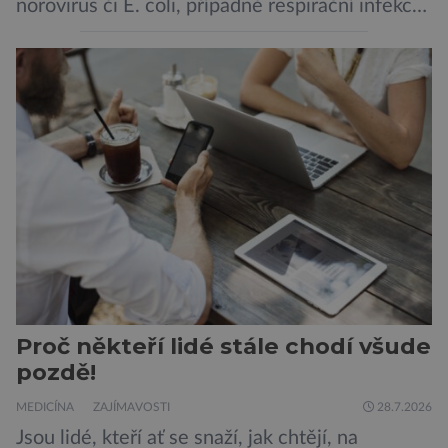
norovirus či E. coli, případně respirační infekce,
jak tomu bylo na počátku pandemie covidu.
Ovšem slyšet o prvním ohnisku hantaviru na
výletní lodi bylo znepokojivé i pro odborníky.
Zdá se, že nebezpečí bylo prozatím zažehnáno.
Máme se bát nové pandemie? Hantavirus […]
Proč někteří lidé stále chodí všude
pozdě!
MEDICÍNA
ZAJÍMAVOSTI
28.7.2026
Jsou lidé, kteří ať se snaží, jak chtějí, na