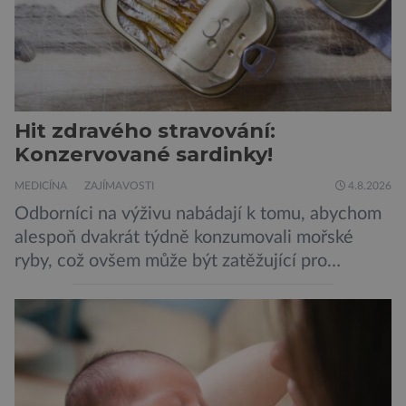
Hit zdravého stravování:
Konzervované sardinky!
MEDICÍNA
ZAJÍMAVOSTI
4.8.2026
Odborníci na výživu nabádají k tomu, abychom
alespoň dvakrát týdně konzumovali mořské
ryby, což ovšem může být zatěžující pro
peněženku. Dobrou zprávou je, že hvězdou
doporučení se nyní staly konzervované
sardinky, které si může dovolit opravdu každý
„Místo toho, aby poskytovaly izolované
mononutrienty, jsou rybí konzervy kompletní
potravinou,“ říká nutriční specialista Colin