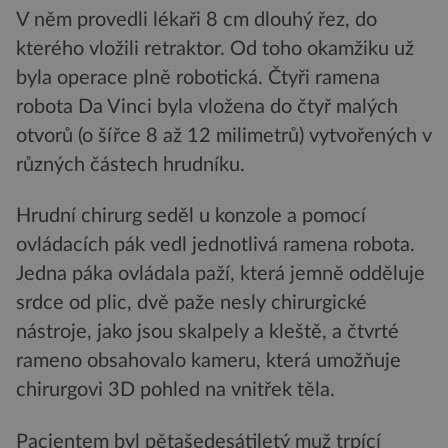
V něm provedli lékaři 8 cm dlouhý řez, do
kterého vložili retraktor. Od toho okamžiku už
byla operace plně robotická. Čtyři ramena
robota Da Vinci byla vložena do čtyř malých
otvorů (o šířce 8 až 12 milimetrů) vytvořených v
různých částech hrudníku.
Hrudní chirurg seděl u konzole a pomocí
ovládacích pák vedl jednotlivá ramena robota.
Jedna páka ovládala paží, která jemně odděluje
srdce od plic, dvě paže nesly chirurgické
nástroje, jako jsou skalpely a kleště, a čtvrté
rameno obsahovalo kameru, která umožňuje
chirurgovi 3D pohled na vnitřek těla.
Pacientem byl pětašedesátiletý muž trpící