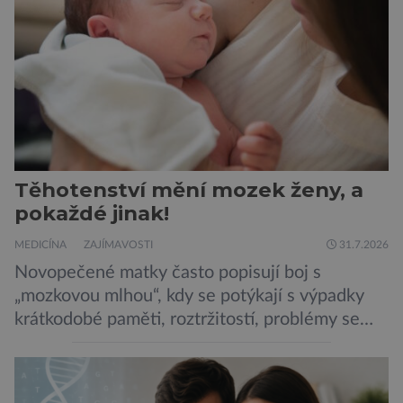
Robertson a zdůrazňuje […]
Těhotenství mění mozek ženy, a
pokaždé jinak!
MEDICÍNA
ZAJÍMAVOSTI
31.7.2026
Novopečené matky často popisují boj s
„mozkovou mlhou“, kdy se potýkají s výpadky
krátkodobé paměti, roztržitostí, problémy se
vyjádřit či neschopností udržet pozornost. Tyto
obtíže byly dlouhou dobu připisovány
nedostatku spánku a stresu při péči o