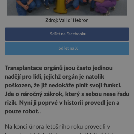
Zdroj: Vall d‘ Hebron
Sdílet na Facebooku
Sdílet na X
Transplantace orgánů jsou často jedinou
nadějí pro lidi, jejichž orgán je natolik
poškozen, že již nedokáže plnit svoji funkci.
Jde o náročný zákrok, který s sebou nese řadu
rizik. Nyní ji poprvé v historii provedl jen a
pouze robot.
.
Na konci února letošního roku provedli v