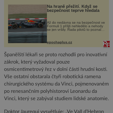
Na hraně přežití. Když se
bezpečnost teprve hledala
Až do nedávna se na bezpečnost ve
Formuli 1 příliš nehledělo a nehody
se jen vršily. Řada pilotů to poznala
na vlastní kůži, často s trvalými
následky nebo bohužel i ztrátou
života. Dnes nepochopiteln...
epochaplus.cz
Španělští lékaři se proto rozhodli pro inovativní
zákrok, který vyžadoval pouze
osmicentimetrový řez v dolní části hrudní kosti.
Vše ostatní obstarala čtyři robotická ramena
chirurgického systému da Vinci, pojmenovaném
po renesančním polyhistorovi Leonardu da
Vinci, který se zabýval studiem lidské anatomie.
Doktor Jaurequi vysvětluje: „Ve Vall d’Hebron