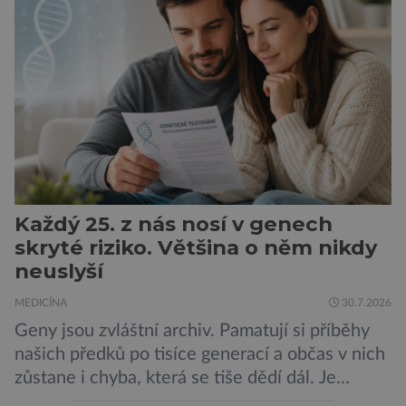
novorozence. Nyní se však ukazuje, že za tím
stojí změny v mozku vyvolané těhotenstvím!
Poporodní mozková mlha, v angličtině […]
Každý 25. z nás nosí v genech
skryté riziko. Většina o něm nikdy
neuslyší
MEDICÍNA
30.7.2026
Geny jsou zvláštní archiv. Pamatují si příběhy
našich předků po tisíce generací a občas v nich
zůstane i chyba, která se tiše dědí dál. Je
nenápadná. Nepůsobí bolest ani únavu. Člověk