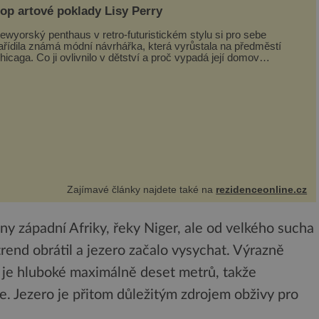
op artové poklady Lisy Perry
ewyorský penthaus v retro-futuristickém stylu si pro sebe
ařídila známá módní návrhářka, která vyrůstala na předměstí
hicaga. Co ji ovlivnilo v dětství a proč vypadá její domov
rávě takto? Interié...
Zajímavé články najdete také na
rezidenceonline.cz
ny západní Afriky, řeky Niger, ale od velkého sucha
trend obrátil a jezero začalo vysychat. Výrazně
é je hluboké maximálně deset metrů, takže
e. Jezero je přitom důležitým zdrojem obživy pro