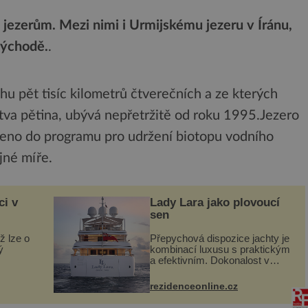
m jezerům. Mezi nimi i Urmijskému jezeru v Íránu,
východě.
.
hu pět tisíc kilometrů čtverečních a ze kterých
tva pětina, ubývá nepřetržitě od roku 1995.Jezero
zeno do programu pro udržení biotopu vodního
jné míře.
ci v
Lady Lara jako plovoucí
sen
ž lze o
Přepychová dispozice jachty je
ý
kombinací luxusu s praktickým
a efektivním. Dokonalost v
 svého
každém detailu představuje
I. do
značka Fendi Casa, kterou byly
rezidenceonline.cz
vybaveny její paluby. Monacký
 sporu
přístav nabízí každoročn...