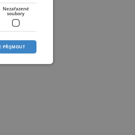
Nezařazené
soubory
E PŘIJMOUT