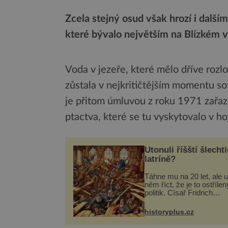
Zcela stejný osud však hrozí i další
které bývalo největším na Blízkém 
Voda v jezeře, které mělo dříve rozlo
zůstala v nejkritičtějším momentu so
je přitom úmluvou z roku 1971 zařa
ptactva, které se tu vyskytovalo v ho
Utonuli říšští šlechti
latríně?
Táhne mu na 20 let, ale u
něm říct, že je to ostřílen
politik. Císař Fridrich
Barbarossa proto posílá
syna a dědice Jindřicha V
historyplus.cz
Erfurtu, aby se stal
prostředníkem při řešení