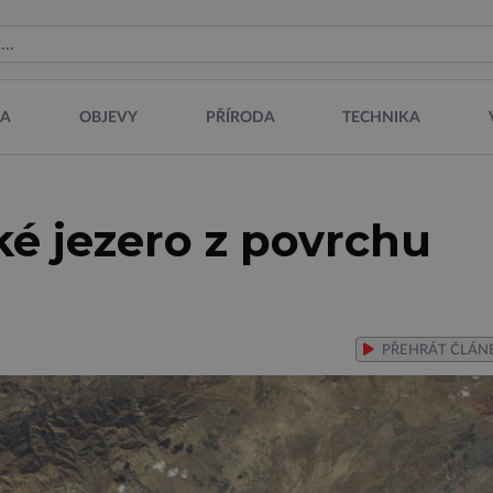
NA
OBJEVY
PŘÍRODA
TECHNIKA
ké jezero z povrchu
PŘEHRÁT
ČLÁN