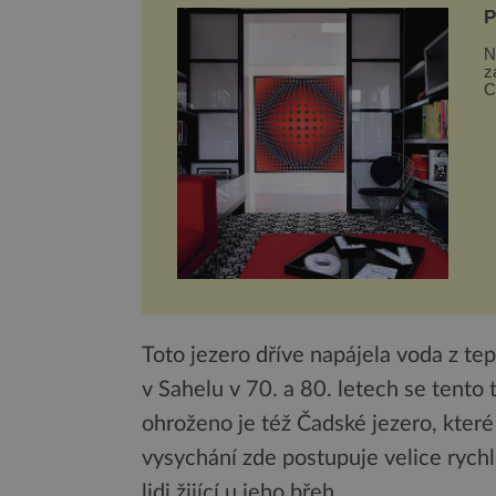
P
N
z
C
p
Toto jezero dříve napájela voda z tep
v Sahelu v 70. a 80. letech se tento 
ohroženo je též Čadské jezero, kter
vysychání zde postupuje velice rychl
lidi žijící u jeho břeh.