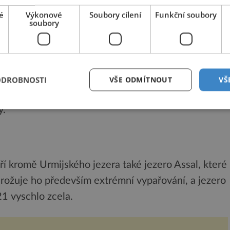
odu z řeky Aras.
é
Výkonové
Soubory cílení
Funkční soubory
soubory
odporou OSN a díky finanční podpoře od Japonska
átku to vypadalo, že bude úspěšný, do roku 2017
trů čtverečních na více než dvojnásobek.
ODROBNOSTI
VŠE ODMÍTNOUT
VŠ
cí sucha a voda začala opět ustupovat. Osud jezera
ý.
ří kromě Urmijského jezera také jezero Assal, které
hrožuje ho především extrémní vypařování, a jezero
21 vyschlo zcela.