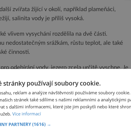
lší zvířata žijící v okolí, například plameňáci,
ijí, salinita vody je příliš vysoká.
ské vlivem vysychání rozdělila na dvě části.
nu nedostatečným srážkám, růstu teplot, ale také
ké činnosti.
o odebírání vody, jezero zcela určitě vyschne. Je
d a omezit zemědělskou činnost,“ varuje Árezú
 stránky používají soubory cookie.
va životního prostředí.
obsahu, reklam a analýze návštěvnosti používáme soubory cookie.
ašich stránek také sdílíme s našimi reklamními a analytickými par
 s dalšími informacemi, které jste jim poskytli nebo které shro
služeb.
Více informací
roce 2011 v Íránu ekologické protesty. Záminkou se
HNY PARTNERY
(1616) →
u, který odmítl vyčlenit prostředky na stavbu