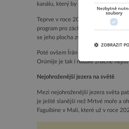
kanálu, který by do jezera přiváděl v
Nezbytně nutn
soubory
Teprve v roce 2013 zahájil Írán s p
program pro záchranu jezera. Na zač
se jeho plocha zvýšila z 1000 kilome
ZOBRAZIT P
Poté ovšem Írán zasáhla dlouhotrvají
Orúmije je tak i nadále značně nejist
Nejohroženější jezera na světě
Mezi nejohroženější jezera světa pat
je ještě slanější než Mrtvé moře a o
Faguibine v Mali, které už v roce 20