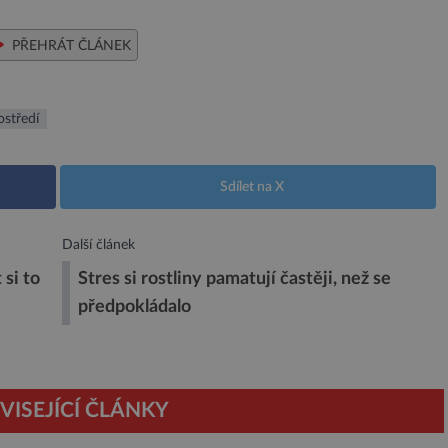
PŘEHRÁT ČLÁNEK
ostředí
Sdílet na X
Další článek
 si to
Stres si rostliny pamatují častěji, než se
předpokládalo
VISEJÍCÍ ČLÁNKY