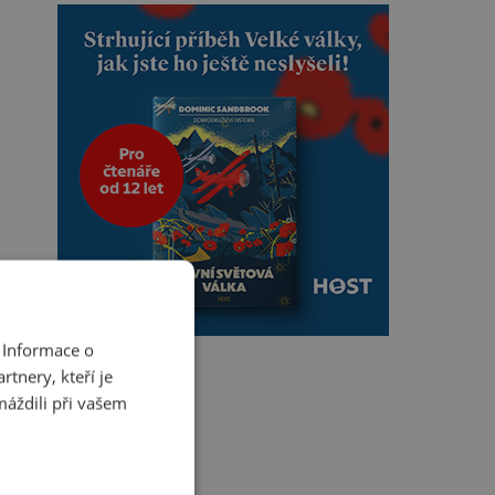
 Informace o
tnery, kteří je
máždili při vašem