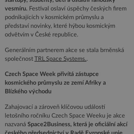
startupy, studenty, děti a ostatní fanoušky
vesmíru.
Festival oslaví úspěchy českých firem
podnikajících v kosmickém průmyslu a
představí novinky, které hýbou kosmickým
odvětvím v České republice.
Generálním partnerem akce se stala brněnská
společnost
TRL Space Systems.
.
Czech Space Week přivítá zástupce
kosmického průmyslu ze zemí Afriky a
Blízkého východu
Zahajovací a zároveň klíčovou událostí
letošního ročníku Czech Space Weeku je akce
nazvaná
Space2Business, která je oficiální akcí
českého předsednictví v Radě Evropské unie
.