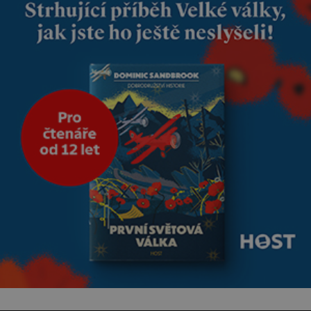
se draly blonďaté vlásky. Fakt,
že jsou těla dávných lidí
nesmírně dobře zachovalá,
přičítají odborníci zdejším
klimatickým podmínkám.
Sucho, prosolené písky a
extrémně