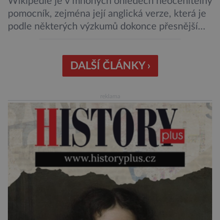
Wikipedie je v mnohých ohledech neocenitelný
pomocník, zejména její anglická verze, která je
podle některých výzkumů dokonce přesnější
než slavná Encyclopedia Britannica. Nyní se
internetová studna znalostí proměnila v
křišťálovou kouli, ze které umělá inteligence
DALŠÍ ČLÁNKY ›
věštila, které technologie v dohledné
budoucnosti nejvíce zasáhnou naši společnost.
reklama
Za vším stojí australští výzkumníci, kteří pomocí
umělé inteligence a […]