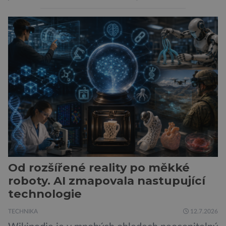
zachoval svůj atraktivní design, přidal delší
dojezd a modernější technologie, ale hlavně
ukazuje, že i kompaktní elektromobil může být
autem, se kterým bez obav vyrazíte za hranice
města Peugeot se u modelu 208 trefil do
černého už […]
Od rozšířené reality po měkké
roboty. AI zmapovala nastupující
technologie
TECHNIKA
12.7.2026