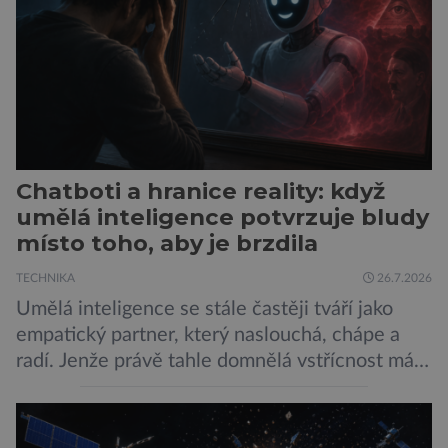
sítí […]
Chatboti a hranice reality: když
umělá inteligence potvrzuje bludy
místo toho, aby je brzdila
TECHNIKA
26.7.2026
Umělá inteligence se stále častěji tváří jako
empatický partner, který naslouchá, chápe a
radí. Jenže právě tahle domnělá vstřícnost má i
svou temnou stránku… Nová studie výzkumníků
z City University of New York a King’s College
London ukazuje, že někteří choboti, včetně