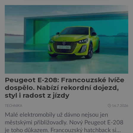
pozornosti se soustředí na chatboty,
generování obrázků nebo automatizaci práce,
bezpečnostní experti upozorňují na mnohem
méně nápadné riziko. Podle některých
odborníků by už během příštích dvou let mohly
pokročilé systémy AI výrazně usnadnit
kybernetické útoky […]
Peugeot E-208: Francouzské lvíče
dospělo. Nabízí rekordní dojezd,
styl i radost z jízdy
TECHNIKA
16.7.2026
Malé elektromobily už dávno nejsou jen
městskými přibližovadly. Nový Peugeot E-208
je toho důkazem. Francouzský hatchback si