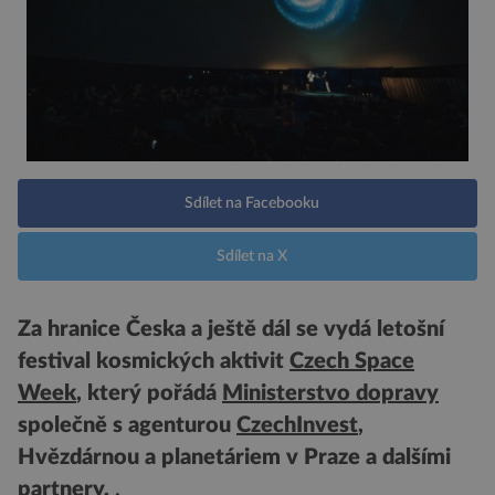
Sdílet na Facebooku
Sdílet na X
Za hranice Česka a ještě dál se vydá letošní
festival kosmických aktivit
Czech Space
Week
, který pořádá
Ministerstvo dopravy
společně s agenturou
CzechInvest
,
Hvězdárnou a planetáriem v Praze
a dalšími
partnery.
.