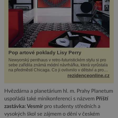
Pop artové poklady Lisy Perry
Newyorský penthaus v retro-futuristickém stylu si pro
sebe zařídila známá módní návrhářka, která vyrůstala
na předměstí Chicaga. Co ji ovlivnilo v dětství a proč
vypadá její domov právě takto? Interié...
rezidenceonline.cz
Hvězdárna a planetárium hl. m. Prahy Planetum
uspořádá také minikonferenci s názvem
Příští
zastávka: Vesmír
pro studenty středních a
vysokých škol se zájmem o dění v českém