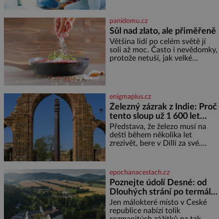
že se dříve či později vrátí k
rodině. Možná je to jedna z
nejtěžších věcí na světě. Ale
panidomu.cz
každý, kdo s tím má nějaké
Sůl nad zlato, ale přiměřeně
zkušenosti, se zapřísahá, že
Většina lidí po celém světě jí
pokud odpustíte, znatelně se
soli až moc. Často i nevědomky,
vám uleví. Když se ke mně
protože netuší, jak velké
doneslo, že si manžel pořídil
množství se jí skrývá v
milenku,
průmyslově vyráběných
potravinách, dokonce i těch
sladkých. Sůl je zdravá Ale v
enigmaplus.cz
ani ne třetinovém množství, než
Železný zázrak z Indie: Proč
je pro většinu populace běžné.
tento sloup už 1 600 let
Její základní složky– sodík a
chlór – jsou zásadní pro
nezná rez?
Představa, že železo musí na
správné hospodaření
dešti během několika let
zrezivět, bere v Dillí za své.
Uprostřed komplexu Qutb stojí
více než sedm metrů vysoký
železný sloup, který už přibližně
epochanacestach.cz
1 600 let odolává počasí
Poznejte údolí Desné: od
Dlouhých strání po termální
prameny
Jen málokteré místo v České
republice nabízí tolik
rozmanitých zážitků na tak