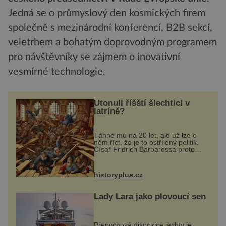
Jedná se o průmyslový den kosmických firem
společně s mezinárodní konferencí, B2B sekcí,
veletrhem a bohatým doprovodným programem
pro návštěvníky se zájmem o inovativní
vesmírné technologie.
Utonuli říšští šlechtici v
latríně?
Táhne mu na 20 let, ale už lze o
něm říct, že je to ostřílený politik.
Císař Fridrich Barbarossa proto
posílá svého syna a dědice
Jindřicha VI. do Erfurtu, aby se stal
prostředníkem při řešení sporu m...
historyplus.cz
Lady Lara jako plovoucí sen
Přepychová dispozice jachty je