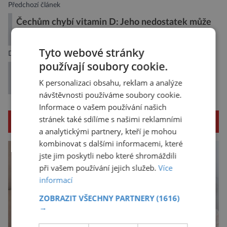
Předchozí článek
Čechům chybí vitamin D: Jeho nedostatek může
zhoršit průběh covidu i chřipek
Tyto webové stránky
Další článek
používají soubory cookie.
Znáte příběh Černých panterů, první
K personalizaci obsahu, reklam a analýze
afroamerické bojové jednotky?
návštěvnosti používáme soubory cookie.
Informace o vašem používání našich
stránek také sdílíme s našimi reklamními
SOUVISEJÍCÍ ČLÁNKY
a analytickými partnery, kteří je mohou
kombinovat s dalšími informacemi, které
jste jim poskytli nebo které shromáždili
při vašem používání jejich služeb.
Více
informací
ZOBRAZIT VŠECHNY PARTNERY
(1616)
→