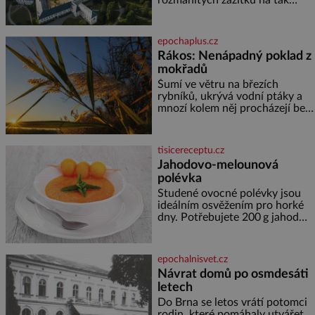
malém území jako údolí řeky
Desné v srdci Jeseníků. Během
jediného dne můžete
epochaplus.cz
nahlédnout do útrob jedné z
Rákos: Nenápadný poklad z
nejvýznamnějších vodních
mokřadů
elektráren v Evropě, vydat se na
horské hřebeny, projet se na
Šumí ve větru na březích
koloběžce a den zakončit
rybníků, ukrývá vodní ptáky a
poznáváním památek ve
mnozí kolem něj procházejí bez
Velkých Losinách nebo v
povšimnutí. Přesto právě rákos
termálním
pomáhal stavět domy, vyrábět
lodě, zapisovat první texty a
tisicereceptu.cz
inspiroval řadu pověstí. Tato
Jahodovo-melounová
skromná, ale užitečná rostlina
polévka
provází člověka už tisíce let.
Většina lidí vnímá rákos jen jako
Studené ovocné polévky jsou
obyčejnou kulisu letního
ideálním osvěžením pro horké
koupání. Stačí se však podívat
dny. Potřebujete 200 g jahod
600 g žlutého melounu 100 ml
sladkého dezertního vína 50 g
cukru krystal 1 lžíci medu 200 g
epochalnisvet.cz
zakysané sm
Návrat domů po osmdesáti
letech
Do Brna se letos vrátí potomci
rodin, které pomáhaly utvářet