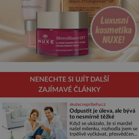
NENECHTE SI UJÍT DALŠÍ
ZAJÍMAVÉ ČLÁNKY
skutecnepribehy.cz
Odpustit je úleva, ale bývá
to nesmírně těžké
Když se ukázalo, že si manžel
našel milenku, rozhodla jsem se
trpělivě vyčkávat, přesvědčena,