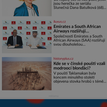
olivového oleje ✿ 1 lžíci
jsou herečka ze seriálu
citronové šťávy ✿ ½ stroužku
Slunečná Dana Batulková (68) a
její partner, režisér Ondřej Zajíc
(56), ještě vůbec spolu. Herečka
od sebe přítele od samého
iluxus.cz
začátku odhán
Emirates a South African
Airways rozšiřují
partnerství. Cestujícím
Společnosti Emirates a South
nově zpřístupní dalších
African Airways (SAA) rozšiřují
svou dlouholetou
devět destinací v jižní a
codesharovou spolupráci. Nová
střední Africe
reciproční dohoda zpřístupní
cestujícím devět dalších
historyplus.cz
destinací v jižní a střední Africe
Kde se v čínské poušti vzali
a u
modroocí blonďáci?
V poušti Taklamakan byla
koncem minulého století
objevena stovka hrobů s téměř
netknutými mumiemi. Všichni
mrtví byli pohřbeni s úctou a
četnými milodary. Asi nejvíc
reklama
přitom vědce zaujal hrob
tříměsíčního chlapečka s
modrou filcovou čapkou, z níž