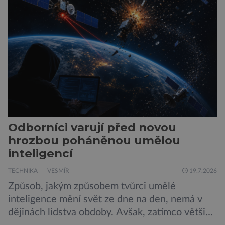
populárního systému Grok od firmy xAI Elona
Muska, mají tendenci podporovat bludné
představy […]
Odborníci varují před novou
hrozbou poháněnou umělou
inteligencí
TECHNIKA
VESMÍR
19.7.2026
Způsob, jakým způsobem tvůrci umělé
inteligence mění svět ze dne na den, nemá v
dějinách lidstva obdoby. Avšak, zatímco většina