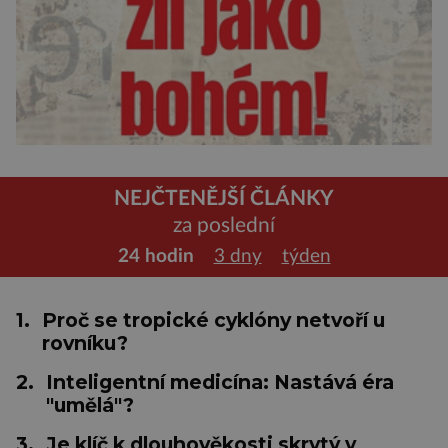
NEJČTENĚJŠÍ ČLÁNKY
za poslední
24 hodin
3 dny
týden
1.
Proč se tropické cyklóny netvoří u
rovníku?
2.
Inteligentní medicína: Nastává éra
"umělá"?
3.
Je klíč k dlouhověkosti skrytý v