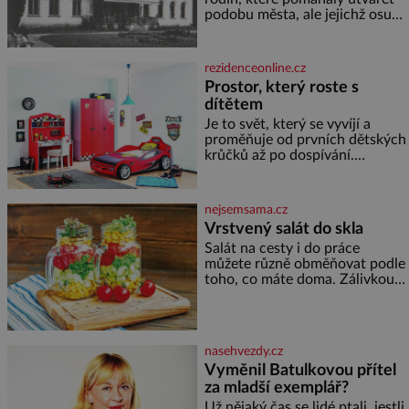
podobu města, ale jejichž osudy
dramaticky přerušila druhá
světová válka. Příběhy rodů
Placzek, Löw-Beer, Fuhrmann,
rezidenceonline.cz
Kohn a Stiassni se stanou
Prostor, který roste s
jednou z hlavních
dítětem
dramaturgických linií festivalu
židovské kultury ŠTETL FEST
Je to svět, který se vyvíjí a
2026. Některé návraty nejsou
proměňuje od prvních dětských
jednoduché. Místa, která si
krůčků až po dospívání.
člověk pamatuje z rodinných
Správně navržený pokoj
vyprávění, už dávno
podporuje bezpečí, kreativitu,
soustředění i odpočinek a
nejsemsama.cz
reaguje na každou etapu života
Vrstvený salát do skla
a specifické potřeby dítěte. Pro
Salát na cesty i do práce
nejmenší je klíčová
můžete různě obměňovat podle
jednoduchost, měkkost a
toho, co máte doma. Zálivkou
bezpečí, proto by pokoj
ho zalijte až těsně před
miminka měl působit především
podáváním, aby zeleninu
klidně a útulně. Předškolní věk
nerozmočila. Na 2 porce
je
potřebujete: ✿ 1/4 ledového
nasehvezdy.cz
nebo jiného salátu (římský salát,
Vyměnil Batulkovou přítel
polníček…) ✿ 1 malá konzerva
za mladší exemplář?
kukuřice ✿ ½ okurky ✿ 2
rajčata Zálivka: ✿ 4 lžíce
Už nějaký čas se lidé ptali, jestli