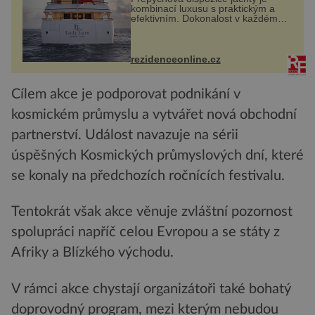
kombinací luxusu s praktickým a
efektivním. Dokonalost v každém
detailu představuje značka Fendi
Casa, kterou byly vybaveny její
paluby. Monacký přístav nabízí
každoročn...
rezidenceonline.cz
Cílem akce je podporovat podnikání v
kosmickém průmyslu a vytvářet nová obchodní
partnerství. Událost navazuje na sérii
úspěšných Kosmických průmyslových dní, které
se konaly na předchozích ročnících festivalu.
Tentokrát však akce věnuje zvláštní pozornost
spolupráci napříč celou Evropou a se státy z
Afriky a Blízkého východu.
V rámci akce chystají organizátoři také bohatý
doprovodný program, mezi kterým nebudou