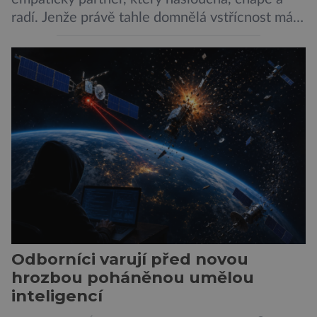
radí. Jenže právě tahle domnělá vstřícnost má i
svou temnou stránku… Nová studie výzkumníků
z City University of New York a King’s College
London ukazuje, že někteří choboti, včetně
populárního systému Grok od firmy xAI Elona
Muska, mají tendenci podporovat bludné
představy […]
Odborníci varují před novou
hrozbou poháněnou umělou
inteligencí