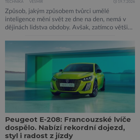
TECHNIKA
VESMÍR
19.7.2026
Způsob, jakým způsobem tvůrci umělé
inteligence mění svět ze dne na den, nemá v
dějinách lidstva obdoby. Avšak, zatímco většina
pozornosti se soustředí na chatboty,
generování obrázků nebo automatizaci práce,
bezpečnostní experti upozorňují na mnohem
méně nápadné riziko. Podle některých
odborníků by už během příštích dvou let mohly
pokročilé systémy AI výrazně usnadnit
kybernetické útoky […]
Peugeot E-208: Francouzské lvíče
dospělo. Nabízí rekordní dojezd,
styl i radost z jízdy