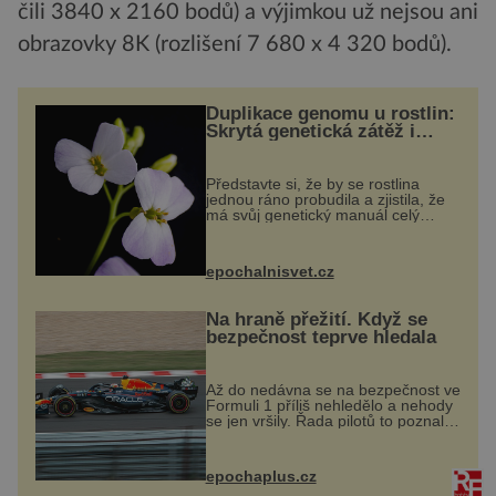
čili 3840 x 2160 bodů) a výjimkou už nejsou ani
obrazovky 8K (rozlišení 7 680 x 4 320 bodů).
Duplikace genomu u rostlin:
Skrytá genetická zátěž i
evoluční výhoda
Představte si, že by se rostlina
jednou ráno probudila a zjistila, že
má svůj genetický manuál celý
dvakrát. Přesně to se občas v
přírodě stane – a podle nového
výzkumu to může být pro druhy
epochalnisvet.cz
vstupenka...
Na hraně přežití. Když se
bezpečnost teprve hledala
Až do nedávna se na bezpečnost ve
Formuli 1 příliš nehledělo a nehody
se jen vršily. Řada pilotů to poznala
na vlastní kůži, často s trvalými
následky nebo bohužel i ztrátou
života. Dnes nepochopiteln...
epochaplus.cz