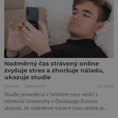
Nadměrný čas strávený online
zvyšuje stres a zhoršuje náladu,
ukazuje studie
TECHNIKA
ZAJÍMAVOSTI
4.8.2026
Studie provedená v loňském roce vědci z
německé Univerzity v Duisburgu-Essenu
ukázala, že nadměrné trávení času online je
spojeno s vyšší úrovní stresu, horší náladou a