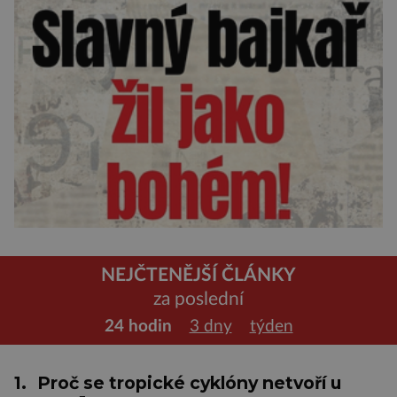
NEJČTENĚJŠÍ ČLÁNKY
za poslední
24 hodin
3 dny
týden
1.
Proč se tropické cyklóny netvoří u