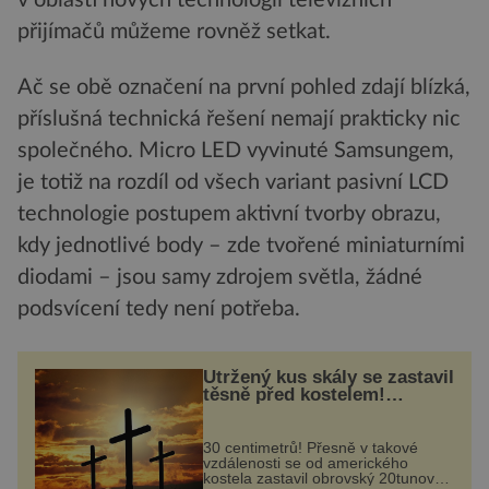
v oblasti nových technologií televizních
přijímačů můžeme rovněž setkat.
Ač se obě označení na první pohled zdají blízká,
příslušná technická řešení nemají prakticky nic
společného. Micro LED vyvinuté Samsungem,
je totiž na rozdíl od všech variant pasivní LCD
technologie postupem aktivní tvorby obrazu,
kdy jednotlivé body – zde tvořené miniaturními
diodami – jsou samy zdrojem světla, žádné
podsvícení tedy není potřeba.
Utržený kus skály se zastavil
těsně před kostelem!
Ochránila ho boží síla?
30 centimetrů! Přesně v takové
vzdálenosti se od amerického
kostela zastavil obrovský 20tunový