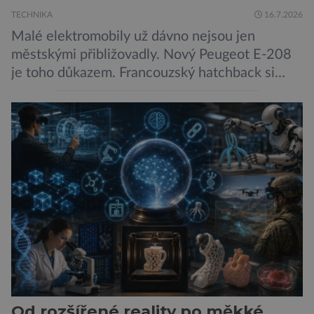
TECHNIKA
16.7.2026
Malé elektromobily už dávno nejsou jen
městskými přibližovadly. Nový Peugeot E-208
je toho důkazem. Francouzský hatchback si
zachoval svůj atraktivní design, přidal delší
dojezd a modernější technologie, ale hlavně
ukazuje, že i kompaktní elektromobil může být
autem, se kterým bez obav vyrazíte za hranice
města Peugeot se u modelu 208 trefil do
černého už […]
Od rozšířené reality po měkké