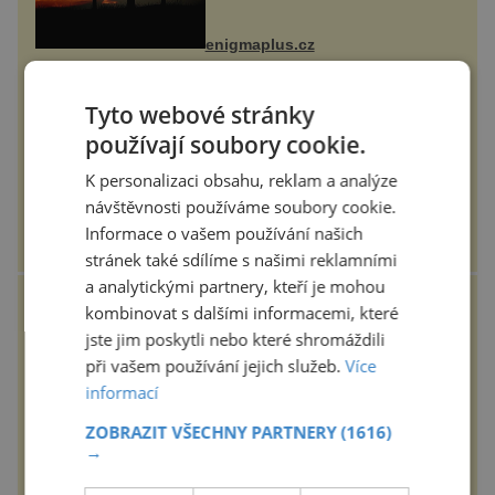
balvan, který se v květnu 2014
nečekaně odtrhl od nedaleké skály
při její demolici. Podle místních stojí
enigmaplus.cz
...
První sluchátka Hermés
Tyto webové stránky
inspirovala slavná kabelka
používají soubory cookie.
Vůbec první sluchátka od módního
K personalizaci obsahu, reklam a analýze
domu Hermès byla vyrobena
experimentálním laboratoří Hermès
návštěvnosti používáme soubory cookie.
Ateliers Horizons. Elegantní gadget
si vyžádal dva roky vývoje a chlubí
Informace o vašem používání našich
se ručně šitou hovězí kůží a
epochalnisvet.cz
kovový...
stránek také sdílíme s našimi reklamními
a analytickými partnery, kteří je mohou
ZÁBOŘSKÁ POUŤ 2025
kombinovat s dalšími informacemi, které
jste jim poskytli nebo které shromáždili
Tradiční Zábořská pouť, která se
při vašem používání jejich služeb.
Více
koná v neděli 7.9.2025 od 11:00
informací
hod. u kostela v Záboří, části obce
Kly u Mělníka. V programu
naleznete komentovanou prohlídku
ZOBRAZIT VŠECHNY PARTNERY
(1616)
kostela, dobovou hudbu, řemesla,
→
atrakce...
epochanacestach.cz