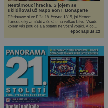
Nestárnoucí hračka. S jojem se
uklidňoval už Napoleon I. Bonaparte
Představte si to: Píše 18. června 1815, jsi členem
francouzský armádě a čekáte na velkou bitvu. Všude
kolem vás jsou děla a ostatní nervózní vojáci. A co
děláte vy? Hrajete si… s jojem! Zdá se v...
epochaplus.cz