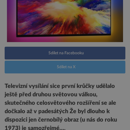
Sdílet na Facebooku
Sdílet na X
Televizní vysílání sice první krůčky udělalo
ještě před druhou světovou válkou,
skutečného celosvětového rozšíření se ale
dočkalo až v padesátých Že byl dlouho k
dispozici jen černobílý obraz (u nás do roku
1973) je samozřejmé…
.