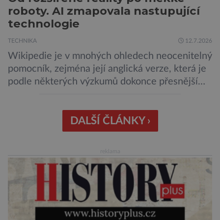
roboty. AI zmapovala nastupující
technologie
TECHNIKA
12.7.2026
Wikipedie je v mnohých ohledech neocenitelný
pomocník, zejména její anglická verze, která je
podle některých výzkumů dokonce přesnější
než slavná Encyclopedia Britannica. Nyní se
internetová studna znalostí proměnila v
křišťálovou kouli, ze které umělá inteligence
DALŠÍ ČLÁNKY ›
věštila, které technologie v dohledné
budoucnosti nejvíce zasáhnou naši společnost.
reklama
Za vším stojí australští výzkumníci, kteří pomocí
umělé inteligence a […]