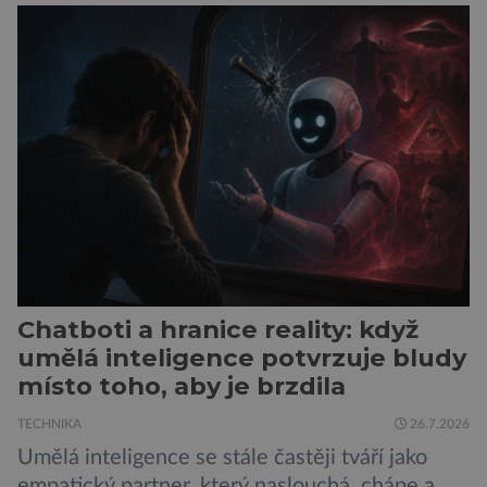
vede k zanedbávání dalších aktivit. Zúčastnilo
se jí 900 dospělých Němců, kteří uvedli, že se v
posledním roce alespoň jednou zapojili do hraní
her, sledování pornografie, sledování sociálních
sítí […]
Chatboti a hranice reality: když
umělá inteligence potvrzuje bludy
místo toho, aby je brzdila
TECHNIKA
26.7.2026
Umělá inteligence se stále častěji tváří jako
empatický partner, který naslouchá, chápe a