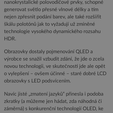
nanokrystalické polovodičové prvky, schopné
generovat světlo přesné vlnové délky a tím
nejen zpřesnit podání barev, ale také rozšířit
škálu polotónů jak to vyžadují už zmíněné
technologie vysokého dynamického rozsahu
HDR.
Obrazovky dostaly pojmenování QLED a
výrobce se snažil vzbudit zdání, že jde o zcela
novou technologii, ve skutečnosti jde ale opět
o vylepšení – ovšem účinné – staré dobré LCD
obrazovky s LED podsvícením.
Navíc jisté „zmatení jazyků“ přinesla i podoba
zkratky (a můžeme jen hádat, zda náhodná či
záměrná) s konkurenční technologií OLED, ke