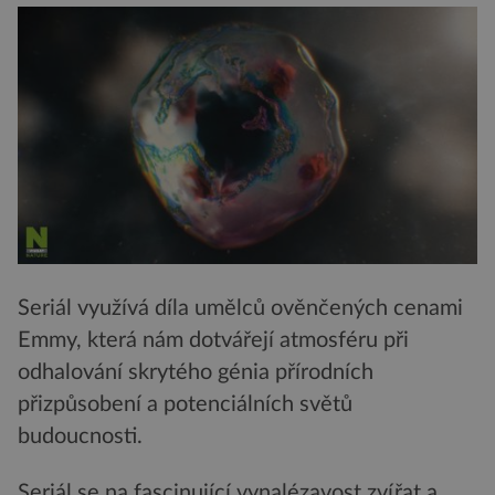
Seriál využívá díla umělců ověnčených cenami
Emmy, která nám dotvářejí atmosféru při
odhalování skrytého génia přírodních
přizpůsobení a potenciálních světů
budoucnosti.
Seriál se na fascinující vynalézavost zvířat a