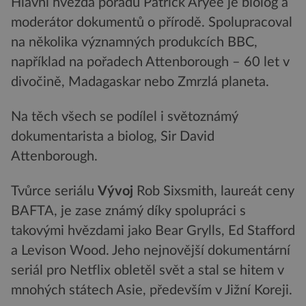
Hlavní hvězda pořadu Patrick Aryee je biolog a
moderátor dokumentů o přírodě. Spolupracoval
na několika významných produkcích BBC,
například na pořadech Attenborough – 60 let v
divočině, Madagaskar nebo Zmrzlá planeta.
Na těch všech se podílel i světoznámý
dokumentarista a biolog, Sir David
Attenborough.
Tvůrce seriálu
Vývoj
Rob Sixsmith, laureát ceny
BAFTA, je zase známý díky spolupráci s
takovými hvězdami jako Bear Grylls, Ed Stafford
a Levison Wood. Jeho nejnovější dokumentární
seriál pro Netflix obletěl svět a stal se hitem v
mnohých státech Asie, především v Jižní Koreji.