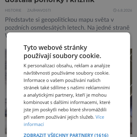
HISTORIE
ZAJÍMAVOSTI
6.8.2026
Představte si geopolitickou mapu světa v
pozdních osmdesátých letech. Na jedné straně
Washington, na druhé Moskva. Mezi nimi
jaderný arzenál schopný zničit planetu
Tyto webové stránky
padesátkrát dokola, železná opona a miliony
používají soubory cookie.
vojáků v permanentní pohotovosti. A pak je tu
K personalizaci obsahu, reklam a analýze
Donald Kendall, generální ředitel společnosti
návštěvnosti používáme soubory cookie.
PepsiCo, který se v květnu roku 1989 stává
Informace o vašem používání našich
admirálem flotily, jež čítá sedmnáct […]
stránek také sdílíme s našimi reklamními
a analytickými partnery, kteří je mohou
kombinovat s dalšími informacemi, které
jste jim poskytli nebo které shromáždili
při vašem používání jejich služeb.
Více
informací
ZOBRAZIT VŠECHNY PARTNERY
(1616)