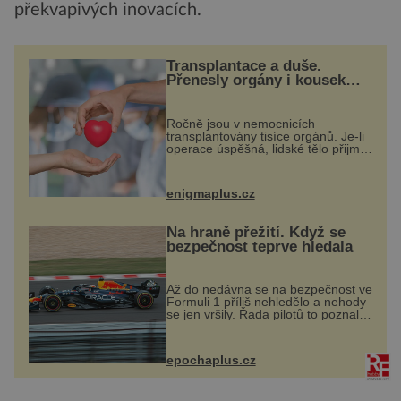
překvapivých inovacích.
Transplantace a duše.
Přenesly orgány i kousek
osobnosti dárce?
Ročně jsou v nemocnicích
transplantovány tisíce orgánů. Je-li
operace úspěšná, lidské tělo přijme
darovaný orgán za své a pacient
může vést plnohodnotný život. Ale
co když při transplantaci
enigmaplus.cz
nepřijímám...
Na hraně přežití. Když se
bezpečnost teprve hledala
Až do nedávna se na bezpečnost ve
Formuli 1 příliš nehledělo a nehody
se jen vršily. Řada pilotů to poznala
na vlastní kůži, často s trvalými
následky nebo bohužel i ztrátou
života. Dnes nepochopiteln...
epochaplus.cz