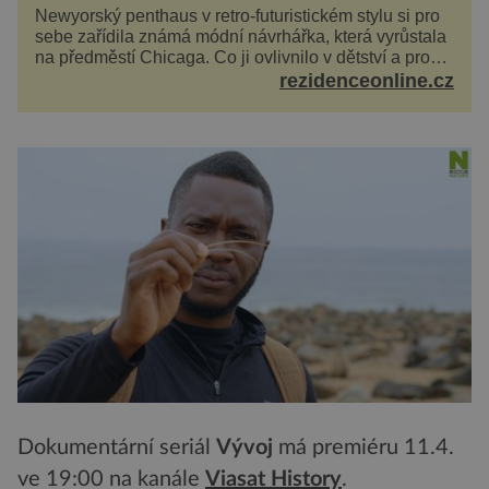
Newyorský penthaus v retro-futuristickém stylu si pro
sebe zařídila známá módní návrhářka, která vyrůstala
na předměstí Chicaga. Co ji ovlivnilo v dětství a proč
vypadá její domov právě takto? Interié...
rezidenceonline.cz
Dokumentární seriál
Vývoj
má premiéru 11.4.
ve 19:00 na kanále
Viasat History
.