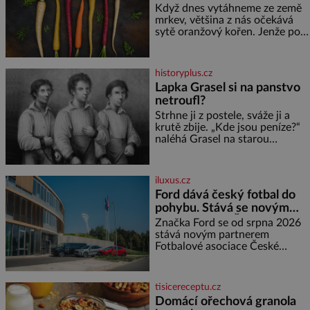
zemi, kde sbírá zbytky semínek
začíná fialovou barvou
Když dnes vytáhneme ze země
Jeho domovinou je prakticky
mrkev, většina z nás očekává
celá Austrálie s výjimkou
sytě oranžový kořen. Jenže po
pobřežní oblasti.
většinu své historie je mrkev
všechno možné, jen ne
oranžová. Je fialová, žlutá, bílá,
historyplus.cz
někdy dokonce téměř černá. Až
Lapka Grasel si na panstvo
díky stovkám let pečlivého
netroufl?
šlechtění se z ní stává zelenina,
bez které si českou zahradu ani
Strhne ji z postele, sváže ji a
nedokážeme představit. Její
krutě zbije. „Kde jsou peníze?“
příběh je
naléhá Grasel na starou
švadlenku. Když mu to
neprozradí – ostatně ani
nemůže, protože žádné nemá,
iluxus.cz
spokojí se lupič s několika
Ford dává český fotbal do
měďáky a štůčky látky. Zraněná
pohybu. Stává se novým
žena pár dní nato umírá. Je to
partnerem FAČR
muž nebývale krutý. Jeho činy
Značka Ford se od srpna 2026
budí hrůzu ještě dlouho po jeho
stává novým partnerem
smrti
Fotbalové asociace České
republiky. V rámci tříleté
spolupráce zajistí mobilitu
asociace, reprezentačních týmů
tisicereceptu.cz
i českého fotbalu v regionech.
Domácí ořechová granola
Partner