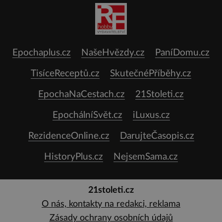
Epochaplus.cz
NašeHvězdy.cz
PaníDomu.cz
TisíceReceptů.cz
SkutečnéPříběhy.cz
EpochaNaCestach.cz
21Stoleti.cz
EpochálníSvět.cz
iLuxus.cz
RezidenceOnline.cz
DarujteČasopis.cz
HistoryPlus.cz
NejsemSama.cz
21stoleti.cz
O nás, kontakty na redakci, reklama
Zásady ochrany osobních údajů