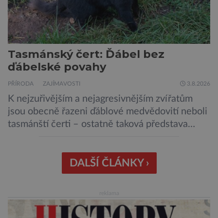
Tasmánský čert: Ďábel bez
ďábelské povahy
PŘÍRODA
ZAJÍMAVOSTI
3.8.2026
K nejzuřivějším a nejagresivnějším zvířatům
jsou obecně řazeni ďáblové medvědovití neboli
tasmánští čerti – ostatně taková představa
vyplývá i z jejich názvu. Tito největší draví
vačnatci, vyskytující se dnes již výhradně na
ostrově Tasmánie, si však takovou nálepku
DALŠÍ ČLÁNKY ›
vůbec nezaslouží. Fakticky se totiž spíše než o
zákeřné a nebezpečné vzteklouny jedná o
reklama
plaché živočichy. Velikostně […]