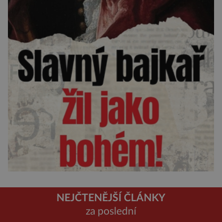
NEJČTENĚJŠÍ ČLÁNKY
za poslední