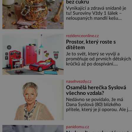
bez cukru
Vynikající a zdravá snídaně je
tu! Suroviny Vždy 1 šálek –
neloupaných mandlí kešu
ořechů vlašských ořechů
slunečnicových semínek
semínek dýně rozinek 3 šálky
rezidenceonline.cz
ovesných vloček 1 lžíce mlet
Prostor, který roste s
dítětem
Je to svět, který se vyvíjí a
proměňuje od prvních dětských
krůčků až po dospívání.
Správně navržený pokoj
podporuje bezpečí, kreativitu,
soustředění i odpočinek a
nasehvezdy.cz
reaguje na každou etapu života
Osamělá herečka Syslová
a specifické potřeby dítěte. Pro
všechno vzdala?
nejmenší je klíčová
jednoduchost, měkkost a
Nedávno se povídalo, že má
bezpečí, proto by pokoj
Dana Syslová (80) blízkého
miminka měl působit především
přítele, který je jí oporou. Ale je
klidně a útulně. Předškolní věk
to ještě vůbec pravda? V
je
posledních dnech čím dál
častěji mluví o svém odchodu.
panidomu.cz
Dohnala ji snad samota? Půs