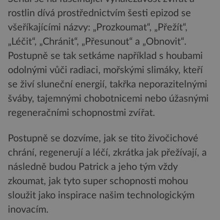
rostlin dívá prostřednictvím šesti epizod se
všeříkajícími názvy: „Prozkoumat“, „Přežít“,
„Léčit“, „Chránit“, „Přesunout“ a „Obnovit“.
Postupně se tak setkáme například s houbami
odolnými vůči radiaci, mořskými slimáky, kteří
se živí sluneční energií, takřka neporazitelnými
šváby, tajemnými chobotnicemi nebo úžasnými
regeneračními schopnostmi zvířat.
Postupně se dozvíme, jak se tito živočichové
chrání, regenerují a léčí, zkrátka jak přežívají, a
následně budou Patrick a jeho tým vždy
zkoumat, jak tyto super schopnosti mohou
sloužit jako inspirace našim technologickým
inovacím.