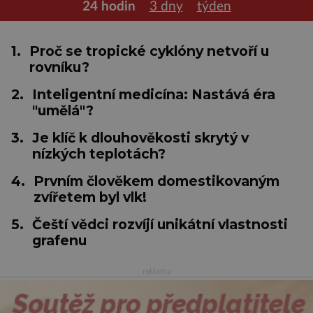
24 hodin
3 dny
týden
1.
Proč se tropické cyklóny netvoří u
rovníku?
2.
Inteligentní medicína: Nastává éra
"umělá"?
3.
Je klíč k dlouhověkosti skrytý v
nízkých teplotách?
4.
Prvním člověkem domestikovaným
zvířetem byl vlk!
5.
Čeští vědci rozvíjí unikátní vlastnosti
grafenu
reklama