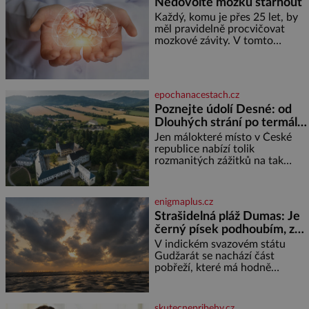
Nedovolte mozku stárnout
Každý, komu je přes 25 let, by
měl pravidelně procvičovat
mozkové závity. V tomto
období se totiž začíná
zhoršovat paměť. Možná máte
problém vzpomenout si na
jméno kolegy z práce. Nebo
epochanacestach.cz
marně v paměti lovíte název
Poznejte údolí Desné: od
knížky, kterou jste nedávno
Dlouhých strání po termální
přečetli. Je to opravdu tak, s
věkem jako kdyby se paměť
prameny
Jen málokteré místo v České
rozhodla stávkovat. Cvičte
republice nabízí tolik
rozmanitých zážitků na tak
malém území jako údolí řeky
Desné v srdci Jeseníků. Během
jediného dne můžete
enigmaplus.cz
nahlédnout do útrob jedné z
Strašidelná pláž Dumas: Je
nejvýznamnějších vodních
černý písek podhoubím, ze
elektráren v Evropě, vydat se na
kterého roste zlo?
horské hřebeny, projet se na
V indickém svazovém státu
koloběžce a den zakončit
Gudžarát se nachází část
poznáváním památek ve
pobřeží, které má hodně
Velkých Losinách nebo v
temnou pověst. Jistě k tomu
termálním
přispívá i černý písek této pláže.
Proč má pláž takové netypické
skutecnepribehy.cz