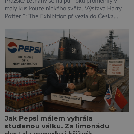
Pražské Letňany se na půl roku proměnily v
malý kus kouzelnického světa. Výstava Harry
Potter™: The Exhibition přivezla do Česka
originální filmové kostýmy a rekvizity,
Bradavice, Hagridovu chýši i učebny, ve
kterých si můžete zkusit kouzla na vlastní kůži.
Nechte tedy mudlovské starosti přede dveřmi.
Neplecha byla zahájena. Dopis z Bradavic
možná stále nepřišel, ale […]
Jak Pepsi málem vyhrála
studenou válku. Za limonádu
dostala ponorky i křižník