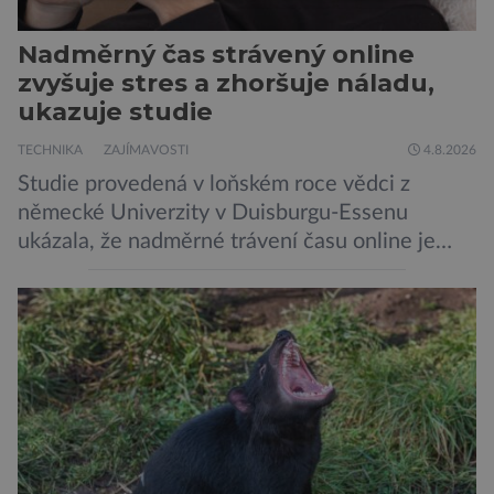
Nadměrný čas strávený online
zvyšuje stres a zhoršuje náladu,
ukazuje studie
TECHNIKA
ZAJÍMAVOSTI
4.8.2026
Studie provedená v loňském roce vědci z
německé Univerzity v Duisburgu-Essenu
ukázala, že nadměrné trávení času online je
spojeno s vyšší úrovní stresu, horší náladou a
vede k zanedbávání dalších aktivit. Zúčastnilo
se jí 900 dospělých Němců, kteří uvedli, že se v
posledním roce alespoň jednou zapojili do hraní
her, sledování pornografie, sledování sociálních
sítí […]