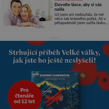
zbarvení? Nakolik jsou pravd
Dovolte lásce, aby si vás
našla
Už jsem ani nedoufala, že mě
něco tak krásného potká. Až v
pětapadesáti jsem zažila lásku
na první pohled. Poprvé jsem se
vdávala, když mi bylo dvacet.
Oba jsme byli mladí a byl to tak
reklama
říkajíc sňatek z rozumu. Rodiče
nás dali dohromady, Toník byl
dobře zaopatřený mladý muž.
Manželství nám oběma moc
nesvědčilo, brzy jsme zjistili, že