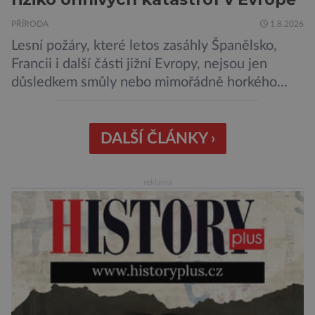
PŘÍRODA
1.8.2026
Lesní požáry, které letos zasáhly Španělsko,
Francii i další části jižní Evropy, nejsou jen
důsledkem smůly nebo mimořádně horkého
léta. Nová analýza mezinárodního konsorcia
World Weather Attribution (WWA) ukazuje, že
klimatická změna zásadně zvyšuje
DALŠÍ ČLÁNKY ›
pravděpodobnost vzniku podmínek, ve kterých
se oheň šíří mimořádně rychle a je jen obtížně
reklama
zvladatelný. Vědci analyzovali kombinaci
vysokých teplot, dlouhodobého […]