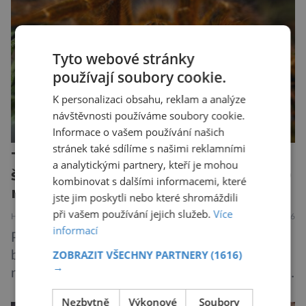
je mu valná část černého kontinentu a
vyskytuje se rovněž v oblastech […]
Tyto webové stránky
používají soubory cookie.
K personalizaci obsahu, reklam a analýze
návštěvnosti používáme soubory cookie.
Informace o vašem používání našich
stránek také sdílíme s našimi reklamními
Tesáky či kleště pavouků nebo
a analytickými partnery, kteří je mohou
štírů: Chelicery jsou staré přes 500
kombinovat s dalšími informacemi, které
milionů let!
jste jim poskytli nebo které shromáždili
při vašem používání jejich služeb.
Více
HISTORIE
PŘÍRODA
5.8.2026
informací
Prostředí pod mořskou hladinou tehdy doslova
ZOBRAZIT VŠECHNY PARTNERY
(1616)
bujelo životem. Ve vodách se proháněli
→
nejroztodivnější živočichové – trilobiti, medúzy
či hlavonožci. V dávném kambriu žil také
Nezbytně
Výkonové
Soubory