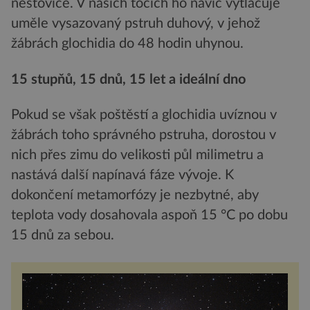
neštovice. V našich tocích ho navíc vytlačuje
uměle vysazovaný pstruh duhový, v jehož
žábrách glochidia do 48 hodin uhynou.
15 stupňů, 15 dnů, 15 let a ideální dno
Pokud se však poštěstí a glochidia uvíznou v
žábrách toho správného pstruha, dorostou v
nich přes zimu do velikosti půl milimetru a
nastává další napínavá fáze vývoje. K
dokončení metamorfózy je nezbytné, aby
teplota vody dosahovala aspoň 15 °C po dobu
15 dnů za sebou.