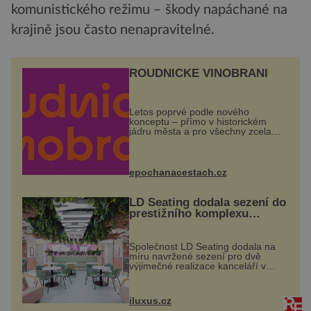
komunistického režimu – škody napáchané na
krajině jsou často nenapravitelné.
ROUDNICKÉ VINOBRANÍ
Letos poprvé podle nového
konceptu – přímo v historickém
jádru města a pro všechny zcela
zdarma. Hlavní program se
odehraje na Karlově a Husově
náměstí. Návštěvníci se mohou těšit
na víno, burčák, pes...
epochanacestach.cz
LD Seating dodala sezení do
prestižního komplexu
MediaCityUK v Salfordu
Společnost LD Seating dodala na
míru navržené sezení pro dvě
výjimečné realizace kanceláří v
areálu MediaCityUK v anglickém
Salfordu – konkrétně do budov Blue
Tower a Orange Tower. Komplex
iluxus.cz
budov Media...