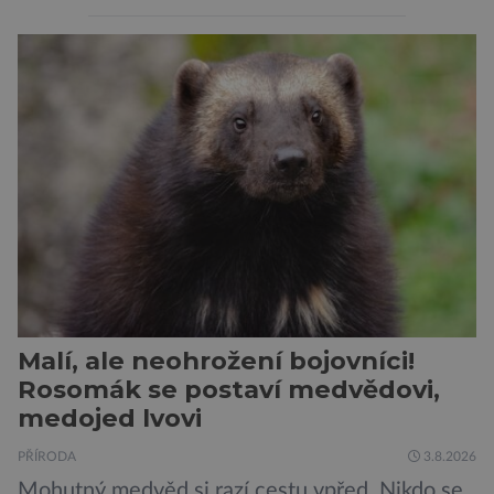
vyplývá i z jejich názvu. Tito největší draví
vačnatci, vyskytující se dnes již výhradně na
ostrově Tasmánie, si však takovou nálepku
vůbec nezaslouží. Fakticky se totiž spíše než o
zákeřné a nebezpečné vzteklouny jedná o
plaché živočichy. Velikostně […]
Malí, ale neohrožení bojovníci!
Rosomák se postaví medvědovi,
medojed lvovi
PŘÍRODA
3.8.2026
Mohutný medvěd si razí cestu vpřed. Nikdo se