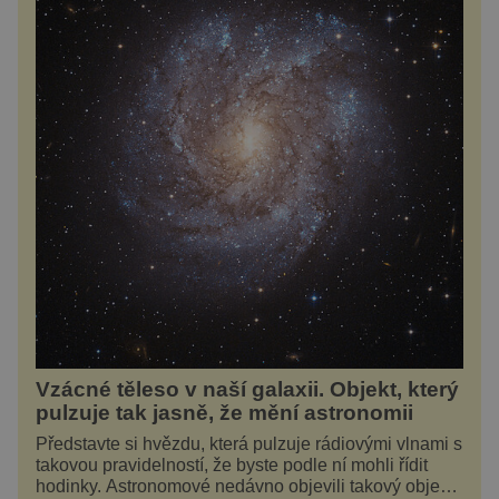
Vzácné těleso v naší galaxii. Objekt, který
pulzuje tak jasně, že mění astronomii
Představte si hvězdu, která pulzuje rádiovými vlnami s
takovou pravidelností, že byste podle ní mohli řídit
hodinky. Astronomové nedávno objevili takový objekt