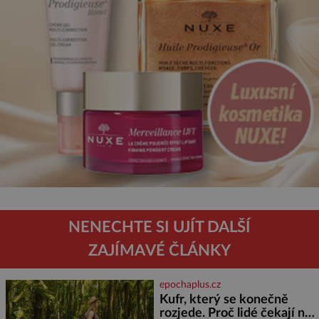
NENECHTE SI UJÍT DALŠÍ
ZAJÍMAVÉ ČLÁNKY
epochaplus.cz
Kufr, který se konečně
rozjede. Proč lidé čekají na