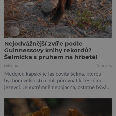
Nejodvážnější zvíře podle
Guinnessovy knihy rekordů?
Šelmička s pruhem na hřbetě!
PŘÍRODA
5.8.2026
Medojed kapský je lasicovitá šelma, kterou
bychom velikostí mohli přirovnat k českému
jezevci. Je extrémně nebojácná, ostatně bývá
označována za nejodvážnější zvíře vůbec. V
této souvislosti je dokonce zapsána do
Guinnessovy knihy rekordů. Navzdory svému
názvu nežije pouze v jižní Africe, ale domovem