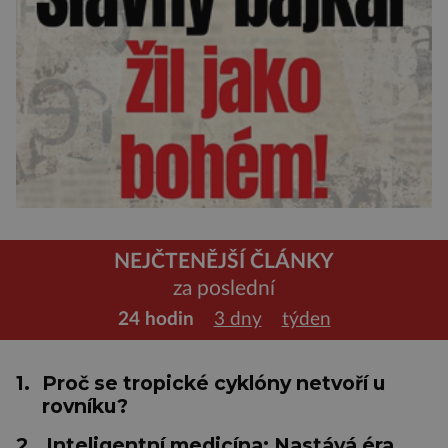
NEJČTENĚJŠÍ ČLÁNKY
za poslední
24 hodin
3 dny
týden
1.
Proč se tropické cyklóny netvoří u
rovníku?
2.
Inteligentní medicína: Nastává éra