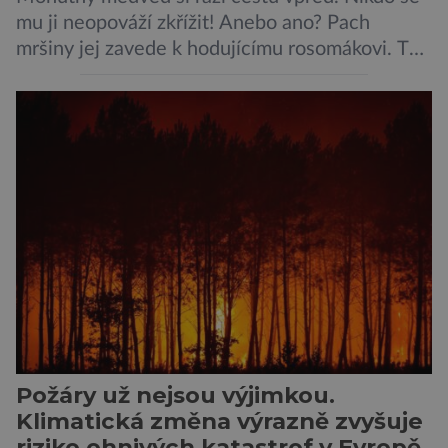
mu ji neopováží zkřížit! Anebo ano? Pach
mršiny jej zavede k hodujícímu rosomákovi. Ten
se ale před ním nechystá ustoupit. Ačkoli
velikostní rozdíl mezi nimi je značný, statečná
„lasice“ je odhodlána bránit svou kořist.
Nedosahují nijak impozantní velikosti, jde spíše
o menší šelmy. Svou houževnatostí, bojovností
a […]
Požáry už nejsou výjimkou.
Klimatická změna výrazně zvyšuje
riziko ohnivých katastrof v Evropě