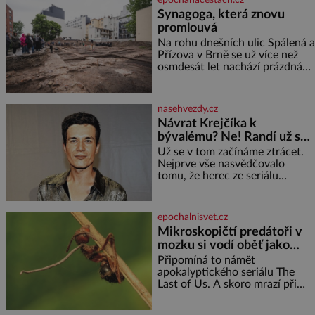
třetinu všech tratí, tedy asi
Synagoga, která znovu
3500 kilometrů! Ohromně na
promlouvá
tom zbohatnou… Podnikavého
ducha zdědí bratři Kleinové po
Na rohu dnešních ulic Spálená a
otci Johannovi (1756–1835),
Přízova v Brně se už více než
který má malý statek na
osmdesát let nachází prázdná
Jesenicku
parcela. Jen málokdo z
kolemjdoucích tuší, že právě
zde stála jedna z největších
nasehvezdy.cz
synagog v českých zemích –
Návrat Krejčíka k
monumentální stavba, která
bývalému? Ne! Randí už s
byla po desetiletí symbolem
jiným!
sebevědomé a prosperující
Už se v tom začínáme ztrácet.
židovské komunity. Brněnská
Nejprve vše nasvědčovalo
Velká synagoga byla slavnostně
tomu, že herec ze seriálu
otevřena v roce
Kamarádi, Daniel Krejčík (32),
se po krachu manželství s
ředitelem školy Jiřím
epochalnisvet.cz
Vymětalem (43) vrátí ke svému
Mikroskopičtí predátoři v
bývalému p
mozku si vodí oběť jako
loutku
Připomíná to námět
apokalyptického seriálu The
Last of Us. A skoro mrazí při
představě, že podobné horory
probíhají v přírodě běžně – s