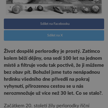
Sdílet na Facebooku
Sdílet na X
Život dospělé perlorodky je prostý. Zatímco
kolem běží dějiny, ona sedí 100 let na jednom
místě a filtruje vodu tak poctivě, že ji můžeme
bez obav pít. Bohužel jsme tuto nenápadnou
hrdinku všedního dne přivedli na pokraj
vyhynutí, přirozenou cestou se u nás
nerozmnožuje už více než 30 let. Co se stalo?
.
Začátkem 20. století žily perlorodky říční