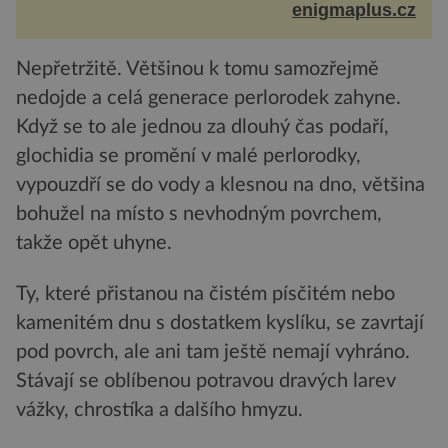
v naší vlastní galaxii, ale jeho chování...
enigmaplus.cz
Nepřetržitě. Většinou k tomu samozřejmě
nedojde a celá generace perlorodek zahyne.
Když se to ale jednou za dlouhý čas podaří,
glochidia se promění v malé perlorodky,
vypouzdří se do vody a klesnou na dno, většina
bohužel na místo s nevhodným povrchem,
takže opět uhyne.
Ty, které přistanou na čistém písčitém nebo
kamenitém dnu s dostatkem kyslíku, se zavrtají
pod povrch, ale ani tam ještě nemají vyhráno.
Stávají se oblíbenou potravou dravých larev
vážky, chrostíka a dalšího hmyzu.