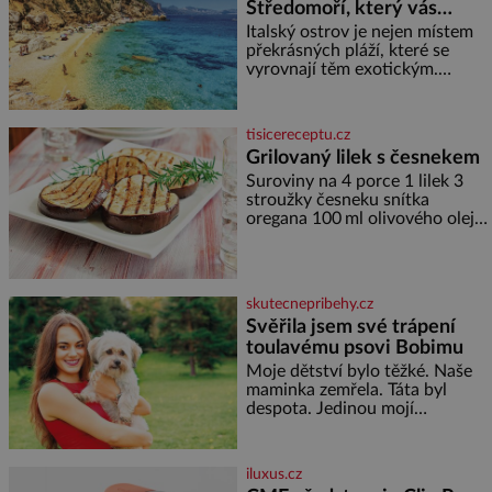
Středomoří, který vás
okouzlí
Italský ostrov je nejen místem
překrásných pláží, které se
vyrovnají těm exotickým.
Najdete na něm i spousty
zajímavostí k objevování.
Fascinující stará malebná
tisicereceptu.cz
městečka či třeba dechberoucí
Grilovaný lilek s česnekem
útesy. Druhý největší italský
Suroviny na 4 porce 1 lilek 3
ostrov o velikosti přibližně
stroužky česneku snítka
jedné třetiny České republiky
oregana 100 ml olivového oleje
vás ohromí nejen svými plážemi
sůl Postup Na mírně rozpálený
s bílým pískem jako v Karibiku,
gril nebo do grilovací hliníkové
ale i divokou krajinou, také
misky narovnejte nasucho
bohatou historií i
kolečka lilku.
luxusem.Zjistěte,
skutecnepribehy.cz
Svěřila jsem své trápení
toulavému psovi Bobimu
Moje dětství bylo těžké. Naše
maminka zemřela. Táta byl
despota. Jedinou mojí
spřízněnou duší se stal toulavý
pejsek Bobi. Doma jsem jako
dítě měla peklo. Maminka
iluxus.cz
zemřela, když jsem byla ještě