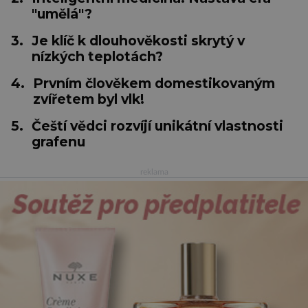
"umělá"?
3.
Je klíč k dlouhověkosti skrytý v
nízkých teplotách?
4.
Prvním člověkem domestikovaným
zvířetem byl vlk!
5.
Čeští vědci rozvíjí unikátní vlastnosti
grafenu
reklama