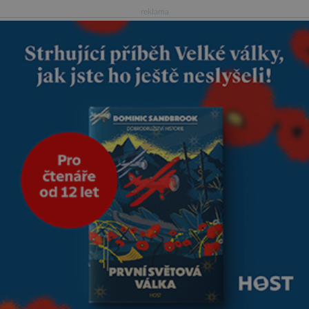
tím rozdílem, že nejde pouze o
reklama
infekce parazitickou houbou a
že predátor dokáže ovládat jen
vývojově nesrovnatelně
jednodušší živočichy, než je
člověk. Najít skutečné zombie
není nic nemožného ani v naší
přírodě.