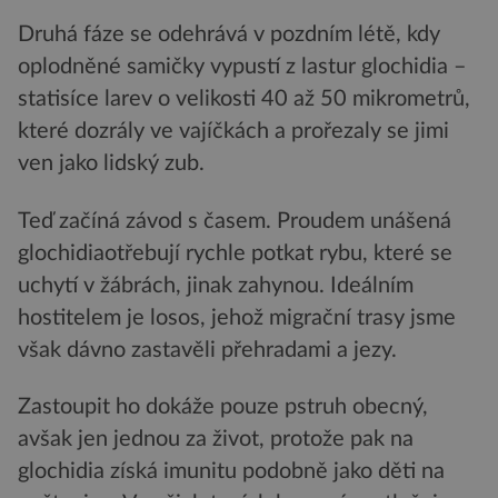
Druhá fáze se odehrává v pozdním létě, kdy
oplodněné samičky vypustí z lastur glochidia –
statisíce larev o velikosti 40 až 50 mikrometrů,
které dozrály ve vajíčkách a prořezaly se jimi
ven jako lidský zub.
Teď začíná závod s časem. Proudem unášená
glochidiaotřebují rychle potkat rybu, které se
uchytí v žábrách, jinak zahynou. Ideálním
hostitelem je losos, jehož migrační trasy jsme
však dávno zastavěli přehradami a jezy.
Zastoupit ho dokáže pouze pstruh obecný,
avšak jen jednou za život, protože pak na
glochidia získá imunitu podobně jako děti na