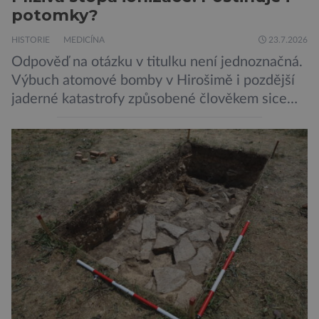
potomky?
HISTORIE
MEDICÍNA
23.7.2026
Odpověď na otázku v titulku není jednoznačná.
Výbuch atomové bomby v Hirošimě i pozdější
jaderné katastrofy způsobené člověkem sice
ukázaly, že silné dávky ionizace zabíjejí a že
slabší a dlouhodobé záření poškozuje DNA.
Přesto není stále zcela jasné, nakolik se mutace
vzniklé ozářením přenášejí na potomstvo. Před
pěti lety, těsně před 35. výročím výbuchu
Černobylské jaderné elektrárny, […]