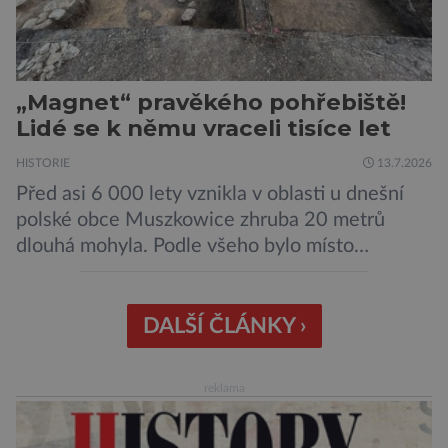
„Magnet“ pravěkého pohřebiště!
Lidé se k němu vraceli tisíce let
HISTORIE
13.7.2026
Před asi 6 000 lety vznikla v oblasti u dnešní
polské obce Muszkowice zhruba 20 metrů
dlouhá mohyla. Podle všeho bylo místo
vnímáno jako posvátné tisíce let. Experti tak
soudí z dalších, o dost mladších kruhových
mohyl, které se nacházejí v ose té starší. Na
DALŠÍ ČLÁNKY ›
archeologických pracích se podíleli experti ze
Západočeské univerzity v Plzni, […]
reklama