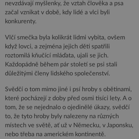
nevzdávají myšlenky, že vztah člověka a psa
začal vznikat v době, kdy lidé a vlci byli
konkurenty.
Vlčí smečka byla kolikrát lidmi vybita, ovšem
když lovci, a zejména jejich děti spatřili
roztomilá kňučící mláďata, ujali se jich.
Každopádně během pár století se psi stali
důležitými členy lidského společenství.
Svědčí o tom mimo jiné i psí hroby s obětinami,
které pocházejí z doby před osmi tisíci lety. A o
tom, že se nejednalo o ojedinělé úkazy, svědčí
to, že tyto hroby byly nalezeny na různých
místech ve světě, ať už v Německu, v Japonsku,
nebo třeba na americkém kontinentě.