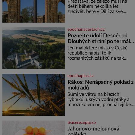
chlór – jsou zásadní pro
nezná rez?
Představa, že železo musí na
správné hospodaření
dešti během několika let
zrezivět, bere v Dillí za své.
Uprostřed komplexu Qutb stojí
více než sedm metrů vysoký
železný sloup, který už přibližně
epochanacestach.cz
1 600 let odolává počasí
Poznejte údolí Desné: od
Dlouhých strání po termální
prameny
Jen málokteré místo v České
republice nabízí tolik
rozmanitých zážitků na tak
malém území jako údolí řeky
Desné v srdci Jeseníků. Během
jediného dne můžete
epochaplus.cz
nahlédnout do útrob jedné z
Rákos: Nenápadný poklad z
nejvýznamnějších vodních
mokřadů
elektráren v Evropě, vydat se na
horské hřebeny, projet se na
Šumí ve větru na březích
koloběžce a den zakončit
rybníků, ukrývá vodní ptáky a
poznáváním památek ve
mnozí kolem něj procházejí bez
Velkých Losinách nebo v
povšimnutí. Přesto právě rákos
termálním
pomáhal stavět domy, vyrábět
lodě, zapisovat první texty a
tisicereceptu.cz
inspiroval řadu pověstí. Tato
Jahodovo-melounová
skromná, ale užitečná rostlina
polévka