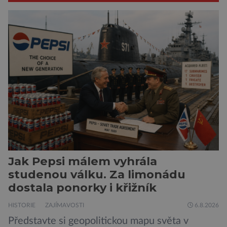
Jak Pepsi málem vyhrála
studenou válku. Za limonádu
dostala ponorky i křižník
HISTORIE
ZAJÍMAVOSTI
6.8.2026
Představte si geopolitickou mapu světa v