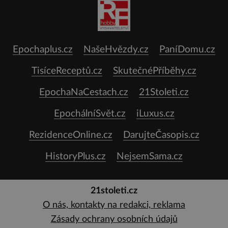
Epochaplus.cz
NašeHvězdy.cz
PaníDomu.cz
TisíceReceptů.cz
SkutečnéPříběhy.cz
EpochaNaCestach.cz
21Stoleti.cz
EpochálníSvět.cz
iLuxus.cz
RezidenceOnline.cz
DarujteČasopis.cz
HistoryPlus.cz
NejsemSama.cz
21stoleti.cz
O nás, kontakty na redakci, reklama
Zásady ochrany osobních údajů