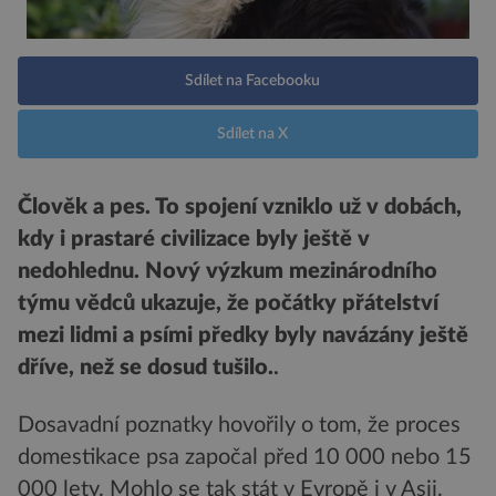
Sdílet na Facebooku
Sdílet na X
Člověk a pes. To spojení vzniklo už v dobách,
kdy i prastaré civilizace byly ještě v
nedohlednu. Nový výzkum mezinárodního
týmu vědců ukazuje, že počátky přátelství
mezi lidmi a psími předky byly navázány ještě
dříve, než se dosud tušilo.
.
Dosavadní poznatky hovořily o tom, že proces
domestikace psa započal před 10 000 nebo 15
000 lety. Mohlo se tak stát v Evropě i v Asii.