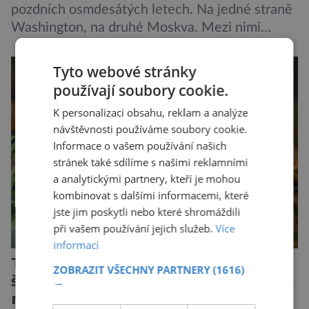
pozdních osmdesátých letech. Na jedné straně
Washington, na druhé Moskva. Mezi nimi
jaderný arzenál schopný zničit planetu
padesátkrát dokola, železná opona a miliony
Tyto webové stránky
vojáků v permanentní pohotovosti. A pak je tu
používají soubory cookie.
Donald Kendall, generální ředitel společnosti
K personalizaci obsahu, reklam a analýze
PepsiCo, který se v květnu roku 1989 stává
návštěvnosti používáme soubory cookie.
admirálem flotily, jež čítá sedmnáct […]
Informace o vašem používání našich
stránek také sdílíme s našimi reklamními
a analytickými partnery, kteří je mohou
kombinovat s dalšími informacemi, které
jste jim poskytli nebo které shromáždili
při vašem používání jejich služeb.
Více
informací
Tesáky či kleště pavouků nebo
ZOBRAZIT VŠECHNY PARTNERY
(1616)
štírů: Chelicery jsou staré přes 500
→
milionů let!