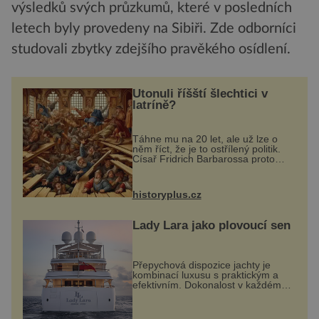
výsledků svých průzkumů, které v posledních
letech byly provedeny na Sibiři. Zde odborníci
studovali zbytky zdejšího pravěkého osídlení.
Utonuli říšští šlechtici v
latríně?
Táhne mu na 20 let, ale už lze o
něm říct, že je to ostřílený politik.
Císař Fridrich Barbarossa proto
posílá svého syna a dědice
Jindřicha VI. do Erfurtu, aby se stal
prostředníkem při řešení sporu m...
historyplus.cz
Lady Lara jako plovoucí sen
Přepychová dispozice jachty je
kombinací luxusu s praktickým a
efektivním. Dokonalost v každém
detailu představuje značka Fendi
Casa, kterou byly vybaveny její
paluby. Monacký přístav nabízí