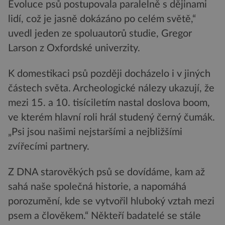
Evoluce psů postupovala paralelně s dějinami
lidí, což je jasně dokázáno po celém světě,“
uvedl jeden ze spoluautorů studie, Gregor
Larson z Oxfordské univerzity.
K domestikaci psů později docházelo i v jiných
částech světa. Archeologické nálezy ukazují, že
mezi 15. a 10. tisíciletím nastal doslova boom,
ve kterém hlavní roli hrál studený černý čumák.
„Psi jsou našimi nejstaršími a nejbližšími
zvířecími partnery.
Z DNA starověkých psů se dovídáme, kam až
sahá naše společná historie, a napomáhá
porozumění, kde se vytvořil hluboký vztah mezi
psem a člověkem.“ Někteří badatelé se stále