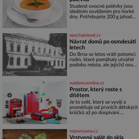
provází člověka už tisíce let.
Většina lidí vnímá rákos jen jako
Studené ovocné polévky jsou
obyčejnou kulisu letního
ideálním osvěžením pro horké
koupání. Stačí se však podívat
dny. Potřebujete 200 g jahod
600 g žlutého melounu 100 ml
sladkého dezertního vína 50 g
cukru krystal 1 lžíci medu 200 g
epochalnisvet.cz
zakysané sm
Návrat domů po osmdesáti
letech
Do Brna se letos vrátí potomci
rodin, které pomáhaly utvářet
podobu města, ale jejichž osudy
dramaticky přerušila druhá
světová válka. Příběhy rodů
Placzek, Löw-Beer, Fuhrmann,
rezidenceonline.cz
Kohn a Stiassni se stanou
Prostor, který roste s
jednou z hlavních
dítětem
dramaturgických linií festivalu
židovské kultury ŠTETL FEST
Je to svět, který se vyvíjí a
2026. Některé návraty nejsou
proměňuje od prvních dětských
jednoduché. Místa, která si
krůčků až po dospívání.
člověk pamatuje z rodinných
Správně navržený pokoj
vyprávění, už dávno
podporuje bezpečí, kreativitu,
soustředění i odpočinek a
nejsemsama.cz
reaguje na každou etapu života
Vrstvený salát do skla