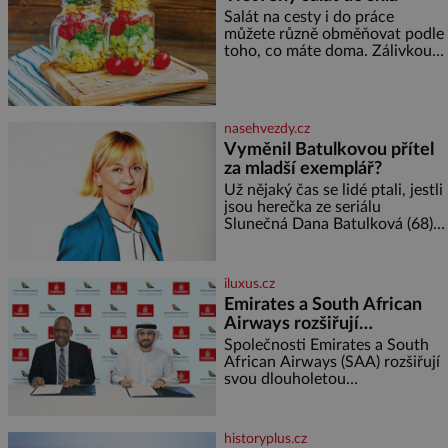
a specifické potřeby dítěte. Pro
Salát na cesty i do práce
nejmenší je klíčová
můžete různě obměňovat podle
jednoduchost, měkkost a
toho, co máte doma. Zálivkou
bezpečí, proto by pokoj
ho zalijte až těsně před
miminka měl působit především
podáváním, aby zeleninu
klidně a útulně. Předškolní věk
nerozmočila. Na 2 porce
je
potřebujete: ✿ 1/4 ledového
nasehvezdy.cz
nebo jiného salátu (římský salát,
Vyměnil Batulkovou přítel
polníček…) ✿ 1 malá konzerva
za mladší exemplář?
kukuřice ✿ ½ okurky ✿ 2
rajčata Zálivka: ✿ 4 lžíce
Už nějaký čas se lidé ptali, jestli
olivového oleje ✿ 1 lžíci
jsou herečka ze seriálu
citronové šťávy ✿ ½ stroužku
Slunečná Dana Batulková (68) a
její partner, režisér Ondřej Zajíc
(56), ještě vůbec spolu. Herečka
od sebe přítele od samého
iluxus.cz
začátku odhán
Emirates a South African
Airways rozšiřují
partnerství. Cestujícím
Společnosti Emirates a South
nově zpřístupní dalších
African Airways (SAA) rozšiřují
svou dlouholetou
devět destinací v jižní a
codesharovou spolupráci. Nová
střední Africe
reciproční dohoda zpřístupní
cestujícím devět dalších
historyplus.cz
destinací v jižní a střední Africe