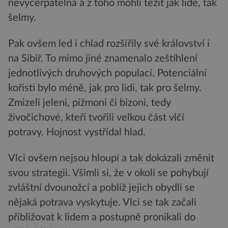
nevyčerpatelná a z toho mohli těžit jak lidé, tak
šelmy.
Pak ovšem led i chlad rozšířily své království i
na Sibiř. To mimo jiné znamenalo zeštíhlení
jednotlivých druhových populací. Potenciální
kořisti bylo méně, jak pro lidi, tak pro šelmy.
Zmizeli jeleni, pižmoni či bizoni, tedy
živočichové, kteří tvořili velkou část vlčí
potravy. Hojnost vystřídal hlad.
Vlci ovšem nejsou hloupí a tak dokázali změnit
svou strategii. Všimli si, že v okolí se pohybují
zvláštní dvounožci a poblíž jejich obydlí se
nějaká potrava vyskytuje. Vlci se tak začali
přibližovat k lidem a postupně pronikali do