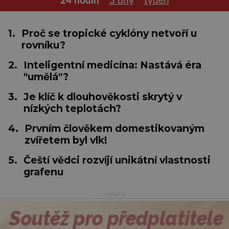
24 hodin
3 dny
týden
1.
Proč se tropické cyklóny netvoří u
rovníku?
2.
Inteligentní medicína: Nastává éra
"umělá"?
3.
Je klíč k dlouhověkosti skrytý v
nízkých teplotách?
4.
Prvním člověkem domestikovaným
zvířetem byl vlk!
5.
Čeští vědci rozvíjí unikátní vlastnosti
grafenu
reklama