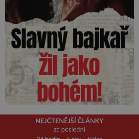
NEJČTENĚJŠÍ ČLÁNKY
za poslední