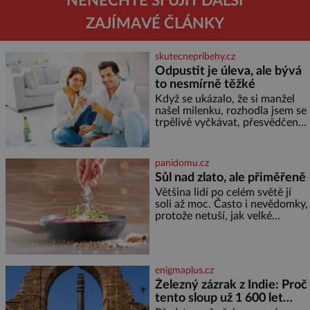
NENECHTE SI UJÍT DALŠÍ
ZAJÍMAVÉ ČLÁNKY
skutecnepribehy.cz
Odpustit je úleva, ale bývá
to nesmírně těžké
Když se ukázalo, že si manžel
našel milenku, rozhodla jsem se
trpělivě vyčkávat, přesvědčena,
že se dříve či později vrátí k
rodině. Možná je to jedna z
nejtěžších věcí na světě. Ale
panidomu.cz
každý, kdo s tím má nějaké
Sůl nad zlato, ale přiměřeně
zkušenosti, se zapřísahá, že
Většina lidí po celém světě jí
pokud odpustíte, znatelně se
soli až moc. Často i nevědomky,
vám uleví. Když se ke mně
protože netuší, jak velké
doneslo, že si manžel pořídil
množství se jí skrývá v
milenku,
průmyslově vyráběných
potravinách, dokonce i těch
sladkých. Sůl je zdravá Ale v
enigmaplus.cz
ani ne třetinovém množství, než
Železný zázrak z Indie: Proč
je pro většinu populace běžné.
tento sloup už 1 600 let
Její základní složky– sodík a