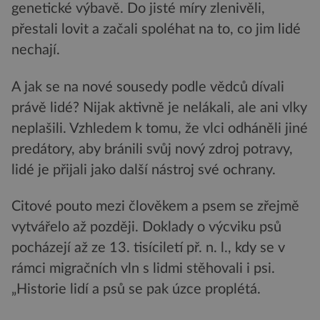
genetické výbavě. Do jisté míry zlenivěli,
přestali lovit a začali spoléhat na to, co jim lidé
nechají.
A jak se na nové sousedy podle vědců dívali
právě lidé? Nijak aktivně je nelákali, ale ani vlky
neplašili. Vzhledem k tomu, že vlci odháněli jiné
predátory, aby bránili svůj nový zdroj potravy,
lidé je přijali jako další nástroj své ochrany.
Citové pouto mezi člověkem a psem se zřejmě
vytvářelo až později. Doklady o výcviku psů
pocházejí až ze 13. tisíciletí př. n. l., kdy se v
rámci migračních vln s lidmi stěhovali i psi.
„Historie lidí a psů se pak úzce proplétá.