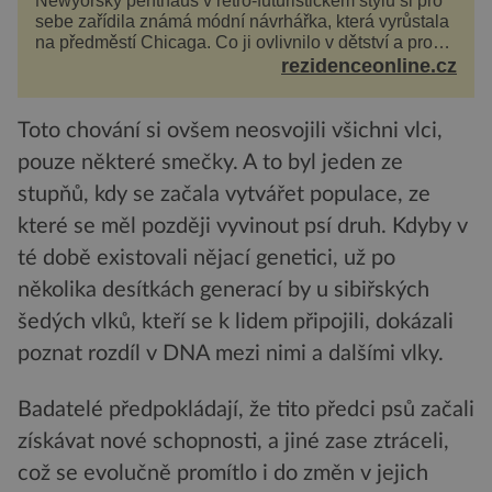
Newyorský penthaus v retro-futuristickém stylu si pro
sebe zařídila známá módní návrhářka, která vyrůstala
na předměstí Chicaga. Co ji ovlivnilo v dětství a proč
vypadá její domov právě takto? Interié...
rezidenceonline.cz
Toto chování si ovšem neosvojili všichni vlci,
pouze některé smečky. A to byl jeden ze
stupňů, kdy se začala vytvářet populace, ze
které se měl později vyvinout psí druh. Kdyby v
té době existovali nějací genetici, už po
několika desítkách generací by u sibiřských
šedých vlků, kteří se k lidem připojili, dokázali
poznat rozdíl v DNA mezi nimi a dalšími vlky.
Badatelé předpokládají, že tito předci psů začali
získávat nové schopnosti, a jiné zase ztráceli,
což se evolučně promítlo i do změn v jejich