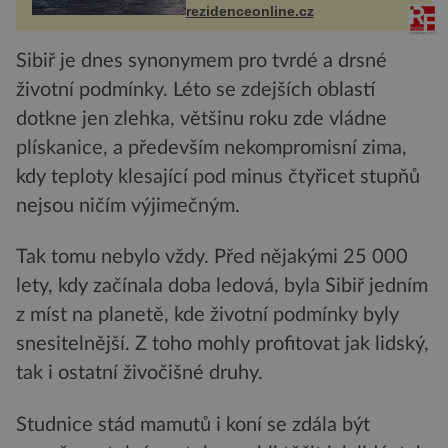
každoročn...
rezidenceonline.cz
Sibiř je dnes synonymem pro tvrdé a drsné
životní podmínky. Léto se zdejších oblastí
dotkne jen zlehka, většinu roku zde vládne
plískanice, a především nekompromisní zima,
kdy teploty klesající pod minus čtyřicet stupňů
nejsou ničím výjimečným.
Tak tomu nebylo vždy. Před nějakými 25 000
lety, kdy začínala doba ledová, byla Sibiř jedním
z míst na planetě, kde životní podmínky byly
snesitelnější. Z toho mohly profitovat jak lidský,
tak i ostatní živočišné druhy.
Studnice stád mamutů i koní se zdála být