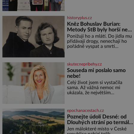
Ta vybírala odborná porota z
celkem 1260 vzorků od 157
vinařů. Král vín, který se – i pře
historyplus.cz
Kněz Bohuslav Burian:
Metody StB byly horší než
gestapácké trýznění
Ponižují ho a mlátí. Do jídla mu
přidávají drogy, nenechají ho
pořádně vyspat a smrtí
vyhrožují i jeho nejbližším.
Burian kruté týrání nevydrží a
estébákům podepíše všechno,
skutecnepribehy.cz
co po něm chtějí. Svým
Souseda mi poslalo samo
podpisem jim potvrdí také to, že
nebe!
na něj během výslechů nikdo
nevyvíjel fyzický ani psychický
Celý život jsem si vystačila
nátlak. Syn brněnského řezníka
sama. Až vážná nemoc mi
chce být knězem a
ukázala, že největším
bohatstvím nejsou peníze ani
vlastní byt, ale člověk, který je
ochotný podat pomocnou ruku.
epochanacestach.cz
Vždycky jsem byla spíš
Poznejte údolí Desné: od
samotářka. Nepotřebovala jsem
Dlouhých strání po termální
kolem sebe partu kamarádek
prameny
ani partnera. Stačily mi knihy,
Jen málokteré místo v České
práce a hlavně klid. Hned po
republice nabízí tolik