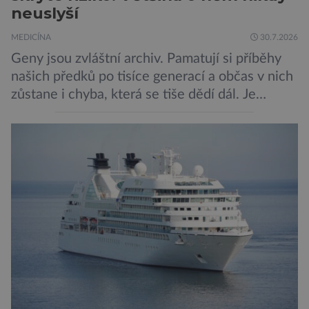
neuslyší
MEDICÍNA
30.7.2026
Geny jsou zvláštní archiv. Pamatují si příběhy
našich předků po tisíce generací a občas v nich
zůstane i chyba, která se tiše dědí dál. Je
nenápadná. Nepůsobí bolest ani únavu. Člověk
o ní nemusí vědět celý život. Přesto může
jednou rozhodnout o zdraví jeho dítěte. Právě
to je případ řady dědičných onemocnění,
například cystické fibrózy, […]