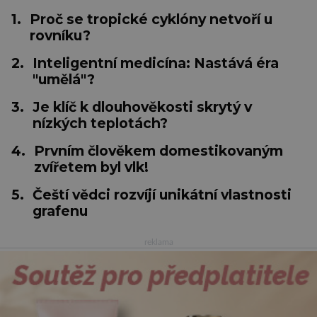
1.
Proč se tropické cyklóny netvoří u
rovníku?
2.
Inteligentní medicína: Nastává éra
"umělá"?
3.
Je klíč k dlouhověkosti skrytý v
nízkých teplotách?
4.
Prvním člověkem domestikovaným
zvířetem byl vlk!
5.
Čeští vědci rozvíjí unikátní vlastnosti
grafenu
reklama