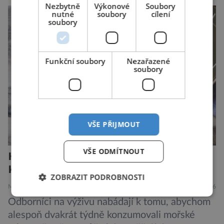
Nezbytně
Výkonové
Soubory
nutné
soubory
cílení
soubory
Funkční soubory
Nezařazené
soubory
VŠE PŘIJMOUT
VŠE ODMÍTNOUT
Hit zdravého stravování:
Konzervované sardinky!
ZOBRAZIT PODROBNOSTI
MEDICÍNA
ZAJÍMAVOSTI
4.8.2026
Odborníci na výživu nabádají k tomu, abychom
alespoň dvakrát týdně konzumovali mořské