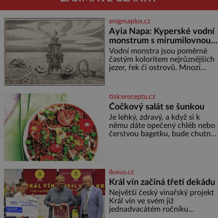
enigmaplus.cz
Ayia Napa: Kyperské vodní
monstrum s mírumilovnou
povahou
Vodní monstra jsou poměrně
častým koloritem nejrůznějších
jezer, řek či ostrovů. Mnozí
skeptici to přikládají hlavně
snaze dané místo zviditelnit a
přitáhnout k němu pozornost
tisicereceptu.cz
záhadám nakloněných turi
Čočkový salát se šunkou
Je lehký, zdravý, a když si k
němu dáte opečený chléb nebo
čerstvou bagetku, bude chutnat
jedna báseň. Suroviny 250 g
vaší oblíbené čočky 150 g
cherry rajčátek 1 velká červená
cibule 2 lžíce
iluxus.cz
Král vín začíná třetí dekádu
Největší český vinařský projekt
Král vín ve svém již
jednadvacátém ročníku
představil nejlepší domácí vína.