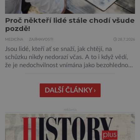
Proč někteří lidé stále chodí všude
pozdě!
MEDICÍNA
ZAJÍMAVOSTI
28.7.2026
Jsou lidé, kteří ať se snaží, jak chtějí, na
schůzku nikdy nedorazí včas. A to i když vědí,
že je nedochvilnost vnímána jako bezohlednost
či projev nedostatečné úcty k protistraně.
Nejnovější průzkumy ukazují, že za to lidé, kteří
chodí chronicky pozdě, možná úplně nemohou.
DALŠÍ ČLÁNKY ›
Jaké jsou nejčastější příčiny nedochvilnosti? A
dá se s ní bojovat? […]
reklama