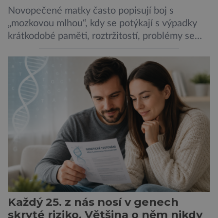
Novopečené matky často popisují boj s
„mozkovou mlhou“, kdy se potýkají s výpadky
krátkodobé paměti, roztržitostí, problémy se
vyjádřit či neschopností udržet pozornost. Tyto
obtíže byly dlouhou dobu připisovány
nedostatku spánku a stresu při péči o
novorozence. Nyní se však ukazuje, že za tím
stojí změny v mozku vyvolané těhotenstvím!
Poporodní mozková mlha, v angličtině […]
Každý 25. z nás nosí v genech
skryté riziko. Většina o něm nikdy