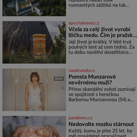
studiích jsem odešla z rodného
rozmanitých zážitků na tak
města,
malém území jako údolí řeky
Desné v srdci Jeseníků. Během
jediného dne můžete
epochalnisvet.cz
nahlédnout do útrob jedné z
Včela za celý život vyrobí
nejvýznamnějších vodních
lžičku medu. Čím je pražský
elektráren v Evropě, vydat se na
med ze střech tak ceněný?
horské hřebeny, projet se na
Její život je krátký. V létě trvá
koloběžce a den zakončit
pouhých šest až osm týdnů. Za
poznáváním památek ve
tu dobu navštíví desetitisíce
Velkých Losinách nebo v
květů, nalétá stovky kilometrů a
termálním
vyrobí přibližně devět gramů
medu – zhruba jednu čajovou
nasehvezdy.cz
lžičku. Sama o sobě se může
Pomsta Munzarové
zdát bezvýznamná. Teprve když
nevěrnému muži?
se spojí s dalšími desítkami tisíc
příslušnic svého včelstva,
Přímo skandální zvěsti zaznívají
vznikne jeden z
ve spojitosti s herečkou
nejdokonalejších organismů
Barborou Munzarovou (54) a
hercem Martinem Trnavským
(56). Munzarová měla být totiž
viděna s jakýmsi sympaťákem, s
panidomu.cz
nímž se velmi družně, až d
Nedovolte mozku stárnout
Každý, komu je přes 25 let, by
měl pravidelně procvičovat