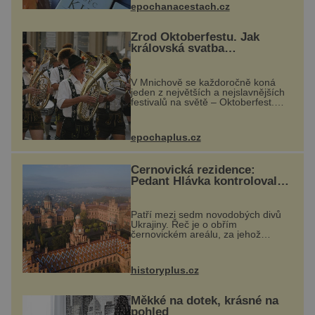
atrakce...
epochanacestach.cz
Zrod Oktoberfestu. Jak
královská svatba
odstartovala největší pivní
festival světa
V Mnichově se každoročně koná
jeden z největších a nejslavnějších
festivalů na světě – Oktoberfest.
Každý rok přiláká miliony
návštěvníků, kteří si vychutnávají
pivo, tradiční jídlo a bavorskou
epochaplus.cz
kultur...
Černovická rezidence:
Pedant Hlávka kontroloval
každou cihlu
Patří mezi sedm novodobých divů
Ukrajiny. Řeč je o obřím
černovickém areálu, za jehož
vznikem stál slavný český architekt
Josef Hlávka. Ten si na něm dal
mimořádně záležet. Jeho stavební
historyplus.cz
plány by při ...
Měkké na dotek, krásné na
pohled