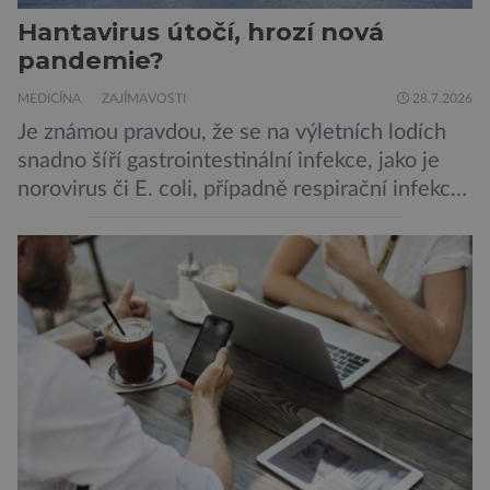
Hantavirus útočí, hrozí nová
pandemie?
MEDICÍNA
ZAJÍMAVOSTI
28.7.2026
Je známou pravdou, že se na výletních lodích
snadno šíří gastrointestinální infekce, jako je
norovirus či E. coli, případně respirační infekce,
jak tomu bylo na počátku pandemie covidu.
Ovšem slyšet o prvním ohnisku hantaviru na
výletní lodi bylo znepokojivé i pro odborníky.
Zdá se, že nebezpečí bylo prozatím zažehnáno.
Máme se bát nové pandemie? Hantavirus […]