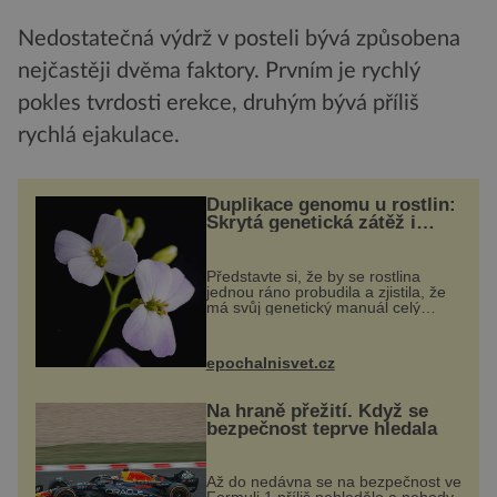
Nedostatečná výdrž v posteli bývá způsobena
nejčastěji dvěma faktory. Prvním je rychlý
pokles tvrdosti erekce, druhým bývá příliš
rychlá ejakulace.
Duplikace genomu u rostlin:
Skrytá genetická zátěž i
evoluční výhoda
Představte si, že by se rostlina
jednou ráno probudila a zjistila, že
má svůj genetický manuál celý
dvakrát. Přesně to se občas v
přírodě stane – a podle nového
výzkumu to může být pro druhy
epochalnisvet.cz
vstupenka...
Na hraně přežití. Když se
bezpečnost teprve hledala
Až do nedávna se na bezpečnost ve