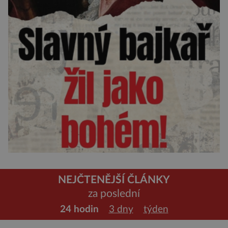
NEJČTENĚJŠÍ ČLÁNKY
za poslední
24 hodin
3 dny
týden