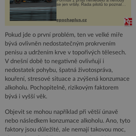
Formuli 1 příliš nehledělo a nehody
se jen vršily. Řada pilotů to poznala
na vlastní kůži, často s trvalými
následky nebo bohužel i ztrátou
života. Dnes nepochopiteln...
epochaplus.cz
Pokud jde o první problém, ten ve velké míře
bývá ovlivněn nedostatečným prokrvením
penisu a udržením krve v topořivých tělesech.
V dnešní době to negativně ovlivňují i
nedostatek pohybu, špatná životospráva,
kouření, stresové situace a zvýšená konzumace
alkoholu. Pochopitelně, rizikovým faktorem
bývá i vyšší věk.
Objevit se mohou například při větší únavě
nebo následkem konzumace alkoholu. Ano, tyto
faktory jsou důležité, ale nemají takovou moc,