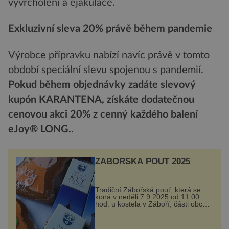
vyvrcholení a ejakulace.
Exkluzivní sleva 20% právě během pandemie
Výrobce přípravku nabízí navíc právě v tomto
období speciální slevu spojenou s pandemií.
Pokud během objednávky zadáte slevový
kupón KARANTENA, získáte dodatečnou
cenovou akci 20% z cenný každého balení
eJoy® LONG.
.
ZÁBOŘSKÁ POUŤ 2025
Tradiční Zábořská pouť, která se
koná v neděli 7.9.2025 od 11:00
hod. u kostela v Záboří, části obce
Kly u Mělníka. V programu
naleznete komentovanou prohlídku
kostela, dobovou hudbu, řemesla,