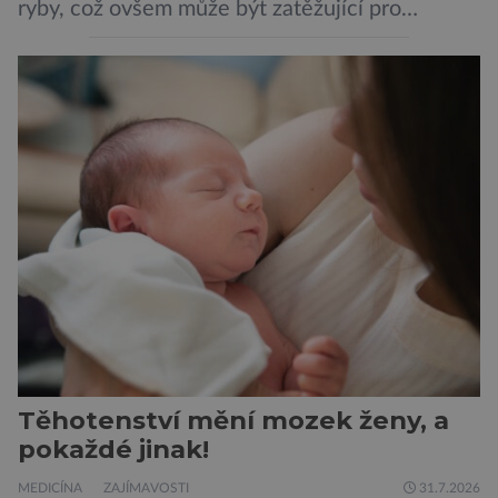
ryby, což ovšem může být zatěžující pro
peněženku. Dobrou zprávou je, že hvězdou
doporučení se nyní staly konzervované
sardinky, které si může dovolit opravdu každý
„Místo toho, aby poskytovaly izolované
mononutrienty, jsou rybí konzervy kompletní
potravinou,“ říká nutriční specialista Colin
Robertson a zdůrazňuje […]
Těhotenství mění mozek ženy, a
pokaždé jinak!
MEDICÍNA
ZAJÍMAVOSTI
31.7.2026