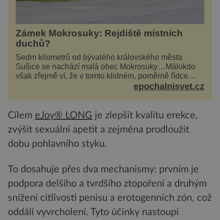
Zámek Mokrosuky: Rejdiště místních
duchů?
Sedm kilometrů od bývalého královského města
Sušice se nachází malá obec Mokrosuky…Málokdo
však zřejmě ví, že v tomto klidném, poměrně řídce
navštěvovaném koutu vesnické Šumavy se nachází
epochalnisvet.cz
několi...
Cílem
eJoy® LONG
je zlepšit kvalitu erekce,
zvýšit sexuální apetit a zejména prodloužit
dobu pohlavního styku.
To dosahuje přes dva mechanismy: prvním je
podpora delšího a tvrdšího ztopoření a druhým
snížení citlivosti penisu a erotogenních zón, což
oddálí vyvrcholení. Tyto účinky nastoupí