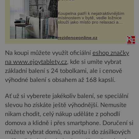
Koupelna patří k nejatraktivnějším
místnostem v bytě, vedle ložnice
slouží jako místo pro relaxaci a
odpočinek. Koupelnový textil –
ručníky, osušky a koberečky –
mohou jako mávnutím kouzelného
rezidenceonline.cz
proutku...
Na koupi můžete využít oficiální
eshop značky
na www.ejoytablety.cz
, kde si umíte vybrat
základní balení s 24 tobolkami, ale i cenově
výhodné balení s obsahem až 168 kapslí.
Ať už si vyberete jakékoliv balení, se speciální
slevou ho získáte ještě výhodnější. Nemusíte
nikam chodit, celý nákup uděláte z pohodlí
domova a klidně i přes smartphone. Doručení si
můžete vybrat domů, na poštu i do zásilkových