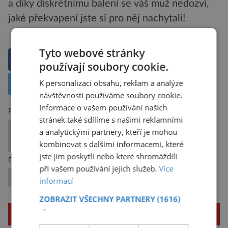
a díky diskrétnímu balení se váš muž nedozví,
jaké překvapení jste si pro něj nachytali!
Tyto webové stránky
Sdílet na Facebooku
používají soubory cookie.
K personalizaci obsahu, reklam a analýze
Sdílet na X
návštěvnosti používáme soubory cookie.
Informace o vašem používání našich
Předchozí článek
stránek také sdílíme s našimi reklamními
24 000 let staré organismy nalezené zmrzlé na
a analytickými partnery, kteří je mohou
Sibiři se mohou stále rozmnožovat
kombinovat s dalšími informacemi, které
jste jim poskytli nebo které shromáždili
Další článek
při vašem používání jejich služeb.
Více
Tenká hranice od nenávisti k ochraně
informací
ZOBRAZIT VŠECHNY PARTNERY
(1616)
→
SOUVISEJÍCÍ ČLÁNKY