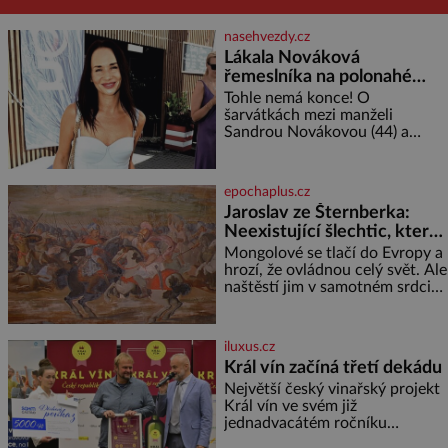
nasehvezdy.cz
Lákala Nováková
řemeslníka na polonahé
tělo!
Tohle nemá konce! O
šarvátkách mezi manželi
Sandrou Novákovou (44) a
Vojtěchem Moravcem (39) se
toho napsalo už hodně. Ale kdo
by doufal, že horká zem u
epochaplus.cz
herečky ze seriálu Ulice a
Jaroslav ze Šternberka:
režiséra vychladne,
Neexistující šlechtic, který
z Moravy vyžene Mongoly
Mongolové se tlačí do Evropy a
hrozí, že ovládnou celý svět. Ale
naštěstí jim v samotném srdci
Evropy stojí v cestě malé, ale
silné království, které dokáže
dobyvatelské hordy zastavit. Co
iluxus.cz
nedokáže žádná z asijských říší,
Král vín začíná třetí dekádu
co nedokážou Němci – to
Největší český vinařský projekt
dokáže český král. Nebo že by
Král vín ve svém již
ne? Mongolové od roku 1223
jednadvacátém ročníku
postupují podél Kaspického a
představil nejlepší domácí vína.
Azovského moře,