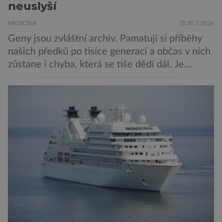
neuslyší
MEDICÍNA
30.7.2026
Geny jsou zvláštní archiv. Pamatují si příběhy
našich předků po tisíce generací a občas v nich
zůstane i chyba, která se tiše dědí dál. Je
nenápadná. Nepůsobí bolest ani únavu. Člověk
o ní nemusí vědět celý život. Přesto může
jednou rozhodnout o zdraví jeho dítěte. Právě
to je případ řady dědičných onemocnění,
například cystické fibrózy, […]