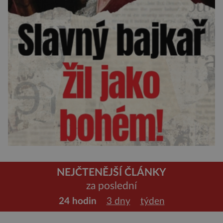
NEJČTENĚJŠÍ ČLÁNKY
za poslední
24 hodin
3 dny
týden