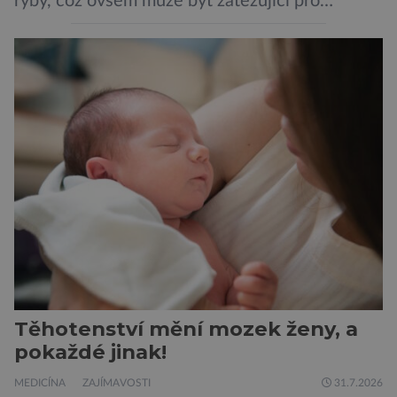
ryby, což ovšem může být zatěžující pro
peněženku. Dobrou zprávou je, že hvězdou
doporučení se nyní staly konzervované
sardinky, které si může dovolit opravdu každý
„Místo toho, aby poskytovaly izolované
mononutrienty, jsou rybí konzervy kompletní
potravinou,“ říká nutriční specialista Colin
Robertson a zdůrazňuje […]
Těhotenství mění mozek ženy, a
pokaždé jinak!
MEDICÍNA
ZAJÍMAVOSTI
31.7.2026