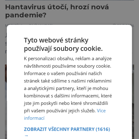
Hantavirus útočí, hrozí nová
pandemie?
MEDICÍNA
ZAJÍMAVOSTI
28.7.2026
Je známou pravdou, že se na výletních lodích
Tyto webové stránky
snadno šíří gastrointestinální infekce, jako je
používají soubory cookie.
norovirus či E. coli, případně respirační infekce,
K personalizaci obsahu, reklam a analýze
jak tomu bylo na počátku pandemie covidu.
návštěvnosti používáme soubory cookie.
Ovšem slyšet o prvním ohnisku hantaviru na
Informace o vašem používání našich
výletní lodi bylo znepokojivé i pro odborníky.
stránek také sdílíme s našimi reklamními
Zdá se, že nebezpečí bylo prozatím zažehnáno.
a analytickými partnery, kteří je mohou
Máme se bát nové pandemie? Hantavirus […]
kombinovat s dalšími informacemi, které
jste jim poskytli nebo které shromáždili
při vašem používání jejich služeb.
Více
informací
ZOBRAZIT VŠECHNY PARTNERY
(1616)
→