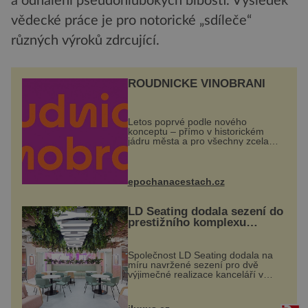
a odhalení pseudohlubokých blbostí. Výsledek
vědecké práce je pro notorické „sdíleče“
různých výroků zdrcující.
ROUDNICKÉ VINOBRANÍ
Letos poprvé podle nového
konceptu – přímo v historickém
jádru města a pro všechny zcela
zdarma. Hlavní program se
odehraje na Karlově a Husově
náměstí. Návštěvníci se mohou těšit
na víno, burčák, pes...
epochanacestach.cz
LD Seating dodala sezení do
prestižního komplexu
MediaCityUK v Salfordu
Společnost LD Seating dodala na
míru navržené sezení pro dvě
výjimečné realizace kanceláří v
areálu MediaCityUK v anglickém
Salfordu – konkrétně do budov Blue
Tower a Orange Tower. Komplex