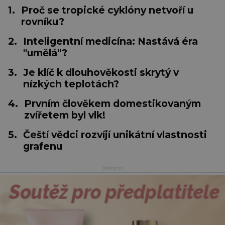
1.
Proč se tropické cyklóny netvoří u
rovníku?
2.
Inteligentní medicína: Nastává éra
"umělá"?
3.
Je klíč k dlouhověkosti skrytý v
nízkých teplotách?
4.
Prvním člověkem domestikovaným
zvířetem byl vlk!
5.
Čeští vědci rozvíjí unikátní vlastnosti
grafenu
reklama