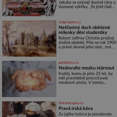
vznikne jeden z
Jakuba se ozývají dunivé rány a
nejdokonalejších organismů
tlumené výkřiky. „To jistě řádí
duch,“ myslí si pověrčiví lidé.
Ani za dvě kopy grošů by se
nikdo neodvážil podzemní
enigmaplus.cz
hrobku otevřít a její poklop tak
Nešťastný duch oběšené
raději jen skrápí svěcenou
milenky děsí studentky
vodou. Za několik dní divné
burácení skutečně ustane. Když
Robert Jaffrey Christie prožívá
o mnoho let později hrobku
složité období. Píše se rok 1900
a právě skonal jeho otec, známý
továrník William Mellis Christie
(1829–1900). Smutná událost je
ale doprovázena ohromným
panidomu.cz
dědictvím
Nedovolte mozku stárnout
Každý, komu je přes 25 let, by
měl pravidelně procvičovat
mozkové závity. V tomto
období se totiž začíná
zhoršovat paměť. Možná máte
problém vzpomenout si na
jméno kolegy z práce. Nebo
tisicereceptu.cz
marně v paměti lovíte název
Pravá irská káva
knížky, kterou jste nedávno
přečetli. Je to opravdu tak, s
Za jejího tvůrce je považován