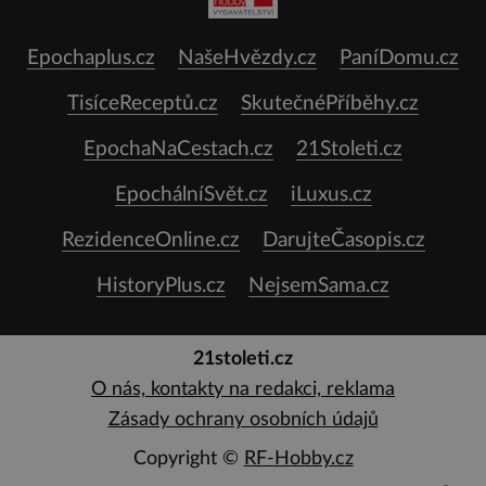
Epochaplus.cz
NašeHvězdy.cz
PaníDomu.cz
TisíceReceptů.cz
SkutečnéPříběhy.cz
EpochaNaCestach.cz
21Stoleti.cz
EpochálníSvět.cz
iLuxus.cz
RezidenceOnline.cz
DarujteČasopis.cz
HistoryPlus.cz
NejsemSama.cz
21stoleti.cz
O nás, kontakty na redakci, reklama
Zásady ochrany osobních údajů
Copyright ©
RF-Hobby.cz