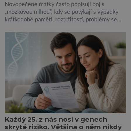
Novopečené matky často popisují boj s
„mozkovou mlhou“, kdy se potýkají s výpadky
krátkodobé paměti, roztržitostí, problémy se
vyjádřit či neschopností udržet pozornost. Tyto
obtíže byly dlouhou dobu připisovány
nedostatku spánku a stresu při péči o
novorozence. Nyní se však ukazuje, že za tím
stojí změny v mozku vyvolané těhotenstvím!
Poporodní mozková mlha, v angličtině […]
Každý 25. z nás nosí v genech
skryté riziko. Většina o něm nikdy