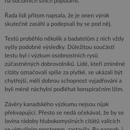
na sociálních sítích populární.
Řada lidí přitom napsala, že je onen výrok
skutečně zasáhl a podepsali by se pod něj.
Testů proběhlo několik a badatelům z nich vždy
vyšly podobné výsledky. Důležitou součástí
testu byl i výzkum osobnostních rysů
zúčastněných dobrovolníků. Lidé, kteří zmíněné
citáty označovali spíše za plytké, se ukázali být
chytřejší, měli dobrou schopnost vyjadřování a
byli méně náchylní podléhat konspiračním lžím.
Závěry kanadského výzkumu nejsou nijak
překvapující. Přesto se nedá očekávat, že by se
lavina rádoby hlubokomyslných citátů valících
se virtuálním prostorem, zastavila. Ba naopak, i