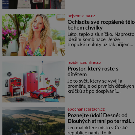
Ta vybírala odborná porota z
celkem 1260 vzorků od 157
vinařů. Král vín, který se – i pře
nejsemsama.cz
Ochlaďte své rozpálené tělo
během chvilky
Léto, teplo a sluníčko. Naprosto
ideální kombinace. Jenže
tropické teploty už tak příjemné
nejsou. Víte, jakými potravinami
se můžete rychle ochladit? K
dyž se nám tropy zaryjí pod
rezidenceonline.cz
kůži, hledáme úlevu v bazénu
Prostor, který roste s
nebo pomocí klimatizace. Jenže
dítětem
ne vždycky můžeme být v jejich
blízkosti. Nemusíte však zoufat.
Je to svět, který se vyvíjí a
Pokud budete mít promyšlený
proměňuje od prvních dětských
jídelníček, žadné pařáky si na
krůčků až po dospívání.
vás
Správně navržený pokoj
podporuje bezpečí, kreativitu,
soustředění i odpočinek a
epochanacestach.cz
reaguje na každou etapu života
Poznejte údolí Desné: od
a specifické potřeby dítěte. Pro
Dlouhých strání po termální
nejmenší je klíčová
prameny
jednoduchost, měkkost a
Jen málokteré místo v České
bezpečí, proto by pokoj
republice nabízí tolik