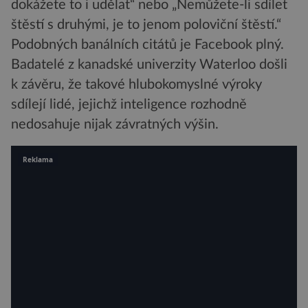
dokážete to i udělat“ nebo „Nemůžete-li sdílet
štěstí s druhými, je to jenom poloviční štěstí.“
Podobných banálních citátů je Facebook plný.
Badatelé z kanadské univerzity Waterloo došli
k závěru, že takové hlubokomyslné výroky
sdílejí lidé, jejichž inteligence rozhodně
nedosahuje nijak závratných výšin.
Reklama