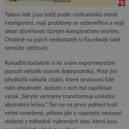
iluxus.cz
budov Media...
Takoví lidé jsou totiž podle výzkumníků méně
inteligentní, mají problémy se sebereflexí a mají
sklon důvěřovat různým konspiračním teoriím.
Ostatně na jejich nedostatek si Facebook také
nemůže stěžovat.
Kanadští badatelé si ke svým experimentům
pozvali několik stovek dobrovolníků. Poté jim
předložili několik citátů, které testovaní lidé
měli ohodnotit. Jedním z nich byl například
výrok „Skryté významy transformují unikátní
abstraktní krásu.“ Ten se na první pohled tváří
velmi vznešeně, přitom jde o naprostý nesmysl
složený z náhodně vybraných slov, která jsou