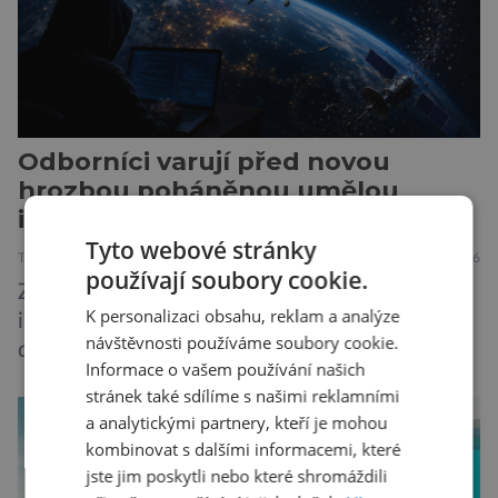
Odborníci varují před novou
hrozbou poháněnou umělou
inteligencí
Tyto webové stránky
TECHNIKA
VESMÍR
19.7.2026
používají soubory cookie.
Způsob, jakým způsobem tvůrci umělé
K personalizaci obsahu, reklam a analýze
inteligence mění svět ze dne na den, nemá v
návštěvnosti používáme soubory cookie.
dějinách lidstva obdoby. Avšak, zatímco většina
Informace o vašem používání našich
pozornosti se soustředí na chatboty,
stránek také sdílíme s našimi reklamními
generování obrázků nebo automatizaci práce,
a analytickými partnery, kteří je mohou
bezpečnostní experti upozorňují na mnohem
kombinovat s dalšími informacemi, které
méně nápadné riziko. Podle některých
jste jim poskytli nebo které shromáždili
odborníků by už během příštích dvou let mohly