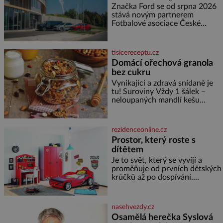
partnerem FAČR
muž nebývale krutý. Jeho činy
Značka Ford se od srpna 2026
budí hrůzu ještě dlouho po jeho
stává novým partnerem
smrti
Fotbalové asociace České
republiky. V rámci tříleté
spolupráce zajistí mobilitu
asociace, reprezentačních týmů
tisicereceptu.cz
i českého fotbalu v regionech.
Domácí ořechová granola
Partner
bez cukru
Vynikající a zdravá snídaně je
tu! Suroviny Vždy 1 šálek –
neloupaných mandlí kešu
ořechů vlašských ořechů
slunečnicových semínek
semínek dýně rozinek 3 šálky
rezidenceonline.cz
ovesných vloček 1 lžíce mlet
Prostor, který roste s
dítětem
Je to svět, který se vyvíjí a
proměňuje od prvních dětských
krůčků až po dospívání.
Správně navržený pokoj
podporuje bezpečí, kreativitu,
soustředění i odpočinek a
nasehvezdy.cz
reaguje na každou etapu života
Osamělá herečka Syslová
a specifické potřeby dítěte. Pro