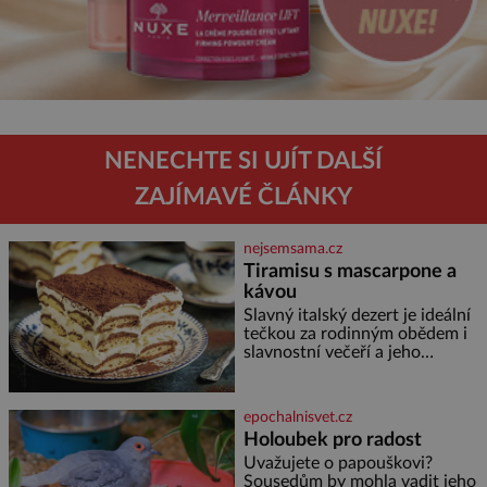
NENECHTE SI UJÍT DALŠÍ
ZAJÍMAVÉ ČLÁNKY
nejsemsama.cz
Tiramisu s mascarpone a
kávou
Slavný italský dezert je ideální
tečkou za rodinným obědem i
slavnostní večeří a jeho
příprava je jednodušší, než se
může zdát. Ingredience pro 4
osoby: 250 g mascarpone 3
epochalnisvet.cz
vejce 80 g cukru 200 g
Holoubek pro radost
cukrářských piškotů 250 ml
Uvažujete o papouškovi?
silné kávy 2 lžíce amaretta
Sousedům by mohla vadit jeho
kakao na posypání Postup: