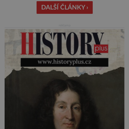
křišťálovou kouli, ze které umělá inteligence
DALŠÍ ČLÁNKY ›
věštila, které technologie v dohledné
budoucnosti nejvíce zasáhnou naši společnost.
reklama
Za vším stojí australští výzkumníci, kteří pomocí
umělé inteligence a […]