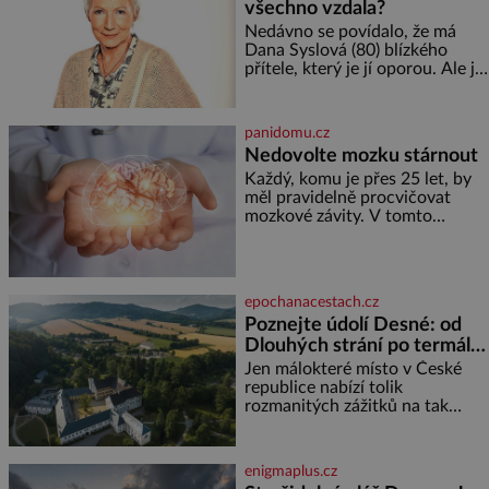
všechno vzdala?
nejmenší je klíčová
jednoduchost, měkkost a
Nedávno se povídalo, že má
bezpečí, proto by pokoj
Dana Syslová (80) blízkého
miminka měl působit především
přítele, který je jí oporou. Ale je
klidně a útulně. Předškolní věk
to ještě vůbec pravda? V
je
posledních dnech čím dál
častěji mluví o svém odchodu.
panidomu.cz
Dohnala ji snad samota? Půs
Nedovolte mozku stárnout
Každý, komu je přes 25 let, by
měl pravidelně procvičovat
mozkové závity. V tomto
období se totiž začíná
zhoršovat paměť. Možná máte
problém vzpomenout si na
jméno kolegy z práce. Nebo
epochanacestach.cz
marně v paměti lovíte název
Poznejte údolí Desné: od
knížky, kterou jste nedávno
Dlouhých strání po termální
přečetli. Je to opravdu tak, s
věkem jako kdyby se paměť
prameny
Jen málokteré místo v České
rozhodla stávkovat. Cvičte
republice nabízí tolik
rozmanitých zážitků na tak
malém území jako údolí řeky
Desné v srdci Jeseníků. Během
jediného dne můžete
enigmaplus.cz
nahlédnout do útrob jedné z