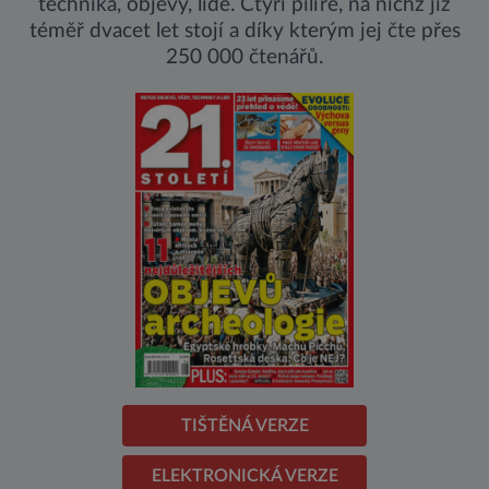
technika, objevy, lidé. Čtyři pilíře, na nichž již
téměř dvacet let stojí a díky kterým jej čte přes
250 000 čtenářů.
TIŠTĚNÁ VERZE
ELEKTRONICKÁ VERZE