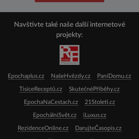
Navštivte také naše další internetové
projekty:
Epochaplus.cz
NašeHvězdy.cz
PaníDomu.cz
TisíceReceptů.cz
SkutečnéPříběhy.cz
EpochaNaCestach.cz
21Stoleti.cz
EpochálníSvět.cz
iLuxus.cz
RezidenceOnline.cz
DarujteČasopis.cz