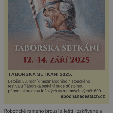
TÁBORSKÁ SETKÁNÍ 2025.
Letošní 33. ročník mezinárodního historického
festivalu Táborská setkání bude důstojnou
připomínkou dvou loňských významných výročí: 600
let od úmrtí nikdy v poli neporaženého hejtmana Jana
epochanacestach.cz
Žižky z Tr...
Robotické rameno brousí a leští i zakřivené a