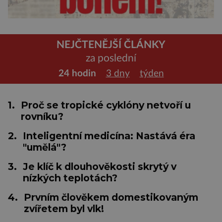
NEJČTENĚJŠÍ ČLÁNKY
za poslední
24 hodin
3 dny
týden
1.
Proč se tropické cyklóny netvoří u
rovníku?
2.
Inteligentní medicína: Nastává éra
"umělá"?
3.
Je klíč k dlouhověkosti skrytý v
nízkých teplotách?
4.
Prvním člověkem domestikovaným
zvířetem byl vlk!