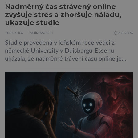
Nadměrný čas strávený online
zvyšuje stres a zhoršuje náladu,
ukazuje studie
TECHNIKA
ZAJÍMAVOSTI
4.8.2026
Studie provedená v loňském roce vědci z
německé Univerzity v Duisburgu-Essenu
ukázala, že nadměrné trávení času online je
spojeno s vyšší úrovní stresu, horší náladou a
vede k zanedbávání dalších aktivit. Zúčastnilo
se jí 900 dospělých Němců, kteří uvedli, že se v
posledním roce alespoň jednou zapojili do hraní
her, sledování pornografie, sledování sociálních
sítí […]