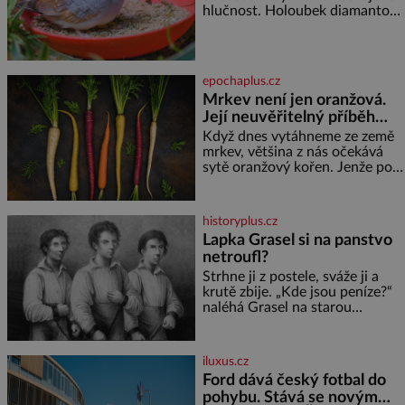
hlučnost. Holoubek diamantový
Oddělte žloutky od bílků.
komunikuje téměř
Žloutky vyšlehejte s cukrem do
neslyšitelným pípáním, je
světlé pěny a postupně do nich
roztomilý a hodí se i pro
vmíchejte mascarpone, aby
chovatele začátečníky. Jedná
vznikl hladký
epochaplus.cz
se o nenáročného klidného
Mrkev není jen oranžová.
ptáčka, který většinu dne jen
Její neuvěřitelný příběh
posedává. Hodně času tráví na
zemi, kde sbírá zbytky semínek
začíná fialovou barvou
Když dnes vytáhneme ze země
Jeho domovinou je prakticky
mrkev, většina z nás očekává
celá Austrálie s výjimkou
sytě oranžový kořen. Jenže po
pobřežní oblasti.
většinu své historie je mrkev
všechno možné, jen ne
oranžová. Je fialová, žlutá, bílá,
historyplus.cz
někdy dokonce téměř černá. Až
Lapka Grasel si na panstvo
díky stovkám let pečlivého
netroufl?
šlechtění se z ní stává zelenina,
bez které si českou zahradu ani
Strhne ji z postele, sváže ji a
nedokážeme představit. Její
krutě zbije. „Kde jsou peníze?“
příběh je
naléhá Grasel na starou
švadlenku. Když mu to
neprozradí – ostatně ani
nemůže, protože žádné nemá,
iluxus.cz
spokojí se lupič s několika
Ford dává český fotbal do
měďáky a štůčky látky. Zraněná
pohybu. Stává se novým
žena pár dní nato umírá. Je to