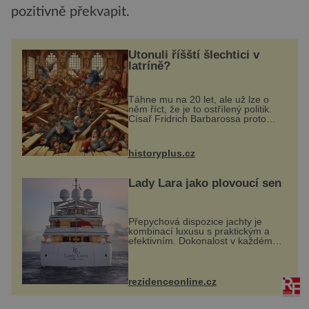
pozitivně překvapit.
Utonuli říšští šlechtici v
latríně?
Táhne mu na 20 let, ale už lze o
něm říct, že je to ostřílený politik.
Císař Fridrich Barbarossa proto
posílá svého syna a dědice
Jindřicha VI. do Erfurtu, aby se stal
prostředníkem při řešení sporu m...
historyplus.cz
Lady Lara jako plovoucí sen
Přepychová dispozice jachty je
kombinací luxusu s praktickým a
efektivním. Dokonalost v každém
detailu představuje značka Fendi
Casa, kterou byly vybaveny její
paluby. Monacký přístav nabízí
každoročn...
rezidenceonline.cz