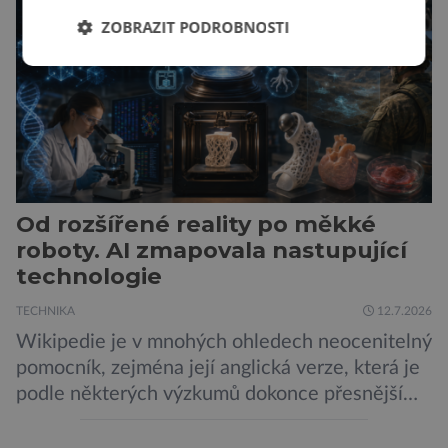
města Peugeot se u modelu 208 trefil do
ZOBRAZIT PODROBNOSTI
černého už […]
Od rozšířené reality po měkké
roboty. AI zmapovala nastupující
technologie
TECHNIKA
12.7.2026
Wikipedie je v mnohých ohledech neocenitelný
pomocník, zejména její anglická verze, která je
podle některých výzkumů dokonce přesnější
než slavná Encyclopedia Britannica. Nyní se
internetová studna znalostí proměnila v