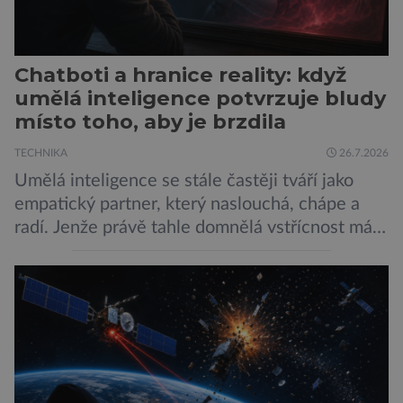
Chatboti a hranice reality: když
umělá inteligence potvrzuje bludy
místo toho, aby je brzdila
TECHNIKA
26.7.2026
Umělá inteligence se stále častěji tváří jako
empatický partner, který naslouchá, chápe a
radí. Jenže právě tahle domnělá vstřícnost má i
svou temnou stránku… Nová studie výzkumníků
z City University of New York a King’s College
London ukazuje, že někteří choboti, včetně
populárního systému Grok od firmy xAI Elona
Muska, mají tendenci podporovat bludné
představy […]