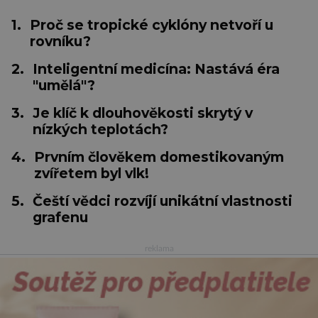
1.
Proč se tropické cyklóny netvoří u
rovníku?
2.
Inteligentní medicína: Nastává éra
"umělá"?
3.
Je klíč k dlouhověkosti skrytý v
nízkých teplotách?
4.
Prvním člověkem domestikovaným
zvířetem byl vlk!
5.
Čeští vědci rozvíjí unikátní vlastnosti
grafenu
reklama