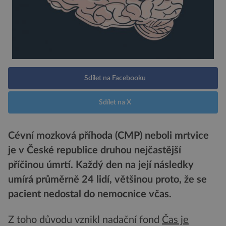
Sdílet na Facebooku
Sdílet na X
Cévní mozková příhoda (CMP) neboli mrtvice
je v České republice druhou nejčastější
příčinou úmrtí. Každý den na její následky
umírá průměrně 24 lidí, většinou proto, že se
pacient nedostal do nemocnice včas.
Z toho důvodu vznikl nadační fond
Čas je