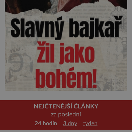
NEJČTENĚJŠÍ ČLÁNKY
za poslední
24 hodin
3 dny
týden