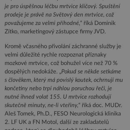
je pro úspěšnou léčbu mrtvice klíčový. Spuštění
prodeje je právě na Světový den mrtvice, což
považujeme za velmi příhodné,
“ říká Dominik
Zítko, marketingový zástupce firmy JVD.
Kromě včasného přivolání záchranné služby je
velmi důležité rychle rozpoznat příznaky
mozkové mrtvice, což bohužel více než 70 %
dospělých nedokáže. „
Pokud se někde setkáme
s člověkem, který má povislý koutek, ochrnují mu
končetiny nebo trpí náhlou poruchou řeči, je
nutné ihned volat 155. U mrtvice rozhodují
skutečně minuty, ne-li vteřiny,
“ říká doc. MUDr.
Aleš Tomek, Ph.D., FESO Neurologická klinika
2. LF UK a FN Motol, další ze zakladatelů