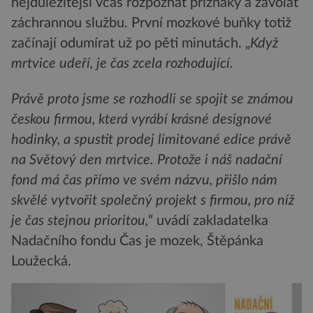
nejdůležitější včas rozpoznat příznaky a zavolat
záchrannou službu. První mozkové buňky totiž
začínají odumírat už po pěti minutách. „
Když
mrtvice udeří, je čas zcela rozhodující.
Právě proto jsme se rozhodli se spojit se známou
českou firmou, která vyrábí krásné designové
hodinky, a spustit prodej limitované edice právě
na Světový den mrtvice. Protože i náš nadační
fond má čas přímo ve svém názvu, přišlo nám
skvělé vytvořit společný projekt s firmou, pro níž
je čas stejnou prioritou,
“ uvádí zakladatelka
Nadačního fondu Čas je mozek, Štěpánka
Loužecká.