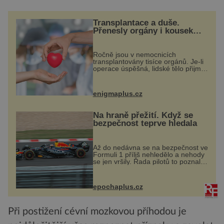
Transplantace a duše.
Přenesly orgány i kousek
osobnosti dárce?
Ročně jsou v nemocnicích
transplantovány tisíce orgánů. Je-li
operace úspěšná, lidské tělo přijme
darovaný orgán za své a pacient
může vést plnohodnotný život. Ale
co když při transplantaci
enigmaplus.cz
nepřijímám...
Na hraně přežití. Když se
bezpečnost teprve hledala
Až do nedávna se na bezpečnost ve
Formuli 1 příliš nehledělo a nehody
se jen vršily. Řada pilotů to poznala
na vlastní kůži, často s trvalými
následky nebo bohužel i ztrátou
života. Dnes nepochopiteln...
epochaplus.cz
Při postižení cévní mozkovou příhodou je