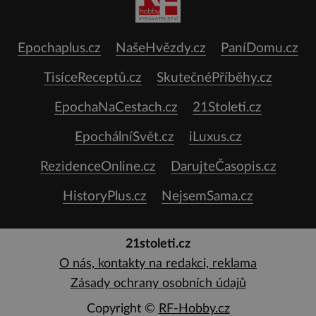
Epochaplus.cz
NašeHvězdy.cz
PaníDomu.cz
TisíceReceptů.cz
SkutečnéPříběhy.cz
EpochaNaCestach.cz
21Stoleti.cz
EpochálníSvět.cz
iLuxus.cz
RezidenceOnline.cz
DarujteČasopis.cz
HistoryPlus.cz
NejsemSama.cz
21stoleti.cz
O nás, kontakty na redakci, reklama
Zásady ochrany osobních údajů
Copyright ©
RF-Hobby.cz