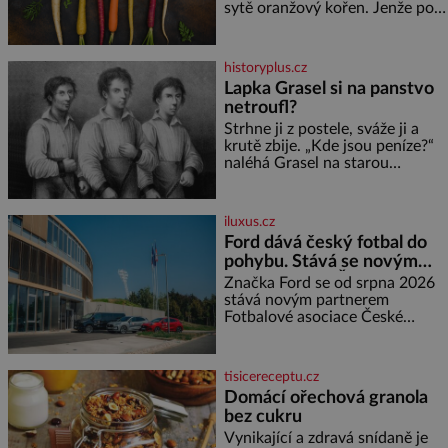
celá Austrálie s výjimkou
sytě oranžový kořen. Jenže po
pobřežní oblasti.
většinu své historie je mrkev
všechno možné, jen ne
oranžová. Je fialová, žlutá, bílá,
historyplus.cz
někdy dokonce téměř černá. Až
Lapka Grasel si na panstvo
díky stovkám let pečlivého
netroufl?
šlechtění se z ní stává zelenina,
bez které si českou zahradu ani
Strhne ji z postele, sváže ji a
nedokážeme představit. Její
krutě zbije. „Kde jsou peníze?“
příběh je
naléhá Grasel na starou
švadlenku. Když mu to
neprozradí – ostatně ani
nemůže, protože žádné nemá,
iluxus.cz
spokojí se lupič s několika
Ford dává český fotbal do
měďáky a štůčky látky. Zraněná
pohybu. Stává se novým
žena pár dní nato umírá. Je to
partnerem FAČR
muž nebývale krutý. Jeho činy
Značka Ford se od srpna 2026
budí hrůzu ještě dlouho po jeho
stává novým partnerem
smrti
Fotbalové asociace České
republiky. V rámci tříleté
spolupráce zajistí mobilitu
asociace, reprezentačních týmů
tisicereceptu.cz
i českého fotbalu v regionech.
Domácí ořechová granola
Partner
bez cukru
Vynikající a zdravá snídaně je