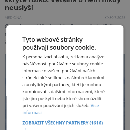
neuslyší
MEDICÍNA
30.7.2026
Geny jsou zvláštní archiv. Pamatují si příběhy
našich předků po tisíce generací a občas v nich
Tyto webové stránky
zůstane i chyba, která se tiše dědí dál. Je
používají soubory cookie.
nenápadná. Nepůsobí bolest ani únavu. Člověk
K personalizaci obsahu, reklam a analýze
o ní nemusí vědět celý život. Přesto může
návštěvnosti používáme soubory cookie.
jednou rozhodnout o zdraví jeho dítěte. Právě
Informace o vašem používání našich
to je případ řady dědičných onemocnění,
stránek také sdílíme s našimi reklamními
například cystické fibrózy, […]
a analytickými partnery, kteří je mohou
kombinovat s dalšími informacemi, které
jste jim poskytli nebo které shromáždili
při vašem používání jejich služeb.
Více
informací
ZOBRAZIT VŠECHNY PARTNERY
(1616)
→