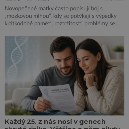
Novopečené matky často popisují boj s
„mozkovou mlhou“, kdy se potýkají s výpadky
krátkodobé paměti, roztržitostí, problémy se
vyjádřit či neschopností udržet pozornost. Tyto
obtíže byly dlouhou dobu připisovány
nedostatku spánku a stresu při péči o
novorozence. Nyní se však ukazuje, že za tím
stojí změny v mozku vyvolané těhotenstvím!
Poporodní mozková mlha, v angličtině […]
Každý 25. z nás nosí v genech
skryté riziko. Většina o něm nikdy