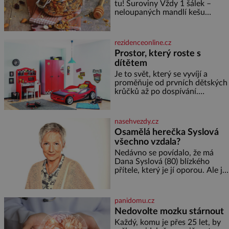
tu! Suroviny Vždy 1 šálek –
neloupaných mandlí kešu
ořechů vlašských ořechů
slunečnicových semínek
semínek dýně rozinek 3 šálky
rezidenceonline.cz
ovesných vloček 1 lžíce mlet
Prostor, který roste s
dítětem
Je to svět, který se vyvíjí a
proměňuje od prvních dětských
krůčků až po dospívání.
Správně navržený pokoj
podporuje bezpečí, kreativitu,
soustředění i odpočinek a
nasehvezdy.cz
reaguje na každou etapu života
Osamělá herečka Syslová
a specifické potřeby dítěte. Pro
všechno vzdala?
nejmenší je klíčová
jednoduchost, měkkost a
Nedávno se povídalo, že má
bezpečí, proto by pokoj
Dana Syslová (80) blízkého
miminka měl působit především
přítele, který je jí oporou. Ale je
klidně a útulně. Předškolní věk
to ještě vůbec pravda? V
je
posledních dnech čím dál
častěji mluví o svém odchodu.
panidomu.cz
Dohnala ji snad samota? Půs
Nedovolte mozku stárnout
Každý, komu je přes 25 let, by