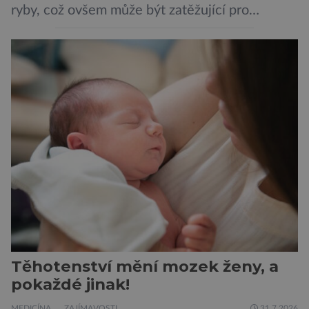
ryby, což ovšem může být zatěžující pro
peněženku. Dobrou zprávou je, že hvězdou
doporučení se nyní staly konzervované
sardinky, které si může dovolit opravdu každý
„Místo toho, aby poskytovaly izolované
mononutrienty, jsou rybí konzervy kompletní
potravinou,“ říká nutriční specialista Colin
Robertson a zdůrazňuje […]
Těhotenství mění mozek ženy, a
pokaždé jinak!
MEDICÍNA
ZAJÍMAVOSTI
31.7.2026