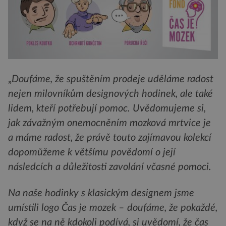
„
Doufáme, že spuštěním prodeje uděláme radost
nejen milovníkům designových hodinek, ale také
lidem, kteří potřebují pomoc. Uvědomujeme si,
jak závažným onemocněním mozková mrtvice je
a máme radost, že právě touto zajímavou kolekcí
dopomůžeme k většímu povědomí o její
následcích a důležitosti zavolání včasné pomoci.
Na naše hodinky s klasickým designem jsme
umístili logo Čas je mozek – doufáme, že pokaždé,
když se na ně kdokoli podívá, si uvědomí, že čas