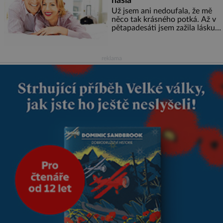
našla
Už jsem ani nedoufala, že mě
něco tak krásného potká. Až v
pětapadesáti jsem zažila lásku
na první pohled. Poprvé jsem se
vdávala, když mi bylo dvacet.
Oba jsme byli mladí a byl to tak
reklama
říkajíc sňatek z rozumu. Rodiče
nás dali dohromady, Toník byl
dobře zaopatřený mladý muž.
Manželství nám oběma moc
nesvědčilo, brzy jsme zjistili, že