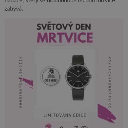
nadace, který se dlouhodobě léčbou mrtvice
zabývá.