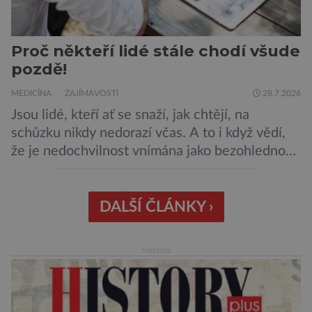
Proč někteří lidé stále chodí všude
pozdě!
MEDICÍNA
ZAJÍMAVOSTI
28.7.2026
Jsou lidé, kteří ať se snaží, jak chtějí, na
schůzku nikdy nedorazí včas. A to i když vědí,
že je nedochvilnost vnímána jako bezohlednost
či projev nedostatečné úcty k protistraně.
Nejnovější průzkumy ukazují, že za to lidé, kteří
chodí chronicky pozdě, možná úplně nemohou.
DALŠÍ ČLÁNKY ›
Jaké jsou nejčastější příčiny nedochvilnosti? A
dá se s ní bojovat? […]
reklama