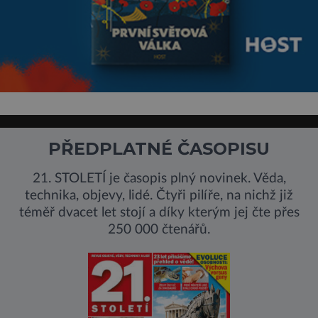
PŘEDPLATNÉ ČASOPISU
21. STOLETÍ je časopis plný novinek. Věda,
technika, objevy, lidé. Čtyři pilíře, na nichž již
téměř dvacet let stojí a díky kterým jej čte přes
250 000 čtenářů.