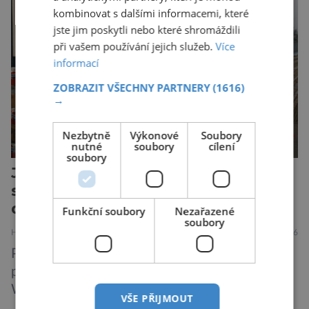
Nechte tedy mudlovské starosti přede dveřmi.
kombinovat s dalšími informacemi, které
Neplecha byla zahájena. Dopis z Bradavic
jste jim poskytli nebo které shromáždili
možná stále nepřišel, ale […]
při vašem používání jejich služeb.
Více
informací
ZOBRAZIT VŠECHNY PARTNERY
(1616)
→
Nezbytně
Výkonové
Soubory
nutné
soubory
cílení
soubory
Jak Pepsi málem vyhrála
studenou válku. Za limonádu
dostala ponorky i křižník
Funkční soubory
Nezařazené
soubory
HISTORIE
ZAJÍMAVOSTI
6.8.2026
Představte si geopolitickou mapu světa v
pozdních osmdesátých letech. Na jedné straně
Washington, na druhé Moskva. Mezi nimi
VŠE PŘIJMOUT
jaderný arzenál schopný zničit planetu