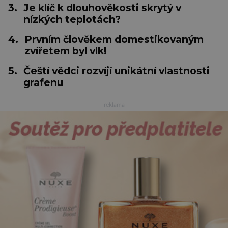
3.
Je klíč k dlouhověkosti skrytý v
nízkých teplotách?
4.
Prvním člověkem domestikovaným
zvířetem byl vlk!
5.
Čeští vědci rozvíjí unikátní vlastnosti
grafenu
reklama