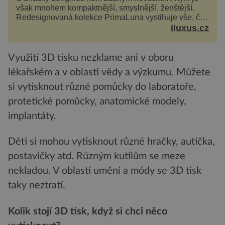
však mnohem kompaktnější, smyslnější, ženštější.
Redesignovaná kolekce PrimaLuna vystihuje vše, čím
je značka Longines dnes a čím byla i před sto
iluxus.cz
dvacet...
Využití 3D tisku nezklame ani v oboru
lékařském a v oblasti vědy a výzkumu. Můžete
si vytisknout různé pomůcky do laboratoře,
protetické pomůcky, anatomické modely,
implantáty.
Děti si mohou vytisknout různé hračky, autíčka,
postavičky atd. Různým kutilům se meze
nekladou. V oblasti umění a módy se 3D tisk
taky neztratí.
Kolik stojí 3D tisk, když si chci něco