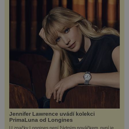
Jennifer Lawrence uvádí kolekci
PrimaLuna od Longines
U značky Longines není žádným nováčkem, nyní je