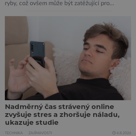
ryby, což ovšem může být zatěžující pro
peněženku. Dobrou zprávou je, že hvězdou
doporučení se nyní staly konzervované
sardinky, které si může dovolit opravdu každý
„Místo toho, aby poskytovaly izolované
mononutrienty, jsou rybí konzervy kompletní
potravinou,“ říká nutriční specialista Colin
Robertson a zdůrazňuje […]
Nadměrný čas strávený online
zvyšuje stres a zhoršuje náladu,
ukazuje studie
TECHNIKA
ZAJÍMAVOSTI
4.8.2026