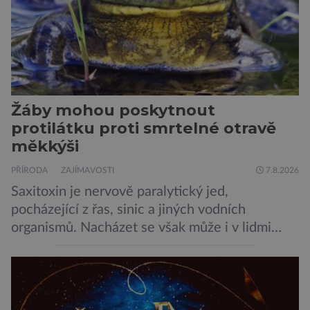
Žáby mohou poskytnout
protilátku proti smrtelné otravě
měkkýši
PŘÍRODA
ZAJÍMAVOSTI
7.8.2026
Saxitoxin je nervově paralytický jed,
pocházející z řas, sinic a jiných vodních
organismů. Nacházet se však může i v lidmi
konzumovaných mlžích, jako jsou ústřice nebo
slávky. K příznakům otravy patří paralýza
dýchacích cest, dojít však může až k udušení.
Dosud proti tomuto jedu neexistovala