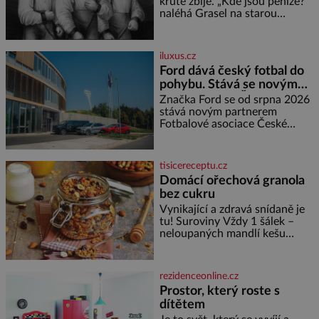
nedokážeme představit. Její
krutě zbije. „Kde jsou peníze?“
příběh je
naléhá Grasel na starou
švadlenku. Když mu to
neprozradí – ostatně ani
nemůže, protože žádné nemá,
iluxus.cz
spokojí se lupič s několika
Ford dává český fotbal do
měďáky a štůčky látky. Zraněná
pohybu. Stává se novým
žena pár dní nato umírá. Je to
partnerem FAČR
muž nebývale krutý. Jeho činy
Značka Ford se od srpna 2026
budí hrůzu ještě dlouho po jeho
stává novým partnerem
smrti
Fotbalové asociace České
republiky. V rámci tříleté
spolupráce zajistí mobilitu
asociace, reprezentačních týmů
tisicereceptu.cz
i českého fotbalu v regionech.
Domácí ořechová granola
Partner
bez cukru
Vynikající a zdravá snídaně je
tu! Suroviny Vždy 1 šálek –
neloupaných mandlí kešu
ořechů vlašských ořechů
slunečnicových semínek
semínek dýně rozinek 3 šálky
rezidenceonline.cz
ovesných vloček 1 lžíce mlet
Prostor, který roste s
dítětem