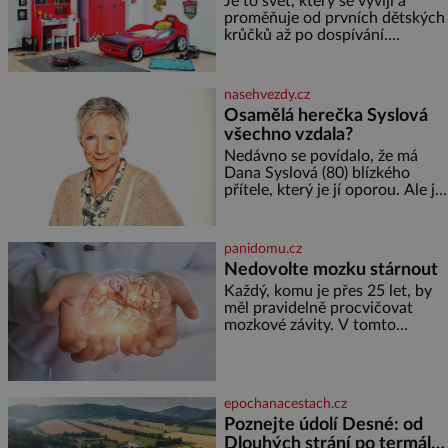
Je to svět, který se vyvíjí a
proměňuje od prvních dětských
krůčků až po dospívání.
Správně navržený pokoj
podporuje bezpečí, kreativitu,
soustředění i odpočinek a
nasehvezdy.cz
reaguje na každou etapu života
Osamělá herečka Syslová
a specifické potřeby dítěte. Pro
všechno vzdala?
nejmenší je klíčová
jednoduchost, měkkost a
Nedávno se povídalo, že má
bezpečí, proto by pokoj
Dana Syslová (80) blízkého
miminka měl působit především
přítele, který je jí oporou. Ale je
klidně a útulně. Předškolní věk
to ještě vůbec pravda? V
je
posledních dnech čím dál
častěji mluví o svém odchodu.
panidomu.cz
Dohnala ji snad samota? Půs
Nedovolte mozku stárnout
Každý, komu je přes 25 let, by
měl pravidelně procvičovat
mozkové závity. V tomto
období se totiž začíná
zhoršovat paměť. Možná máte
problém vzpomenout si na
jméno kolegy z práce. Nebo
epochanacestach.cz
marně v paměti lovíte název
Poznejte údolí Desné: od
knížky, kterou jste nedávno
Dlouhých strání po termální
přečetli. Je to opravdu tak, s