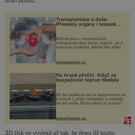
druh plastu.
Transplantace a duše.
Přenesly orgány i kousek
osobnosti dárce?
Ročně jsou v nemocnicích
transplantovány tisíce orgánů. Je-li
operace úspěšná, lidské tělo přijme
darovaný orgán za své a pacient
může vést plnohodnotný život. Ale
co když při transplantaci
enigmaplus.cz
nepřijímám...
Na hraně přežití. Když se
bezpečnost teprve hledala
Až do nedávna se na bezpečnost ve
Formuli 1 příliš nehledělo a nehody
se jen vršily. Řada pilotů to poznala
na vlastní kůži, často s trvalými
následky nebo bohužel i ztrátou
života. Dnes nepochopiteln...
epochaplus.cz
3D tisk se vyvinul až tak, že dnes již touto