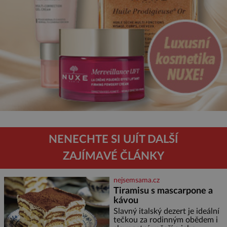
NENECHTE SI UJÍT DALŠÍ
ZAJÍMAVÉ ČLÁNKY
nejsemsama.cz
Tiramisu s mascarpone a
kávou
Slavný italský dezert je ideální
tečkou za rodinným obědem i