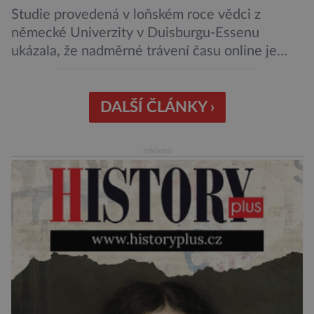
Studie provedená v loňském roce vědci z
německé Univerzity v Duisburgu-Essenu
ukázala, že nadměrné trávení času online je
spojeno s vyšší úrovní stresu, horší náladou a
vede k zanedbávání dalších aktivit. Zúčastnilo
se jí 900 dospělých Němců, kteří uvedli, že se v
DALŠÍ ČLÁNKY ›
posledním roce alespoň jednou zapojili do hraní
her, sledování pornografie, sledování sociálních
reklama
sítí […]