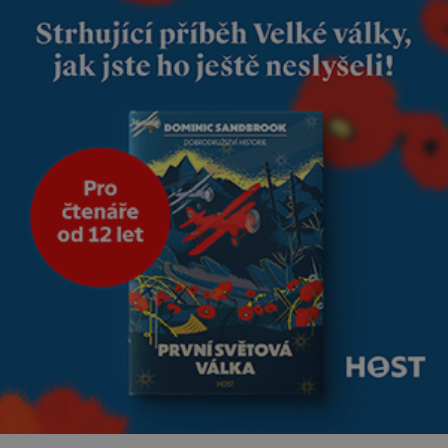
dobře zaopatřený mladý muž.
Manželství nám oběma moc
nesvědčilo, brzy jsme zjistili, že