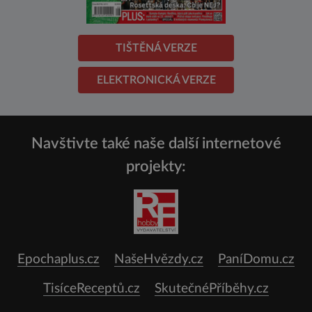
TIŠTĚNÁ VERZE
ELEKTRONICKÁ VERZE
Navštivte také naše další internetové
projekty:
Epochaplus.cz
NašeHvězdy.cz
PaníDomu.cz
TisíceReceptů.cz
SkutečnéPříběhy.cz