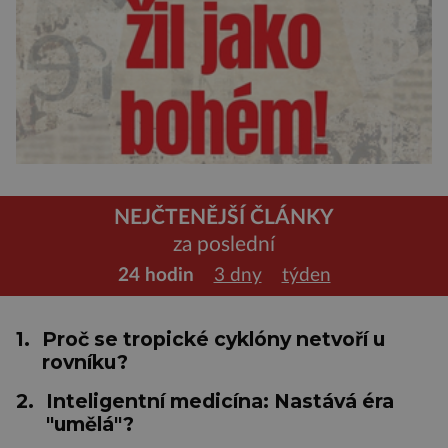
NEJČTENĚJŠÍ ČLÁNKY
za poslední
24 hodin
3 dny
týden
1.
Proč se tropické cyklóny netvoří u
rovníku?
2.
Inteligentní medicína: Nastává éra
"umělá"?