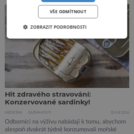
padesátkrát dokola, železná opona a miliony
VŠE ODMÍTNOUT
vojáků v permanentní pohotovosti. A pak je tu
Donald Kendall, generální ředitel společnosti
ZOBRAZIT PODROBNOSTI
PepsiCo, který se v květnu roku 1989 stává
admirálem flotily, jež čítá sedmnáct […]
Hit zdravého stravování:
Konzervované sardinky!
MEDICÍNA
ZAJÍMAVOSTI
4.8.2026
Odborníci na výživu nabádají k tomu, abychom
alespoň dvakrát týdně konzumovali mořské