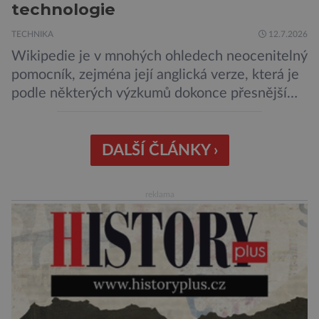
technologie
TECHNIKA
12.7.2026
Wikipedie je v mnohých ohledech neocenitelný
pomocník, zejména její anglická verze, která je
podle některých výzkumů dokonce přesnější
než slavná Encyclopedia Britannica. Nyní se
internetová studna znalostí proměnila v
křišťálovou kouli, ze které umělá inteligence
DALŠÍ ČLÁNKY ›
věštila, které technologie v dohledné
budoucnosti nejvíce zasáhnou naši společnost.
reklama
Za vším stojí australští výzkumníci, kteří pomocí
umělé inteligence a […]