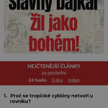
NEJČTENĚJŠÍ ČLÁNKY
za poslední
24 hodin
3 dny
týden
1.
Proč se tropické cyklóny netvoří u
rovníku?