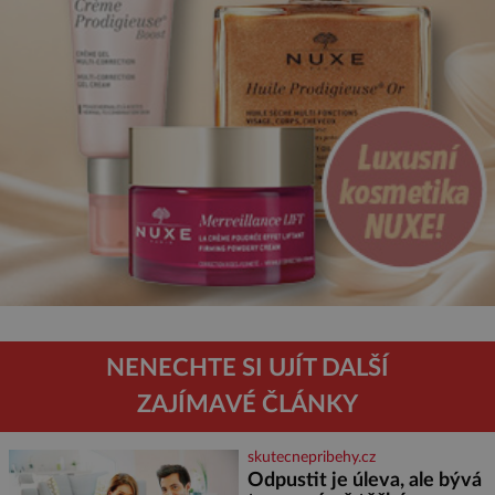
NENECHTE SI UJÍT DALŠÍ
ZAJÍMAVÉ ČLÁNKY
skutecnepribehy.cz
Odpustit je úleva, ale bývá