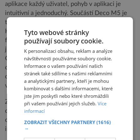
aplikace každý uživatel, pohyb v aplikaci je
intuitivní a jednoduchý. Součástí Deco M5 je
také
balík
bezpečnostních funkcí TP-Link
Tyto webové stránky
HomeCare™, jenž byl vyvinut ve spolupráci s
používají soubory cookie.
firmou Trend Micro™ a jehož součástí je mimo
jiné i antivirové řešení a řízení kvality služeb
K personalizaci obsahu, reklam a analýze
návštěvnosti používáme soubory cookie.
QoS. Pokročilá rodičovská kontrola pak dokáže
Informace o vašem používání našich
omezit čas trávený online a blokovat nevhodný
stránek také sdílíme s našimi reklamními
obsah díky specifickým profilům, které lze
a analytickými partnery, kteří je mohou
vytvořit zvlášť pro každého člena rodiny.
kombinovat s dalšími informacemi, které
jste jim poskytli nebo které shromáždili
Zmíněný integrovaný antivirus pak pomáhá
při vašem používání jejich služeb.
Více
chránit proti webovým stránkám se škodlivým
informací
obsahem i platební transakce prováděné na
ZOBRAZIT VŠECHNY PARTNERY
(1616)
→
internetu.