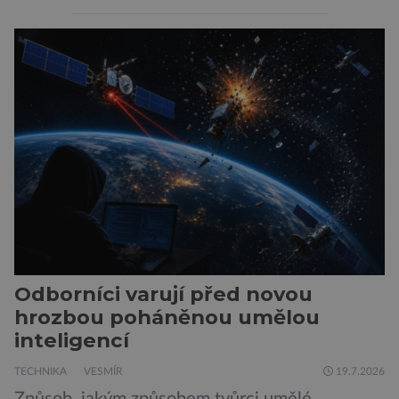
svou temnou stránku… Nová studie výzkumníků
z City University of New York a King’s College
London ukazuje, že někteří choboti, včetně
populárního systému Grok od firmy xAI Elona
Muska, mají tendenci podporovat bludné
představy […]
Odborníci varují před novou
hrozbou poháněnou umělou
inteligencí
TECHNIKA
VESMÍR
19.7.2026