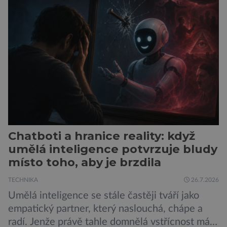
se jí 900 dospělých Němců, kteří uvedli, že se v
posledním roce alespoň jednou zapojili do hraní
her, sledování pornografie, sledování sociálních
sítí […]
Chatboti a hranice reality: když
umělá inteligence potvrzuje bludy
místo toho, aby je brzdila
TECHNIKA
26.7.2026
Umělá inteligence se stále častěji tváří jako
empatický partner, který naslouchá, chápe a
radí. Jenže právě tahle domnělá vstřícnost má i