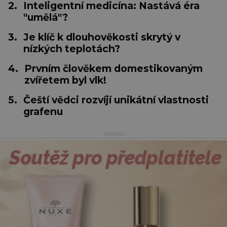
2.
Inteligentní medicína: Nastává éra
"umělá"?
3.
Je klíč k dlouhověkosti skrytý v
nízkých teplotách?
4.
Prvním člověkem domestikovaným
zvířetem byl vlk!
5.
Čeští vědci rozvíjí unikátní vlastnosti
grafenu
reklama