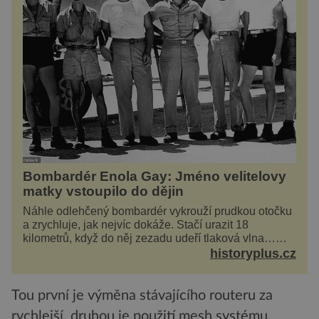
Bombardér Enola Gay: Jméno velitelovy
matky vstoupilo do dějin
Náhle odlehčený bombardér vykrouží prudkou otočku
a zrychluje, jak nejvíc dokáže. Stačí urazit 18
kilometrů, když do něj zezadu udeří tlaková vlna…
Americké rozhodnutí svrhnout ničivou jadernou
historyplus.cz
bombu ...
Tou první je výměna stávajícího routeru za
rychlejší, druhou je použití mesh systému,