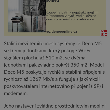
pohled
Koupelna patří k nejatraktivnějším
místnostem v bytě, vedle ložnice
slouží jako místo pro relaxaci a
odpočinek. Koupelnový textil –
ručníky, osušky a koberečky –
mohou jako mávnutím kouzelného
rezidenceonline.cz
proutku...
Stálicí mezi těmito mesh systémy je Deco M5
se třemi jednotkami, který pokryje Wi-Fi
signálem plochu až 510 m2, se dvěma
jednotkami pak zvládne pokrýt 350 m2. Model
Deco M5 poskytuje rychlé a stabilní připojení s
rychlostí až 1267 Mb/s a funguje s jakýmkoli
poskytovatelem internetového připojení (ISP) i
modemem.
Jeho nastavení zvládne prostřednictvím mobilní