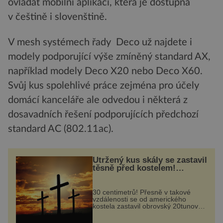
ovládat mobilní aplikací, která je dostupná
v češtině i slovenštině.
V mesh systémech řady Deco už najdete i
modely podporující výše zmíněný standard AX,
například modely Deco X20 nebo Deco X60.
Svůj kus spolehlivé práce zejména pro účely
domácí kanceláře ale odvedou i některá z
dosavadních řešení podporujících předchozí
standard AC (802.11ac).
Utržený kus skály se zastavil
těsně před kostelem!
Ochránila ho boží síla?
30 centimetrů! Přesně v takové
vzdálenosti se od amerického
kostela zastavil obrovský 20tunový
balvan, který se v květnu 2014
nečekaně odtrhl od nedaleké skály