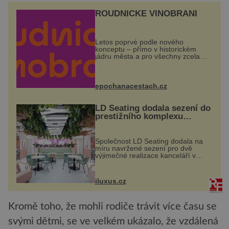
ROUDNICKÉ VINOBRANÍ
Letos poprvé podle nového
konceptu – přímo v historickém
jádru města a pro všechny zcela
zdarma. Hlavní program se
odehraje na Karlově a Husově
náměstí. Návštěvníci se mohou těšit
na víno, burčák, pes...
epochanacestach.cz
LD Seating dodala sezení do
prestižního komplexu
MediaCityUK v Salfordu
Společnost LD Seating dodala na
míru navržené sezení pro dvě
výjimečné realizace kanceláří v
areálu MediaCityUK v anglickém
Salfordu – konkrétně do budov Blue
Tower a Orange Tower. Komplex
iluxus.cz
budov Media...
Kromě toho, že mohli rodiče trávit více času se
svými dětmi, se ve velkém ukázalo, že vzdálená