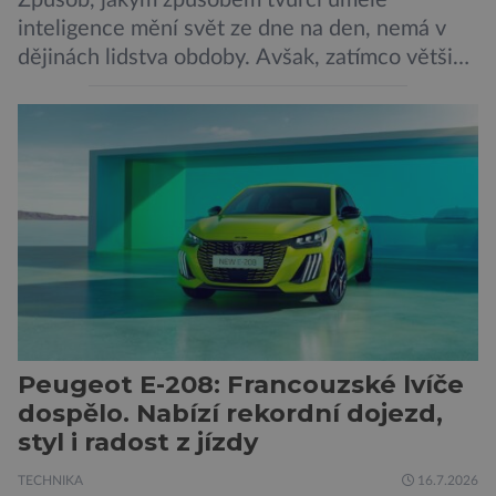
Způsob, jakým způsobem tvůrci umělé
inteligence mění svět ze dne na den, nemá v
dějinách lidstva obdoby. Avšak, zatímco většina
pozornosti se soustředí na chatboty,
generování obrázků nebo automatizaci práce,
bezpečnostní experti upozorňují na mnohem
méně nápadné riziko. Podle některých
odborníků by už během příštích dvou let mohly
pokročilé systémy AI výrazně usnadnit
kybernetické útoky […]
Peugeot E-208: Francouzské lvíče
dospělo. Nabízí rekordní dojezd,
styl i radost z jízdy
TECHNIKA
16.7.2026