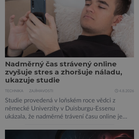
Nadměrný čas strávený online
zvyšuje stres a zhoršuje náladu,
ukazuje studie
TECHNIKA
ZAJÍMAVOSTI
4.8.2026
Studie provedená v loňském roce vědci z
německé Univerzity v Duisburgu-Essenu
ukázala, že nadměrné trávení času online je
spojeno s vyšší úrovní stresu, horší náladou a
vede k zanedbávání dalších aktivit. Zúčastnilo