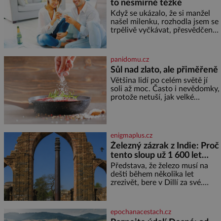
to nesmírně těžké
Když se ukázalo, že si manžel
našel milenku, rozhodla jsem se
trpělivě vyčkávat, přesvědčena,
že se dříve či později vrátí k
rodině. Možná je to jedna z
nejtěžších věcí na světě. Ale
panidomu.cz
každý, kdo s tím má nějaké
Sůl nad zlato, ale přiměřeně
zkušenosti, se zapřísahá, že
Většina lidí po celém světě jí
pokud odpustíte, znatelně se
soli až moc. Často i nevědomky,
vám uleví. Když se ke mně
protože netuší, jak velké
doneslo, že si manžel pořídil
množství se jí skrývá v
milenku,
průmyslově vyráběných
potravinách, dokonce i těch
sladkých. Sůl je zdravá Ale v
enigmaplus.cz
ani ne třetinovém množství, než
Železný zázrak z Indie: Proč
je pro většinu populace běžné.
tento sloup už 1 600 let
Její základní složky– sodík a
chlór – jsou zásadní pro
nezná rez?
Představa, že železo musí na
správné hospodaření
dešti během několika let
zrezivět, bere v Dillí za své.
Uprostřed komplexu Qutb stojí
více než sedm metrů vysoký
železný sloup, který už přibližně
epochanacestach.cz
1 600 let odolává počasí