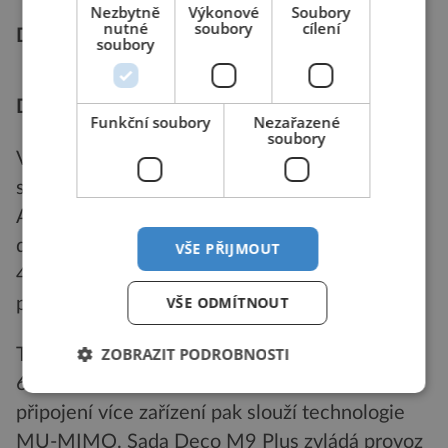
Nezbytně
Výkonové
Soubory
nutné
soubory
cílení
Deco M5
soubory
Deco P9
Funkční soubory
Nezařazené
soubory
Vrcholem před příchodem standardu AX byla
sada Deco M9 Plus, která díky standardu
AC2200 dosahuje maximální rychlosti přenosu
dat až 2 134 Mb/s (z toho v pásmu 2,4 GHz
VŠE PŘIJMOUT
400 Mb/s a ve zdvojeném 5GHz frekvenčním
VŠE ODMÍTNOUT
pásmu dvakrát 867 Mb/s).
ZOBRAZIT PODROBNOSTI
Tři jednotky v základním balení pokryjí plochu
600 metrů čtverečních. Pro simultánní
připojení více zařízení pak slouží technologie
MU-MIMO. Sada Deco M9 Plus zvládá provoz