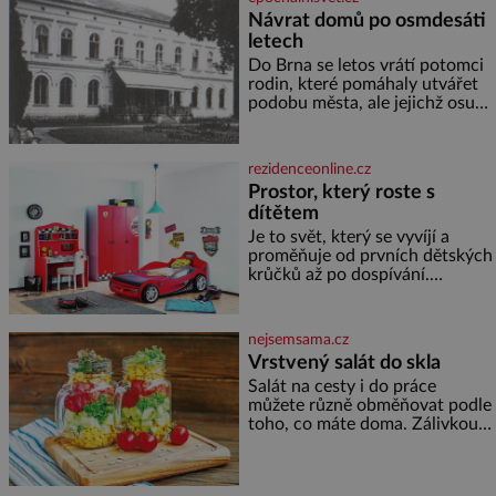
zakysané sm
Návrat domů po osmdesáti
letech
Do Brna se letos vrátí potomci
rodin, které pomáhaly utvářet
podobu města, ale jejichž osudy
dramaticky přerušila druhá
světová válka. Příběhy rodů
Placzek, Löw-Beer, Fuhrmann,
rezidenceonline.cz
Kohn a Stiassni se stanou
Prostor, který roste s
jednou z hlavních
dítětem
dramaturgických linií festivalu
židovské kultury ŠTETL FEST
Je to svět, který se vyvíjí a
2026. Některé návraty nejsou
proměňuje od prvních dětských
jednoduché. Místa, která si
krůčků až po dospívání.
člověk pamatuje z rodinných
Správně navržený pokoj
vyprávění, už dávno
podporuje bezpečí, kreativitu,
soustředění i odpočinek a
nejsemsama.cz
reaguje na každou etapu života
Vrstvený salát do skla
a specifické potřeby dítěte. Pro
Salát na cesty i do práce
nejmenší je klíčová
můžete různě obměňovat podle
jednoduchost, měkkost a
toho, co máte doma. Zálivkou
bezpečí, proto by pokoj
ho zalijte až těsně před
miminka měl působit především
podáváním, aby zeleninu
klidně a útulně. Předškolní věk
nerozmočila. Na 2 porce
je