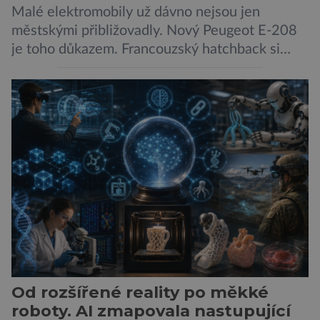
Malé elektromobily už dávno nejsou jen
městskými přibližovadly. Nový Peugeot E-208
je toho důkazem. Francouzský hatchback si
zachoval svůj atraktivní design, přidal delší
dojezd a modernější technologie, ale hlavně
ukazuje, že i kompaktní elektromobil může být
autem, se kterým bez obav vyrazíte za hranice
města Peugeot se u modelu 208 trefil do
černého už […]
Od rozšířené reality po měkké
roboty. AI zmapovala nastupující