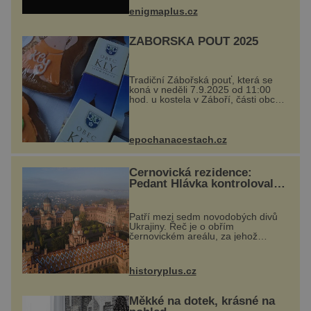
při její demolici. Podle místních stojí
enigmaplus.cz
...
ZÁBOŘSKÁ POUŤ 2025
Tradiční Zábořská pouť, která se
koná v neděli 7.9.2025 od 11:00
hod. u kostela v Záboří, části obce
Kly u Mělníka. V programu
naleznete komentovanou prohlídku
kostela, dobovou hudbu, řemesla,
atrakce...
epochanacestach.cz
Černovická rezidence:
Pedant Hlávka kontroloval
každou cihlu
Patří mezi sedm novodobých divů
Ukrajiny. Řeč je o obřím
černovickém areálu, za jehož
vznikem stál slavný český architekt
Josef Hlávka. Ten si na něm dal
mimořádně záležet. Jeho stavební
historyplus.cz
plány by při ...
Měkké na dotek, krásné na