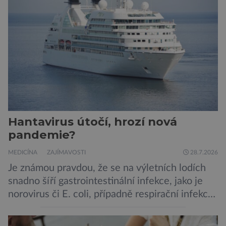
to je případ řady dědičných onemocnění,
například cystické fibrózy, […]
Hantavirus útočí, hrozí nová
pandemie?
MEDICÍNA
ZAJÍMAVOSTI
28.7.2026
Je známou pravdou, že se na výletních lodích
snadno šíří gastrointestinální infekce, jako je
norovirus či E. coli, případně respirační infekce,
jak tomu bylo na počátku pandemie covidu.
Ovšem slyšet o prvním ohnisku hantaviru na