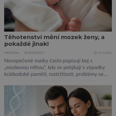
Těhotenství mění mozek ženy, a
pokaždé jinak!
MEDICÍNA
ZAJÍMAVOSTI
31.7.2026
Novopečené matky často popisují boj s
„mozkovou mlhou“, kdy se potýkají s výpadky
krátkodobé paměti, roztržitostí, problémy se
vyjádřit či neschopností udržet pozornost. Tyto
obtíže byly dlouhou dobu připisovány
nedostatku spánku a stresu při péči o
novorozence. Nyní se však ukazuje, že za tím
stojí změny v mozku vyvolané těhotenstvím!
Poporodní mozková mlha, v angličtině […]