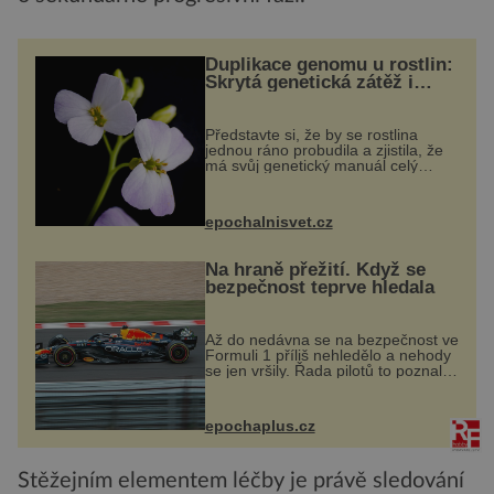
Duplikace genomu u rostlin:
Skrytá genetická zátěž i
evoluční výhoda
Představte si, že by se rostlina
jednou ráno probudila a zjistila, že
má svůj genetický manuál celý
dvakrát. Přesně to se občas v
přírodě stane – a podle nového
výzkumu to může být pro druhy
epochalnisvet.cz
vstupenka...
Na hraně přežití. Když se
bezpečnost teprve hledala
Až do nedávna se na bezpečnost ve
Formuli 1 příliš nehledělo a nehody
se jen vršily. Řada pilotů to poznala
na vlastní kůži, často s trvalými
následky nebo bohužel i ztrátou
života. Dnes nepochopiteln...
epochaplus.cz
Stěžejním elementem léčby je právě sledování