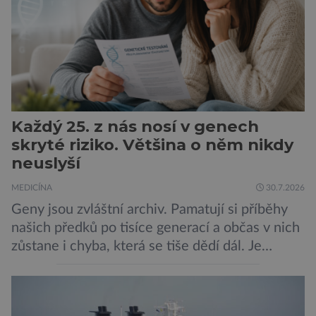
Každý 25. z nás nosí v genech
skryté riziko. Většina o něm nikdy
neuslyší
MEDICÍNA
30.7.2026
Geny jsou zvláštní archiv. Pamatují si příběhy
našich předků po tisíce generací a občas v nich
zůstane i chyba, která se tiše dědí dál. Je
nenápadná. Nepůsobí bolest ani únavu. Člověk
o ní nemusí vědět celý život. Přesto může
jednou rozhodnout o zdraví jeho dítěte. Právě