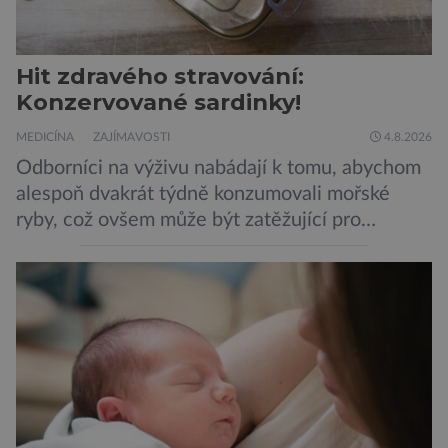
Hit zdravého stravování:
Konzervované sardinky!
MEDICÍNA
ZAJÍMAVOSTI
4.8.2026
Odborníci na výživu nabádají k tomu, abychom
alespoň dvakrát týdně konzumovali mořské
ryby, což ovšem může být zatěžující pro
peněženku. Dobrou zprávou je, že hvězdou
doporučení se nyní staly konzervované
sardinky, které si může dovolit opravdu každý
„Místo toho, aby poskytovaly izolované
mononutrienty, jsou rybí konzervy kompletní
potravinou,“ říká nutriční specialista Colin
Robertson a zdůrazňuje […]