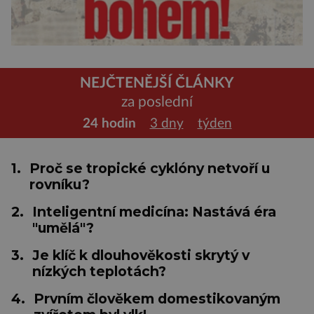
NEJČTENĚJŠÍ ČLÁNKY
za poslední
24 hodin
3 dny
týden
1.
Proč se tropické cyklóny netvoří u
rovníku?
2.
Inteligentní medicína: Nastává éra
"umělá"?
3.
Je klíč k dlouhověkosti skrytý v
nízkých teplotách?
4.
Prvním člověkem domestikovaným