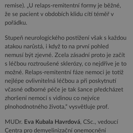
remise). „U relaps-remitentní formy je běžné,
že se pacient v obdobích klidu cítí téměř v
pořádku.
Stupeň neurologického postižení však s každou
atakou narůstá, i když to na první pohled
nemusí být zjevné. Zcela zásadní proto je začít
s léčbou roztroušené sklerózy, co nejdříve je to
možné. Relaps-remitentní fáze nemoci je totiž
nejlépe ovlivnitelná léčbou a při poskytnutí
včasné odborné péče je tak šance předcházet
zhoršení nemocí s vidinou co nejvíce
plnohodnotného života,“ vysvětluje prof.
MUDr.
Eva Kubala Havrdová
, CSc., vedoucí
Centra pro demyelinizační onemocnění