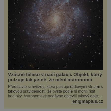
Vzácné těleso v naší galaxii. Objekt, který
pulzuje tak jasně, že mění astronomii
Představte si hvězdu, která pulzuje rádiovými vlnami s
takovou pravidelností, že byste podle ní mohli řídit
hodinky. Astronomové nedávno objevili takový objekt
v naší vlastní galaxii, ale jeho chování...
enigmaplus.cz