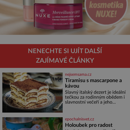
NENECHTE SI UJÍT DALŠÍ
ZAJÍMAVÉ ČLÁNKY
nejsemsama.cz
Tiramisu s mascarpone a
kávou
Slavný italský dezert je ideální
tečkou za rodinným obědem i
slavnostní večeří a jeho
příprava je jednodušší, než se
může zdát. Ingredience pro 4
osoby: 250 g mascarpone 3
epochalnisvet.cz
vejce 80 g cukru 200 g
Holoubek pro radost
cukrářských piškotů 250 ml