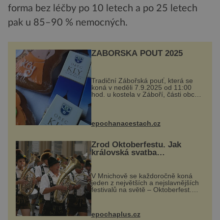
forma bez léčby po 10 letech a po 25 letech
pak u 85–90 % nemocných.
ZÁBOŘSKÁ POUŤ 2025
Tradiční Zábořská pouť, která se
koná v neděli 7.9.2025 od 11:00
hod. u kostela v Záboří, části obce
Kly u Mělníka. V programu
naleznete komentovanou prohlídku
kostela, dobovou hudbu, řemesla,
atrakce...
epochanacestach.cz
Zrod Oktoberfestu. Jak
královská svatba
odstartovala největší pivní
festival světa
V Mnichově se každoročně koná
jeden z největších a nejslavnějších
festivalů na světě – Oktoberfest.
Každý rok přiláká miliony
návštěvníků, kteří si vychutnávají
pivo, tradiční jídlo a bavorskou
epochaplus.cz
kultur...