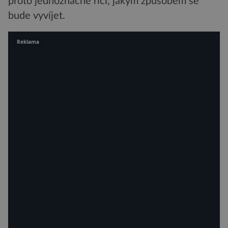
proto jednoznačně říci, jakým způsobem se
bude vyvíjet.
Reklama