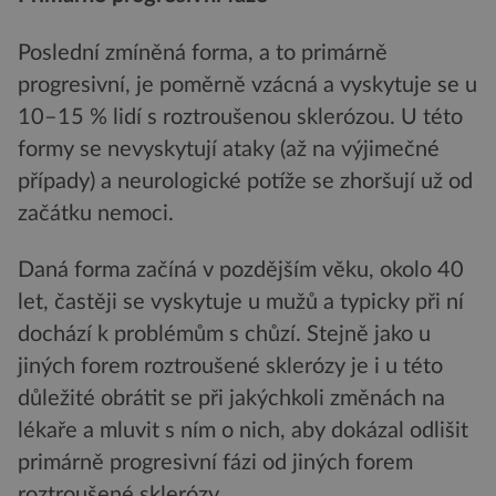
Poslední zmíněná forma, a to primárně
progresivní, je poměrně vzácná a vyskytuje se u
10–15 % lidí s roztroušenou sklerózou. U této
formy se nevyskytují ataky (až na výjimečné
případy) a neurologické potíže se zhoršují už od
začátku nemoci.
Daná forma začíná v pozdějším věku, okolo 40
let, častěji se vyskytuje u mužů a typicky při ní
dochází k problémům s chůzí. Stejně jako u
jiných forem roztroušené sklerózy je i u této
důležité obrátit se při jakýchkoli změnách na
lékaře a mluvit s ním o nich, aby dokázal odlišit
primárně progresivní fázi od jiných forem
roztroušené sklerózy.