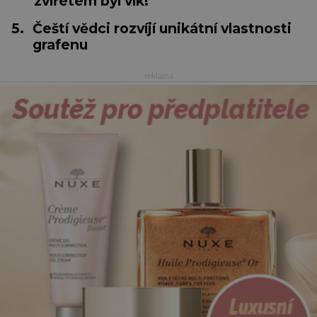
zvířetem byl vlk!
5.
Čeští vědci rozvíjí unikátní vlastnosti
grafenu
reklama