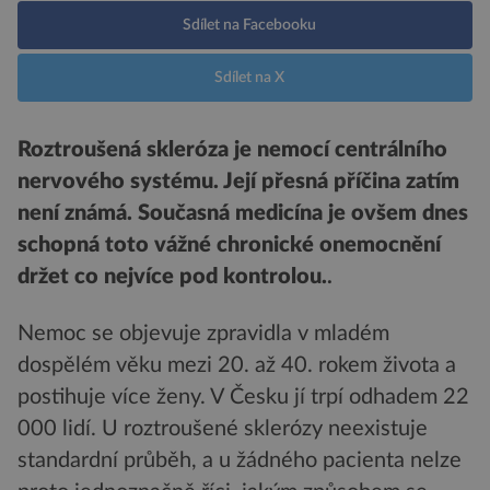
Sdílet na Facebooku
Sdílet na X
Roztroušená skleróza je nemocí centrálního
nervového systému. Její přesná příčina zatím
není známá. Současná medicína je ovšem dnes
schopná toto vážné chronické onemocnění
držet co nejvíce pod kontrolou.
.
Nemoc se objevuje zpravidla v mladém
dospělém věku mezi 20. až 40. rokem života a
postihuje více ženy. V Česku jí trpí odhadem 22
000 lidí. U roztroušené sklerózy neexistuje
standardní průběh, a u žádného pacienta nelze