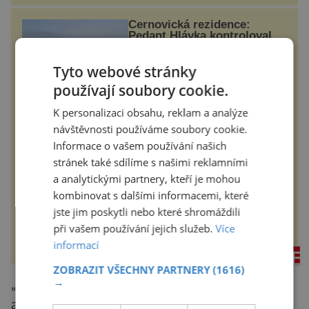
Černovická rezidence:
Pedant Hlávka kontroloval
každou cihlu
Tyto webové stránky
Patří mezi sedm novodobých divů
Ukrajiny. Řeč je o obřím
používají soubory cookie.
černovickém areálu, za jehož
vznikem stál slavný český architekt
Josef Hlávka. Ten si na něm dal
K personalizaci obsahu, reklam a analýze
mimořádně záležet. Jeho stavební
historyplus.cz
plány by při ...
návštěvnosti používáme soubory cookie.
Informace o vašem používání našich
Měkké na dotek, krásné na
stránek také sdílíme s našimi reklamními
pohled
a analytickými partnery, kteří je mohou
kombinovat s dalšími informacemi, které
Koupelna patří k nejatraktivnějším
místnostem v bytě, vedle ložnice
jste jim poskytli nebo které shromáždili
slouží jako místo pro relaxaci a
odpočinek. Koupelnový textil –
při vašem používání jejich služeb.
Více
ručníky, osušky a koberečky –
informací
mohou jako mávnutím kouzelného
rezidenceonline.cz
proutku...
ZOBRAZIT VŠECHNY PARTNERY
(1616)
→
„Tato fáze se projevuje méně výraznými
atakami nebo zcela žádnými. Neznamená to