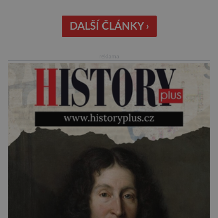
Nejnovější průzkumy ukazují, že za to lidé, kteří
chodí chronicky pozdě, možná úplně nemohou.
DALŠÍ ČLÁNKY ›
Jaké jsou nejčastější příčiny nedochvilnosti? A
dá se s ní bojovat? […]
reklama