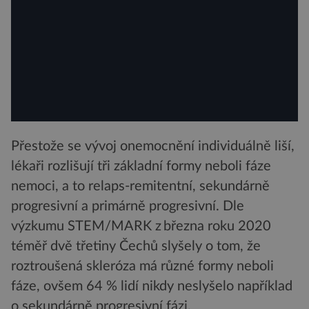
Přestože se vývoj onemocnění individuálně liší,
lékaři rozlišují tři základní formy neboli fáze
nemoci, a to relaps-remitentní, sekundárně
progresivní a primárně progresivní. Dle
výzkumu STEM/MARK z března roku 2020
téměř dvě třetiny Čechů slyšely o tom, že
roztroušená skleróza má různé formy neboli
fáze, ovšem 64 % lidí nikdy neslyšelo například
o sekundárně progresivní fázi.