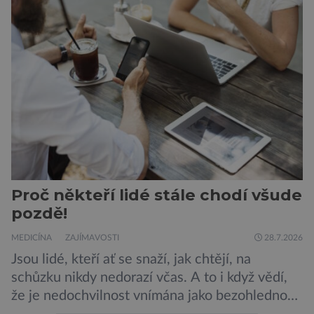
výletní lodi bylo znepokojivé i pro odborníky.
Zdá se, že nebezpečí bylo prozatím zažehnáno.
Máme se bát nové pandemie? Hantavirus […]
Proč někteří lidé stále chodí všude
pozdě!
MEDICÍNA
ZAJÍMAVOSTI
28.7.2026
Jsou lidé, kteří ať se snaží, jak chtějí, na
schůzku nikdy nedorazí včas. A to i když vědí,
že je nedochvilnost vnímána jako bezohlednost
či projev nedostatečné úcty k protistraně.