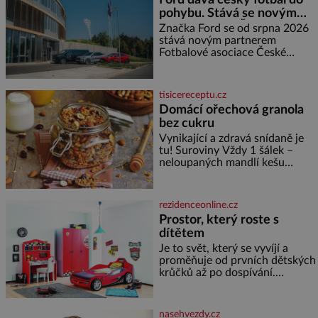
měďáky a štůčky látky. Zraněná
pohybu. Stává se novým
žena pár dní nato umírá. Je to
partnerem FAČR
muž nebývale krutý. Jeho činy
Značka Ford se od srpna 2026
budí hrůzu ještě dlouho po jeho
stává novým partnerem
smrti
Fotbalové asociace České
republiky. V rámci tříleté
spolupráce zajistí mobilitu
asociace, reprezentačních týmů
tisicereceptu.cz
i českého fotbalu v regionech.
Domácí ořechová granola
Partner
bez cukru
Vynikající a zdravá snídaně je
tu! Suroviny Vždy 1 šálek –
neloupaných mandlí kešu
ořechů vlašských ořechů
slunečnicových semínek
semínek dýně rozinek 3 šálky
rezidenceonline.cz
ovesných vloček 1 lžíce mlet
Prostor, který roste s
dítětem
Je to svět, který se vyvíjí a
proměňuje od prvních dětských
krůčků až po dospívání.
Správně navržený pokoj
podporuje bezpečí, kreativitu,
soustředění i odpočinek a
nasehvezdy.cz