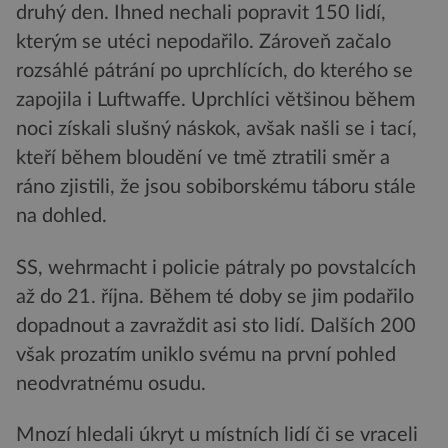
druhý den. Ihned nechali popravit 150 lidí,
kterým se utéci nepodařilo. Zároveň začalo
rozsáhlé pátrání po uprchlících, do kterého se
zapojila i Luftwaffe. Uprchlíci většinou během
noci získali slušný náskok, avšak našli se i tací,
kteří během bloudění ve tmě ztratili směr a
ráno zjistili, že jsou sobiborskému táboru stále
na dohled.
SS, wehrmacht i policie pátraly po povstalcích
až do 21. října. Během té doby se jim podařilo
dopadnout a zavraždit asi sto lidí. Dalších 200
však prozatím uniklo svému na první pohled
neodvratnému osudu.
Mnozí hledali úkryt u místních lidí či se vraceli