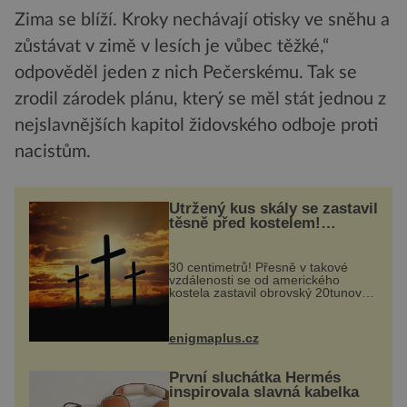
Zima se blíží. Kroky nechávají otisky ve sněhu a
zůstávat v zimě v lesích je vůbec těžké,“
odpověděl jeden z nich Pečerskému. Tak se
zrodil zárodek plánu, který se měl stát jednou z
nejslavnějších kapitol židovského odboje proti
nacistům.
Utržený kus skály se zastavil
těsně před kostelem!
Ochránila ho boží síla?
30 centimetrů! Přesně v takové
vzdálenosti se od amerického
kostela zastavil obrovský 20tunový
balvan, který se v květnu 2014
nečekaně odtrhl od nedaleké skály
při její demolici. Podle místních stojí
enigmaplus.cz
...
První sluchátka Hermés
inspirovala slavná kabelka