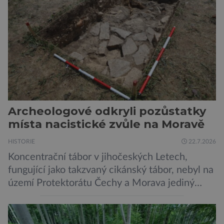
pěti lety, těsně před 35. výročím výbuchu
Černobylské jaderné elektrárny, […]
Archeologové odkryli pozůstatky
místa nacistické zvůle na Moravě
HISTORIE
22.7.2026
Koncentrační tábor v jihočeských Letech,
fungující jako takzvaný cikánský tábor, nebyl na
území Protektorátu Čechy a Morava jediný
takový. Další se nacházel na Moravě, konkrétně
v Hodoníně u Kunštátu. Jeho pozůstatky byly
nedávno odkrývány archeology. Někteří z asi