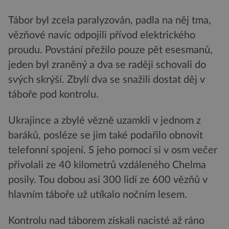
Tábor byl zcela paralyzován, padla na něj tma,
vězňové navíc odpojili přívod elektrického
proudu. Povstání přežilo pouze pět esesmanů,
jeden byl zraněný a dva se raději schovali do
svých skrýší. Zbylí dva se snažili dostat děj v
táboře pod kontrolu.
Ukrajince a zbylé vězně uzamkli v jednom z
baráků, posléze se jim také podařilo obnovit
telefonní spojení. S jeho pomocí si v osm večer
přivolali ze 40 kilometrů vzdáleného Chelma
posily. Tou dobou asi 300 lidí ze 600 vězňů v
hlavním táboře už utíkalo nočním lesem.
Kontrolu nad táborem získali nacisté až ráno