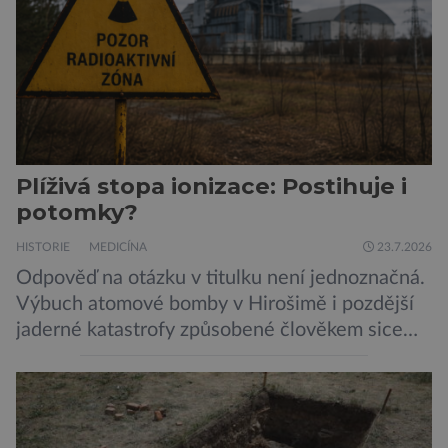
chelicerami, které u nich představují právě […]
Plíživá stopa ionizace: Postihuje i
potomky?
HISTORIE
MEDICÍNA
23.7.2026
Odpověď na otázku v titulku není jednoznačná.
Výbuch atomové bomby v Hirošimě i pozdější
jaderné katastrofy způsobené člověkem sice
ukázaly, že silné dávky ionizace zabíjejí a že
slabší a dlouhodobé záření poškozuje DNA.
Přesto není stále zcela jasné, nakolik se mutace
vzniklé ozářením přenášejí na potomstvo. Před