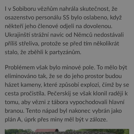
I v Sobiboru vězňům nahrála skutečnost, že
osazenstvo personálu SS bylo oslabeno, když
někteří jeho členové odjeli na dovolenou.
Ukrajinští strážní navíc od Němců nedostávali
příliš střeliva, protože se před tím několikrát
stalo, že zběhli k partyzánům.
Problémem však bylo minové pole. To mělo být
eliminováno tak, že se do jeho prostor budou
házet kameny, které způsobí explozi, čímž by se
cesta pročistila. Pečerskij se však klonil raději k
tomu, aby vězni z tábora vypochodovali hlavní
branou. Tento nápad byl nakonec vybrán jako
plán A, úprk přes miny měl být v záloze.