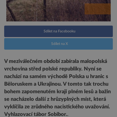
Sdílet na Facebooku
Sdílet na X
V meziválečném období zabírala malopolská
vrchovina střed polské republiky. Nyní se
nachází na samém východě Polska u hranic s
Běloruskem a Ukrajinou. V tomto tak trochu
bohem zapomenutém kraji plném lesů a bažin
se nacházelo další z hrůzyplných míst, která
vyklíčila ze zrůdného nacistického uvažování.
Vyhlazovací tábor Sobibor.
.