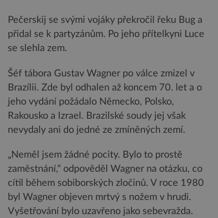
Pečerskij se svými vojáky překročil řeku Bug a
přidal se k partyzánům. Po jeho přítelkyni Luce
se slehla zem.
Šéf tábora Gustav Wagner po válce zmizel v
Brazílii. Zde byl odhalen až koncem 70. let a o
jeho vydání požádalo Německo, Polsko,
Rakousko a Izrael. Brazilské soudy jej však
nevydaly ani do jedné ze zmíněných zemí.
„Neměl jsem žádné pocity. Bylo to prostě
zaměstnání,“ odpověděl Wagner na otázku, co
cítil během sobiborských zločinů. V roce 1980
byl Wagner objeven mrtvý s nožem v hrudi.
Vyšetřování bylo uzavřeno jako sebevražda.