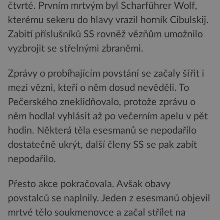
čtvrté. Prvním mrtvým byl Scharführer Wolf,
kterému sekeru do hlavy vrazil horník Cibulskij.
Zabití příslušníků SS rovněž vězňům umožnilo
vyzbrojit se střelnými zbraněmi.
Zprávy o probíhajícím povstání se začaly šířit i
mezi vězni, kteří o něm dosud nevěděli. To
Pečerského zneklidňovalo, protože zprávu o
něm hodlal vyhlásit až po večerním apelu v pět
hodin. Některá těla esesmanů se nepodařilo
dostatečně ukrýt, další členy SS se pak zabít
nepodařilo.
Přesto akce pokračovala. Avšak obavy
povstalců se naplnily. Jeden z esesmanů objevil
mrtvé tělo soukmenovce a začal střílet na