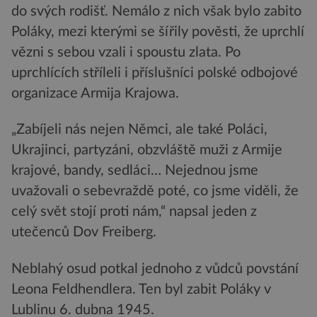
do svých rodišť. Nemálo z nich však bylo zabito
Poláky, mezi kterými se šířily pověsti, že uprchlí
vězni s sebou vzali i spoustu zlata. Po
uprchlících stříleli i příslušníci polské odbojové
organizace Armija Krajowa.
„Zabíjeli nás nejen Němci, ale také Poláci,
Ukrajinci, partyzáni, obzvláště muži z Armije
krajové, bandy, sedláci… Nejednou jsme
uvažovali o sebevraždě poté, co jsme viděli, že
celý svět stojí proti nám,“ napsal jeden z
utečenců Dov Freiberg.
Neblahý osud potkal jednoho z vůdců povstání
Leona Feldhendlera. Ten byl zabit Poláky v
Lublinu 6. dubna 1945.