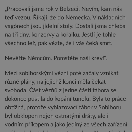
„Pracovali jsme rok v Belzeci. Nevím, kam nás
teď vezou. Říkají, že do Německa. V nákladních
vagónech jsou jídelní stoly. Dostali jsme chleba
na tři dny, konzervy a kořalku. Jestli je tohle
všechno lež, pak vězte, že i vás čeká smrt.
Nevěřte Němcům. Pomstěte naši krev!“.
Mezi sobiborskými vězni poté začaly vznikat
různé plány, na jejichž konci měla čekat
svoboda. Část vězňů z jedné části tábora se
dokonce pustila do kopání tunelu. Byla to práce
obtížná, protože vyhlazovací tábor v Sobiboru
byl obklopen nejen ostnatými dráty, ale i
vodním příkopem a jako jediný ze všech zařízení