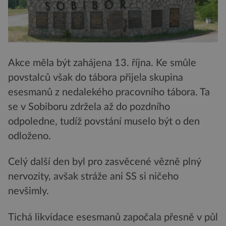
Akce měla být zahájena 13. října. Ke smůle
povstalců však do tábora přijela skupina
esesmanů z nedalekého pracovního tábora. Ta
se v Sobiboru zdržela až do pozdního
odpoledne, tudíž povstání muselo být o den
odloženo.
Celý další den byl pro zasvěcené vězně plný
nervozity, avšak stráže ani SS si ničeho
nevšimly.
Tichá likvidace esesmanů započala přesně v půl