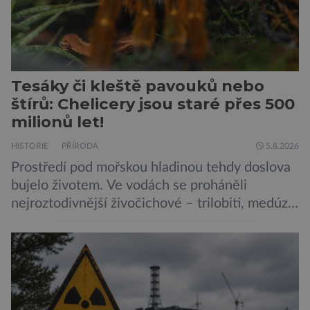
Tesáky či kleště pavouků nebo
štírů: Chelicery jsou staré přes 500
milionů let!
HISTORIE
PŘÍRODA
5.8.2026
Prostředí pod mořskou hladinou tehdy doslova
bujelo životem. Ve vodách se proháněli
nejroztodivnější živočichové – trilobiti, medúzy
či hlavonožci. V dávném kambriu žil také
prazvláštní stonožce podobný tvor, který měl
zárodky zbraní typických pro dnešní pavouky.
Pavouci, štíři či klíšťata jsou členovci patřící do
skupiny klepítkatců. Vyznačují se takzvanými