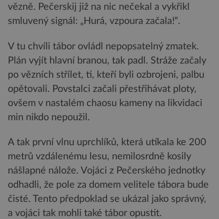
vězně. Pečerskij již na nic nečekal a vykřikl
smluvený signál: „Hurá, vzpoura začala!“.
V tu chvíli tábor ovládl nepopsatelný zmatek.
Plán vyjít hlavní branou, tak padl. Stráže začaly
po vězních střílet, ti, kteří byli ozbrojeni, palbu
opětovali. Povstalci začali přestřihávat ploty,
ovšem v nastalém chaosu kameny na likvidaci
min nikdo nepoužil.
A tak první vlnu uprchlíků, která utíkala ke 200
metrů vzdálenému lesu, nemilosrdně kosily
nášlapné nálože. Vojáci z Pečerského jednotky
odhadli, že pole za domem velitele tábora bude
čisté. Tento předpoklad se ukázal jako správný,
a vojáci tak mohli také tábor opustit.