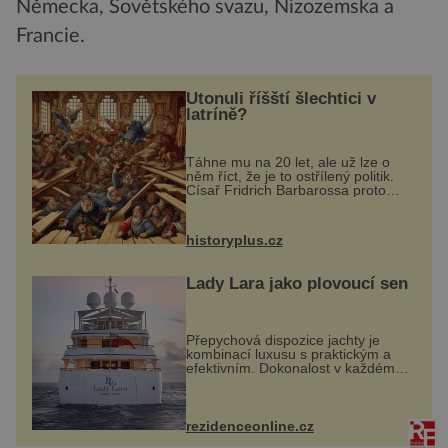
Německa, Sovětského svazu, Nizozemska a
Francie.
Utonuli říšští šlechtici v
latríně?
Táhne mu na 20 let, ale už lze o
něm říct, že je to ostřílený politik.
Císař Fridrich Barbarossa proto
posílá svého syna a dědice
Jindřicha VI. do Erfurtu, aby se stal
prostředníkem při řešení sporu m...
historyplus.cz
Lady Lara jako plovoucí sen
Přepychová dispozice jachty je
kombinací luxusu s praktickým a
efektivním. Dokonalost v každém
detailu představuje značka Fendi
Casa, kterou byly vybaveny její
paluby. Monacký přístav nabízí
každoročn...
rezidenceonline.cz