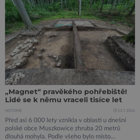
1400 Romů a Sintů, kteří byli v táboře
internováni, v něm vydechli naposledy. Jiné
čekal transport do […]
„Magnet“ pravěkého pohřebiště!
Lidé se k němu vraceli tisíce let
HISTORIE
13.7.2026
Před asi 6 000 lety vznikla v oblasti u dnešní
polské obce Muszkowice zhruba 20 metrů
dlouhá mohyla. Podle všeho bylo místo