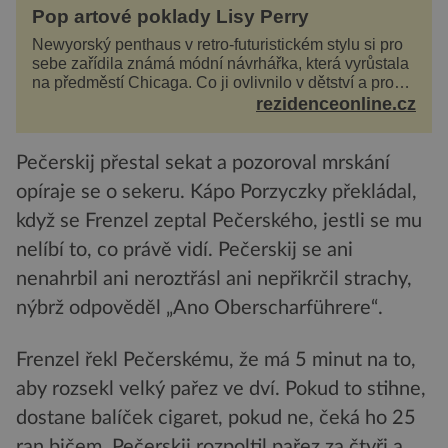
Pop artové poklady Lisy Perry
Newyorský penthaus v retro-futuristickém stylu si pro
sebe zařídila známá módní návrhářka, která vyrůstala
na předměstí Chicaga. Co ji ovlivnilo v dětství a proč
vypadá její domov právě takto? Interié...
rezidenceonline.cz
Pečerskij přestal sekat a pozoroval mrskání
opíraje se o sekeru. Kápo Porzyczky překládal,
když se Frenzel zeptal Pečerského, jestli se mu
nelíbí to, co právě vidí. Pečerskij se ani
nenahrbil ani neroztřásl ani nepřikrčil strachy,
nýbrž odpověděl „Ano Oberscharführere“.
Frenzel řekl Pečerskému, že má 5 minut na to,
aby rozsekl velký pařez ve dví. Pokud to stihne,
dostane balíček cigaret, pokud ne, čeká ho 25
ran bičem. Pečerskij rozpoltil pařez za čtyři a