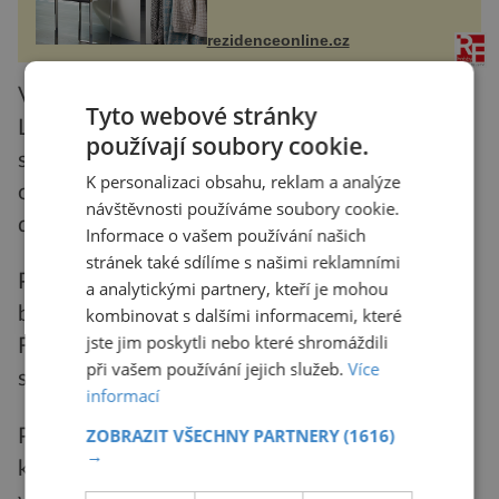
ručníky, osušky a koberečky –
mohou jako mávnutím kouzelného
rezidenceonline.cz
proutku...
Vůdčími postavami plánu se stali Pečerskij a
Tyto webové stránky
Leon Feldhendler. Aby jejich schůzky nebyly
používají soubory cookie.
strážím nápadné, Pečerskij předstíral vztah s
K personalizaci obsahu, reklam a analýze
osmnáctiletou Lukou, která do Sobiboru
návštěvnosti používáme soubory cookie.
dorazila v jednom z transportů z Nizozemska.
Informace o vašem používání našich
stránek také sdílíme s našimi reklamními
Pečerskij a jeho lidé dodali odbojovému výboru
a analytickými partnery, kteří je mohou
bojové zkušenosti, kdežto lidé jako Leon
kombinovat s dalšími informacemi, které
jste jim poskytli nebo které shromáždili
Feldhendler detailně znali chod tábora. Každá
při vašem používání jejich služeb.
Více
strana tak přinesla to, co té druhé scházelo.
informací
ZOBRAZIT VŠECHNY PARTNERY
(1616)
Prvním plánem bylo oživení nápadu s tunelem,
→
který měl vést pod minovými poli do