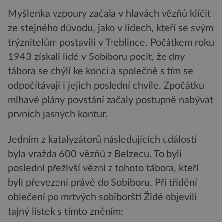
Myšlenka vzpoury začala v hlavách vězňů klíčit
ze stejného důvodu, jako v lidech, kteří se svým
trýznitelům postavili v Treblince. Počátkem roku
1943 získali lidé v Sobiboru pocit, že dny
tábora se chýlí ke konci a společně s tím se
odpočítávají i jejich poslední chvíle. Zpočátku
mlhavé plány povstání začaly postupně nabývat
prvních jasných kontur.
Jedním z katalyzátorů následujících událostí
byla vražda 600 vězňů z Belzecu. To byli
poslední přeživší vězni z tohoto tábora, kteří
byli převezeni právě do Sobiboru. Při třídění
oblečení po mrtvých sobiborští Židé objevili
tajný lístek s tímto zněním: