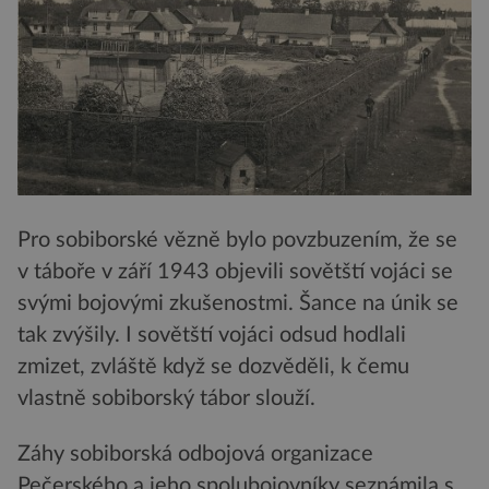
Pro sobiborské vězně bylo povzbuzením, že se
v táboře v září 1943 objevili sovětští vojáci se
svými bojovými zkušenostmi. Šance na únik se
tak zvýšily. I sovětští vojáci odsud hodlali
zmizet, zvláště když se dozvěděli, k čemu
vlastně sobiborský tábor slouží.
Záhy sobiborská odbojová organizace
Pečerského a jeho spolubojovníky seznámila s