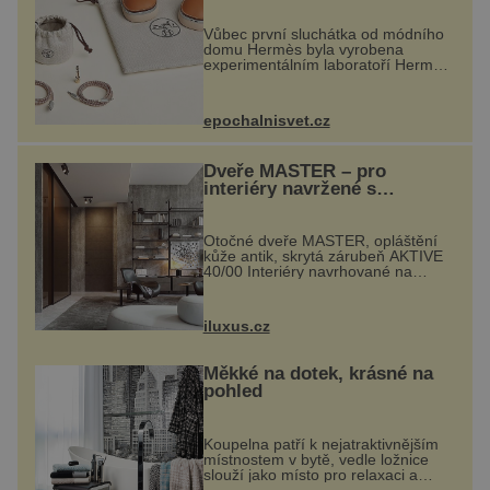
Vůbec první sluchátka od módního
domu Hermès byla vyrobena
experimentálním laboratoří Hermès
Ateliers Horizons. Elegantní gadget
si vyžádal dva roky vývoje a chlubí
se ručně šitou hovězí kůží a
epochalnisvet.cz
kovový...
Dveře MASTER – pro
interiéry navržené s
rozumem i vášní!
Otočné dveře MASTER, opláštění
kůže antik, skrytá zárubeň AKTIVE
40/00 Interiéry navrhované na
zakázku často vyžadují atypické
rozměry nejen nábytku, ale i
otvorových prvků. Technické zázemí
iluxus.cz
dnes umož...
Měkké na dotek, krásné na
pohled
Koupelna patří k nejatraktivnějším
místnostem v bytě, vedle ložnice
slouží jako místo pro relaxaci a
odpočinek. Koupelnový textil –