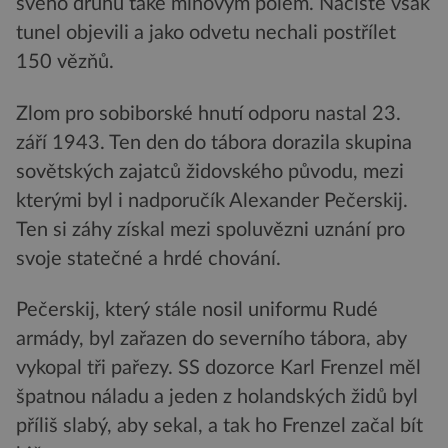
svého druhu také minovým polem. Nacisté však
tunel objevili a jako odvetu nechali postřílet
150 vězňů.
Zlom pro sobiborské hnutí odporu nastal 23.
září 1943. Ten den do tábora dorazila skupina
sovětských zajatců židovského původu, mezi
kterými byl i nadporučík Alexander Pečerskij.
Ten si záhy získal mezi spoluvězni uznání pro
svoje statečné a hrdé chování.
Pečerskij, který stále nosil uniformu Rudé
armády, byl zařazen do severního tábora, aby
vykopal tři pařezy. SS dozorce Karl Frenzel měl
špatnou náladu a jeden z holandských židů byl
příliš slabý, aby sekal, a tak ho Frenzel začal bít