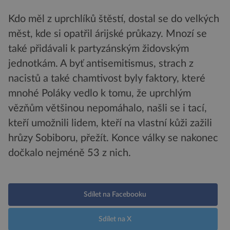
Kdo měl z uprchlíků štěstí, dostal se do velkých
měst, kde si opatřil árijské průkazy. Mnozí se
také přidávali k partyzánským židovským
jednotkám. A byť antisemitismus, strach z
nacistů a také chamtivost byly faktory, které
mnohé Poláky vedlo k tomu, že uprchlým
vězňům většinou nepomáhalo, našli se i tací,
kteří umožnili lidem, kteří na vlastní kůži zažili
hrůzy Sobiboru, přežít. Konce války se nakonec
dočkalo nejméně 53 z nich.
Sdílet na Facebooku
Sdílet na X